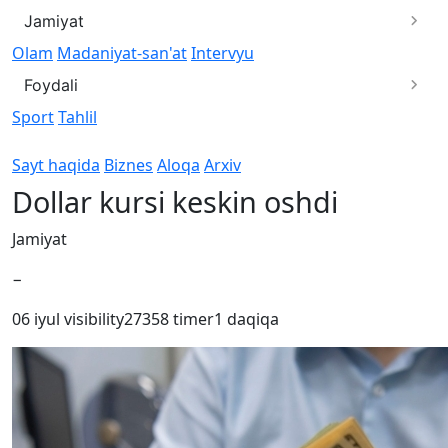
Jamiyat
Olam
Madaniyat-san'at
Intervyu
Foydali
Sport
Tahlil
Sayt haqida
Biznes
Aloqa
Arxiv
Dollar kursi keskin oshdi
Jamiyat
−
06 iyul
visibility
27358
timer
1 daqiqa