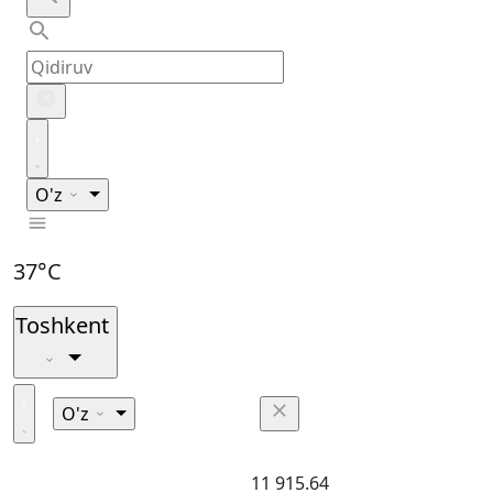
O'z
37°C
Toshkent
O'z
11 915.64