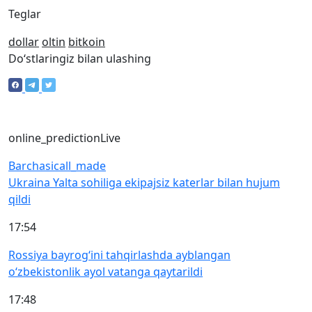
Teglar
dollar
oltin
bitkoin
Doʻstlaringiz bilan ulashing
online_prediction
Live
Barchasi
call_made
Ukraina Yalta sohiliga ekipajsiz katerlar bilan hujum
qildi
17:54
Rossiya bayrog‘ini tahqirlashda ayblangan
o‘zbekistonlik ayol vatanga qaytarildi
17:48