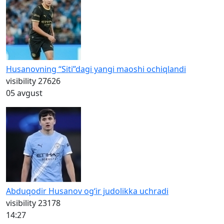
Husanovning “Siti”dagi yangi maoshi ochiqlandi
visibility
27626
05 avgust
Abduqodir Husanov og‘ir judolikka uchradi
visibility
23178
14:27