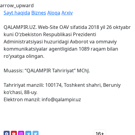
arrow_upward
Sayt haqida
Biznes
Aloqa
Arxiv
QALAMPIR.UZ. Web-Site OAV sifatida 2018 yil 26 oktyabr
kuni O‘zbekiston Respublikasi Prezidenti
Administratsiyasi huzuridagi Axborot va ommaviy
kommunikatsiyalar agentligidan 1089 raqam bilan
ro‘yxatga olingan.
Muassis: “QALAMPIR Tahririyat” MChJ.
Tahririyat manzili: 100174, Toshkent shahri, Beruniy
ko‘chasi, 88-uy.
Elektron manzil: info@qalampir.uz