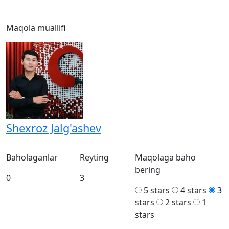
Maqola muallifi
Shexroz Jalg'ashev
Baholaganlar
Reyting
Maqolaga baho
bering
0
3
5 stars
4 stars
3
stars
2 stars
1
stars