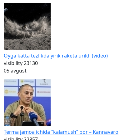
Oyga katta tezlikda yirik raketa urildi (video)
visibility
23130
05 avgust
Terma jamoa ichida “kalamush” bor – Kannavaro
visibility
22857