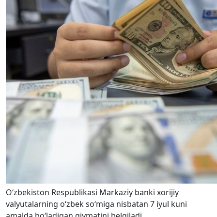
O‘zbekiston Respublikasi Markaziy banki xorijiy
valyutalarning o‘zbek so‘miga nisbatan 7 iyul kuni
amalda bo‘ladigan qiymatini belgiladi.