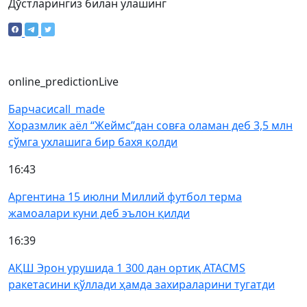
Дўстларингиз билан улашинг
online_prediction
Live
Барчаси
call_made
Хоразмлик аёл “Жеймс”дан совға оламан деб 3,5 млн
сўмга ухлашига бир бахя қолди
16:43
Аргентина 15 июлни Миллий футбол терма
жамоалари куни деб эълон қилди
16:39
АҚШ Эрон урушида 1 300 дан ортиқ ATACMS
ракетасини қўллади ҳамда захираларини тугатди