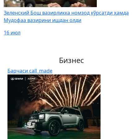
Зеленский Бош вазирликка номзод кўрсатди ҳамда
Мудофаа вазирини ишдан олди
16 июл
Бизнес
Барчаси
call_made