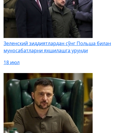
Зеленский зиддиятлардан сўнг Польша билан
муносабатларни яхшилашга урунди
18 июл