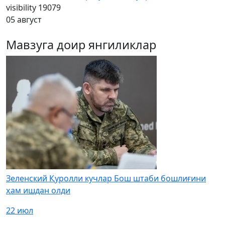
visibility
19079
05 август
Мавзуга доир янгиликлар
Зеленский Қуролли кучлар Бош штаби бошлиғини
ҳам ишдан олди
22 июл