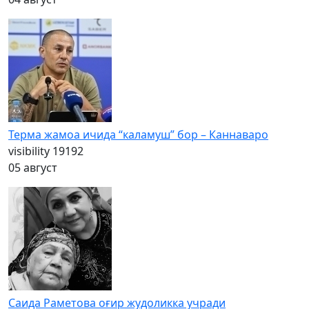
Терма жамоа ичида “каламуш” бор – Каннаваро
visibility
19192
05 август
Саида Раметова оғир жудоликка учради