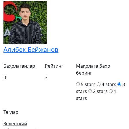
Алибек Бейжанов
Баҳолаганлар
Рейтинг
Мақолага баҳо
беринг
0
3
5 stars
4 stars
3
stars
2 stars
1
stars
Теглар
Зеленский