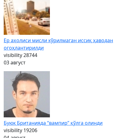
Ер аҳолиси мисли кўрилмаган иссиқ ҳаводан
огоҳлантирилди
visibility
28744
03 август
Буюк Британияда “вампир” қўлга олинди
visibility
19206
04 август