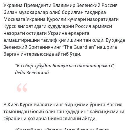
Украина Президенти Владимир Зеленский Россия
билан музокаралар олиб борилган тақдирда
Москвага Украина Қуролли кучлари назоратидаги
Курск вилоятидаги ҳудудларни Россия армияси
назорати остидаги Украина ерларига
алмаштиришни таклиф қилишини тан олди. Бу ҳақда
Зеленский Британиянинг “The Guardian” нашрига
берган интервьюсида айтиб ўтди.
“Биз бир ҳудудни бошқасига алмаштирамиз”,
деди Зеленский.
У Киев Курск вилоятининг бир қисми ўрнига Россия
томонидан босиб олинган ҳудуднинг қайси қисмини
сўрашини ҳозирча билмаслигини айтди.