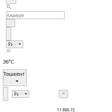
Ўз
36°C
Тошкент
Ўз
11 886.72