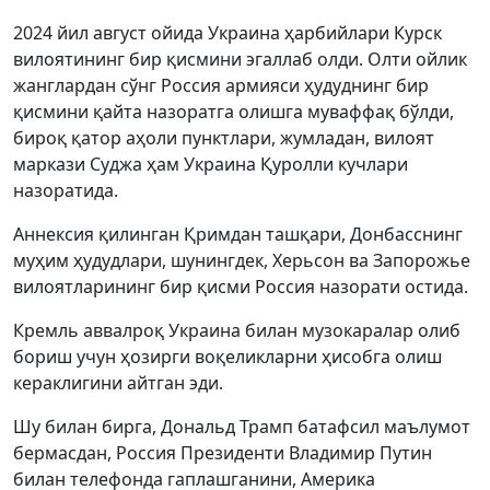
2024 йил август ойида Украина ҳарбийлари Курск
вилоятининг бир қисмини эгаллаб олди. Олти ойлик
жанглардан сўнг Россия армияси ҳудуднинг бир
қисмини қайта назоратга олишга муваффақ бўлди,
бироқ қатор аҳоли пунктлари, жумладан, вилоят
маркази Суджа ҳам Украина Қуролли кучлари
назоратида.
Аннексия қилинган Қримдан ташқари, Донбасснинг
муҳим ҳудудлари, шунингдек, Херьсон ва Запорожье
вилоятларининг бир қисми Россия назорати остида.
Кремль аввалроқ Украина билан музокаралар олиб
бориш учун ҳозирги воқеликларни ҳисобга олиш
кераклигини айтган эди.
Шу билан бирга, Дональд Трамп батафсил маълумот
бермасдан, Россия Президенти Владимир Путин
билан телефонда гаплашганини, Америка