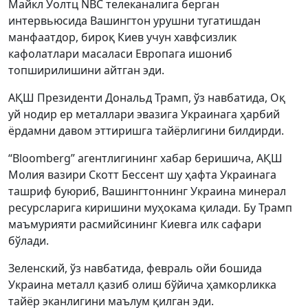
Майкл Уолтц NBC телеканалига берган
интервьюсида Вашингтон урушни тугатишдан
манфаатдор, бироқ Киев учун хавфсизлик
кафолатлари масаласи Европага ишониб
топширилишини айтган эди.
АҚШ Президенти Дональд Трамп, ўз навбатида, Оқ
уй нодир ер металлари эвазига Украинага ҳарбий
ёрдамни давом эттиришга тайёрлигини билдирди.
“Bloomberg” агентлигининг хабар беришича, АҚШ
Молия вазири Скотт Бессент шу ҳафта Украинага
ташриф буюриб, Вашингтоннинг Украина минерал
ресурсларига киришини муҳокама қилади. Бу Трамп
маъмурияти расмийсининг Киевга илк сафари
бўлади.
Зеленский, ўз навбатида, февраль ойи бошида
Украина металл қазиб олиш бўйича ҳамкорликка
тайёр эканлигини маълум қилган эди.