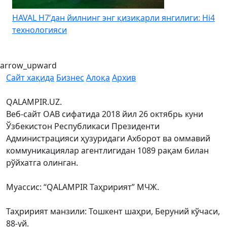
HAVAL H7’дан йилнинг энг қизиқарли янгилиги: Hi4
K
технологияси
arrow_upward
Сайт хақида
Бизнес
Алоқа
Архив
QALAMPIR.UZ.
Веб-сайт ОАВ сифатида 2018 йил 26 октябрь куни
Ўзбекистон Республикаси Президенти
Администрацияси ҳузуридаги Ахборот ва оммавий
коммуникациялар агентлигидан 1089 рақам билан
рўйхатга олинган.
Муассис: “QALAMPIR Таҳририят” МЧЖ.
Таҳририят манзили: Тошкент шаҳри, Беруний кўчаси,
88-уй.