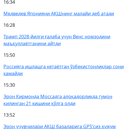
16:34
Медведев Японияни АҚШнинг малайи деб атади
16:28
Трамп 2028-йилги ғалаба учун Венс номзодини
маъқуллаётганини айтди
15:50
Россияга ишлашга кетаётган ўзбекистонликлар сони
камайди
15:30
Эрон Кирмонда Моссадга алоқадорликда гумон
қилинган 21 кишини қўлга олди
13:52
Эрон учувчилари АҚШ базаларига GPS’сиз ҳужум