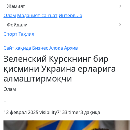
Жамият
Олам
Маданият-санъат
Интервью
Фойдали
Спорт
Таҳлил
Сайт хақида
Бизнес
Алоқа
Архив
Зеленский Курскнинг бир
қисмини Украина ерларига
алмаштирмоқчи
Олам
−
12 феврал 2025
visibility
7133
timer
3 дақиқа