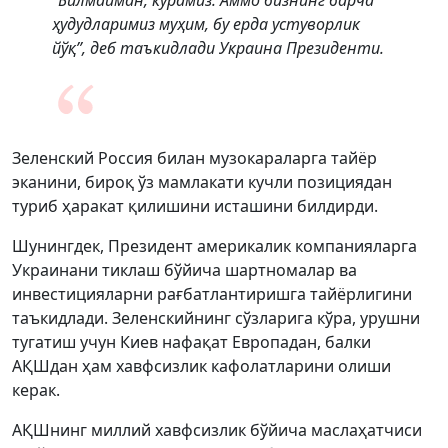
“Билмайман, кўрамиз. Аммо бизнинг барча
ҳудудларимиз муҳим, бу ерда устуворлик
йўқ”, деб таъкидлади Украина Президенти.
Зеленский Россия билан музокараларга тайёр
эканини, бироқ ўз мамлакати кучли позициядан
туриб ҳаракат қилишини исташини билдирди.
Шунингдек, Президент америкалик компанияларга
Украинани тиклаш бўйича шартномалар ва
инвестицияларни рағбатлантиришга тайёрлигини
таъкидлади. Зеленскийнинг сўзларига кўра, урушни
тугатиш учун Киев нафақат Европадан, балки
АҚШдан ҳам хавфсизлик кафолатларини олиши
керак.
АҚШнинг миллий хавфсизлик бўйича маслаҳатчиси