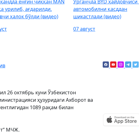
қандда ёнғин чиққан MAN
Урганчда BYD ҳайдовчиси 
қа урилиб, ағдарилди.
автомобилни қасддан
вчи ҳалок бўлди (видео)
шикастлади (видео)
уст
07 август
ив
ил 26 октябрь куни Ўзбекистон
инистрацияси ҳузуридаги Ахборот ва
ентлигидан 1089 рақам билан
ят” МЧЖ.