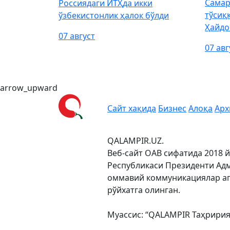
Самар
Россиядаги ЙТҲда икки
тўсиқ
ўзбекистонлик ҳалок бўлди
Ҳайдо
07 август
07 авг
arrow_upward
Сайт хақида
Бизнес
Алоқа
Арх
QALAMPIR.UZ.
Веб-сайт ОАВ сифатида 2018 й
Республикаси Президенти Адм
оммавий коммуникациялар аг
рўйхатга олинган.
Муассис: “QALAMPIR Таҳрири