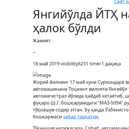
Сайт х
Янгийўлда ЙТҲ 
ҳалок бўлди
Жамият
−
18 май 2019
visibility
6231
timer
1 дақиқа
Жорий йилнинг 17 май куни Сурхондарё в
автомашинани Тошкент вилояти Янгийўл 
автомагистрал йўлида ҳайдаб кетаётиб, ш
фуқаро Ш.Г. бошқарувидаги “МАЗ-509А” 
тўқнашув содир этган. Бу ҳақда Ўзбекис
бошқармаси
хабар тарқатди.
Тўқнашув натижасида, Cobalt автомашин