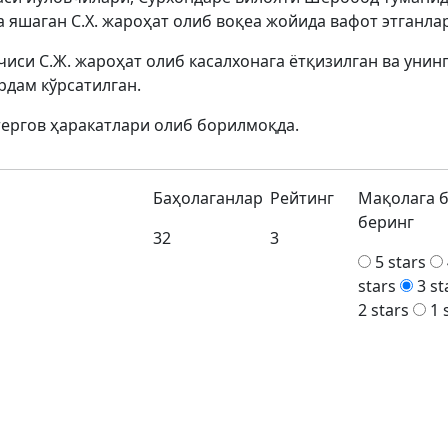
а яшаган С.Х. жароҳат олиб воқеа жойида вафот этганла
си С.Ж. жароҳат олиб касалхонага ётқизилган ва унинг
рдам кўрсатилган.
тергов ҳаракатлари олиб борилмоқда.
Баҳолаганлар
Рейтинг
Мақолага 
беринг
32
3
5 stars
stars
3 st
2 stars
1 