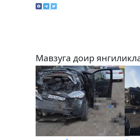
Мавзуга доир янгиликл