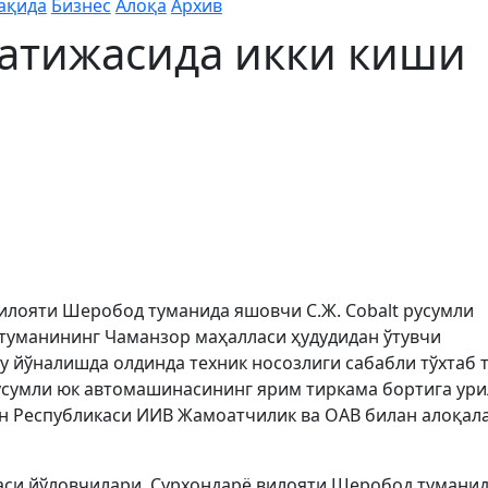
ақида
Бизнес
Алоқа
Архив
натижасида икки киши
илояти Шеробод туманида яшовчи С.Ж. Cobalt русумли
туманининг Чаманзор маҳалласи ҳудудидан ўтувчи
у йўналишда олдинда техник носозлиги сабабли тўхтаб 
русумли юк автомашинасининг ярим тиркама бортига ур
тон Республикаси ИИВ Жамоатчилик ва ОАВ билан алоқал
аси йўловчилари, Сурхондарё вилояти Шеробод тумани