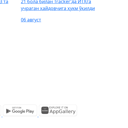
3 та
21 бола билан Tracker’да ЙТҲга
учраган ҳайдовчига ҳукм ўқилди
06 август