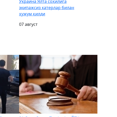
Украина Ялта соҳилига
экипажсиз катерлар билан
ҳужум қилди
07 август