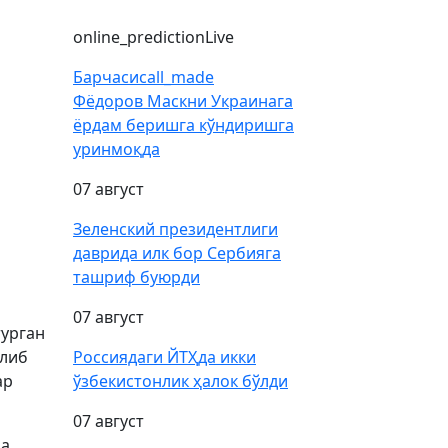
online_prediction
Live
Барчаси
call_made
Фёдоров Маскни Украинага
ёрдам беришга кўндиришга
уринмоқда
07 август
Зеленский президентлиги
даврида илк бор Сербияга
ташриф буюрди
07 август
турган
илиб
Россиядаги ЙТҲда икки
ар
ўзбекистонлик ҳалок бўлди
07 август
да