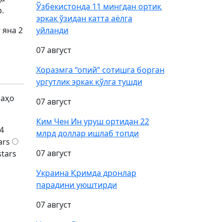
Ўзбекистонда 11 мингдан ортиқ
р.
эркак ўзидан катта аёлга
 яна 2
уйланди
07 август
Хоразмга “опий” сотишга борган
ургутлик эркак қўлга тушди
баҳо
07 август
Ким Чен Ин уруш ортидан 22
4
млрд доллар ишлаб топди
ars
07 август
stars
Украина Қримда дронлар
парадини уюштирди
07 август