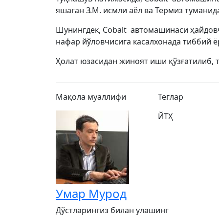
яшаган З.М. исмли аёл ва Термиз туманид
Шунингдек, Cobalt автомашинаси ҳайдовчи
нафар йўловчисига касалхонада тиббий ё
Ҳолат юзасидан жиноят иши қўзғатилиб, 
Мақола муаллифи
Теглар
ЙТҲ
Умар Мурод
Дўстларингиз билан улашинг