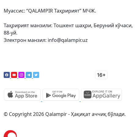
Муассис: “QALAMPIR Таҳририят” МЧЖ.
Таҳририят манзили: Тошкент шаҳри, Беруний кўчаси,
88-уй.
Электрон манзил: info@qalampir.uz
© Copyright 2026 Qalampir - Ҳақиқат аччиқ бўлади.