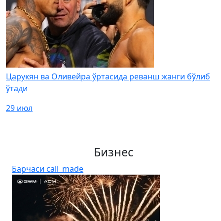
Царукян ва Оливейра ўртасида реванш жанги бўлиб
ўтади
29 июл
Бизнес
Барчаси
call_made