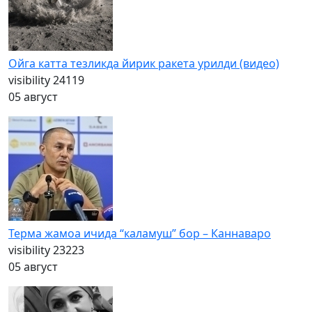
Ойга катта тезликда йирик ракета урилди (видео)
visibility
24119
05 август
Терма жамоа ичида “каламуш” бор – Каннаваро
visibility
23223
05 август