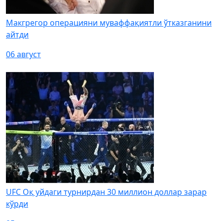
Макгрегор операцияни муваффақиятли ўтказганини
айтди
06 август
UFC Оқ уйдаги турнирдан 30 миллион доллар зарар
кўрди