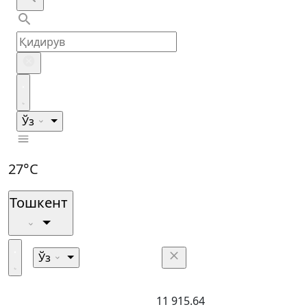
Ўз
27°C
Тошкент
Ўз
11 915.64