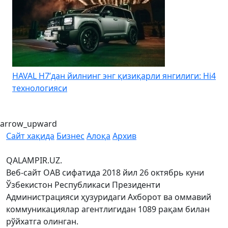
HAVAL H7’дан йилнинг энг қизиқарли янгилиги: Hi4
K
технологияси
arrow_upward
Сайт хақида
Бизнес
Алоқа
Архив
QALAMPIR.UZ.
Веб-сайт ОАВ сифатида 2018 йил 26 октябрь куни
Ўзбекистон Республикаси Президенти
Администрацияси ҳузуридаги Ахборот ва оммавий
коммуникациялар агентлигидан 1089 рақам билан
рўйхатга олинган.