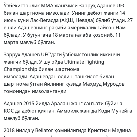
Ўзбекистонлик MMA жангчиси Зарруҳ Адашев UFC
билан шартнома имзолади. Унинг дебют жанги 14
июль куни Лас-Вегасда (АҚШ, Невада) бўлиб ўтади. 27
ёшли Адашевнинг рақиби америкалик Тайсон Нам
бўлади. У бугунгача 18 марта ғалаба қозониб, 11
марта мағлуб бўлган.
Заррух Адашев UFC’даги ўзбекистонлик иккинчи
жангчи бўлди. У шу ойда Ultimate Fighting
Championship билан шартнома
имзолади. Адашевдан олдин, ташкилот билан
шартнома ўтган йилнинг кузида Маҳмуд Муродов
томонидан имзоланганди.
Адашев 2015 йилда Аралаш жанг санъати бўйича
ROC да дебют қилган. Аммоилк жангда Коди Мунейга
мағлуб бўлган.
2018 йилда у Bellator ҳомийлигида Кристиан Медина