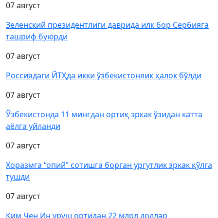
07 август
Зеленский президентлиги даврида илк бор Сербияга
ташриф буюрди
07 август
Россиядаги ЙТҲда икки ўзбекистонлик ҳалок бўлди
07 август
Ўзбекистонда 11 мингдан ортиқ эркак ўзидан катта
аёлга уйланди
07 август
Хоразмга “опий” сотишга борган ургутлик эркак қўлга
тушди
07 август
Ким Чен Ин уруш ортидан 22 млрд доллар