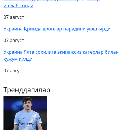
ишлаб топди
07 август
Украина Қримда дронлар парадини уюштирди
07 август
Украина Ялта соҳилига экипажсиз катерлар билан
ҳужум қилди
07 август
Тренддагилар