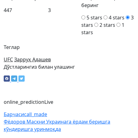
беринг
447
3
5 stars
4 stars
3
stars
2 stars
1
stars
Теглар
UFC
Зарруҳ Адашев
Дўстларингиз билан улашинг
online_prediction
Live
Барчаси
call_made
Фёдоров Маскни Украинага ёрдам беришга
кўндиришга уринмоқда