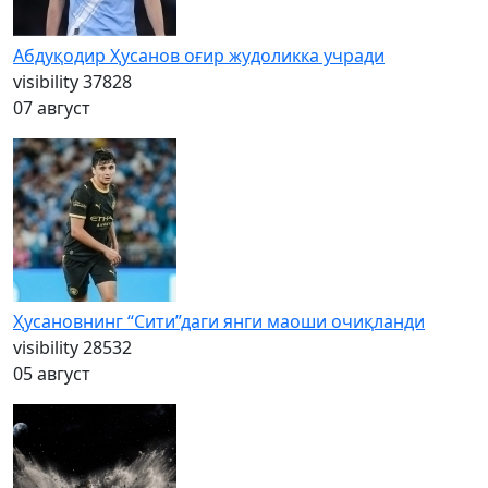
Абдуқодир Ҳусанов оғир жудоликка учради
visibility
37828
07 август
Ҳусановнинг “Сити”даги янги маоши очиқланди
visibility
28532
05 август