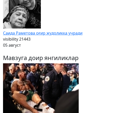
Саида Раметова оғир жудоликка учради
visibility
21443
05 август
Мавзуга доир янгиликлар