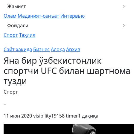
Жамият
Олам
Маданият-санъат
Интервью
Фойдали
Спорт
Таҳлил
Сайт хақида
Бизнес
Алоқа
Архив
Яна бир ўзбекистонлик
спортчи UFC билан шартнома
тузди
Спорт
−
11 июн 2020
visibility
19158
timer
1 дақиқа