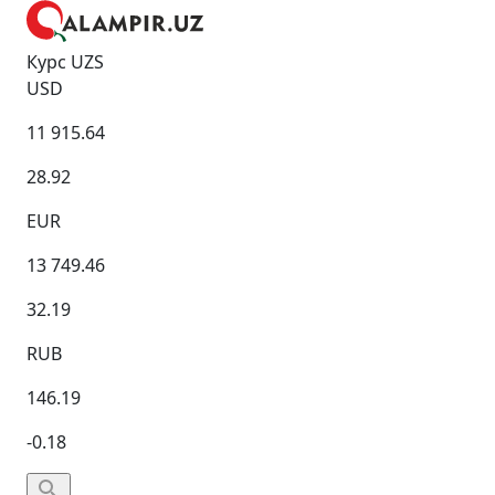
Курс UZS
USD
11 915.64
28.92
EUR
13 749.46
32.19
RUB
146.19
-0.18