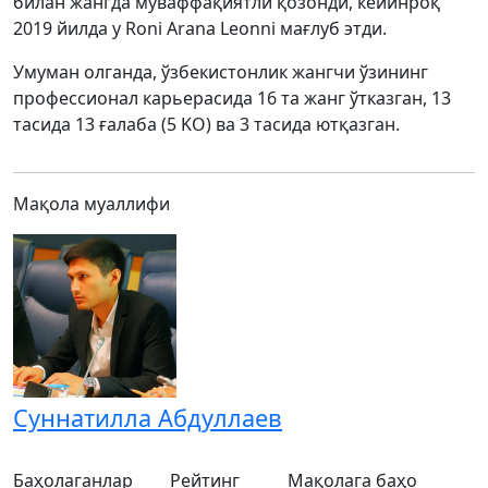
билан жангда муваффақиятли қозонди, кейинроқ
2019 йилда у Roni Arana Leonni мағлуб этди.
Умуман олганда, ўзбекистонлик жангчи ўзининг
профессионал карьерасида 16 та жанг ўтказган, 13
тасида 13 ғалаба (5 KO) ва 3 тасида ютқазган.
Мақола муаллифи
Суннатилла Абдуллаев
Баҳолаганлар
Рейтинг
Мақолага баҳо