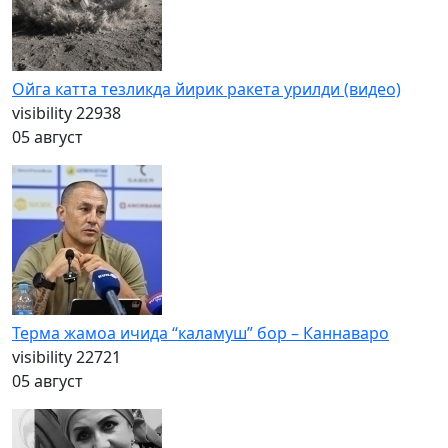
Ойга катта тезликда йирик ракета урилди (видео)
visibility
22938
05 август
Терма жамоа ичида “каламуш” бор – Каннаваро
visibility
22721
05 август