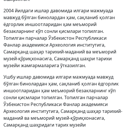
2004 йилдаги ишлар давомида илгари мажмуада
мавжуд бўлган бинолардан ҳам, сақланиб қолган
ёдгорлик иншоотларидан ҳам меъморий
безакларнинг кўп сонли қисмлари топилган.
Топилган парчалар Ўзбекистон Республикаси
Фанлар академияси Археология институтига,
Самарқанд шаҳар тарихий-маданий ва меъморий
музей-қўриқхонасига, Самарқанд шаҳри тарихи
музейи жамғармаларига ўтказилган.
Ушбу ишлар давомида илгари мажмуада мавжуд
бўлган бинолардан ҳам, сақланиб қолган ёдгорлик
иншоотларидан ҳам меъморий безакларнинг кўп
сонли қисмлари топилган. Топилган парчалар
Ўзбекистон Республикаси Фанлар академияси
Археология институтига, Самарқанд шаҳар тарихий-
маданий ва меъморий музей-қўриқхонасига,
Самарқанд шаҳридаги тарих музейи