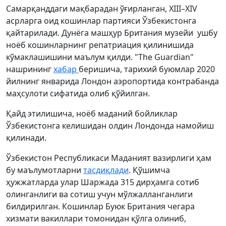
Самарқанддаги мақбарадан ўғирланган, XIII–XIV
асрларга оид кошинлар партияси Ўзбекистонга
қайтарилади. Дунёга машҳур Британия музейи ушбу
ноёб кошинларнинг репатриация қилинишида
кўмаклашишини маълум қилди. "The Guardian"
нашрининг
хабар
беришича, тарихий буюмлар 2020
йилнинг январида Лондон аэропортида контрабанда
маҳсулоти сифатида олиб қўйилган.
Қайд этилишича, ноёб маданий бойликлар
Ўзбекистонга келишидан олдин Лондонда намойиш
қилинади.
Ўзбекистон Республикаси Маданият вазирлиги ҳам
бу маълумотларни
тасдиқлади
. Қўшимча
ҳужжатларда улар Шаржада 315 дирҳамга сотиб
олинганлиги ва сотиш учун мўлжалланганлиги
билдирилган. Кошинлар Буюк Британия чегара
хизмати вакиллари томонидан қўлга олиниб,