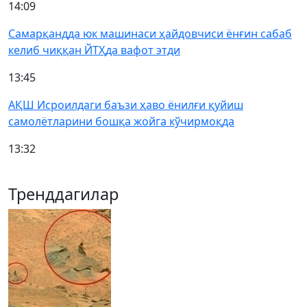
14:09
Самарқандда юк машинаси ҳайдовчиси ёнғин сабаб
келиб чиққан ЙТҲда вафот этди
13:45
АҚШ Исроилдаги баъзи ҳаво ёнилғи қуйиш
самолётларини бошқа жойга кўчирмоқда
13:32
Тренддагилар