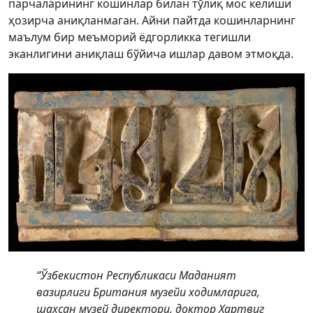
парчаларининг кошинлар билан тўлиқ мос келиши
ҳозирча аниқланмаган. Айни пайтда кошинларнинг
маълум бир меъморий ёдгорликка тегишли
эканлигини аниқлаш бўйича ишлар давом этмоқда.
“Ўзбекистон Республикаси Маданият
вазирлиги Британия музейи ходимларига,
шахсан музей директори, доктор Хартвиг