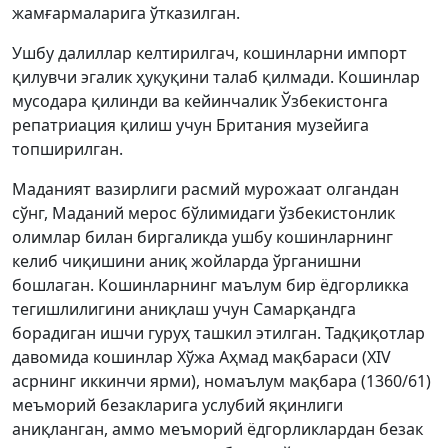
жамғармаларига ўтказилган.
Ушбу далиллар келтирилгач, кошинларни импорт
қилувчи эгалик ҳуқуқини талаб қилмади. Кошинлар
мусодара қилинди ва кейинчалик Ўзбекистонга
репатриация қилиш учун Британия музейига
топширилган.
Маданият вазирлиги расмий мурожаат олгандан
сўнг, Маданий мерос бўлимидаги ўзбекистонлик
олимлар билан биргаликда ушбу кошинларнинг
келиб чиқишини аниқ жойларда ўрганишни
бошлаган. Кошинларнинг маълум бир ёдгорликка
тегишлилигини аниқлаш учун Самарқандга
борадиган ишчи гуруҳ ташкил этилган. Тадқиқотлар
давомида кошинлар Хўжа Аҳмад мақбараси (XIV
асрнинг иккинчи ярми), номаълум мақбара (1360/61)
меъморий безакларига услубий яқинлиги
аниқланган, аммо меъморий ёдгорликлардан безак