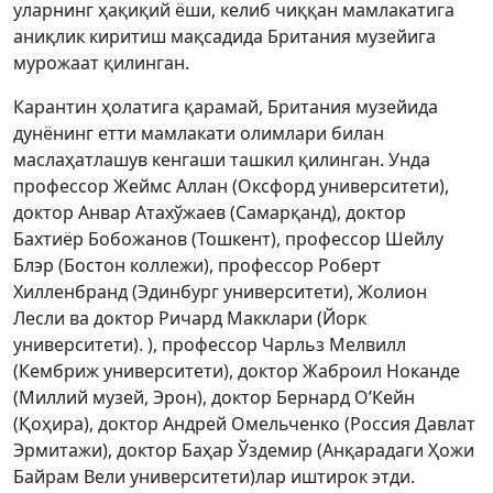
уларнинг ҳақиқий ёши, келиб чиққан мамлакатига
аниқлик киритиш мақсадида Британия музейига
мурожаат қилинган.
Карантин ҳолатига қарамай, Британия музейида
дунёнинг етти мамлакати олимлари билан
маслаҳатлашув кенгаши ташкил қилинган. Унда
профессор Жеймс Аллан (Оксфорд университети),
доктор Анвар Атахўжаев (Самарқанд), доктор
Бахтиёр Бобожанов (Тошкент), профессор Шейлу
Блэр (Бостон коллежи), профессор Роберт
Хилленбранд (Эдинбург университети), Жолион
Лесли ва доктор Ричард Макклари (Йорк
университети). ), профессор Чарльз Мелвилл
(Кембриж университети), доктор Жаброил Ноканде
(Миллий музей, Эрон), доктор Бернард О’Кейн
(Қоҳира), доктор Андрей Омельченко (Россия Давлат
Эрмитажи), доктор Баҳар Ўздемир (Анқарадаги Ҳожи
Байрам Вели университети)лар иштирок этди.