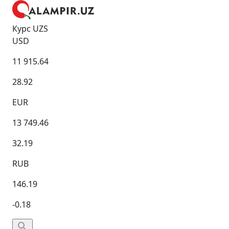
Курс UZS
USD
11 915.64
28.92
EUR
13 749.46
32.19
RUB
146.19
-0.18