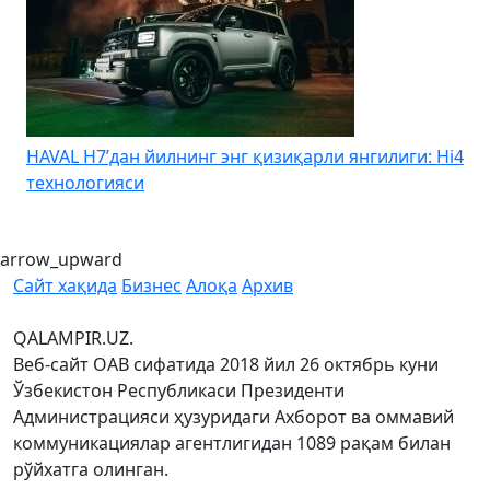
HAVAL H7’дан йилнинг энг қизиқарли янгилиги: Hi4
K
технологияси
arrow_upward
Сайт хақида
Бизнес
Алоқа
Архив
QALAMPIR.UZ.
Веб-сайт ОАВ сифатида 2018 йил 26 октябрь куни
Ўзбекистон Республикаси Президенти
Администрацияси ҳузуридаги Ахборот ва оммавий
коммуникациялар агентлигидан 1089 рақам билан
рўйхатга олинган.