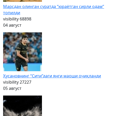
Марсдан олинган суратда “юраётган сирли одам”
топилди
visibility
68898
04 август
Ҳусановнинг “Сити”даги янги маоши очиқланди
visibility
27227
05 август