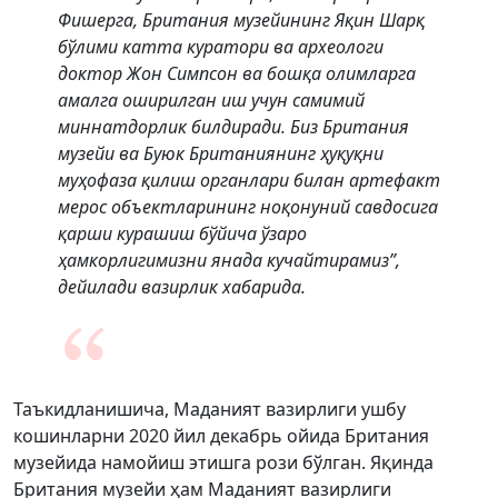
Фишерга, Британия музейининг Яқин Шарқ
бўлими катта куратори ва археологи
доктор Жон Симпсон ва бошқа олимларга
амалга оширилган иш учун самимий
миннатдорлик билдиради. Биз Британия
музейи ва Буюк Британиянинг ҳуқуқни
муҳофаза қилиш органлари билан артефакт
мерос объектларининг ноқонуний савдосига
қарши курашиш бўйича ўзаро
ҳамкорлигимизни янада кучайтирамиз”,
дейилади вазирлик хабарида.
Таъкидланишича, Маданият вазирлиги ушбу
кошинларни 2020 йил декабрь ойида Британия
музейида намойиш этишга рози бўлган. Яқинда
Британия музейи ҳам Маданият вазирлиги