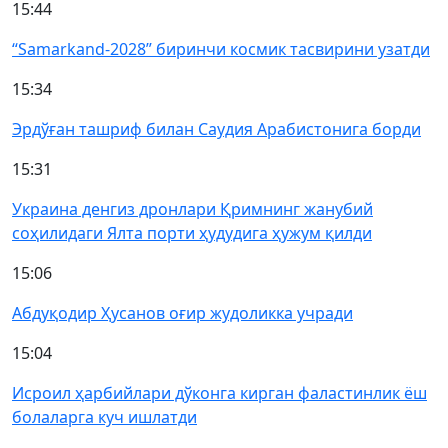
15:44
“Samarkand-2028” биринчи космик тасвирини узатди
15:34
Эрдўған ташриф билан Саудия Арабистонига борди
15:31
Украина денгиз дронлари Қримнинг жанубий
соҳилидаги Ялта порти ҳудудига ҳужум қилди
15:06
Абдуқодир Ҳусанов оғир жудоликка учради
15:04
Исроил ҳарбийлари дўконга кирган фаластинлик ёш
болаларга куч ишлатди