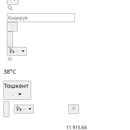
Ўз
38°C
Тошкент
Ўз
11 915.64