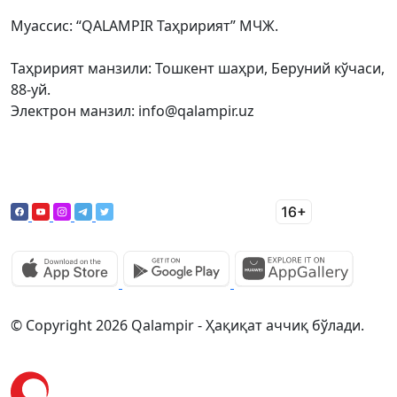
Муассис: “QALAMPIR Таҳририят” МЧЖ.
Таҳририят манзили: Тошкент шаҳри, Беруний кўчаси,
88-уй.
Электрон манзил: info@qalampir.uz
© Copyright 2026 Qalampir - Ҳақиқат аччиқ бўлади.