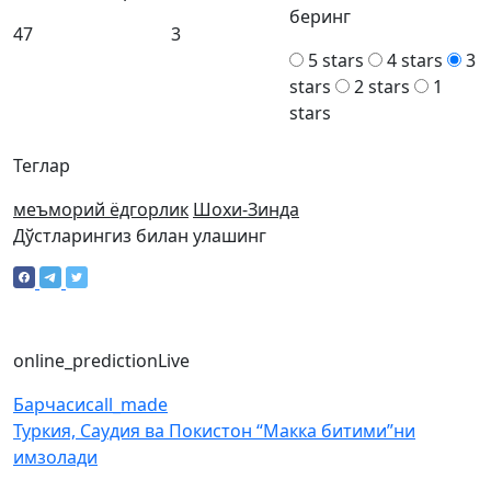
беринг
47
3
5 stars
4 stars
3
stars
2 stars
1
stars
Теглар
меъморий ёдгорлик
Шохи-Зинда
Дўстларингиз билан улашинг
online_prediction
Live
Барчаси
call_made
Туркия, Саудия ва Покистон “Макка битими”ни
имзолади