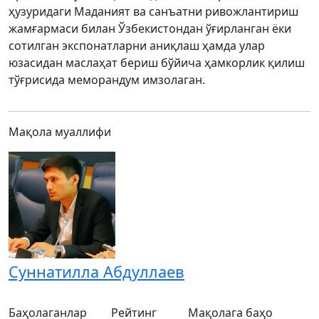
ҳузуридаги Маданият ва санъатни ривожлантириш
жамғармаси билан Ўзбекистондан ўғирланган ёки
сотилган экспонатларни аниқлаш ҳамда улар
юзасидан маслаҳат бериш бўйича ҳамкорлик қилиш
тўғрисида меморандум имзолаган.
Мақола муаллифи
Суннатилла Абдуллаев
Баҳолаганлар
Рейтинг
Мақолага баҳо