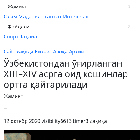
Жамият
Олам
Маданият-санъат
Интервью
Фойдали
Спорт
Таҳлил
Сайт хақида
Бизнес
Алоқа
Архив
Ўзбекистондан ўғирланган
ХIII–ХIV асрга оид кошинлар
ортга қайтарилади
Жамият
−
12 октябр 2020
visibility
6613
timer
3 дақиқа