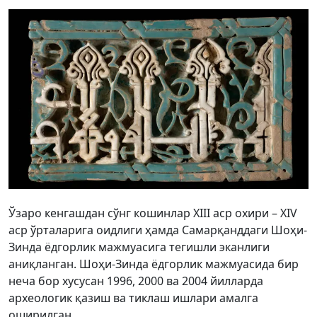
Ўзаро кенгашдан сўнг кошинлар ХIII аср охири – ХIV
аср ўрталарига оидлиги ҳамда Самарқанддаги Шоҳи-
Зинда ёдгорлик мажмуасига тегишли эканлиги
аниқланган. Шоҳи-Зинда ёдгорлик мажмуасида бир
неча бор хусусан 1996, 2000 ва 2004 йилларда
археологик қазиш ва тиклаш ишлари амалга
оширилган.