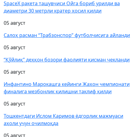
SpaceX ракета ташувчиси Ойга бориб урилди ва
диаметри 30 метрли кратер ҳосил қилди
05 август
Салоҳ расман “Трабзонспор” футболчисига айланди
05 август
“Қўйлиқ” деҳқон бозори фаолияти қисман чекланди
05 август
Инфантино Марокашга кейинги Жаҳон чемпионати
финалига мезбонлик қилишни таклиф қилди
05 август
Тошкентдаги Ислом Каримов ёдгорлик мажмуаси
аҳоли учун очилмоқда
05 август