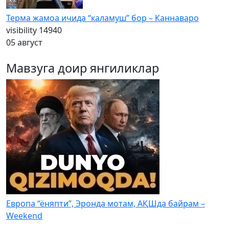
Терма жамоа ичида “каламуш” бор – Каннаваро
visibility
14940
05 август
Мавзуга доир янгиликлар
Европа “ёняпти”, Эронда мотам, АҚШда байрам –
Weekend