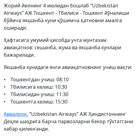
Жорий йилнинг 4 июлидан бошлаб “Uzbekistan
Airways” AЖ Тошкент - Тбилиси - Тошкент йўналиши
бўйича якшанба куни қўшимча қатновни амалга
оширади.
Ҳафтасига умумий ҳисобда учта мунтазам
авиақатнов: сешанба, жума ва якшанба кунлари
бажарилади.
Якшанба кунидаги янги авиақатновнинг учиш вақти:
• Тошкентдан учиш: 08:10
• Тбилисига келиш: 10:30
• Тбилисидан учиш: 11:30
• Тошкентга келиш: 15:30
Аввалроқ
, “Uzbekistan Airways” AЖ Ҳиндистоннинг
Деҳли шаҳрига барча парвозларни бекор тўхтатгани
хабар қилинганди.