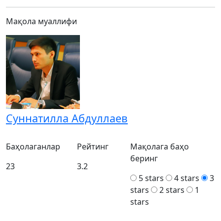
Мақола муаллифи
Суннатилла Абдуллаев
Баҳолаганлар
Рейтинг
Мақолага баҳо
беринг
23
3.2
5 stars
4 stars
3
stars
2 stars
1
stars