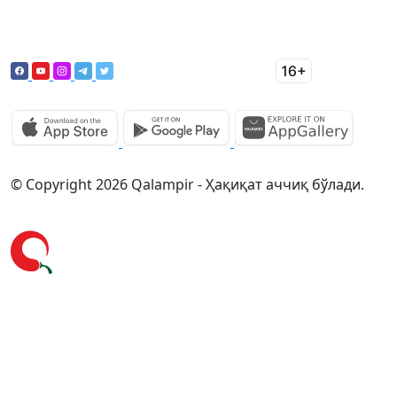
© Copyright 2026 Qalampir - Ҳақиқат аччиқ бўлади.