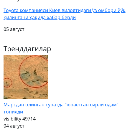
Toyota компанияси Киев вилоятидаги ўз омбори йўқ
қилингани ҳақида хабар берди
05 август
Тренддагилар
Марсдан олинган суратда “юраётган сирли одам”
топилди
visibility
49714
04 август