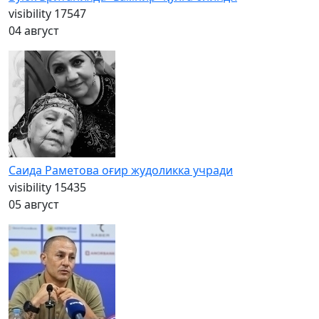
visibility
17547
04 август
Саида Раметова оғир жудоликка учради
visibility
15435
05 август