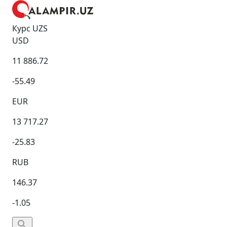
Курс UZS
USD
11 886.72
-55.49
EUR
13 717.27
-25.83
RUB
146.37
-1.05