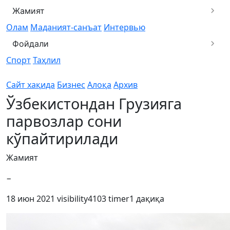
Жамият
Олам
Маданият-санъат
Интервью
Фойдали
Спорт
Таҳлил
Сайт хақида
Бизнес
Алоқа
Архив
Ўзбекистондан Грузияга
парвозлар сони
кўпайтирилади
Жамият
−
18 июн 2021
visibility
4103
timer
1 дақиқа