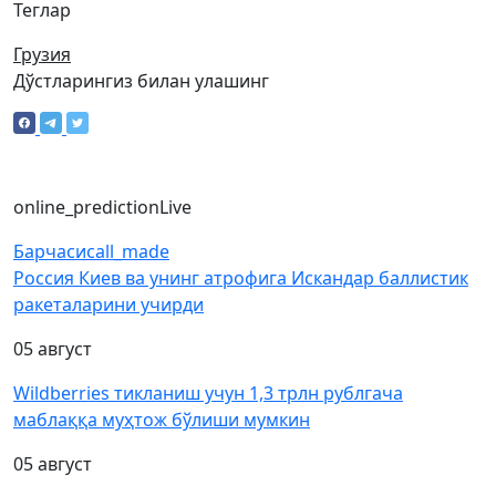
Теглар
Грузия
Дўстларингиз билан улашинг
online_prediction
Live
Барчаси
call_made
Россия Киев ва унинг атрофига Искандар баллистик
ракеталарини учирди
05 август
Wildberries тикланиш учун 1,3 трлн рублгача
маблаққа муҳтож бўлиши мумкин
05 август