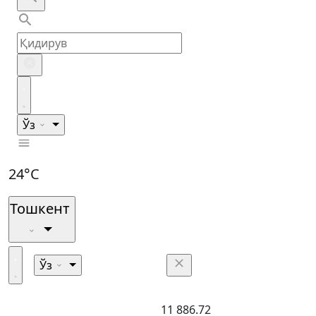
Ўз
24°C
Тошкент
Ўз
11 886.72