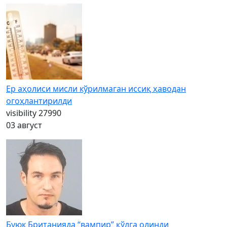
Ер аҳолиси мисли кўрилмаган иссиқ ҳаводан
огоҳлантирилди
visibility
27990
03 август
Буюк Британияда “вампир” қўлга олинди