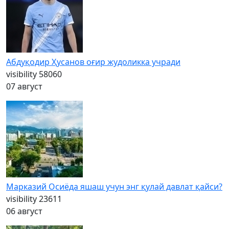
Абдуқодир Ҳусанов оғир жудоликка учради
visibility
58060
07 август
Марказий Осиёда яшаш учун энг қулай давлат қайси?
visibility
23611
06 август