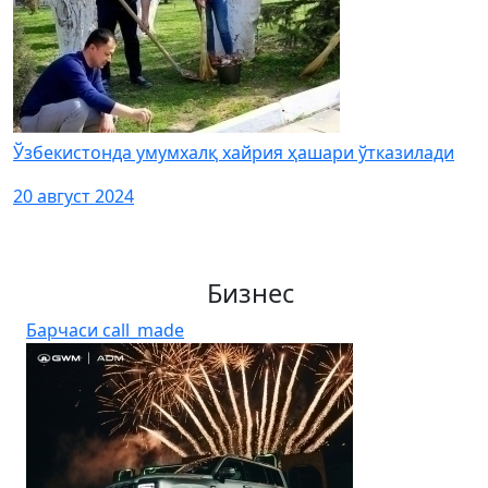
Ўзбекистонда умумхалқ хайрия ҳашари ўтказилади
20 август 2024
Бизнес
Барчаси
call_made