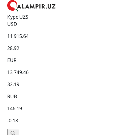
Курс UZS
USD
11 915.64
28.92
EUR
13 749.46
32.19
RUB
146.19
-0.18