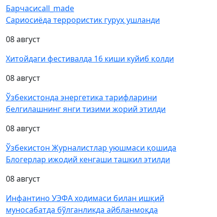
Барчаси
call_made
Сариосиёда террористик гуруҳ ушланди
08 август
Хитойдаги фестивалда 16 киши куйиб қолди
08 август
Ўзбекистонда энергетика тарифларини
белгилашнинг янги тизими жорий этилди
08 август
Ўзбекистон Журналистлар уюшмаси қошида
Блогерлар ижодий кенгаши ташкил этилди
08 август
Инфантино УЭФА ходимаси билан ишқий
муносабатда бўлганликда айбланмоқда