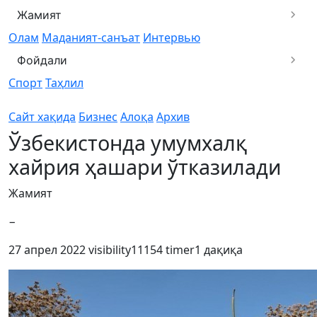
Жамият
Олам
Маданият-санъат
Интервью
Фойдали
Спорт
Таҳлил
Сайт хақида
Бизнес
Алоқа
Архив
Ўзбекистонда умумхалқ
хайрия ҳашари ўтказилади
Жамият
−
27 апрел 2022
visibility
11154
timer
1 дақиқа