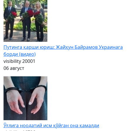
Путинга қарши юриш: Жайҳун Байрамов Украинага
борди (видео)
visibility
20001
06 август
Ўғлига ноодатий исм қўйган она қамалди