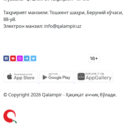
Таҳририят манзили: Тошкент шаҳри, Беруний кўчаси,
88-уй.
Электрон манзил: info@qalampir.uz
© Copyright 2026 Qalampir - Ҳақиқат аччиқ бўлади.