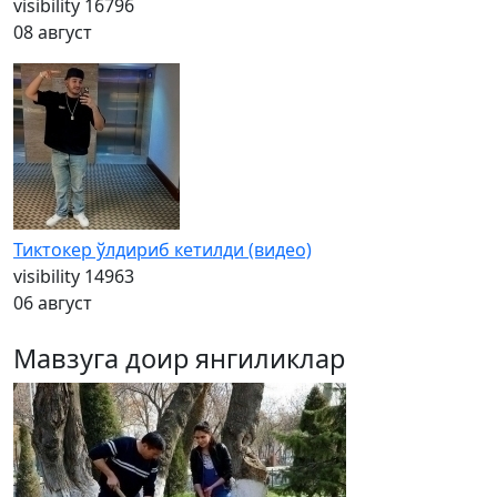
visibility
16796
08 август
Тиктокер ўлдириб кетилди (видео)
visibility
14963
06 август
Мавзуга доир янгиликлар