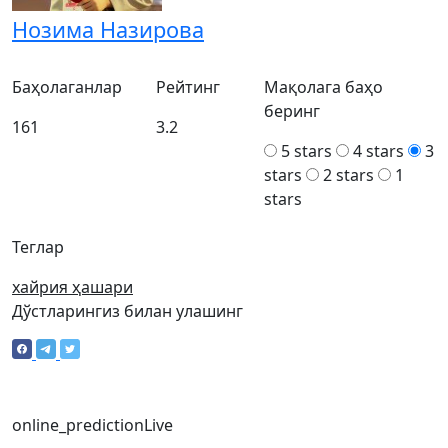
Нозима Назирова
Баҳолаганлар
Рейтинг
Мақолага баҳо
беринг
161
3.2
5 stars
4 stars
3
stars
2 stars
1
stars
Теглар
хайрия ҳашари
Дўстларингиз билан улашинг
online_prediction
Live