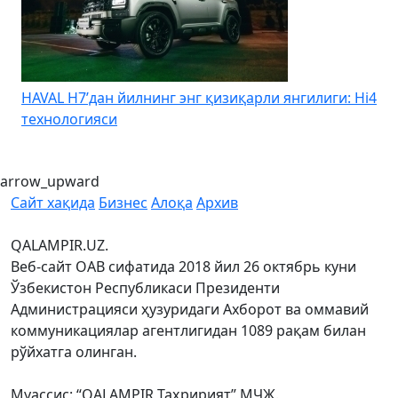
HAVAL H7’дан йилнинг энг қизиқарли янгилиги: Hi4
K
технологияси
arrow_upward
Сайт хақида
Бизнес
Алоқа
Архив
QALAMPIR.UZ.
Веб-сайт ОАВ сифатида 2018 йил 26 октябрь куни
Ўзбекистон Республикаси Президенти
Администрацияси ҳузуридаги Ахборот ва оммавий
коммуникациялар агентлигидан 1089 рақам билан
рўйхатга олинган.
Муассис: “QALAMPIR Таҳририят” МЧЖ.