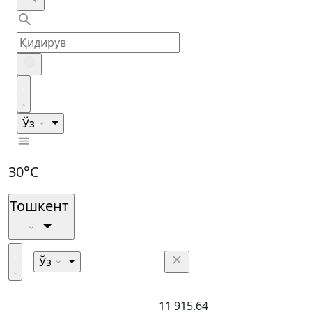
Ўз
30°C
Тошкент
Ўз
11 915.64