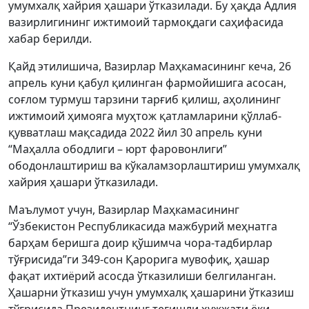
умумхалқ хайрия ҳашари ўтказилади. Бу ҳақда Адлия
вазирлигининг ижтимоий тармоқдаги саҳифасида
хабар берилди.
Қайд этилишича, Вазирлар Маҳкамасининг кеча, 26
апрель куни қабул қилинган фармойишига асосан,
соғлом турмуш тарзини тарғиб қилиш, аҳолининг
ижтимоий ҳимояга муҳтож қатламларини қўллаб-
қувватлаш мақсадида 2022 йил 30 апрель куни
“Маҳалла ободлиги – юрт фаровонлиги”
ободонлаштириш ва кўкаламзорлаштириш умумхалқ
хайрия ҳашари ўтказилади.
Маълумот учун, Вазирлар Маҳкамасининг
“Ўзбекистон Республикасида мажбурий меҳнатга
барҳам беришга доир қўшимча чора-тадбирлар
тўғрисида”ги 349-сон Қарорига мувофиқ, ҳашар
фақат ихтиёрий асосда ўтказилиши белгиланган.
Ҳашарни ўтказиш учун умумхалқ ҳашарини ўтказиш