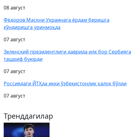
08 август
Фёдоров Маскни Украинага ёрдам беришга
кўндиришга уринмоқда
07 август
Зеленский президентлиги даврида илк бор Сербияга
ташриф буюрди
07 август
Россиядаги ЙТҲда икки ўзбекистонлик ҳалок бўлди
07 август
Тренддагилар