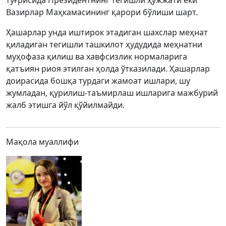
тўғрисида Президентнинг тегишли ҳужжати ёки
Вазирлар Маҳкамасининг қарори бўлиши шарт.
Ҳашарлар унда иштирок этадиган шахслар меҳнат
қиладиган тегишли ташкилот ҳудудида меҳнатни
муҳофаза қилиш ва хавфсизлик нормаларига
қатъиян риоя этилган ҳолда ўтказилади. Ҳашарлар
доирасида бошқа турдаги жамоат ишлари, шу
жумладан, қурилиш-таъмирлаш ишларига мажбурий
жалб этишга йўл қўйилмайди.
Мақола муаллифи