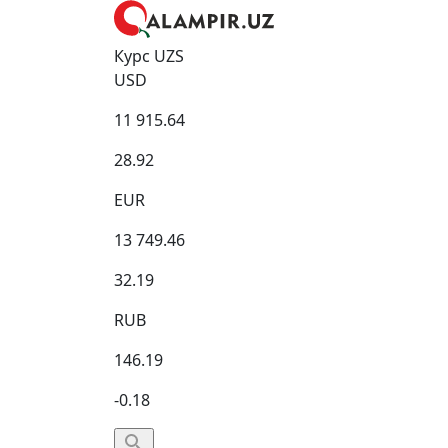
Курс UZS
USD
11 915.64
28.92
EUR
13 749.46
32.19
RUB
146.19
-0.18