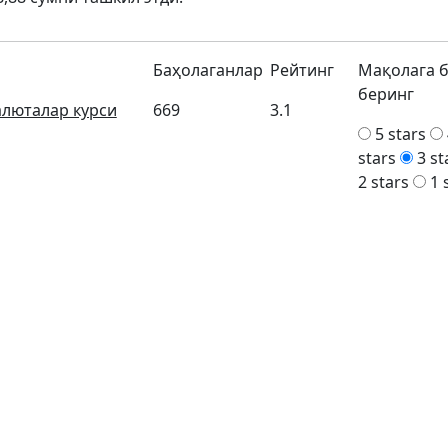
Баҳолаганлар
Рейтинг
Мақолага 
беринг
алюталар курси
669
3.1
5 stars
stars
3 st
2 stars
1 