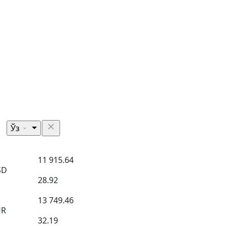
Ўз
11 915.64
SD
28.92
13 749.46
UR
32.19