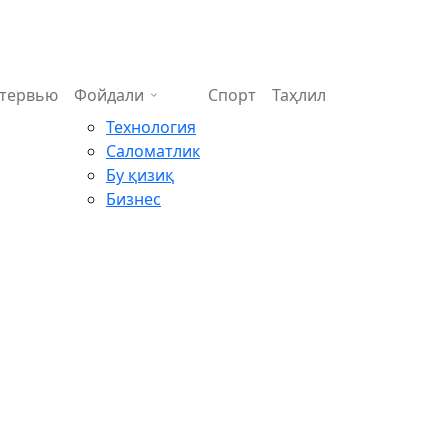
тервью
Фойдали
Спорт
Таҳлил
Технология
Саломатлик
Бу қизиқ
Бизнес