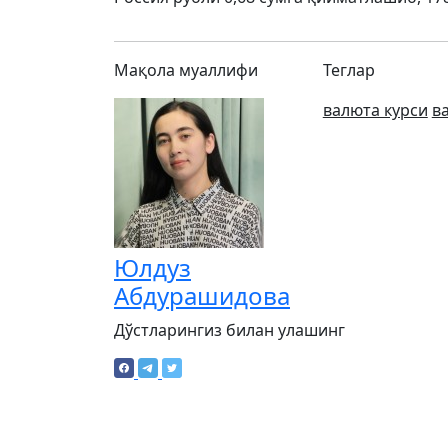
Мақола муаллифи
Теглар
валюта курси
в
Юлдуз
Абдурашидова
Дўстларингиз билан улашинг