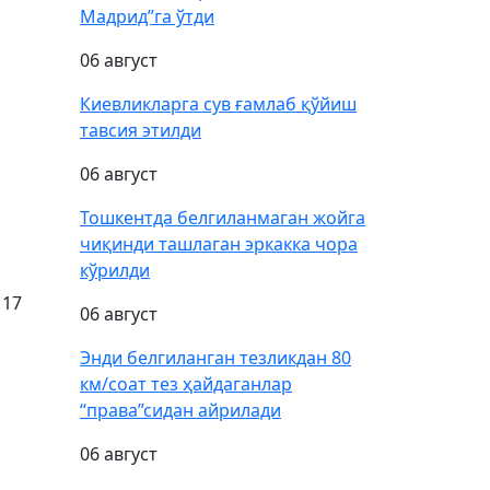
Мадрид”га ўтди
06 август
Киевликларга сув ғамлаб қўйиш
тавсия этилди
06 август
Тошкентда белгиланмаган жойга
чиқинди ташлаган эркакка чора
кўрилди
 17
06 август
Энди белгиланган тезликдан 80
км/соат тез ҳайдаганлар
“права”сидан айрилади
06 август