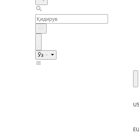
Ўз
U
E