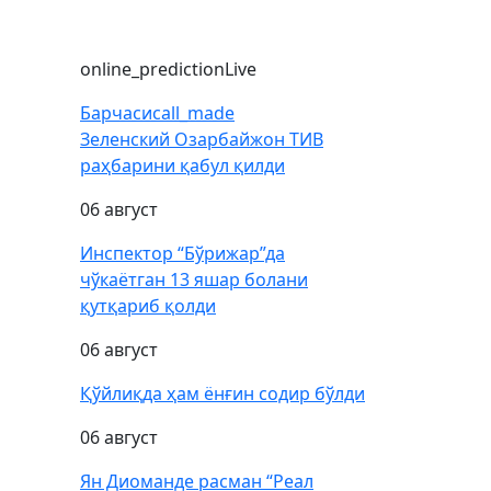
online_prediction
Live
Барчаси
call_made
Зеленский Озарбайжон ТИВ
раҳбарини қабул қилди
06 август
Инспектор “Бўрижар”да
чўкаётган 13 яшар болани
қутқариб қолди
06 август
Қўйлиқда ҳам ёнғин содир бўлди
06 август
Ян Диоманде расман “Реал