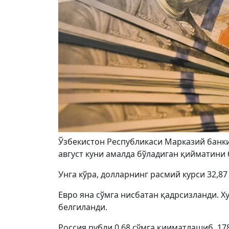
Ўзбекистон Республикаси Марказий банки
август куни амалда бўладиган қийматини
Унга кўра, долларнинг расмий курси 32,87
Евро яна сўмга нисбатан қадрсизланди. Хус
белгиланди.
Россия рубли 0,68 сўмга қииматлашиб, 178