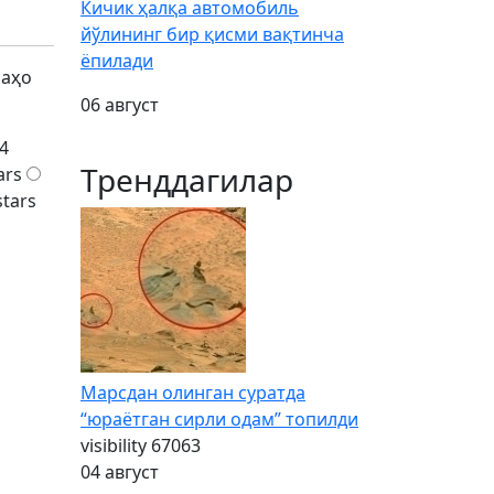
Кичик ҳалқа автомобиль
йўлининг бир қисми вақтинча
ёпилади
баҳо
06 август
4
Тренддагилар
ars
stars
Марсдан олинган суратда
“юраётган сирли одам” топилди
visibility
67063
04 август