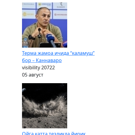
Терма жамоа ичида “каламуш”
бор – Каннаваро
visibility
20722
05 август
Ойга катта тезликда йирик