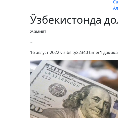
Са
Ал
Ўзбекистонда до
Жамият
−
16 август 2022
visibility
22340
timer
1 дақиқа