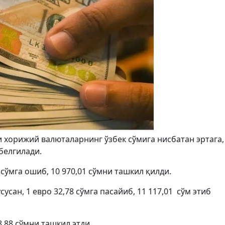
 хорижий валюталарнинг ўзбек сўмига нисбатан эртага,
 белгилади.
 сўмга ошиб, 10 970,01 сўмни ташкил қилди.
усан, 1 евро 32,78 сўмга пасайиб, 11 117,01 сўм этиб
,88 сўмни ташкил этди.