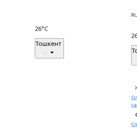
R
26°C
2
Тошкент
Т
О
са
С