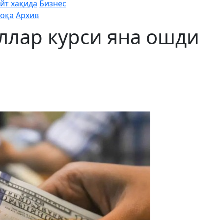
йт хақида
Бизнес
оқа
Архив
ллар курси яна ошди