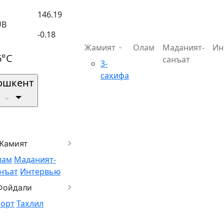
146.19
UB
-0.18
Жамият
Олам
Маданият-
Ин
6°C
санъат
3-
саҳифа
ошкент
Жамият
лам
Маданият-
нъат
Интервью
Фойдали
порт
Таҳлил