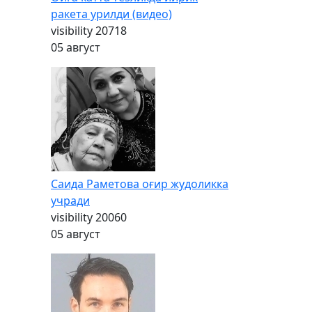
ракета урилди (видео)
visibility
20718
05 август
Саида Раметова оғир жудоликка
учради
visibility
20060
05 август