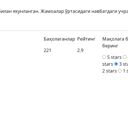
билан якунланган. Жамоалар ўртасидаги навбатдаги учр
Баҳолаганлар
Рейтинг
Мақолага 
беринг
221
2.9
5 stars
stars
3 st
2 stars
1 