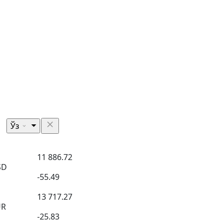
Ўз
11 886.72
SD
-55.49
13 717.27
UR
-25.83