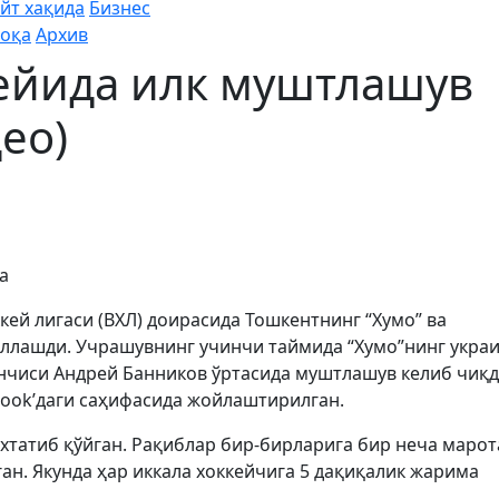
йт хақида
Бизнес
оқа
Архив
кейида илк муштлашув
ео)
а
ей лигаси (ВХЛ) доирасида Тошкентнинг “Хумо” ва
ллашди. Учрашувнинг учинчи таймида “Хумо”нинг укра
нчиси Андрей Банников ўртасида муштлашув келиб чиқд
book’даги саҳифасида жойлаштирилган.
татиб қўйган. Рақиблар бир-бирларига бир неча марот
ан. Якунда ҳар иккала хоккейчига 5 дақиқалик жарима