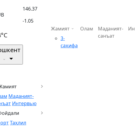
146.37
UB
-1.05
Жамият
Олам
Маданият-
Ин
4°C
санъат
3-
саҳифа
ошкент
Жамият
лам
Маданият-
нъат
Интервью
Фойдали
порт
Таҳлил