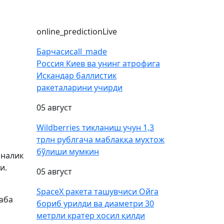
online_prediction
Live
Барчаси
call_made
Россия Киев ва унинг атрофига
Искандар баллистик
ракеталарини учирди
05 август
Wildberries тикланиш учун 1,3
трлн рублгача маблаққа муҳтож
бўлиши мумкин
иналик
и.
05 август
SpaceX ракета ташувчиси Ойга
аба
бориб урилди ва диаметри 30
метрли кратер ҳосил қилди