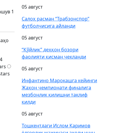
05 август
ашув 1
Салоҳ расман “Трабзонспор”
футболчисига айланди
05 август
баҳо
“Қўйлиқ” деҳқон бозори
фаолияти қисман чекланди
4
ars
05 август
stars
Инфантино Марокашга кейинги
Жаҳон чемпионати финалига
мезбонлик қилишни таклиф
қилди
05 август
Тошкентдаги Ислом Каримов
ёдгорлик мажмуаси аҳоли учун