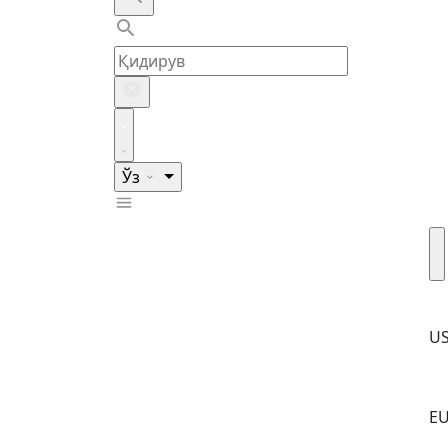
Ўз
U
E