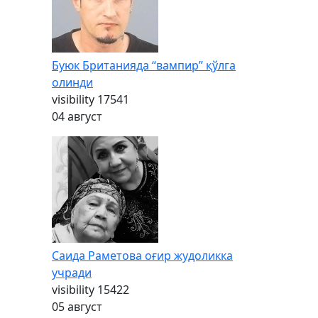
Буюк Британияда “вампир” қўлга
олинди
visibility
17541
04 август
Саида Раметова оғир жудоликка
учради
visibility
15422
05 август