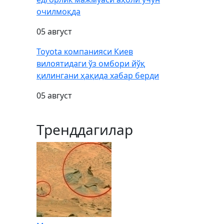
очилмоқда
05 август
Toyota компанияси Киев
вилоятидаги ўз омбори йўқ
қилингани ҳақида хабар берди
05 август
Тренддагилар