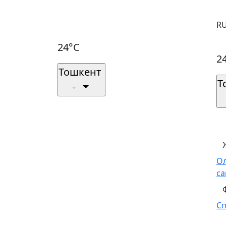
R
24°C
2
Тошкент
Т
О
са
С