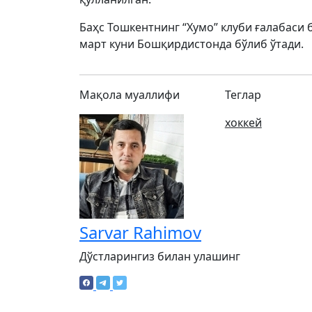
Баҳс Тошкентнинг “Хумо” клуби ғалабаси 
март куни Бошқирдистонда бўлиб ўтади.
Мақола муаллифи
Теглар
хоккей
Sarvar Rahimov
Дўстларингиз билан улашинг