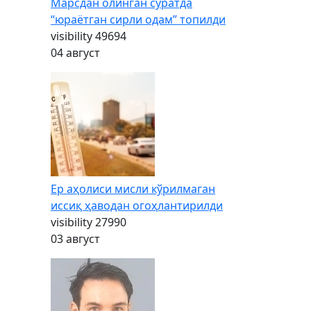
Марсдан олинган суратда
“юраётган сирли одам” топилди
visibility
49694
04 август
Ер аҳолиси мисли кўрилмаган
иссиқ ҳаводан огоҳлантирилди
visibility
27990
03 август