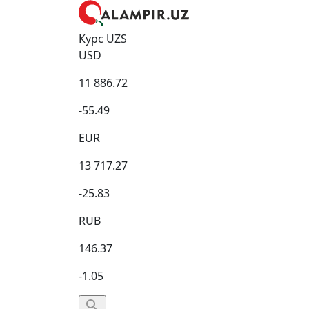
Курс UZS
USD
11 886.72
-55.49
EUR
13 717.27
-25.83
RUB
146.37
-1.05