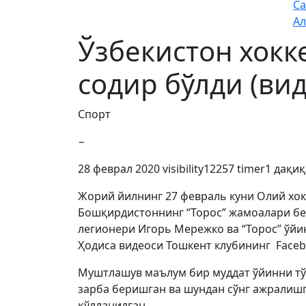
Са
Ал
Ўзбекистон хок
содир бўлди (вид
Спорт
−
28 феврал 2020
visibility
12257
timer
1 дақиқ
Жорий йилнинг 27 февраль куни Олий хокк
Бошқирдистоннинг “Торос” жамоалари бе
легионери Игорь Мережко ва “Торос” ўйи
Ҳодиса видеоси Тошкент клубининг Face
Муштлашув маълум бир муддат ўйинни тўх
зарба беришган ва шундан сўнг ажралишг
қўлланилган.