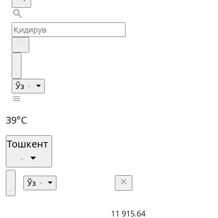
Ўз
39°C
Тошкент
Ўз
11 915.64