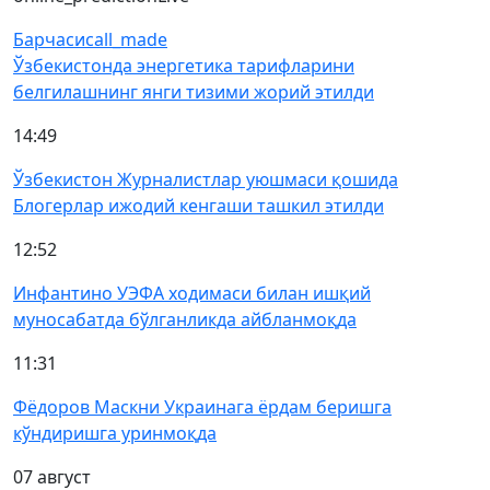
Барчаси
call_made
Ўзбекистонда энергетика тарифларини
белгилашнинг янги тизими жорий этилди
14:49
Ўзбекистон Журналистлар уюшмаси қошида
Блогерлар ижодий кенгаши ташкил этилди
12:52
Инфантино УЭФА ходимаси билан ишқий
муносабатда бўлганликда айбланмоқда
11:31
Фёдоров Маскни Украинага ёрдам беришга
кўндиришга уринмоқда
07 август