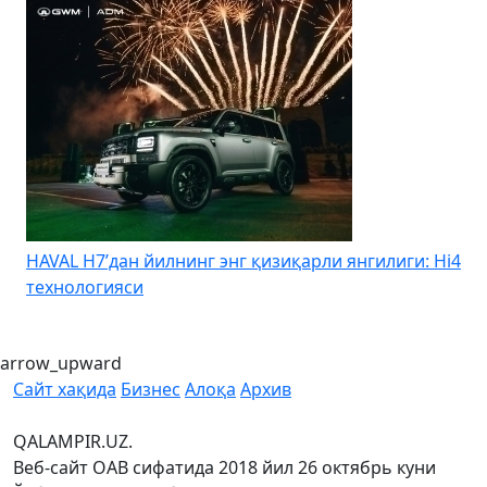
HAVAL H7’дан йилнинг энг қизиқарли янгилиги: Hi4
K
технологияси
arrow_upward
Сайт хақида
Бизнес
Алоқа
Архив
QALAMPIR.UZ.
Веб-сайт ОАВ сифатида 2018 йил 26 октябрь куни