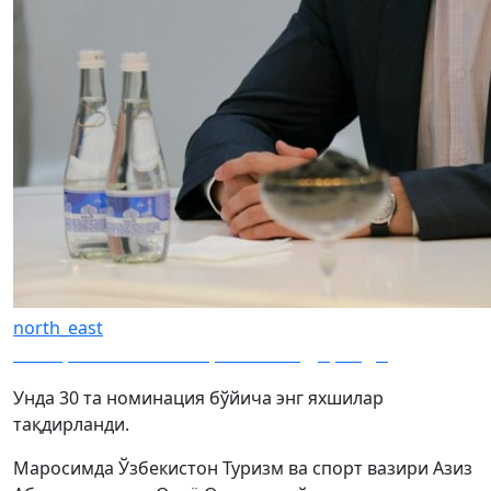
north_east
Жапаров Отабек Умаровни тақдирлади
Унда 30 та номинация бўйича энг яхшилар
тақдирланди.
Маросимда Ўзбекистон Туризм ва спорт вазири Азиз