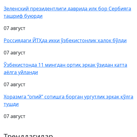
Зеленский президентлиги даврида илк бор Сербияга
ташриф буюрди
07 август
Россиядаги ЙТҲда икки ўзбекистонлик ҳалок бўлди
07 август
Ўзбекистонда 11 мингдан ортиқ эркак ўзидан катта
аёлга уйланди
07 август
Хоразмга “опий” сотишга борган ургутлик эркак қўлга
тушди
07 август
Тренддагилар