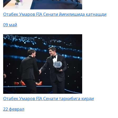
Отабек Умаров FIA Сенати йиғилишида қатнашди
09 май
Отабек Умаров FIA Сенати таркибига кирди
22 феврал