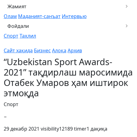
Жамият
Олам
Маданият-санъат
Интервью
Фойдали
Спорт
Таҳлил
Сайт хақида
Бизнес
Алоқа
Архив
“Uzbekistan Sport Awards-
2021” тақдирлаш маросимида
Отабек Умаров ҳам иштирок
этмоқда
Спорт
−
29 декабр 2021
visibility
12189
timer
1 дақиқа