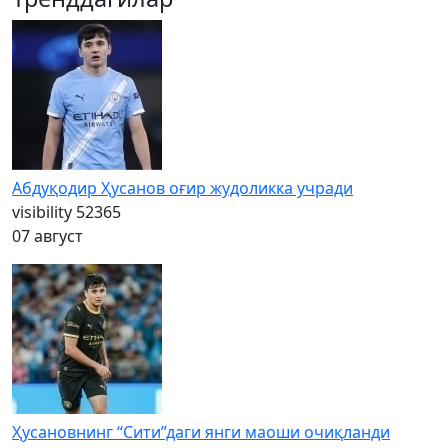
Абдуқодир Ҳусанов оғир жудоликка учради
visibility
52365
07 август
Ҳусановнинг “Сити”даги янги маоши очиқланди