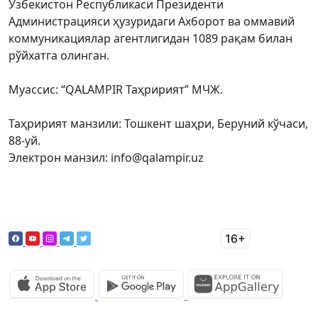
Ўзбекистон Республикаси Президенти
Администрацияси ҳузуридаги Ахборот ва оммавий
коммуникациялар агентлигидан 1089 рақам билан
рўйхатга олинган.
Муассис: “QALAMPIR Таҳририят” МЧЖ.
Таҳририят манзили: Тошкент шаҳри, Беруний кўчаси,
88-уй.
Электрон манзил: info@qalampir.uz