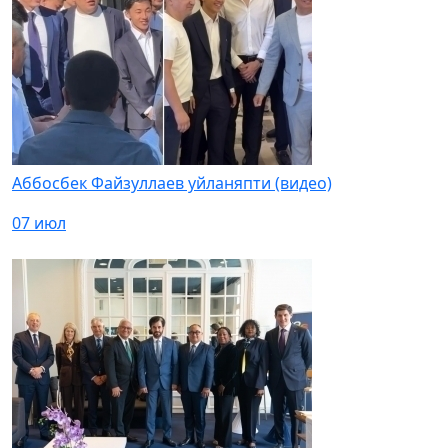
Аббосбек Файзуллаев уйланяпти (видео)
07 июл