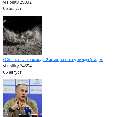
visibility
29332
05 август
Ойга катта тезликда йирик ракета урилди (видео)
visibility
24654
05 август