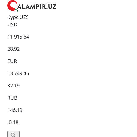
Курс UZS
USD
11 915.64
28.92
EUR
13 749.46
32.19
RUB
146.19
-0.18