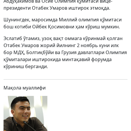
Абдуҳакимов ва Осиё Олимпия қўмитаси вице-
президенти Отабек Умаров иштирок этмоқда.
Шунингдек, маросимда Миллий олимпия қўмитаси
бош котиби Ойбек Қосимовни ҳам кўриш мумкин.
Эслатиб ўтамиз, узоқ вақт оммага кўринмай қолган
Отабек Умаров жорий йилнинг 2 ноябрь куни илк
бор МДҲ, Болтиқбўйи ва Грузия давлатлари Олимпия
қўмиталари иштирокида минтақавий форумда
кўриниш берганди.
Мақола муаллифи