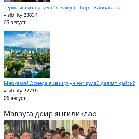
Терма жамоа ичида “каламуш” бор – Каннаваро
visibility
23834
05 август
Марказий Осиёда яшаш учун энг қулай давлат қайси?
visibility
22716
06 август
Мавзуга доир янгиликлар