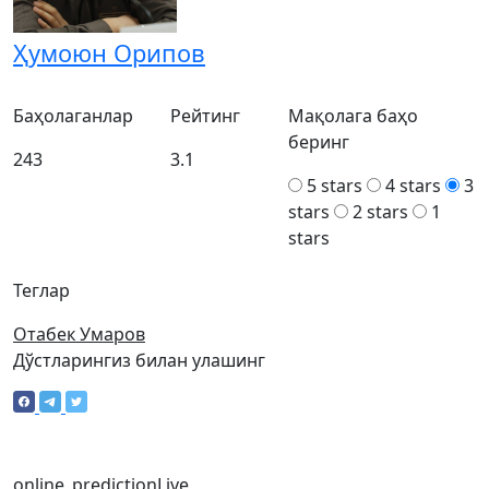
Ҳумоюн Орипов
Баҳолаганлар
Рейтинг
Мақолага баҳо
беринг
243
3.1
5 stars
4 stars
3
stars
2 stars
1
stars
Теглар
Отабек Умаров
Дўстларингиз билан улашинг
online_prediction
Live