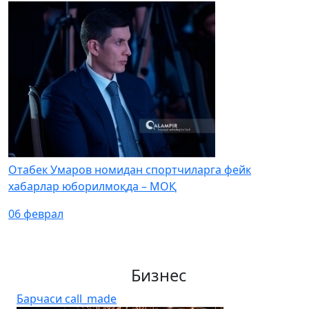
Отабек Умаров номидан спортчиларга фейк
хабарлар юборилмоқда – МОҚ
06 феврал
Бизнес
Барчаси
call_made