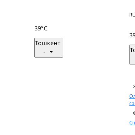
R
39°C
3
Тошкент
Т
О
са
С