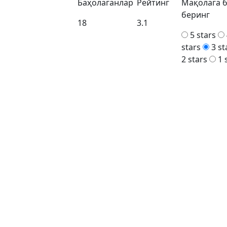
Баҳолаганлар
Рейтинг
Мақолага 
беринг
18
3.1
5 stars
stars
3 st
2 stars
1 