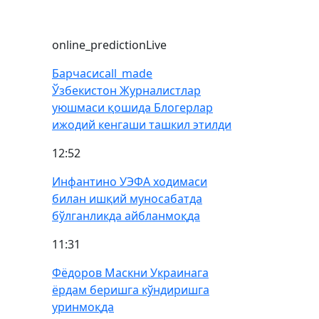
online_prediction
Live
Барчаси
call_made
Ўзбекистон Журналистлар
уюшмаси қошида Блогерлар
ижодий кенгаши ташкил этилди
12:52
Инфантино УЭФА ходимаси
билан ишқий муносабатда
бўлганликда айбланмоқда
11:31
Фёдоров Маскни Украинага
ёрдам беришга кўндиришга
уринмоқда