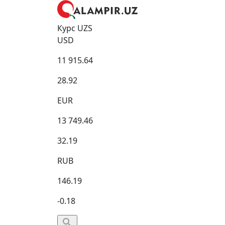
Курс UZS
USD
11 915.64
28.92
EUR
13 749.46
32.19
RUB
146.19
-0.18