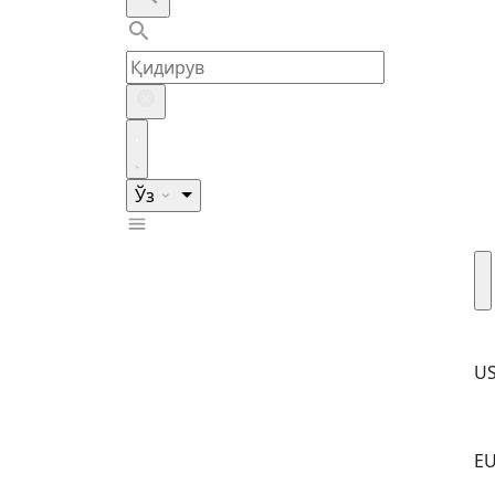
Ўз
U
E