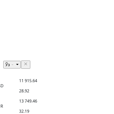
Ўз
11 915.64
SD
28.92
13 749.46
UR
32.19