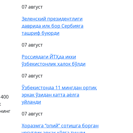
07 август
Зеленский президентлиги
даврида илк бор Сербияга
ташриф буюрди
07 август
Россиядаги ЙТҲда икки
ўзбекистонлик ҳалок бўлди
07 август
Ўзбекистонда 11 мингдан ортиқ
эркак ўзидан катта аёлга
 400
уйланди
к
бнинг
07 август
Хоразмга “опий” сотишга борган
ургутлик эркак қўлга тушди