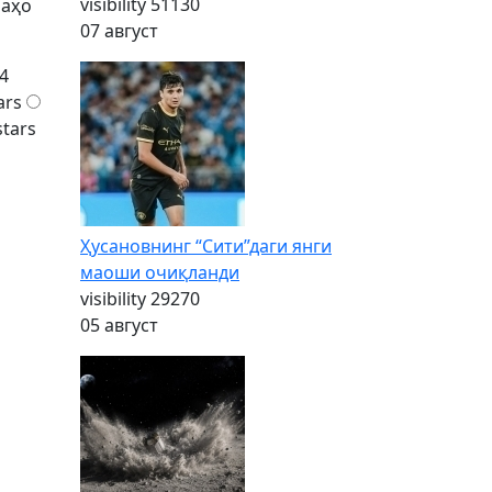
visibility
51130
баҳо
07 август
4
ars
stars
Ҳусановнинг “Сити”даги янги
маоши очиқланди
visibility
29270
05 август