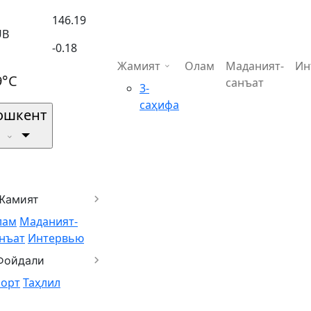
146.19
UB
-0.18
Жамият
Олам
Маданият-
Ин
9°C
санъат
3-
саҳифа
ошкент
Жамият
лам
Маданият-
нъат
Интервью
Фойдали
порт
Таҳлил