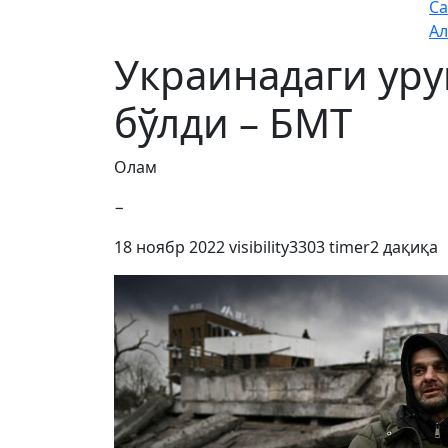
Са
Ал
Украинадаги уру
бўлди – БМТ
Олам
−
18 ноябр 2022
visibility
3303
timer
2 дақиқа