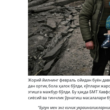
Жорий йилнинг февраль ойидан буён даво
дан ортиқ бола ҳалок бўлди, кўплари жар
этишга мажбур бўлди. Бу ҳақда БМТ Хавф
сиёсий ва тинчлик ўрнатиш масалалари б
“Бугун мен энг кичик украиналикларн