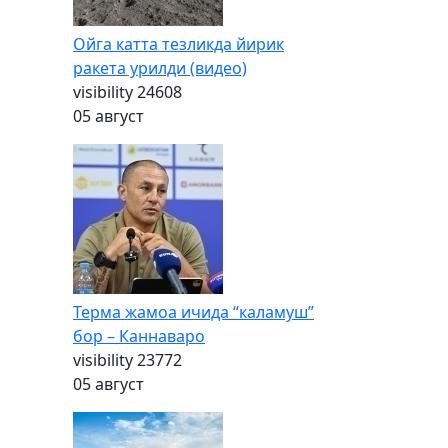
Ойга катта тезликда йирик
ракета урилди (видео)
visibility
24608
05 август
Терма жамоа ичида “каламуш”
бор – Каннаваро
visibility
23772
05 август