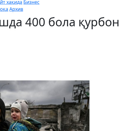
йт хақида
Бизнес
оқа
Архив
шда 400 бола қурбон