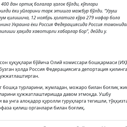
400 дан ортиқ болалар ҳалок бўлди, кўплари
илди ёки уйларини тарк этишга мажбур бўлди. “Уруш
ум қилишича, 12 ноябрь ҳолатига кўра 279 нафар бола
рнинг Украина ёки Россия Федерациясида Россия томонида
рилиши ҳақида хавотирли хабарлар бор”, дейди у.
сон ҳуқуқлари бўйича Олий комиссари бошқармаси (ИҲ
бузган ҳолда Россия Федерациясига депортация қилинг
ҳужжатлаштирган.
 бошқа турларини, жумладан, можаро билан боғлиқ жи
атларини ҳужжатлаштиришда давом этмоқда. Ушбу
 ва унга алоқадор қуролли гуруҳларга тегишли, тўққизт
офаза қилиш органлари билан боғлиқ.