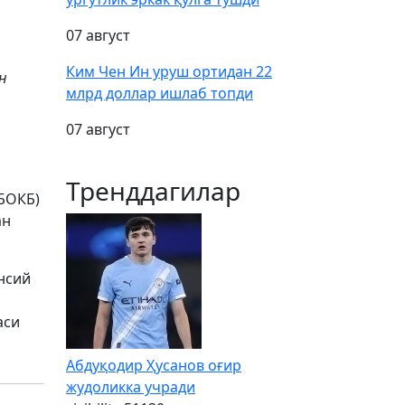
07 август
Ким Чен Ин уруш ортидан 22
н
млрд доллар ишлаб топди
07 август
Тренддагилар
БОКБ)
ан
нсий
аси
Абдуқодир Ҳусанов оғир
жудоликка учради