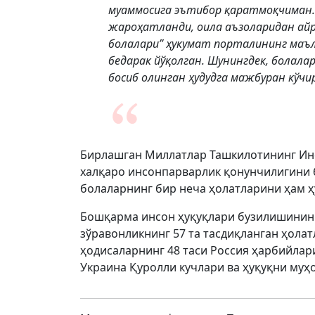
муаммосига эътибор қаратмоқчиман. 
жароҳатланди, оила аъзоларидан айр
болалари” ҳукумат порталининг маъл
бедарак йўқолган. Шунингдек, болала
босиб олинган ҳудудга мажбуран кўчи
Бирлашган Миллатлар Ташкилотининг Ин
халқаро инсонпарварлик қонунчилигини 
болаларнинг бир неча ҳолатларини ҳам 
Бошқарма инсон ҳуқуқлари бузилишининг
зўравонликнинг 57 та тасдиқланган ҳол
ҳодисаларнинг 48 таси Россия ҳарбийлари
Украина Қуролли кучлари ва ҳуқуқни муҳ