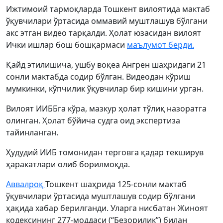
Ижтимоий тармоқларда Тошкент вилоятида мактаб
ўқувчилари ўртасида оммавий муштлашув бўлгани
акс этган видео тарқалди. Ҳолат юзасидан вилоят
Ички ишлар бош бошқармаси
маълумот берди.
Қайд этилишича, ушбу воқеа Ангрен шаҳридаги 21
сонли мактабда содир бўлган. Видеодан кўриш
мумкинки, кўпчилик ўқувчилар бир кишини урган.
Вилоят ИИББга кўра, мазкур ҳолат тўлиқ назоратга
олинган. Ҳолат бўйича судга оид экспертиза
тайинланган.
Ҳудудий ИИБ томонидан терговга қадар текширув
ҳаракатлари олиб борилмоқда.
Аввалроқ
Тошкент шаҳрида 125-сонли мактаб
ўқувчилари ўртасида муштлашув содир бўлгани
ҳақида хабар берилганди. Уларга нисбатан Жиноят
кодексининг 277-моддаси (“Безорилик”) билан