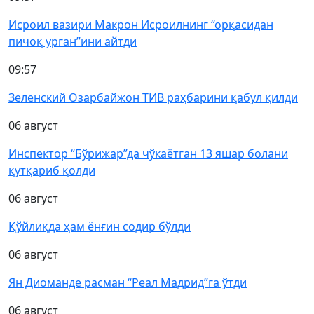
Исроил вазири Макрон Исроилнинг “орқасидан
пичоқ урган”ини айтди
09:57
Зеленский Озарбайжон ТИВ раҳбарини қабул қилди
06 август
Инспектор “Бўрижар”да чўкаётган 13 яшар болани
қутқариб қолди
06 август
Қўйлиқда ҳам ёнғин содир бўлди
06 август
Ян Диоманде расман “Реал Мадрид”га ўтди
06 август