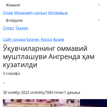
Жамият
Олам
Маданият-санъат
Интервью
Фойдали
Спорт
Таҳлил
Сайт хақида
Бизнес
Алоқа
Архив
Ўқувчиларнинг оммавий
муштлашуви Ангренда ҳам
кузатилди
3-саҳифа
−
30 ноябр 2022
visibility
7084
timer
1 дақиқа