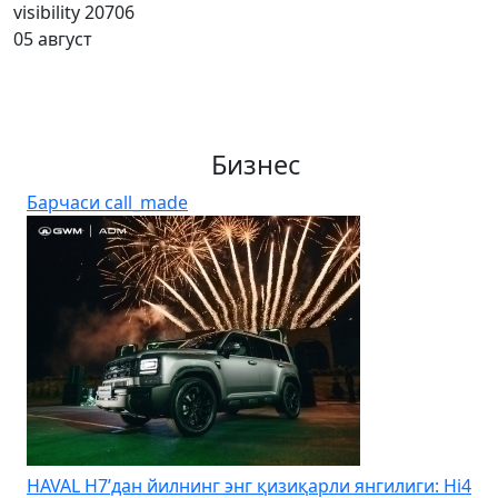
visibility
20706
05 август
Бизнес
Барчаси
call_made
K
HAVAL H7’дан йилнинг энг қизиқарли янгилиги: Hi4