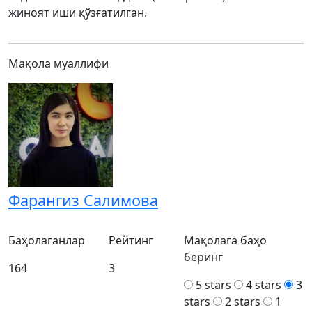
жиноят иши қўзғатилган.
Мақола муаллифи
Фарангиз Салимова
Баҳолаганлар
Рейтинг
Мақолага баҳо
беринг
164
3
5 stars
4 stars
3
stars
2 stars
1