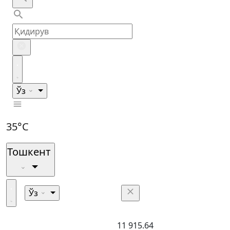
Ўз
35°C
Тошкент
Ўз
11 915.64