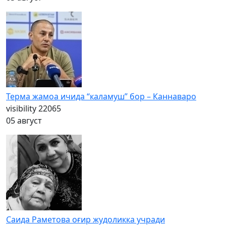
Терма жамоа ичида “каламуш” бор – Каннаваро
visibility
22065
05 август
Саида Раметова оғир жудоликка учради