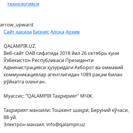
технологияси
arrow_upward
Сайт хақида
Бизнес
Алоқа
Архив
QALAMPIR.UZ.
Веб-сайт ОАВ сифатида 2018 йил 26 октябрь куни
Ўзбекистон Республикаси Президенти
Администрацияси ҳузуридаги Ахборот ва оммавий
коммуникациялар агентлигидан 1089 рақам билан
рўйхатга олинган.
Муассис: “QALAMPIR Таҳририят” МЧЖ.
Таҳририят манзили: Тошкент шаҳри, Беруний кўчаси,
88-уй.
Электрон манзил: info@qalampir.uz