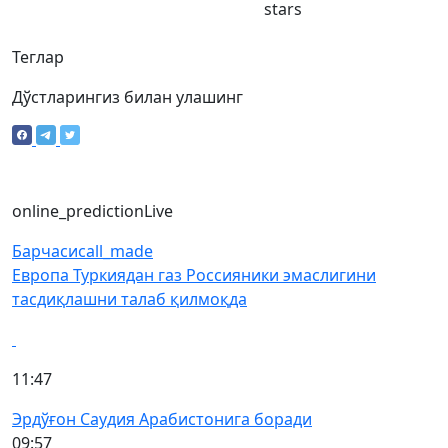
stars
Теглар
Дўстларингиз билан улашинг
online_prediction
Live
Барчаси
call_made
Европа Туркиядан газ Россияники эмаслигини
тасдиқлашни талаб қилмоқда
11:47
Эрдўғон Саудия Арабистонига боради
09:57