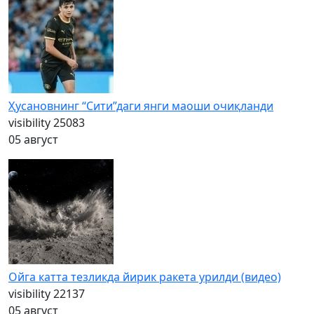
Ҳусановнинг “Сити”даги янги маоши очиқланди
visibility
25083
05 август
Ойга катта тезликда йирик ракета урилди (видео)
visibility
22137
05 август