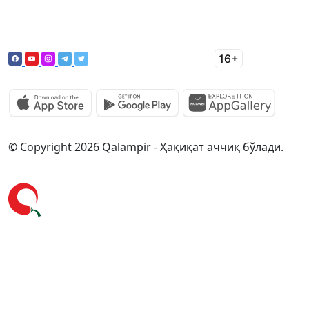
© Copyright 2026 Qalampir - Ҳақиқат аччиқ бўлади.