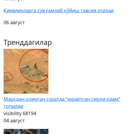
Киевликларга сув ғамлаб қўйиш тавсия этилди
06 август
Тренддагилар
Марсдан олинган суратда “юраётган сирли одам”
топилди
visibility
68194
04 август