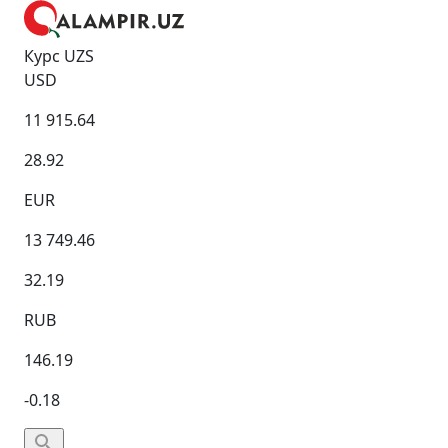
Курс UZS
USD
11 915.64
28.92
EUR
13 749.46
32.19
RUB
146.19
-0.18