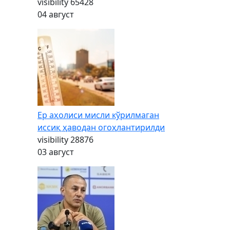
visibility
65428
04 август
Ер аҳолиси мисли кўрилмаган
иссиқ ҳаводан огоҳлантирилди
visibility
28876
03 август