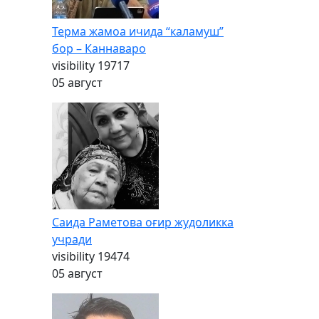
Терма жамоа ичида “каламуш”
бор – Каннаваро
visibility
19717
05 август
Саида Раметова оғир жудоликка
учради
visibility
19474
05 август