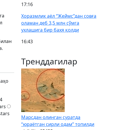
17:16
га
Хоразмлик аёл “Жеймс”дан совға
л
оламан деб 3,5 млн сўмга
ухлашига бир бахя қолди
билан
16:43
а.
Тренддагилар
баҳо
4
ars
stars
Марсдан олинган суратда
“юраётган сирли одам” топилди