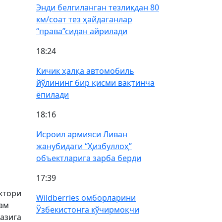
Энди белгиланган тезликдан 80
км/соат тез ҳайдаганлар
“права”сидан айрилади
18:24
Кичик ҳалқа автомобиль
йўлининг бир қисми вақтинча
ёпилади
18:16
Исроил армияси Ливан
жанубидаги “Ҳизбуллоҳ”
объектларига зарба берди
17:39
ктори
Wildberries омборларини
кам
Ўзбекистонга кўчирмоқчи
вазига