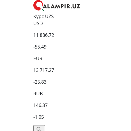
Курс UZS
USD
11 886.72
-55.49
EUR
13 717.27
-25.83
RUB
146.37
-1.05