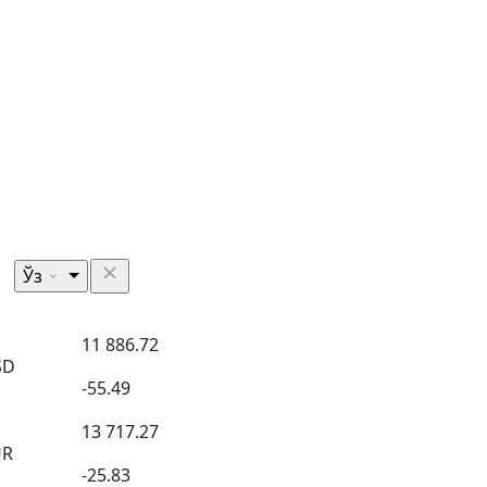
Ўз
11 886.72
SD
-55.49
13 717.27
UR
-25.83