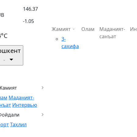
146.37
UB
-1.05
Жамият
Олам
Маданият-
Ин
4°C
санъат
3-
саҳифа
ошкент
Жамият
лам
Маданият-
нъат
Интервью
Фойдали
порт
Таҳлил