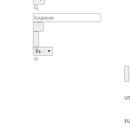
Ўз
U
E