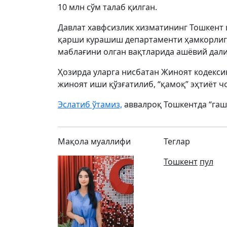
10 млн сўм талаб қилган.
Давлат хавфсизлик хизматининг Тошкент
қарши курашиш департаменти ҳамкорлигид
маблағини олган вақтларида ашёвий дали
Ҳозирда уларга нисбатан Жиноят кодексин
жиноят иши қўзғатилиб, “қамоқ” эҳтиёт ч
Эслатиб ўтамиз,
аввалроқ Тошкентда “гаш
Мақола муаллифи
Теглар
Тошкент
пул