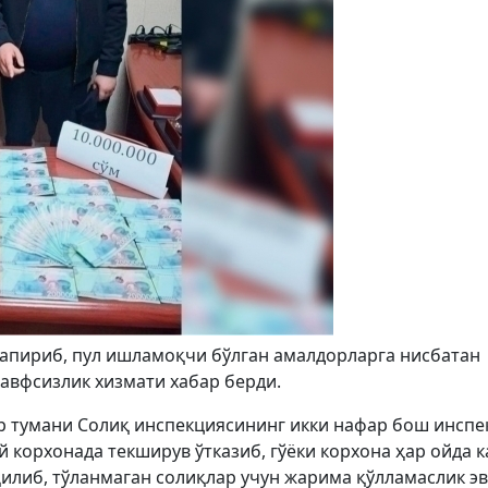
гапириб, пул ишламоқчи бўлган амалдорларга нисбатан
хавфсизлик хизмати хабар берди.
р тумани Солиқ инспекциясининг икки нафар бош инспе
 корхонада текширув ўтказиб, гўёки корхона ҳар ойда 
қилиб, тўланмаган солиқлар учун жарима қўлламаслик э