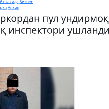
йт хақида
Бизнес
оқа
Архив
иркордан пул ундирмо
иқ инспектори ушланд