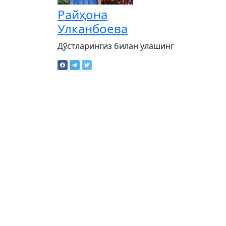
Райҳона
Улканбоева
Дўстларингиз билан улашинг