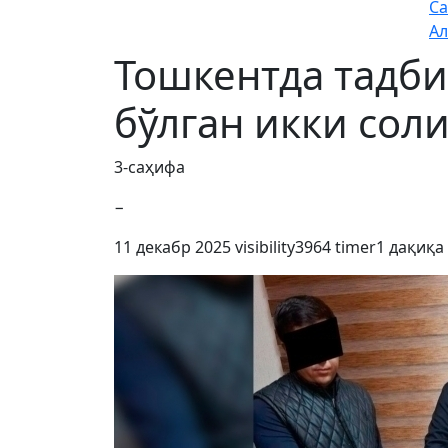
Са
Ал
Тошкентда тадб
бўлган икки сол
3-саҳифа
−
11 декабр 2025
visibility
3964
timer
1 дақиқа