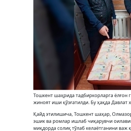
Тошкент шаҳрида тадбиркорларга ёлғон 
жиноят иши қўзғатилди. Бу ҳақда Давлат 
Қайд этилишича, Тошкент шаҳар, Олмазо
эшик ва ромлар ишлаб чиқарувчи оилавий
миқдорда солиқ тўлаб келаётганини важ 