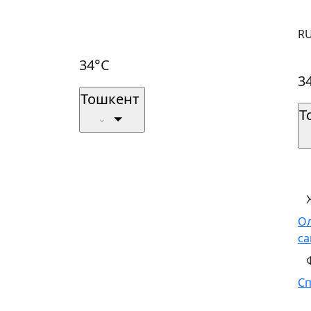
R
34°C
3
Тошкент
Т
О
са
С