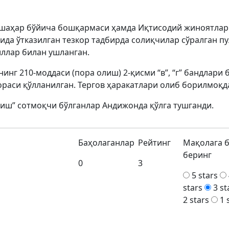
 шаҳар бўйича бошқармаси ҳамда Иқтисодий жиноятлар
а ўтказилган тезкор тадбирда солиқчилар сўралган пу
ллар билан ушланган.
инг 210-моддаси (пора олиш) 2-қисми “в”, “г” бандлари 
ораси қўлланилган. Тергов ҳаракатлари олиб борилмоқд
иш” сотмоқчи бўлганлар Андижонда қўлга тушганди.
Баҳолаганлар
Рейтинг
Мақолага 
беринг
0
3
5 stars
stars
3 st
2 stars
1 