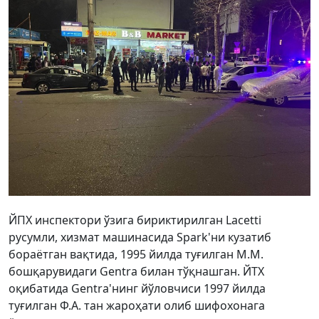
ЙПХ инспектори ўзига бириктирилган Lacetti
русумли, хизмат машинасида Spark'ни кузатиб
бораётган вақтида, 1995 йилда туғилган М.М.
бошқарувидаги Gentra билан тўқнашган. ЙТХ
оқибатида Gentra'нинг йўловчиси 1997 йилда
туғилган Ф.А. тан жароҳати олиб шифохонага