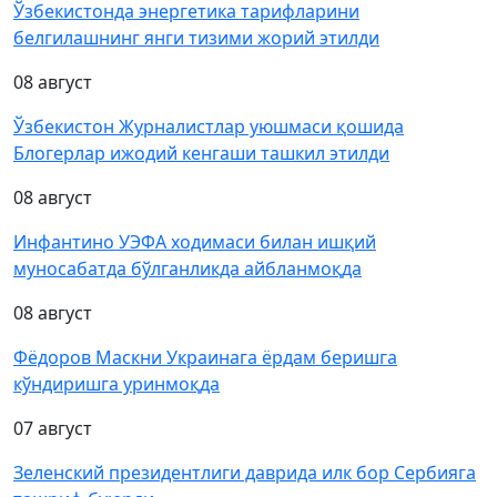
Ўзбекистонда энергетика тарифларини
белгилашнинг янги тизими жорий этилди
08 август
Ўзбекистон Журналистлар уюшмаси қошида
Блогерлар ижодий кенгаши ташкил этилди
08 август
Инфантино УЭФА ходимаси билан ишқий
муносабатда бўлганликда айбланмоқда
08 август
Фёдоров Маскни Украинага ёрдам беришга
кўндиришга уринмоқда
07 август
Зеленский президентлиги даврида илк бор Сербияга