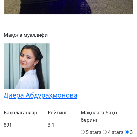
Мақола муаллифи
Диёра Абдураҳмoнова
Баҳолаганлар
Рейтинг
Мақолага баҳо
беринг
891
3.1
5 stars
4 stars
3