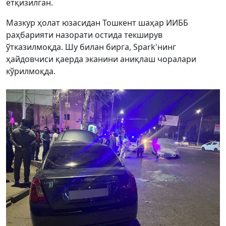
ётқизилган.
Мазкур ҳолат юзасидан Тошкент шаҳар ИИББ
раҳбарияти назорати остида текширув
ўтказилмоқда. Шу билан бирга, Spark'нинг
ҳайдовчиси қаерда эканини аниқлаш чоралари
кўрилмоқда.