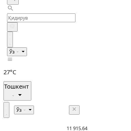
Ўз
27°C
Тошкент
Ўз
11 915.64