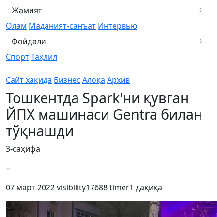
Жамият
Олам
Маданият-санъат
Интервью
Фойдали
Спорт
Таҳлил
Сайт хақида
Бизнес
Алоқа
Архив
Тошкентда Spark'ни қувган
ЙПХ машинаси Gentra билан
тўқнашди
3-саҳифа
−
07 март 2022
visibility
17688
timer
1 дақиқа