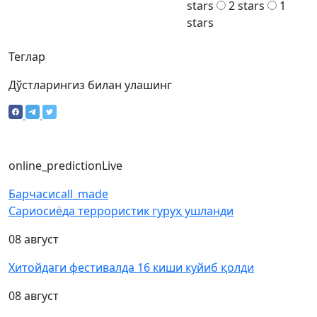
stars
2 stars
1
stars
Теглар
Дўстларингиз билан улашинг
online_prediction
Live
Барчаси
call_made
Сариосиёда террористик гуруҳ ушланди
08 август
Хитойдаги фестивалда 16 киши куйиб қолди
08 август