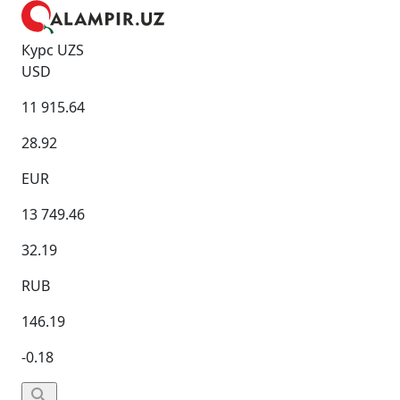
Курс UZS
USD
11 915.64
28.92
EUR
13 749.46
32.19
RUB
146.19
-0.18