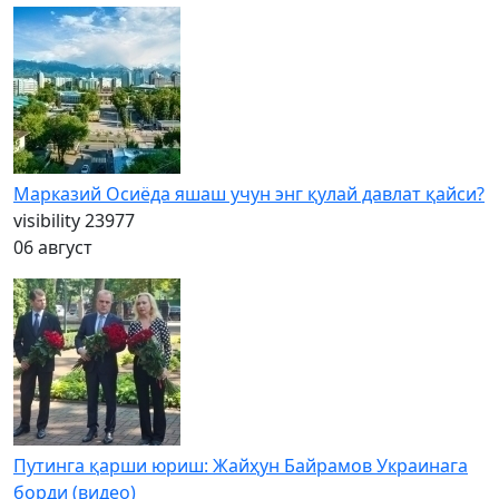
Марказий Осиёда яшаш учун энг қулай давлат қайси?
visibility
23977
06 август
Путинга қарши юриш: Жайҳун Байрамов Украинага
борди (видео)