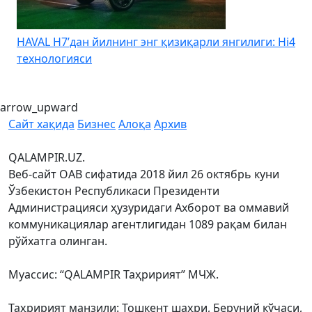
HAVAL H7’дан йилнинг энг қизиқарли янгилиги: Hi4
K
технологияси
arrow_upward
Сайт хақида
Бизнес
Алоқа
Архив
QALAMPIR.UZ.
Веб-сайт ОАВ сифатида 2018 йил 26 октябрь куни
Ўзбекистон Республикаси Президенти
Администрацияси ҳузуридаги Ахборот ва оммавий
коммуникациялар агентлигидан 1089 рақам билан
рўйхатга олинган.
Муассис: “QALAMPIR Таҳририят” МЧЖ.
Таҳририят манзили: Тошкент шаҳри, Беруний кўчаси,