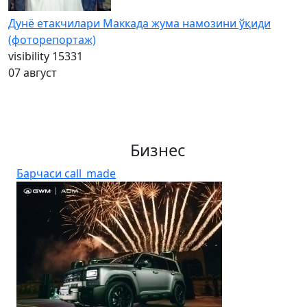
Дунё етакчилари Маккада жума намозини ўқиди
(фоторепортаж)
visibility
15331
07 август
Бизнес
Барчаси
call_made