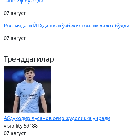
ташриф буюрди
07 август
Россиядаги ЙТҲда икки ўзбекистонлик ҳалок бўлди
07 август
Тренддагилар
Абдуқодир Ҳусанов оғир жудоликка учради
visibility
59188
07 август