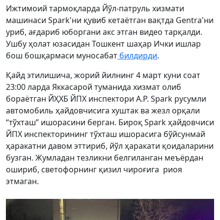
Ижтимоий тармоқларда Йўл-патруль хизмати
машинаси Spark'ни қувиб кетаётган вақтда Gentra'ни
уриб, ағдариб юборгани акс этган видео тарқалди.
Ушбу ҳолат юзасидан Тошкент шаҳар Ички ишлар
бош бошқармаси муносабат
билдирди
.
Қайд этилишича, жорий йилнинг 4 март куни соат
23:00 ларда Яккасарой туманида хизмат олиб
бораётган ЙҲХБ ЙПХ инспектори А.Р. Spark русумли
автомобиль ҳайдовчисига хуштак ва жезл орқали
“тўхташ” ишорасини берган. Бироқ Spark ҳайдовчиси
ЙПХ инспекторининг тўхташ ишорасига бўйсунмай
ҳаракатни давом эттириб, йўл ҳаракати қоидаларини
бузган. Жумладан тезликни белгиланган меъёрдан
ошириб, светофорнинг қизил чироғига риоя
этмаган.