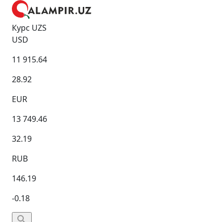
Курс UZS
USD
11 915.64
28.92
EUR
13 749.46
32.19
RUB
146.19
-0.18