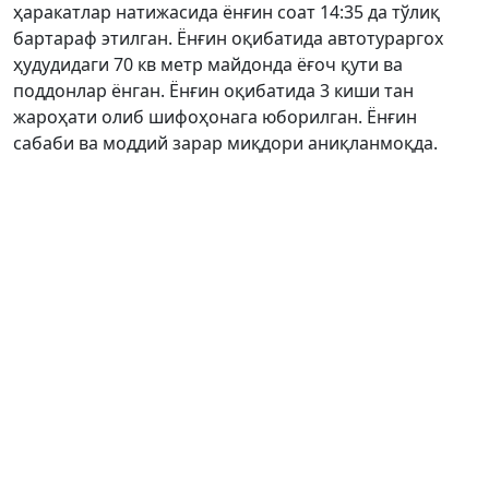
ҳаракатлар натижасида ёнғин соат 14:35 да тўлиқ
бартараф этилган. Ёнғин оқибатида автотураргох
ҳудудидаги 70 кв метр майдонда ёғоч қути ва
поддонлар ёнган. Ёнғин оқибатида 3 киши тан
жароҳати олиб шифоҳонага юборилган. Ёнғин
сабаби ва моддий зарар миқдори аниқланмоқда.