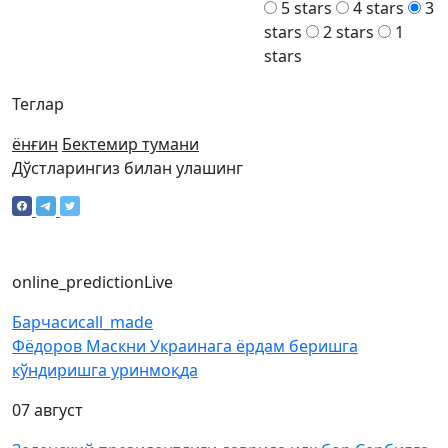
5 stars
4 stars
3
stars
2 stars
1
stars
Теглар
ёнғин
Бектемир тумани
Дўстларингиз билан улашинг
online_prediction
Live
Барчаси
call_made
Фёдоров Маскни Украинага ёрдам беришга
кўндиришга уринмоқда
07 август