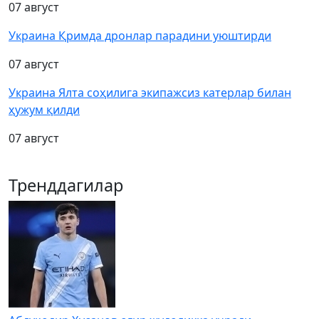
07 август
Украина Қримда дронлар парадини уюштирди
07 август
Украина Ялта соҳилига экипажсиз катерлар билан
ҳужум қилди
07 август
Тренддагилар