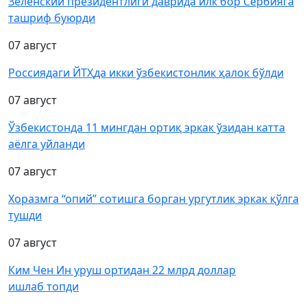
Зеленский президентлиги даврида илк бор Сербияга
ташриф буюрди
07 август
Россиядаги ЙТҲда икки ўзбекистонлик ҳалок бўлди
07 август
Ўзбекистонда 11 мингдан ортиқ эркак ўзидан катта
аёлга уйланди
07 август
Хоразмга “опий” сотишга борган ургутлик эркак қўлга
тушди
07 август
Ким Чен Ин уруш ортидан 22 млрд доллар
ишлаб топди