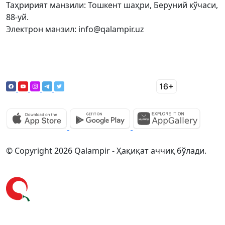
Таҳририят манзили: Тошкент шаҳри, Беруний кўчаси,
88-уй.
Электрон манзил: info@qalampir.uz
© Copyright 2026 Qalampir - Ҳақиқат аччиқ бўлади.