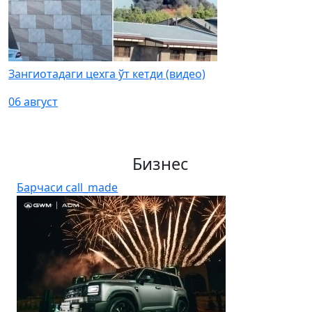
Зангиотадаги цехга ўт кетди (видео)
06 август
Бизнес
Барчаси
call_made