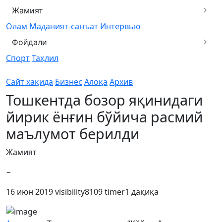
Жамият
Олам
Маданият-санъат
Интервью
Фойдали
Спорт
Таҳлил
Сайт хақида
Бизнес
Алоқа
Архив
Тошкентда бозор яқинидаги
йирик ёнғин бўйича расмий
маълумот берилди
Жамият
−
16 июн 2019
visibility
8109
timer
1 дақиқа