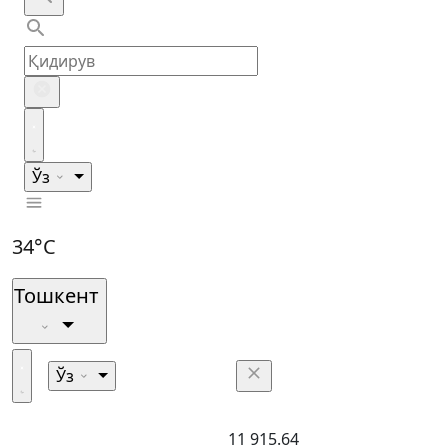
Ўз
34°C
Тошкент
Ўз
11 915.64