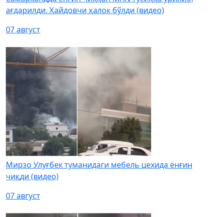
ағдарилди. Ҳайдовчи ҳалок бўлди (видео)
07 август
Мирзо Улуғбек туманидаги мебель цехида ёнғин
чиқди (видео)
07 август