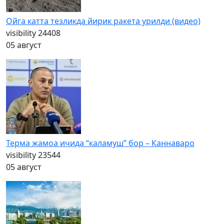
Ойга катта тезликда йирик ракета урилди (видео)
visibility
24408
05 август
Терма жамоа ичида “каламуш” бор – Каннаваро
visibility
23544
05 август