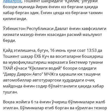
Аввалроқ
, Тошкент шаҳридаги “Қўйлиқ” улгуржи
бозори яқинида йирик ёнғин юз бергани ҳақида
хабар берган эдик. Ёнғин цехда юз бергани тахмин
қилинганди.
Ўзбекистон Республикаси Давлат ёнғин хавфсизлиги
хизмати мазкур ёнғин юзасидан расмий маълумот
берди.
Қайд этилишича, бугун, 16 июнь куни соат 13:53 да
Тошкент шаҳар ЁХБ Куч ва воситаларни бошқариш
ва мувофиқлаштириш марказига Бектемир тумани
ТХАЙ кўчаси “Кўкламги водий” бозори олдидаги
“Давру Даврон Авто” МЧЖга қарашли юк ташувчи
автомобиллар автотураргохи ҳудудидаги очиқ
майдонда ёнғин содир бўлаётганлиги ҳақида хабар
тушган.
Воқеа жойига 6 та ёнғин ўчириш бўлинмалари жалб
этилган. Бўлинмалар етиб борган ва кўрилган тезкор