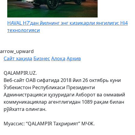
HAVAL H7’дан йилнинг энг қизиқарли янгилиги: Hi4
K
технологияси
arrow_upward
Сайт хақида
Бизнес
Алоқа
Архив
QALAMPIR.UZ.
Веб-сайт ОАВ сифатида 2018 йил 26 октябрь куни
Ўзбекистон Республикаси Президенти
Администрацияси ҳузуридаги Ахборот ва оммавий
коммуникациялар агентлигидан 1089 рақам билан
рўйхатга олинган.
Муассис: “QALAMPIR Таҳририят” МЧЖ.