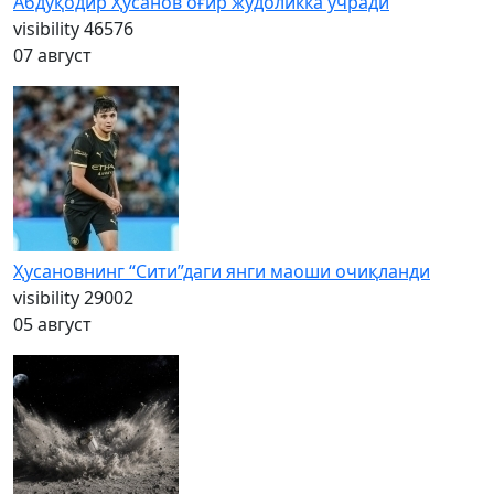
Абдуқодир Ҳусанов оғир жудоликка учради
visibility
46576
07 август
Ҳусановнинг “Сити”даги янги маоши очиқланди
visibility
29002
05 август