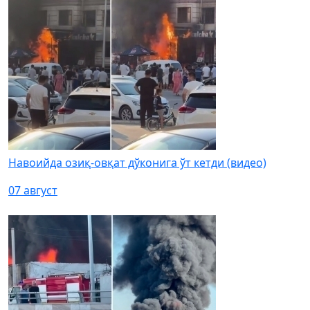
Навоийда озиқ-овқат дўконига ўт кетди (видео)
07 август