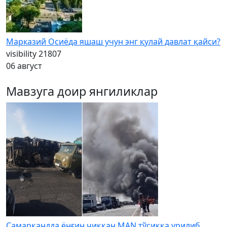
Марказий Осиёда яшаш учун энг қулай давлат қайси?
visibility
21807
06 август
Мавзуга доир янгиликлар
Самарқандда ёнғин чиққан MAN тўсиққа урилиб,