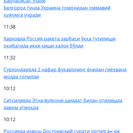
Барчаси
call_made
Белгород тунда Украина томонидан оммавий
ҳужумга учради
11:38
Харковда Россия ракета зарбаси ўққа тутилиши
оқибатида икки киши ҳалок бўлди
11:32
Сурхондарёда 2 нафар фуқаронинг ёнидан гиёҳванд
модда топилди
10:12
Ситсилияда Этна вулқони шиддат билан отилишда
давом этмоқда
10:12
Россияда извош Достоевский сурати ортилган юк