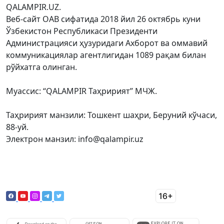
QALAMPIR.UZ.
Веб-сайт ОАВ сифатида 2018 йил 26 октябрь куни
Ўзбекистон Республикаси Президенти
Администрацияси ҳузуридаги Ахборот ва оммавий
коммуникациялар агентлигидан 1089 рақам билан
рўйхатга олинган.
Муассис: “QALAMPIR Таҳририят” МЧЖ.
Таҳририят манзили: Тошкент шаҳри, Беруний кўчаси,
88-уй.
Электрон манзил: info@qalampir.uz