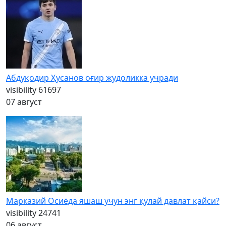
Абдуқодир Ҳусанов оғир жудоликка учради
visibility
61697
07 август
Марказий Осиёда яшаш учун энг қулай давлат қайси?
visibility
24741
06 август