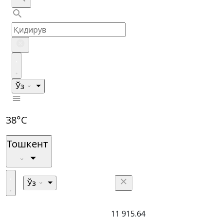
Ўз
38°C
Тошкент
Ўз
11 915.64