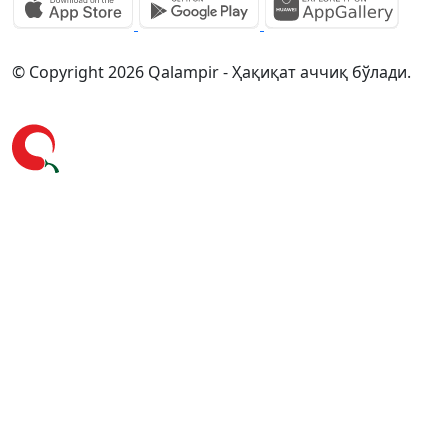
© Copyright 2026 Qalampir - Ҳақиқат аччиқ бўлади.