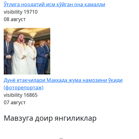
Ўғлига ноодатий исм қўйган она қамалди
visibility
19710
08 август
Дунё етакчилари Маккада жума намозини ўқиди
(фоторепортаж)
visibility
16865
07 август
Мавзуга доир янгиликлар