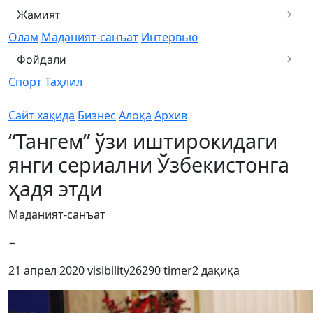
Жамият
Олам
Маданият-санъат
Интервью
Фойдали
Спорт
Таҳлил
Сайт хақида
Бизнес
Алоқа
Архив
“Тангем” ўзи иштирокидаги
янги сериални Ўзбекистонга
ҳадя этди
Маданият-санъат
−
21 апрел 2020
visibility
26290
timer
2 дақиқа