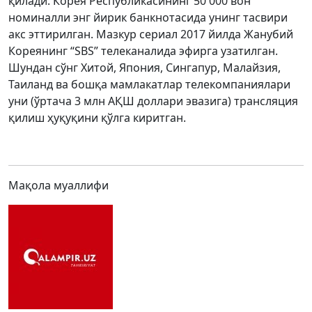
қилади. Корея Республикасининг 50 000 вон
номиналли энг йирик банкнотасида унинг тасвири
акс эттирилган. Мазкур сериал 2017 йилда Жанубий
Кореянинг “SBS” телеканалида эфирга узатилган.
Шундан сўнг Хитой, Япония, Сингапур, Малайзия,
Таиланд ва бошқа мамлакатлар телекомпаниялари
уни (ўртача 3 млн АҚШ доллари эвазига) трансляция
қилиш ҳуқуқини қўлга киритган.
Мақола муаллифи