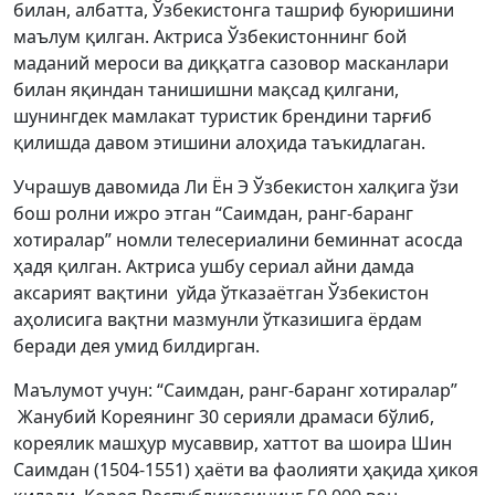
билан, албатта, Ўзбекистонга ташриф буюришини
маълум қилган. Актриса Ўзбекистоннинг бой
маданий мероси ва диққатга сазовор масканлари
билан яқиндан танишишни мақсад қилгани,
шунингдек мамлакат туристик брендини тарғиб
қилишда давом этишини алоҳида таъкидлаган.
Учрашув давомида Ли Ён Э Ўзбекистон халқига ўзи
бош ролни ижро этган “Саимдан, ранг-баранг
хотиралар” номли телесериалини беминнат асосда
ҳадя қилган. Актриса ушбу сериал айни дамда
аксарият вақтини уйда ўтказаётган Ўзбекистон
аҳолисига вақтни мазмунли ўтказишига ёрдам
беради дея умид билдирган.
Маълумот учун: “Саимдан, ранг-баранг хотиралар”
Жанубий Кореянинг 30 серияли драмаси бўлиб,
кореялик машҳур мусаввир, хаттот ва шоира Шин
Саимдан (1504-1551) ҳаёти ва фаолияти ҳақида ҳикоя