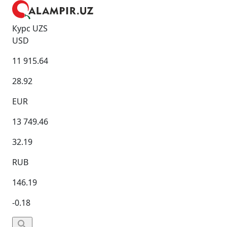
Курс UZS
USD
11 915.64
28.92
EUR
13 749.46
32.19
RUB
146.19
-0.18