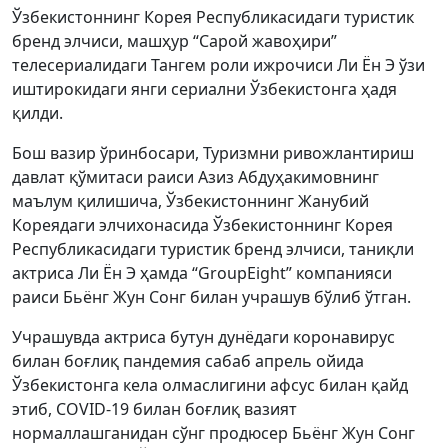
Ўзбекистоннинг Корея Республикасидаги туристик
бренд элчиси, машҳур “Сарой жавоҳири”
телесериалидаги Тангем роли ижрочиси Ли Ён Э ўзи
иштирокидаги янги сериални Ўзбекистонга ҳадя
қилди.
Бош вазир ўринбосари, Туризмни ривожлантириш
давлат қўмитаси раиси Азиз Абдуҳакимовнинг
маълум қилишича, Ўзбекистоннинг Жанубий
Кореядаги элчихонасида Ўзбекистоннинг Корея
Республикасидаги туристик бренд элчиси, таниқли
актриса Ли Ён Э ҳамда “GroupEight” компанияси
раиси Бьёнг Жун Сонг билан учрашув бўлиб ўтган.
Учрашувда актриса бутун дунёдаги коронавирус
билан боғлиқ пандемия сабаб апрель ойида
Ўзбекистонга кела олмаслигини афсус билан қайд
этиб, COVID-19 билан боғлиқ вазият
нормаллашганидан сўнг продюсер Бьёнг Жун Сонг