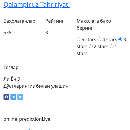
Qalampir.uz Tahririyati
Баҳолаганлар
Рейтинг
Мақолага баҳо
беринг
535
3
5 stars
4 stars
3
stars
2 stars
1
stars
Теглар
Ли Ён Э
Дўстларингиз билан улашинг
online_prediction
Live