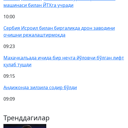
машинаси билан ЙТҲга учради
10:00
Сербия Исроил билан биргаликда дрон заводини
очишни режалаштирмоқда
09:23
Махачқалъада ичида бир нечта йўловчи бўлган лифт
қулаб тушди
09:15
Андижонда зилзила содир бўлди
09:09
Тренддагилар