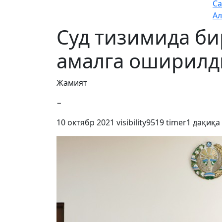
Са
Ал
Суд тизимида би
амалга оширилд
Жамият
−
10 октябр 2021
visibility
9519
timer
1 дақиқа