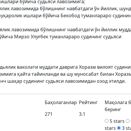
 ишлари бўйича судьяси лавозимига;
ялик лавозимида бўлишнинг навбатдаги ўн йиллик, шун
фуқаролик ишлари бўйича Бекобод туманлараро судини
ялик лавозимида бўлишнинг навбатдаги ўн йиллик мудд
йича Мирзо Улуғбек туманлараро судининг судьяси
дьялик ваколати муддати даврига Хоразм вилоят судини
зимига қайта тайинланди ва шу муносабат билан Хораз
нч шаҳар судининг судьяси лавозимидан озод этилди.
Баҳолаганлар
Рейтинг
Мақолага 
беринг
271
3.1
5 stars
stars
3 st