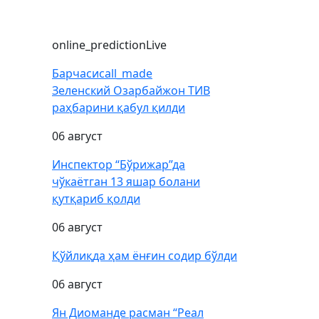
online_prediction
Live
Барчаси
call_made
Зеленский Озарбайжон ТИВ
раҳбарини қабул қилди
06 август
Инспектор “Бўрижар”да
чўкаётган 13 яшар болани
қутқариб қолди
06 август
Қўйлиқда ҳам ёнғин содир бўлди
06 август
Ян Диоманде расман “Реал