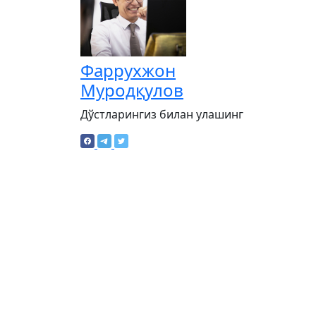
Фаррухжон
Муродқулов
Дўстларингиз билан улашинг