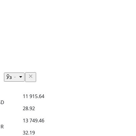
Ўз
11 915.64
SD
28.92
13 749.46
UR
32.19