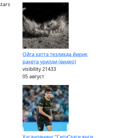
stars
Ойга катта тезликда йирик
ракета урилди (видео)
visibility
21433
05 август
Ҳусановнинг “Сити”даги янги