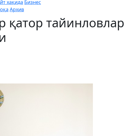
йт хақида
Бизнес
оқа
Архив
р қатор тайинловлар
и