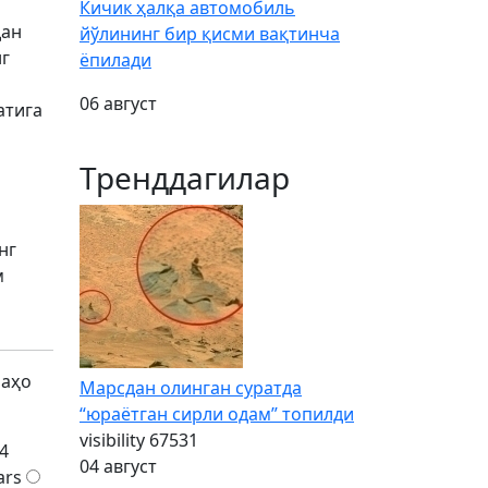
Кичик ҳалқа автомобиль
дан
йўлининг бир қисми вақтинча
нг
ёпилади
06 август
атига
Тренддагилар
нг
м
баҳо
Марсдан олинган суратда
“юраётган сирли одам” топилди
visibility
67531
4
04 август
ars