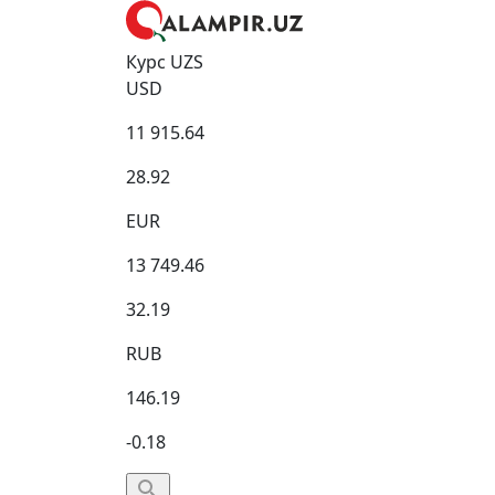
Курс UZS
USD
11 915.64
28.92
EUR
13 749.46
32.19
RUB
146.19
-0.18