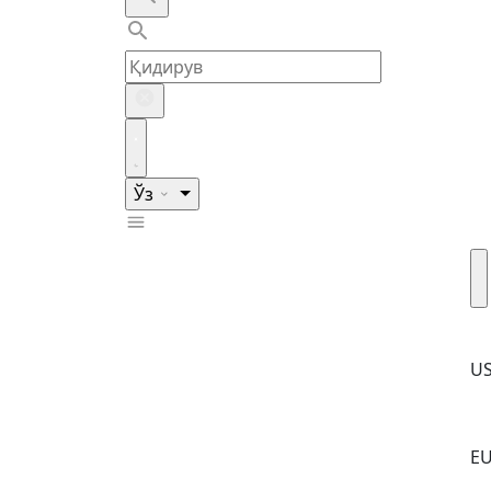
Ўз
U
E