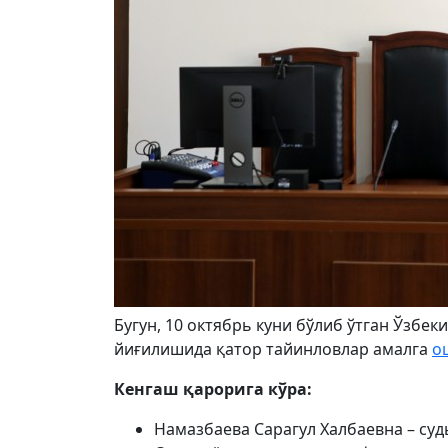
Бугун, 10 октябрь куни бўлиб ўтган Ўзбе
йиғилишида қатор тайинловлар амалга
о
Кенгаш қарорига кўра:
Намазбаева Сарагул Халбаевна – су