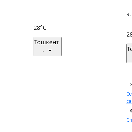
R
28°C
2
Тошкент
Т
О
са
С