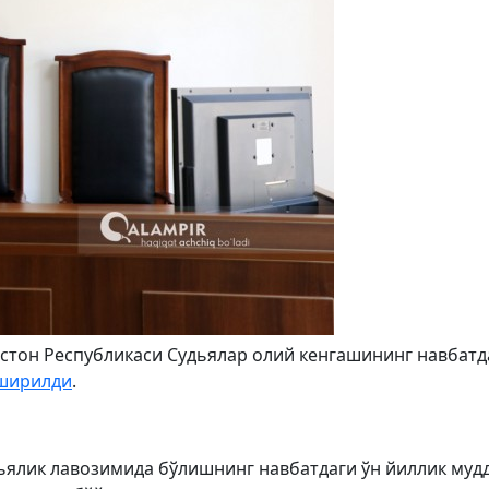
кистон Республикаси Судьялар олий кенгашининг навбатд
ширилди
.
дьялик лавозимида бўлишнинг навбатдаги ўн йиллик муд