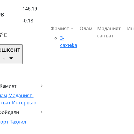
146.19
UB
-0.18
Жамият
Олам
Маданият-
Ин
8°C
санъат
3-
саҳифа
ошкент
Жамият
лам
Маданият-
нъат
Интервью
Фойдали
порт
Таҳлил