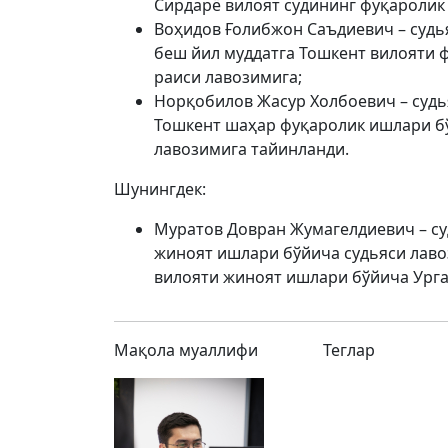
Сирдарё вилоят судининг фуқаролик
Воҳидов Ғолибжон Саъдиевич – судь
беш йил муддатга Тошкент вилояти 
раиси лавозимига;
Норқобилов Жасур Холбоевич – судь
Тошкент шаҳар фуқаролик ишлари бў
лавозимига тайинланди.
Шунингдек:
Муратов Довран Жумагелдиевич – су
жиноят ишлари бўйича судьяси лаво
вилояти жиноят ишлари бўйича Урга
Мақола муаллифи
Теглар