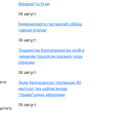
Мадрид”га ўтди
06 август
Киевликларга сув ғамлаб қўйиш
тавсия этилди
06 август
Тошкентда белгиланмаган жойга
чиқинди ташлаган эркакка чора
кўрилди
06 август
аги
Энди белгиланган тезликдан 80
км/соат тез ҳайдаганлар
“права”сидан айрилади
06 август
датига