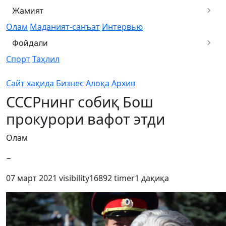
Жамият
Олам
Маданият-санъат
Интервью
Фойдали
Спорт
Таҳлил
Сайт хақида
Бизнес
Алоқа
Архив
СССРнинг собиқ Бош
прокурори вафот этди
Олам
−
07 март 2021
visibility
16892
timer
1 дақиқа