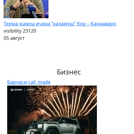
Терма жамоа ичида “каламуш” бор – Каннаваро
visibility
23120
05 август
Бизнес
Барчаси
call_made