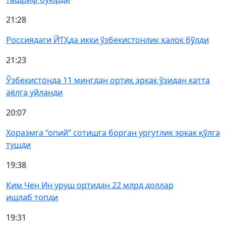
21:28
Россиядаги ЙТҲда икки ўзбекистонлик ҳалок бўлди
21:23
Ўзбекистонда 11 мингдан ортиқ эркак ўзидан катта
аёлга уйланди
20:07
Хоразмга “опий” сотишга борган ургутлик эркак қўлга
тушди
19:38
Ким Чен Ин уруш ортидан 22 млрд доллар
ишлаб топди
19:31