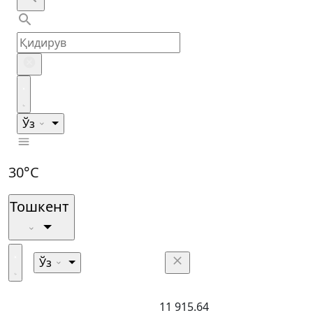
Ўз
30°C
Тошкент
Ўз
11 915.64