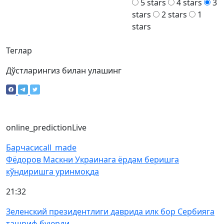
5 stars
4 stars
3
stars
2 stars
1
stars
Теглар
Дўстларингиз билан улашинг
online_prediction
Live
Барчаси
call_made
Фёдоров Маскни Украинага ёрдам беришга
кўндиришга уринмоқда
21:32
Зеленский президентлиги даврида илк бор Сербияга
ташриф буюрди