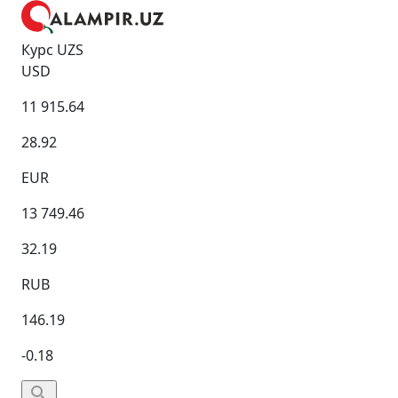
Курс UZS
USD
11 915.64
28.92
EUR
13 749.46
32.19
RUB
146.19
-0.18