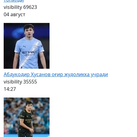
visibility
69623
04 август
Абдуқодир Ҳусанов оғир жудоликка учради
visibility
35555
14:27