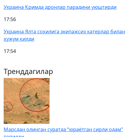
Украина Қримда дронлар парадини уюштирди
17:56
Украина Ялта соҳилига экипажсиз катерлар билан
ҳужум қилди
17:54
Тренддагилар
Марсдан олинган суратда “юраётган сирли одам”
топилди