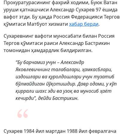
Прокуратурасининг фахрий ходими, Буюк Ватан
уруши қатнашчиси Александр Сухарев 97 ёшида
вафот этди. Бу ҳақда Россия Федерацияси Тергов
қўмитаси Матбуот хизмати
хабар берди
.
Сухаревнинг вафоти муносабати билан Россия
Тергов қўмитаси раиси Александр Бастрикин
томонидан ҳамдардлик билдирилган.
“Бу барчамиз учун – Александр
Яковлевичнинг талабалари, ҳамкасблари,
издошлари ва қуролдошлари учун тузатиб
бўлмайдиган йўқотишдир. Давр одами, у кўп
қиррали шахс эди ва узоқ ва муносиб ҳаёт
кечирди”, дейди Бастрикин.
Сухарев 1984 йил мартдан 1988 йил февралгача