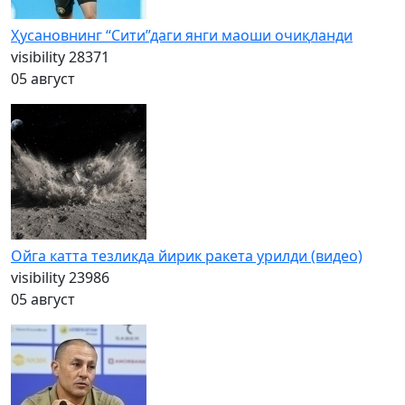
Ҳусановнинг “Сити”даги янги маоши очиқланди
visibility
28371
05 август
Ойга катта тезликда йирик ракета урилди (видео)
visibility
23986
05 август