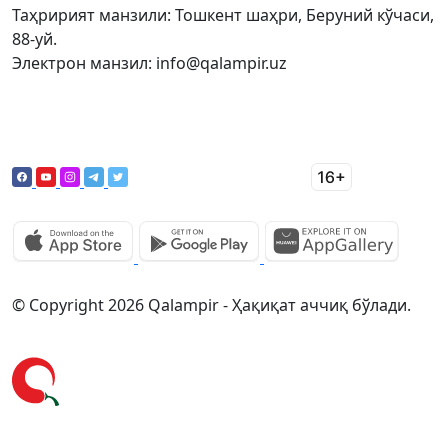
Таҳририят манзили: Тошкент шаҳри, Беруний кўчаси,
88-уй.
Электрон манзил: info@qalampir.uz
© Copyright 2026 Qalampir - Ҳақиқат аччиқ бўлади.