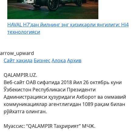
HAVAL H7’дан йилнинг энг қизиқарли янгилиги: Hi4
K
технологияси
arrow_upward
Сайт хақида
Бизнес
Алоқа
Архив
QALAMPIR.UZ.
Веб-сайт ОАВ сифатида 2018 йил 26 октябрь куни
Ўзбекистон Республикаси Президенти
Администрацияси ҳузуридаги Ахборот ва оммавий
коммуникациялар агентлигидан 1089 рақам билан
рўйхатга олинган.
Муассис: “QALAMPIR Таҳририят” МЧЖ.