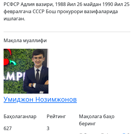
РСФСР Адлия вазири, 1988 йил 26 майдан 1990 йил 25
февралгача СССР Бош прокурори вазифаларида
ишлаган.
Мақола муаллифи
Умиджон Нозимжонов
Баҳолаганлар
Рейтинг
Мақолага баҳо
беринг
627
3