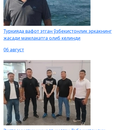
Туркияда вафот этган ўзбекистонлик эркакнинг
жасади мамлакатга олиб келинди
06 август