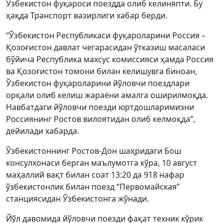
Ўзбекистон фуқароси поездда олиб келиняпти. Бу
ҳақда Транспорт вазирлиги хабар берди.
“Ўзбекистон Республикаси фуқароларини Россия –
Қозоғистон давлат чегарасидан ўтказиш масаласи
бўйича Республика махсус комиссияси ҳамда Россия
ва Қозоғистон томони билан келишувга биноан,
Ўзбекистон фуқароларини йўловчи поездлари
орқали олиб келиш жараёни амалга оширилмоқда.
Навбатдаги йўловчи поезди юртдошларимизни
Россиянинг Ростов вилоятидан олиб келмоқда”,
дейилади хабарда.
Ўзбекистоннинг Ростов-Дон шаҳридаги Бош
консулхонаси берган маълумотга кўра, 10 август
маҳаллий вақт билан соат 13:20 да 918 нафар
ўзбекистонлик билан поезд “Первомайская”
станциясидан Ўзбекистонга жўнади.
Йўл давомида йўловчи поезди фақат техник кўрик