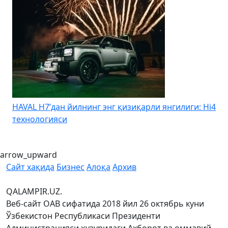
HAVAL H7’дан йилнинг энг қизиқарли янгилиги: Hi4
K
технологияси
arrow_upward
Сайт хақида
Бизнес
Алоқа
Архив
QALAMPIR.UZ.
Веб-сайт ОАВ сифатида 2018 йил 26 октябрь куни
Ўзбекистон Республикаси Президенти