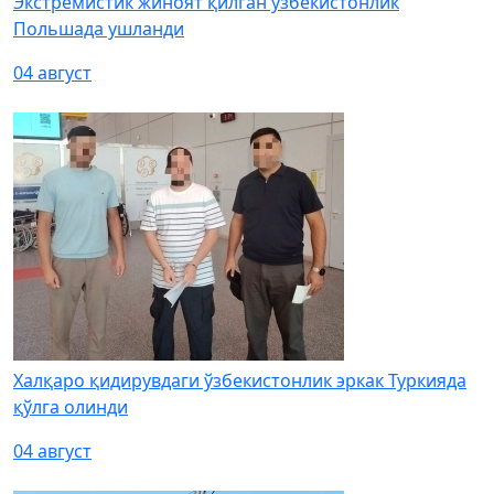
Экстремистик жиноят қилган ўзбекистонлик
Польшада ушланди
04 август
Халқаро қидирувдаги ўзбекистонлик эркак Туркияда
қўлга олинди
04 август