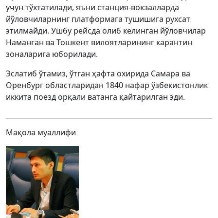
учун тўхтатилади, яъни станция-вокзалларда
йўловчиларнинг платформага тушишига рухсат
этилмайди. Ушбу рейсда олиб келинган йўловчилар
Наманган ва Тошкент вилоятларининг карантин
зоналарига юборилади.
Эслатиб ўтамиз, ўтган ҳафта охирида Самара ва
Оренбург областларидан 1840 нафар ўзбекистонлик
иккита поезд орқали ватанга қайтарилган эди.
Мақола муаллифи