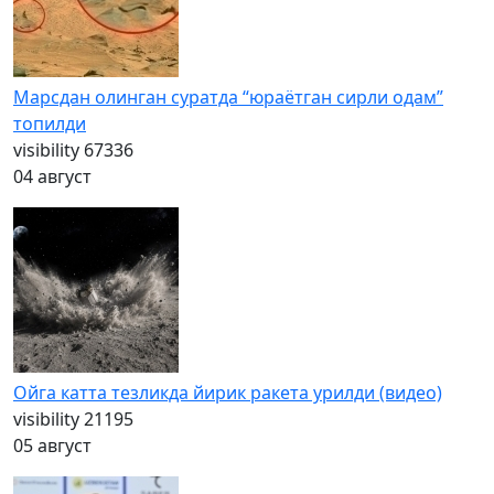
Марсдан олинган суратда “юраётган сирли одам”
топилди
visibility
67336
04 август
Ойга катта тезликда йирик ракета урилди (видео)
visibility
21195
05 август