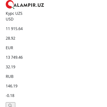
Курс UZS
USD
11 915.64
28.92
EUR
13 749.46
32.19
RUB
146.19
-0.18