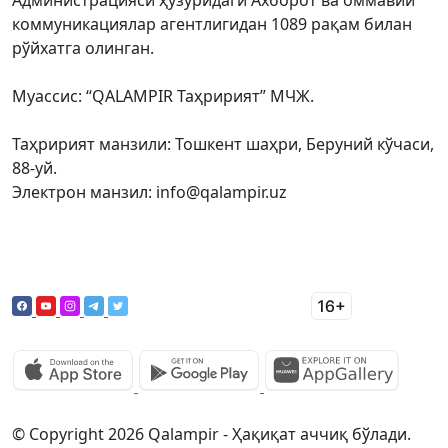
Администрацияси ҳузуридаги Ахборот ва оммавий
коммуникациялар агентлигидан 1089 рақам билан
рўйхатга олинган.
Муассис: “QALAMPIR Таҳририят” МЧЖ.
Таҳририят манзили: Тошкент шаҳри, Беруний кўчаси,
88-уй.
Электрон манзил: info@qalampir.uz
© Copyright 2026 Qalampir - Ҳақиқат аччиқ бўлади.