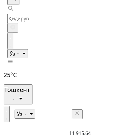
Ўз
25°C
Тошкент
Ўз
11 915.64