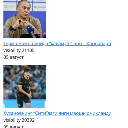
Терма жамоа ичида “каламуш” бор – Каннаваро
visibility
21105
05 август
Ҳусановнинг “Сити”даги янги маоши очиқланди
visibility
20392
05 август