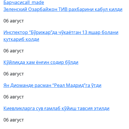
Барчаси
call_made
Зеленский Озарбайжон ТИВ раҳбарини қабул қилди
06 август
Инспектор “Бўрижар”да чўкаётган 13 яшар болани
қутқариб қолди
06 август
Қўйлиқда ҳам ёнғин содир бўлди
06 август
Ян Диоманде расман “Реал Мадрид”га ўтди
06 август
Киевликларга сув ғамлаб қўйиш тавсия этилди
06 август