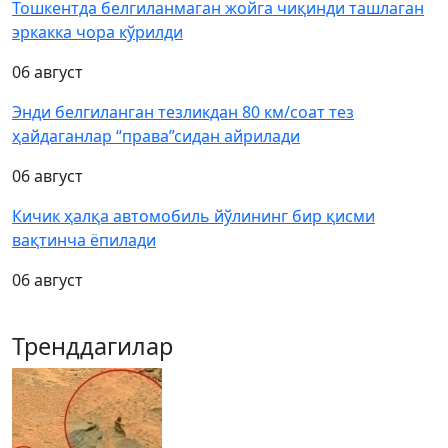
Тошкентда белгиланмаган жойга чиқинди ташлаган
эркакка чора кўрилди
06 август
Энди белгиланган тезликдан 80 км/соат тез
ҳайдаганлар “права”сидан айрилади
06 август
Кичик ҳалқа автомобиль йўлининг бир қисми
вақтинча ёпилади
06 август
Тренддагилар