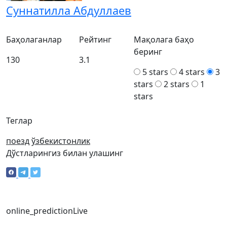
Суннатилла Абдуллаев
Баҳолаганлар
Рейтинг
Мақолага баҳо
беринг
130
3.1
5 stars
4 stars
3
stars
2 stars
1
stars
Теглар
поезд
ўзбекистонлик
Дўстларингиз билан улашинг
online_prediction
Live