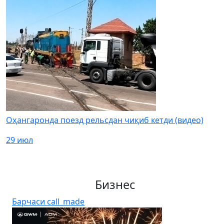
Оҳангаронда поезд рельсдан чиқиб кетди (видео)
29 июл
Бизнес
Барчаси
call_made