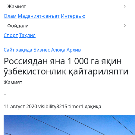
Жамият
Олам
Маданият-санъат
Интервью
Фойдали
Спорт
Таҳлил
Сайт хақида
Бизнес
Алоқа
Архив
Россиядан яна 1 000 га яқин
ўзбекистонлик қайтариляпти
Жамият
−
11 август 2020
visibility
8215
timer
1 дақиқа