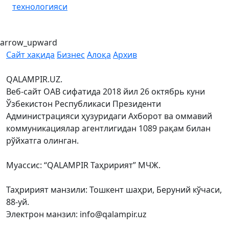
технологияси
arrow_upward
Сайт хақида
Бизнес
Алоқа
Архив
QALAMPIR.UZ.
Веб-сайт ОАВ сифатида 2018 йил 26 октябрь куни
Ўзбекистон Республикаси Президенти
Администрацияси ҳузуридаги Ахборот ва оммавий
коммуникациялар агентлигидан 1089 рақам билан
рўйхатга олинган.
Муассис: “QALAMPIR Таҳририят” МЧЖ.
Таҳририят манзили: Тошкент шаҳри, Беруний кўчаси,
88-уй.
Электрон манзил: info@qalampir.uz