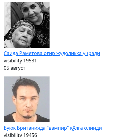
Саида Раметова оғир жудоликка учради
visibility
19531
05 август
Буюк Британияда “вампир” қўлга олинди
visibility
19456