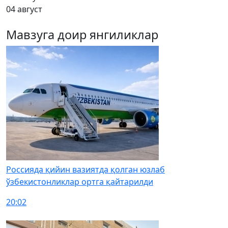
04 август
Мавзуга доир янгиликлар
Россияда қийин вазиятда қолган юзлаб
ўзбекистонликлар ортга қайтарилди
20:02