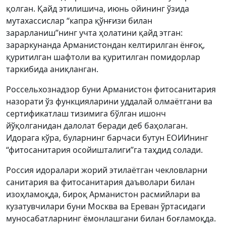
қолган. Қайд этилишича, июнь ойининг ўзида
мутахассислар “капра қўнғизи билан
зарарланиш”нинг учта ҳолатини қайд этган:
зараркунанда Арманистондан келтирилган ёнғоқ,
қуритилган шафтоли ва қуритилган помидорлар
таркибида аниқланган.
Россельхознадзор буни Арманистон фитосанитария
назорати ўз функцияларини уддалай олмаётгани ва
сертификатлаш тизимига бўлган ишонч
йўқолганидан далолат беради деб баҳолаган.
Идорага кўра, буларнинг барчаси бутун ЕОИИнинг
“фитосанитария осойишталиги”га таҳдид солади.
Россия идоралари жорий этилаётган чекловларни
санитария ва фитосанитария даъволари билан
изоҳламоқда, бироқ Арманистон расмийлари ва
кузатувчилари буни Москва ва Ереван ўртасидаги
муносабатларнинг ёмонлашгани билан боғламоқда.