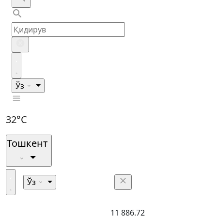
Ўз
32°C
Тошкент
Ўз
11 886.72