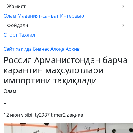
Жамият
Олам
Маданият-санъат
Интервью
Фойдали
Спорт
Таҳлил
Сайт хақида
Бизнес
Алоқа
Архив
Россия Арманистондан барча
карантин маҳсулотлари
импортини тақиқлади
Олам
−
12 июн
visibility
2987
timer
2 дақиқа