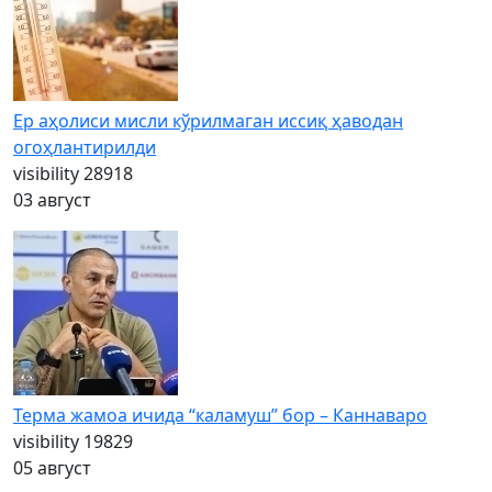
Ер аҳолиси мисли кўрилмаган иссиқ ҳаводан
огоҳлантирилди
visibility
28918
03 август
Терма жамоа ичида “каламуш” бор – Каннаваро
visibility
19829
05 август