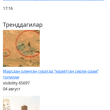
17:16
Тренддагилар
Марсдан олинган суратда “юраётган сирли одам”
топилди
visibility
65697
04 август