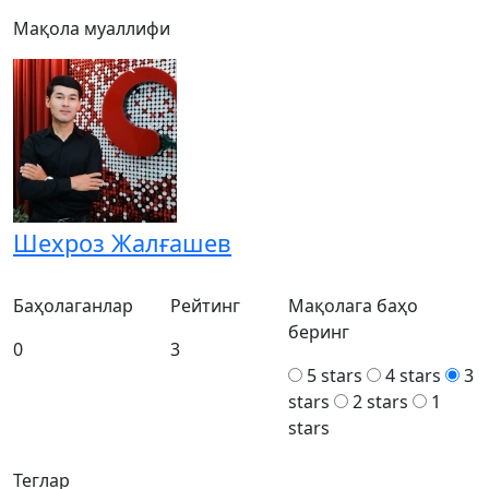
Мақола муаллифи
Шехроз Жалғашев
Баҳолаганлар
Рейтинг
Мақолага баҳо
беринг
0
3
5 stars
4 stars
3
stars
2 stars
1
stars
Теглар