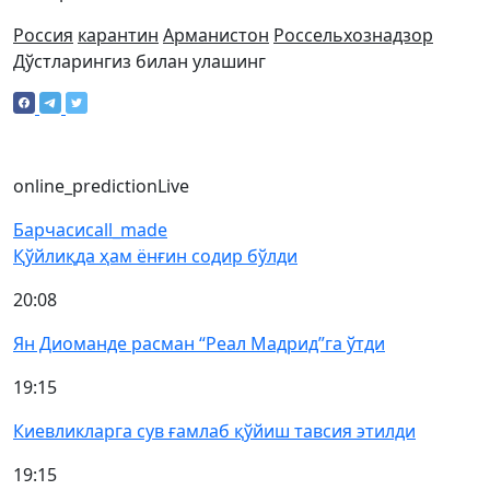
Россия
карантин
Арманистон
Россельхознадзор
Дўстларингиз билан улашинг
online_prediction
Live
Барчаси
call_made
Қўйлиқда ҳам ёнғин содир бўлди
20:08
Ян Диоманде расман “Реал Мадрид”га ўтди
19:15
Киевликларга сув ғамлаб қўйиш тавсия этилди
19:15