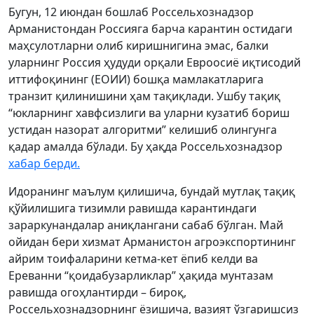
Бугун, 12 июндан бошлаб Россельхознадзор
Арманистондан Россияга барча карантин остидаги
маҳсулотларни олиб киришнигина эмас, балки
уларнинг Россия ҳудуди орқали Евроосиё иқтисодий
иттифоқининг (ЕОИИ) бошқа мамлакатларига
транзит қилинишини ҳам тақиқлади. Ушбу тақиқ
“юкларнинг хавфсизлиги ва уларни кузатиб бориш
устидан назорат алгоритми” келишиб олингунга
қадар амалда бўлади. Бу ҳақда Россельхознадзор
хабар берди.
Идоранинг маълум қилишича, бундай мутлақ тақиқ
қўйилишига тизимли равишда карантиндаги
зараркунандалар аниқлангани сабаб бўлган. Май
ойидан бери хизмат Арманистон агроэкспортининг
айрим тоифаларини кетма-кет ёпиб келди ва
Ереванни “қоидабузарликлар” ҳақида мунтазам
равишда огоҳлантирди – бироқ,
Россельхознадзорнинг ёзишича, вазият ўзгаришсиз