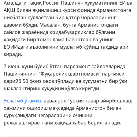
Амалдаги тақиқ Россия Пашинян ҳукуматининг ЕИ ва
АҚШ билан яқинлашиш курси фонида Арманистонга
нисбатан қўллаётган бир қатор чораларининг
давоми бўлди. Масалан, бунга Арманистондаги
сайлов жараёнида қоидабузарликлар бўлгани
ҳақидаги бир томонлама баёнотлар ва унинг
ЕОИИдаги аъзолигини музлатиб қўйиш таҳдидлари
киради.
7 июнь куни бўлиб ўтган парламент сайловларида
Пашиняннинг “Фуқаролик шартномаси” партияси
қарийб 50 фоиз овоз тўплади ва ҳукуматни бир ўзи
шакллантириш ҳуқуқини қўлга киритди.
Эслатиб ўтамиз,
аввалроқ Туркия товар айирбошлаш
ҳажмини ошириш мақсадида Арманистон билан
қуруқликдаги чегараларини очишни
режалаштираётгани ҳақида хабар берилган эди.