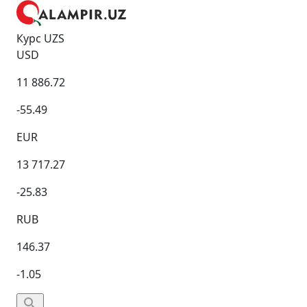
Курс UZS
USD
11 886.72
-55.49
EUR
13 717.27
-25.83
RUB
146.37
-1.05