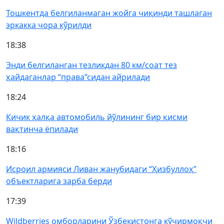
Тошкентда белгиланмаган жойга чиқинди ташлаган
эркакка чора кўрилди
18:38
Энди белгиланган тезликдан 80 км/соат тез
ҳайдаганлар “права”сидан айрилади
18:24
Кичик ҳалқа автомобиль йўлининг бир қисми
вақтинча ёпилади
18:16
Исроил армияси Ливан жанубидаги “Ҳизбуллоҳ”
объектларига зарба берди
17:39
Wildberries омборларини Ўзбекистонга кўчирмоқчи