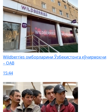
Wildberries омборларини Ўзбекистонга кўчирмоқчи
– ОАВ
15:44