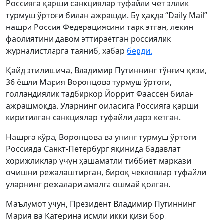
Россияга қарши санкциялар туфайли чет эллик
турмуш ўртоғи билан ажрашди. Бу ҳақда “Daily Mail”
нашри Россия Федерациясини тарк этган, лекин
фаолиятини давом эттираётган россиялик
журналистларга таяниб, хабар
берди.
Қайд этилишича, Владимир Путиннинг тўнғич қизи,
36 ёшли Мария Воронцова турмуш ўртоғи,
голландиялик тадбиркор Йоррит Фаассен билан
ажрашмоқда. Уларнинг оиласига Россияга қарши
киритилган санкциялар туфайли дарз кетган.
Нашрга кўра, Воронцова ва унинг турмуш ўртоғи
Россияда Санкт-Петербург яқинида бадавлат
хорижликлар учун ҳашаматли тиббиёт маркази
очишни режалаштирган, бироқ чекловлар туфайли
уларнинг режалари амалга ошмай қолган.
Маълумот учун, Президент Владимир Путиннинг
Мария ва Катерина исмли икки қизи бор.