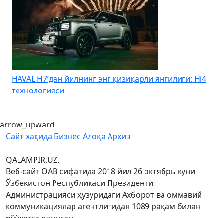
HAVAL H7’дан йилнинг энг қизиқарли янгилиги: Hi4
K
технологияси
arrow_upward
Сайт хақида
Бизнес
Алоқа
Архив
QALAMPIR.UZ.
Веб-сайт ОАВ сифатида 2018 йил 26 октябрь куни
Ўзбекистон Республикаси Президенти
Администрацияси ҳузуридаги Ахборот ва оммавий
коммуникациялар агентлигидан 1089 рақам билан