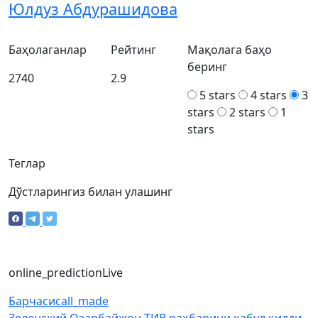
Юлдуз Абдурашидова
Баҳолаганлар
Рейтинг
Мақолага баҳо
беринг
2740
2.9
5 stars
4 stars
3
stars
2 stars
1
stars
Теглар
Дўстларингиз билан улашинг
online_prediction
Live
Барчаси
call_made