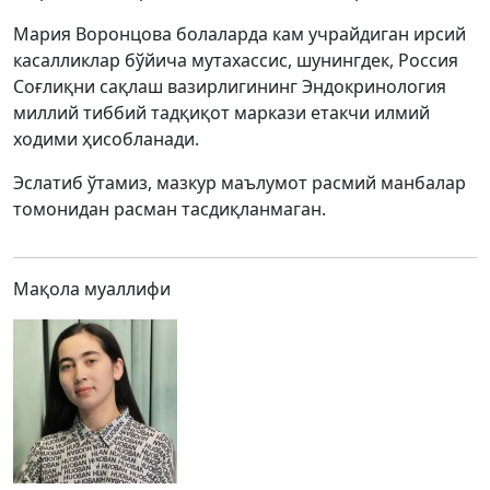
Мария Воронцова болаларда кам учрайдиган ирсий
касалликлар бўйича мутахассис, шунингдек, Россия
Соғлиқни сақлаш вазирлигининг Эндокринология
миллий тиббий тадқиқот маркази етакчи илмий
ходими ҳисобланади.
Эслатиб ўтамиз, мазкур маълумот расмий манбалар
томонидан расман тасдиқланмаган.
Мақола муаллифи