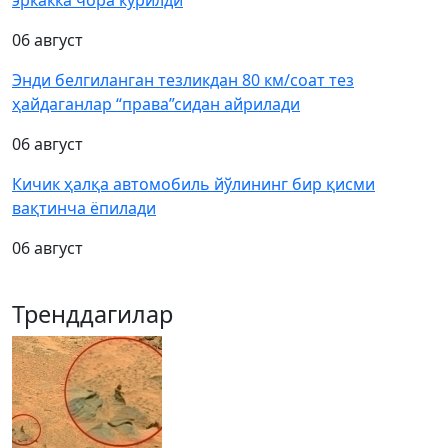
эркакка чора кўрилди
06 август
Энди белгиланган тезликдан 80 км/соат тез
ҳайдаганлар “права”сидан айрилади
06 август
Кичик ҳалқа автомобиль йўлининг бир қисми
вақтинча ёпилади
06 август
Тренддагилар