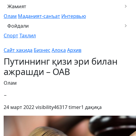
Жамият
Олам
Маданият-санъат
Интервью
Фойдали
Спорт
Таҳлил
Сайт хақида
Бизнес
Алоқа
Архив
Путиннинг қизи эри билан
ажрашди – ОАВ
Олам
−
24 март 2022
visibility
46317
timer
1 дақиқа