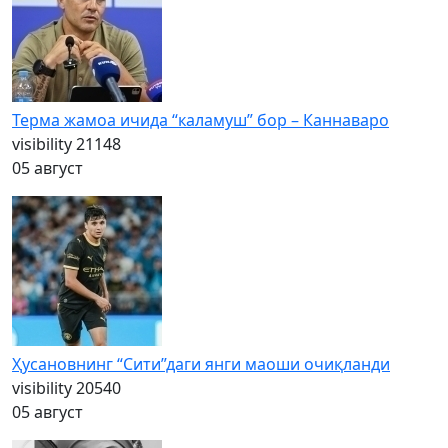
Терма жамоа ичида “каламуш” бор – Каннаваро
visibility
21148
05 август
Ҳусановнинг “Сити”даги янги маоши очиқланди
visibility
20540
05 август