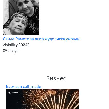
Саида Раметова оғир жудоликка учради
visibility
20242
05 август
Бизнес
Барчаси
call_made