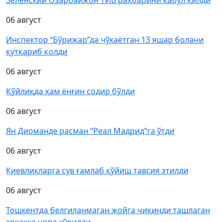
Зеленский Озарбайжон ТИВ раҳбарини қабул қилди
06 август
Инспектор “Бўрижар”да чўкаётган 13 яшар болани
қутқариб қолди
06 август
Қўйлиқда ҳам ёнғин содир бўлди
06 август
Ян Диоманде расман “Реал Мадрид”га ўтди
06 август
Киевликларга сув ғамлаб қўйиш тавсия этилди
06 август
Тошкентда белгиланмаган жойга чиқинди ташлаган