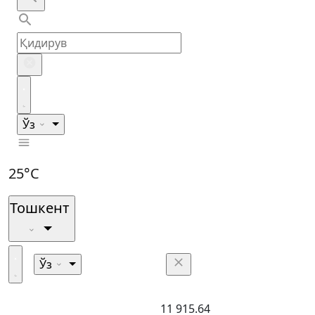
Ўз
25°C
Тошкент
Ўз
11 915.64