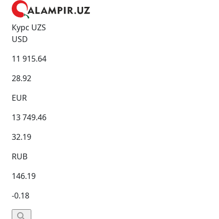
Курс UZS
USD
11 915.64
28.92
EUR
13 749.46
32.19
RUB
146.19
-0.18