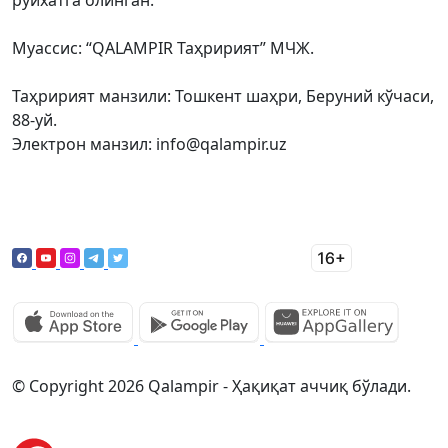
рўйхатга олинган.
Муассис: “QALAMPIR Таҳририят” МЧЖ.
Таҳририят манзили: Тошкент шаҳри, Беруний кўчаси,
88-уй.
Электрон манзил: info@qalampir.uz
© Copyright 2026 Qalampir - Ҳақиқат аччиқ бўлади.