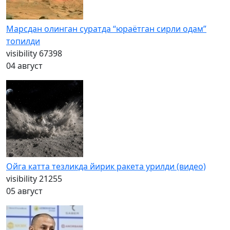
Марсдан олинган суратда “юраётган сирли одам”
топилди
visibility
67398
04 август
Ойга катта тезликда йирик ракета урилди (видео)
visibility
21255
05 август