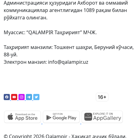
Администрацияси ҳузуридаги Ахборот ва оммавий
коммуникациялар агентлигидан 1089 рақам билан
рўйхатга олинган.
Муассис: “QALAMPIR Таҳририят” МЧЖ.
Таҳририят манзили: Тошкент шаҳри, Беруний кўчаси,
88-уй.
Электрон манзил: info@qalampir.uz
© Copyright 2026 Qalampir - Ҳақиқат аччиқ бўлади.