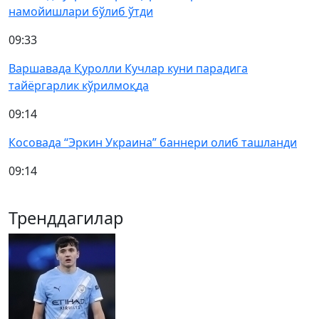
намойишлари бўлиб ўтди
09:33
Варшавада Қуролли Кучлар куни парадига
тайёргарлик кўрилмоқда
09:14
Косовада “Эркин Украина” баннери олиб ташланди
09:14
Тренддагилар