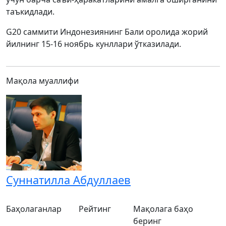
таъкидлади.
G20 саммити Индонезиянинг Бали оролида жорий
йилнинг 15-16 ноябрь кунллари ўтказилади.
Мақола муаллифи
Суннатилла Абдуллаев
Баҳолаганлар
Рейтинг
Мақолага баҳо
беринг