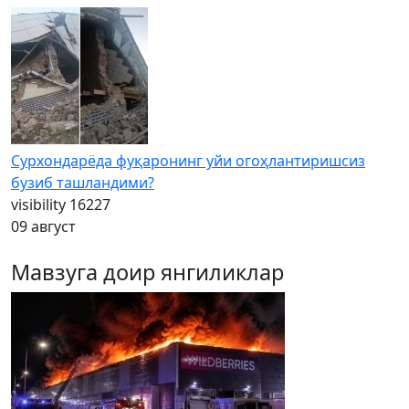
Сурхондарёда фуқаронинг уйи огоҳлантиришсиз
бузиб ташландими?
visibility
16227
09 август
Мавзуга доир янгиликлар