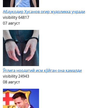
Абдуқодир Ҳусанов оғир жудоликка учради
visibility
64817
07 август
Ўғлига ноодатий исм қўйган она қамалди
visibility
24943
08 август