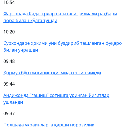
10:54
Фарғонада Кадастрлар палатаси филиали раҳбари
пора билан қўлга тушди
10:20
Сурхондарё ҳокими уйи буздириб ташланган фуқаро
билан учрашди
09:48
Ҳормуз бўғози кириш қисмида ёнғин чиқди
09:44
Андижонда “гашиш” сотишга уринган йигитлар
ушланди
09:37
Полшада украинларга қарши норозилик