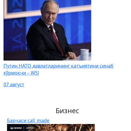
Путин НАТО давлатларининг қатъиятини синаб
кўрмоқчи – WSJ
07 август
Бизнес
Барчаси
call_made