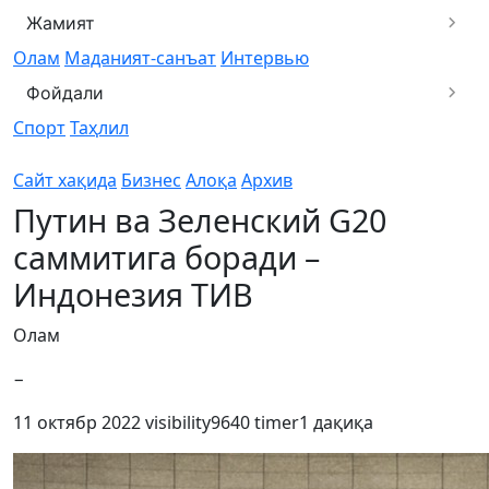
Жамият
Олам
Маданият-санъат
Интервью
Фойдали
Спорт
Таҳлил
Сайт хақида
Бизнес
Алоқа
Архив
Путин ва Зеленский G20
саммитига боради –
Индонезия ТИВ
Олам
−
11 октябр 2022
visibility
9640
timer
1 дақиқа