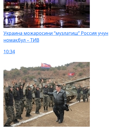
Украина можаросини “музлатиш” Россия учун
номақбул – ТИВ
10:34