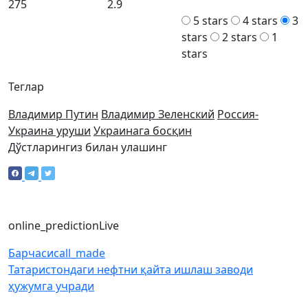
275
2.9
5 stars
4 stars
3
stars
2 stars
1
stars
Теглар
Владимир Путин
Владимир Зеленский
Россия-
Украина уруши
Украинага босқин
Дўстларингиз билан улашинг
online_prediction
Live
Барчаси
call_made
Татаристондаги нефтни қайта ишлаш заводи
ҳужумга учради