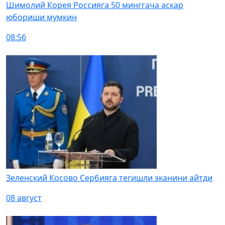
Шимолий Корея Россияга 50 минггача аскар
юбориши мумкин
08:56
Зеленский Косово Сербияга тегишли эканини айтди
08 август