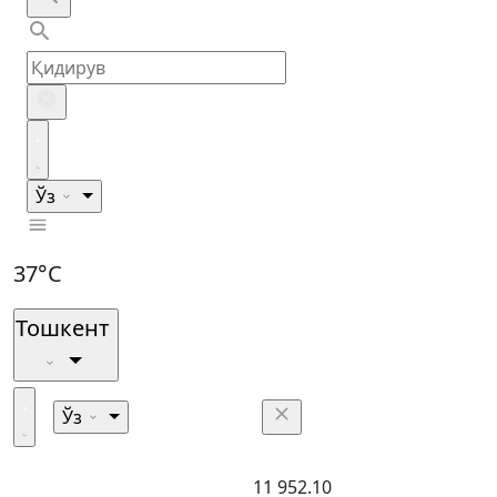
Ўз
37°C
Тошкент
Ўз
11 952.10