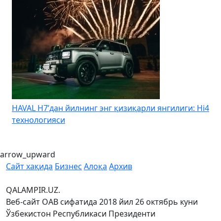
HAVAL H7’дан йилнинг энг қизиқарли янгилиги: Hi4
K
технологияси
arrow_upward
Сайт хақида
Бизнес
Алоқа
Архив
QALAMPIR.UZ.
Веб-сайт ОАВ сифатида 2018 йил 26 октябрь куни
Ўзбекистон Республикаси Президенти