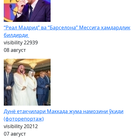
“Реал Мадрид” ва “Барселона” Мессига ҳамдардлик
билдирди
visibility
22939
08 август
Дунё етакчилари Маккада жума намозини ўқиди
(фоторепортаж)
visibility
20212
07 август