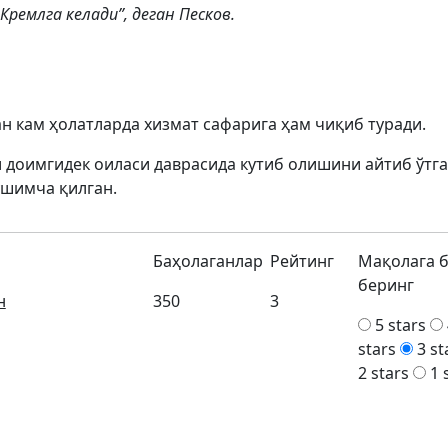
Кремлга келади”, деган Песков.
н кам ҳолатларда хизмат сафарига ҳам чиқиб туради.
 доимгидек оиласи даврасида кутиб олишини айтиб ўтга
шимча қилган.
Баҳолаганлар
Рейтинг
Мақолага 
беринг
н
350
3
5 stars
stars
3 st
2 stars
1 