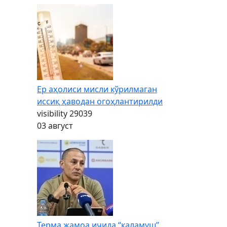
Ер аҳолиси мисли кўрилмаган
иссиқ ҳаводан огоҳлантирилди
visibility
29039
03 август
Терма жамоа ичида “каламуш”