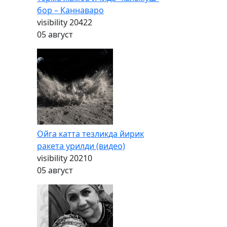
бор – Каннаваро
visibility
20422
05 август
Ойга катта тезликда йирик
ракета урилди (видео)
visibility
20210
05 август