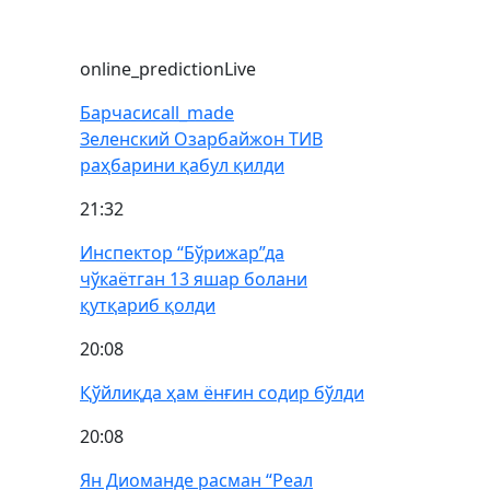
online_prediction
Live
Барчаси
call_made
Зеленский Озарбайжон ТИВ
раҳбарини қабул қилди
21:32
Инспектор “Бўрижар”да
чўкаётган 13 яшар болани
қутқариб қолди
20:08
Қўйлиқда ҳам ёнғин содир бўлди
20:08
Ян Диоманде расман “Реал