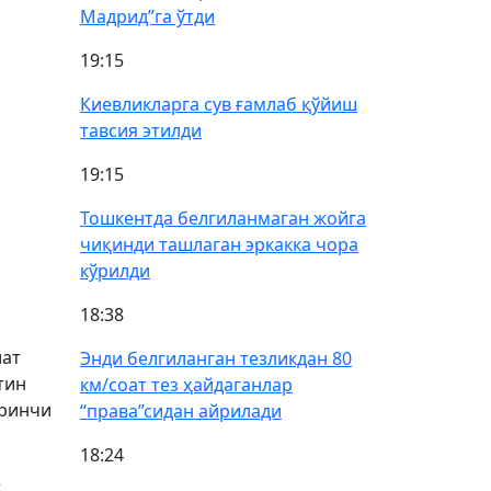
Мадрид”га ўтди
19:15
Киевликларга сув ғамлаб қўйиш
тавсия этилди
19:15
Тошкентда белгиланмаган жойга
чиқинди ташлаган эркакка чора
кўрилди
18:38
лат
Энди белгиланган тезликдан 80
тин
км/соат тез ҳайдаганлар
иринчи
“права”сидан айрилади
18:24
,