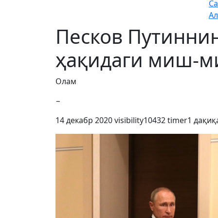
Са
Ал
Песков Путиннин
ҳақидаги миш-м
Олам
−
14 декабр 2020
visibility
10432
timer
1 дақиқ