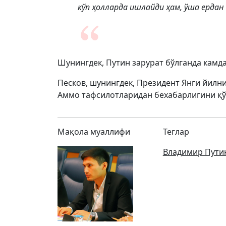
кўп ҳолларда ишлайди ҳам, ўша ердан 
Шунингдек, Путин зарурат бўлганда камда
Песков, шунингдек, Президент Янги йилни
Аммо тафсилотларидан бехабарлигини қў
Мақола муаллифи
Теглар
Владимир Пути