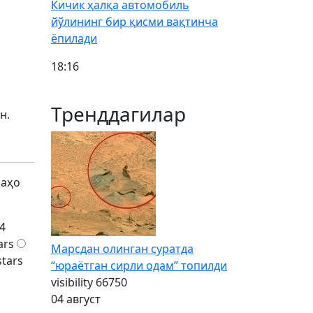
Кичик ҳалқа автомобиль
йўлининг бир қисми вақтинча
ёпилади
18:16
Тренддагилар
н.
баҳо
4
ars
Марсдан олинган суратда
stars
“юраётган сирли одам” топилди
visibility
66750
04 август