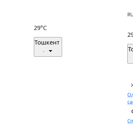
R
29°C
2
Тошкент
Т
О
са
С