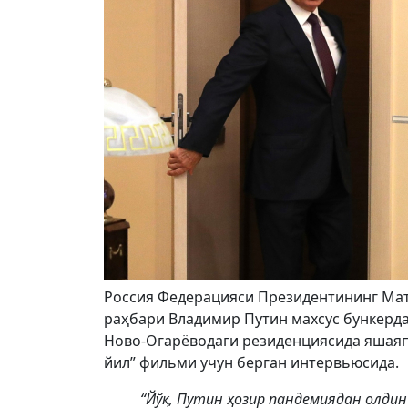
Россия Федерацияси Президентининг Мат
раҳбари Владимир Путин махсус бункер
Ново-Огарёводаги резиденциясида яшаяпт
йил” фильми учун берган интервьюсида.
“Йўқ, Путин ҳозир пандемиядан олдин