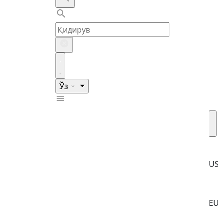
Ўз
U
E