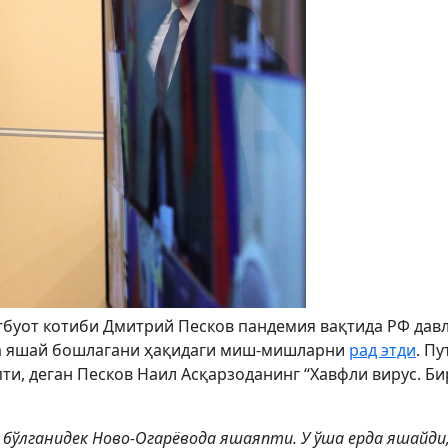
буот котиби Дмитрий Песков пандемия вақтида РФ дав
да яшай бошлагани ҳақидаги миш-мишларни
рад этди
. Пу
и, деган Песков Наил Асқарзоданинг “Хавфли вирус. Б
 бўлганидек Ново-Огарёвода яшаяпти. У ўша ерда яшайди