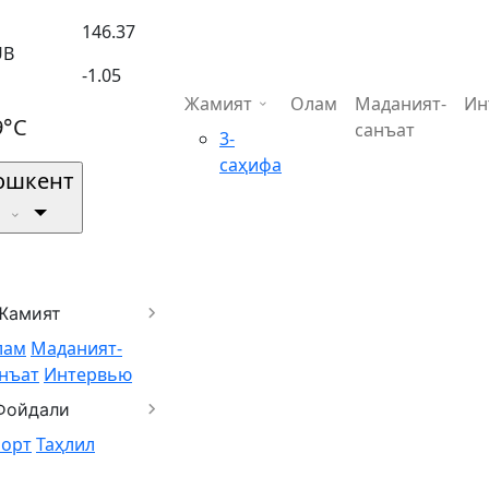
146.37
UB
-1.05
Жамият
Олам
Маданият-
Ин
9°C
санъат
3-
саҳифа
ошкент
Жамият
лам
Маданият-
нъат
Интервью
Фойдали
порт
Таҳлил