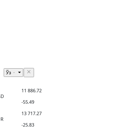
Ўз
11 886.72
SD
-55.49
13 717.27
UR
-25.83