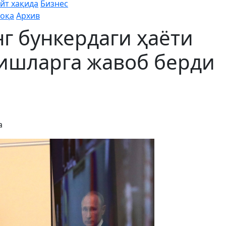
йт хақида
Бизнес
оқа
Архив
г бункердаги ҳаёти
ишларга жавоб берди
а