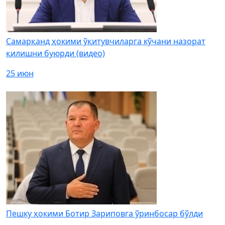
Самарқанд ҳокими ўқитувчиларга кўчани назорат
қилишни буюрди (видео)
25 июн
Пешку ҳокими Ботир Зариповга ўринбосар бўлди