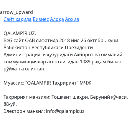
arrow_upward
Сайт хақида
Бизнес
Алоқа
Архив
QALAMPIR.UZ.
Веб-сайт ОАВ сифатида 2018 йил 26 октябрь куни
Ўзбекистон Республикаси Президенти
Администрацияси ҳузуридаги Ахборот ва оммавий
коммуникациялар агентлигидан 1089 рақам билан
рўйхатга олинган.
Муассис: “QALAMPIR Таҳририят” МЧЖ.
Таҳририят манзили: Тошкент шаҳри, Беруний кўчаси,
88-уй.
Электрон манзил: info@qalampir.uz