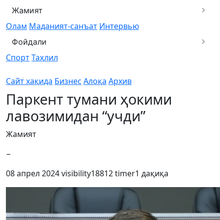
Жамият
Олам
Маданият-санъат
Интервью
Фойдали
Спорт
Таҳлил
Сайт хақида
Бизнес
Алоқа
Архив
Паркент тумани ҳокими
лавозимидан “учди”
Жамият
−
08 апрел 2024
visibility
18812
timer
1 дақиқа