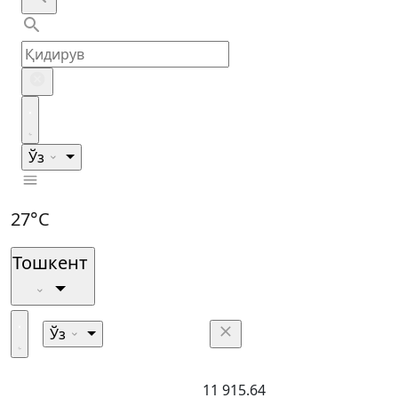
Ўз
27°C
Тошкент
Ўз
11 915.64