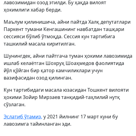
лавозимидан озод этилди. Бу ҳақда вилоят
ҳокимлиги хабар берди.
Маълум қилинишича, айни пайтда Халқ депутатлари
Паркент тумани Кенгашининг навбатдан ташқари
сессияси бўлиб ўтмоқда. Сессия кун тартибига
ташкилий масала киритилган.
Шунингдек, айни пайтгача туман ҳокими лавозимида
ишлаб келаётган Шохруҳ Шоаҳмедов фаолиятида
йўл қўйган бир қатор камчиликлари учун
вазифасидан озод қилинган.
Кун тартибидаги масала юзасидан Тошкент вилояти
ҳокими Зойир Мирзаев танқидий-таҳлилий нутқ
сўзлаган.
Эслатиб ўтамиз,
у 2021 йилнинг 17 март куни бу
лавозимга тайинланган эди.