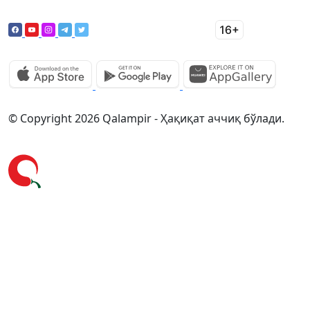
© Copyright 2026 Qalampir - Ҳақиқат аччиқ бўлади.