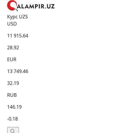
Курс UZS
USD
11 915.64
28.92
EUR
13 749.46
32.19
RUB
146.19
-0.18