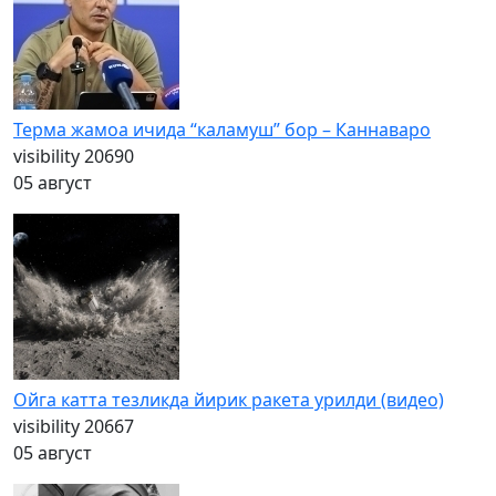
Терма жамоа ичида “каламуш” бор – Каннаваро
visibility
20690
05 август
Ойга катта тезликда йирик ракета урилди (видео)
visibility
20667
05 август