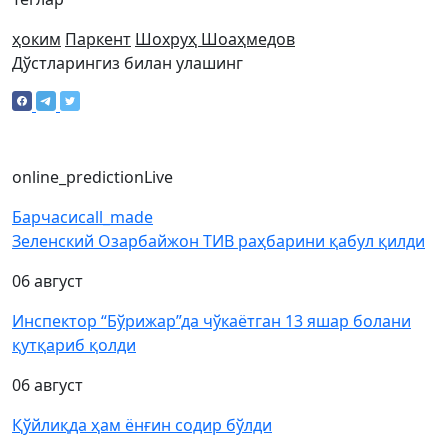
ҳоким
Паркент
Шохруҳ Шоаҳмедов
Дўстларингиз билан улашинг
online_prediction
Live
Барчаси
call_made
Зеленский Озарбайжон ТИВ раҳбарини қабул қилди
06 август
Инспектор “Бўрижар”да чўкаётган 13 яшар болани
қутқариб қолди
06 август
Қўйлиқда ҳам ёнғин содир бўлди