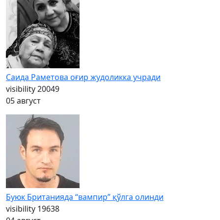
Саида Раметова оғир жудоликка учради
visibility
20049
05 август
Буюк Британияда “вампир” қўлга олинди
visibility
19638