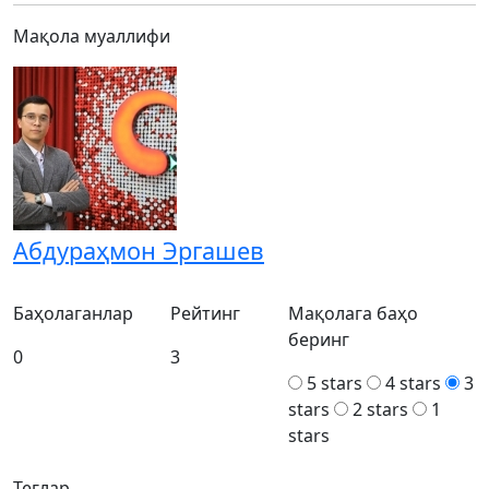
Мақола муаллифи
Абдураҳмон Эргашев
Баҳолаганлар
Рейтинг
Мақолага баҳо
беринг
0
3
5 stars
4 stars
3
stars
2 stars
1
stars
Теглар