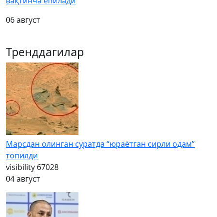
вақтинча ёпилади
06 август
Тренддагилар
Марсдан олинган суратда “юраётган сирли одам”
топилди
visibility
67028
04 август