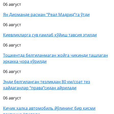
06 август
Ян Диоманде расман “Реал Мадрид”га ўтди
06 август
Киевликларга сув ғамлаб қўйиш тавсия этилди
06 август
Тошкентда белгиланмаган жойга чиқинди ташлаган
эркакка чора кўрилди
06 август
Энди белгиланган тезликдан 80 км/соат тез
ҳайдаганлар “права”сидан айрилади
06 август
Кичик ҳалқа автомобиль йўлининг бир қисми