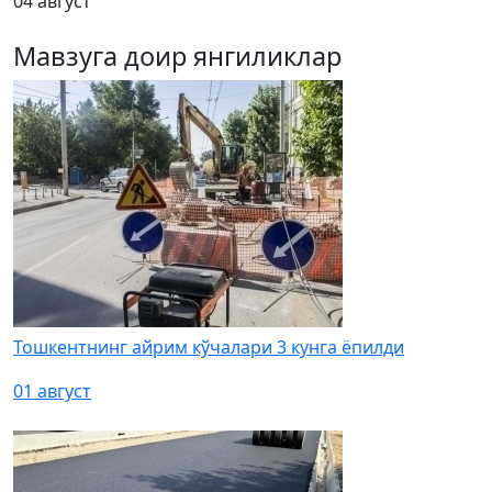
04 август
Мавзуга доир янгиликлар
Тошкентнинг айрим кўчалари 3 кунга ёпилди
01 август