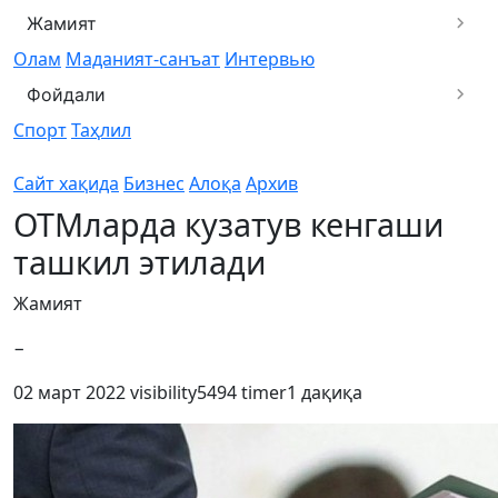
Жамият
Олам
Маданият-санъат
Интервью
Фойдали
Спорт
Таҳлил
Сайт хақида
Бизнес
Алоқа
Архив
ОТМларда кузатув кенгаши
ташкил этилади
Жамият
−
02 март 2022
visibility
5494
timer
1 дақиқа