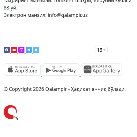
Таҳририят манзили: Тошкент шаҳри, Беруний кўчаси,
88-уй.
Электрон манзил: info@qalampir.uz
© Copyright 2026 Qalampir - Ҳақиқат аччиқ бўлади.