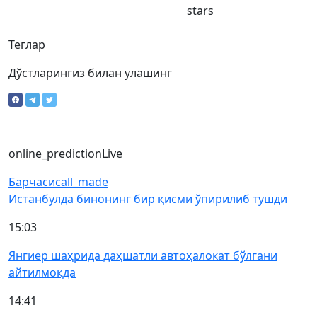
stars
Теглар
Дўстларингиз билан улашинг
online_prediction
Live
Барчаси
call_made
Истанбулда бинонинг бир қисми ўпирилиб тушди
15:03
Янгиер шаҳрида даҳшатли автоҳалокат бўлгани
айтилмоқда
14:41