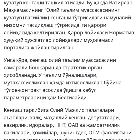
кузатув кенгаши ташкил этилади. Бу ҳақда Вазирлар
Маҳкамасининг “Олий таълим муассасасининг
кузатув (васийлик) кенгаши тўғрисидаги намунавий
низомни тасдиқлаш тўғрисида"ги қарори
лойиҳасида келтирилган. Қарор лойиҳаси Норматив-
ҳуқуқий ҳужжатлар лойиҳалари муҳокамаси
порталига жойлаштирилган.
Унга кўра, кенгаш олий таълим муассасасини
самарали бошқаришда стратегик орган
ҳисобланади. У таълим йўналишлари,
мутахассисликлар ҳамда ихтисосликлар бўйича
тўлов-контракт асосида ўқишга қабул
параметрларини ҳам белгилайди.
Кенгаш таркибига Олий Мажлис палаталари
аъзолари, халқ, маҳаллий кенгаш депутатлари,
вазирлик, идоралар, ННТ, ОАВ ва жамоатчилик
вакиллари, ҳомийлар, шунингдек, ОТМ фаолиятини