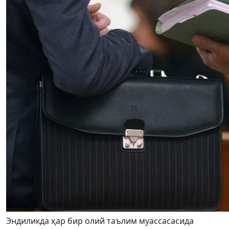
Эндиликда ҳар бир олий таълим муассасасида