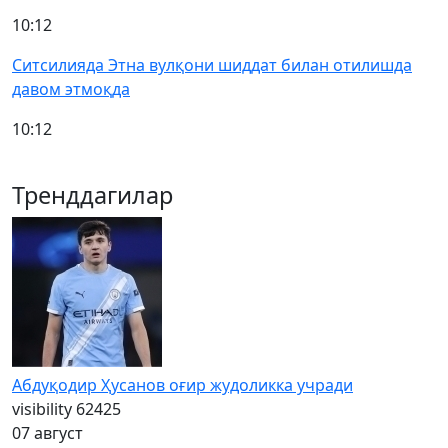
10:12
Ситсилияда Этна вулқони шиддат билан отилишда
давом этмоқда
10:12
Тренддагилар
Абдуқодир Ҳусанов оғир жудоликка учради
visibility
62425
07 август