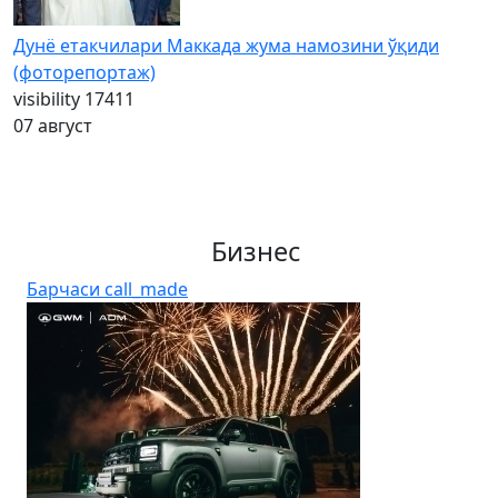
Дунё етакчилари Маккада жума намозини ўқиди
(фоторепортаж)
visibility
17411
07 август
Бизнес
Барчаси
call_made