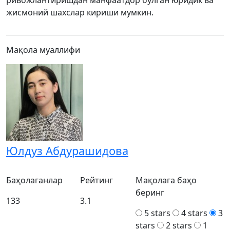
ривожлантиришдан манфаатдор бўлган юридик ва
жисмоний шахслар кириши мумкин.
Мақола муаллифи
Юлдуз Абдурашидова
Баҳолаганлар
Рейтинг
Мақолага баҳо
беринг
133
3.1
5 stars
4 stars
3
stars
2 stars
1