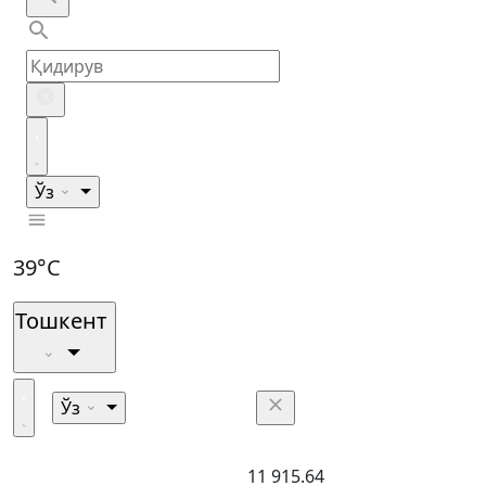
Ўз
39°C
Тошкент
Ўз
11 915.64