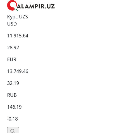
Курс UZS
USD
11 915.64
28.92
EUR
13 749.46
32.19
RUB
146.19
-0.18