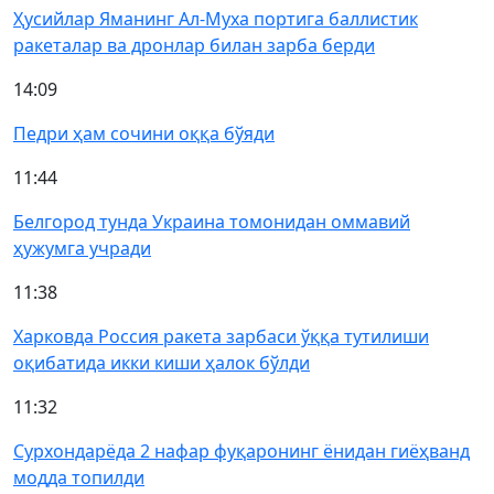
Ҳусийлар Яманинг Ал-Муха портига баллистик
ракеталар ва дронлар билан зарба берди
14:09
Педри ҳам сочини оққа бўяди
11:44
Белгород тунда Украина томонидан оммавий
ҳужумга учради
11:38
Харковда Россия ракета зарбаси ўққа тутилиши
оқибатида икки киши ҳалок бўлди
11:32
Сурхондарёда 2 нафар фуқаронинг ёнидан гиёҳванд
модда топилди