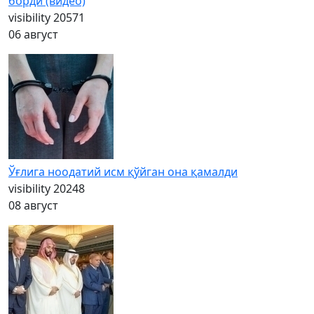
борди (видео)
visibility
20571
06 август
Ўғлига ноодатий исм қўйган она қамалди
visibility
20248
08 август