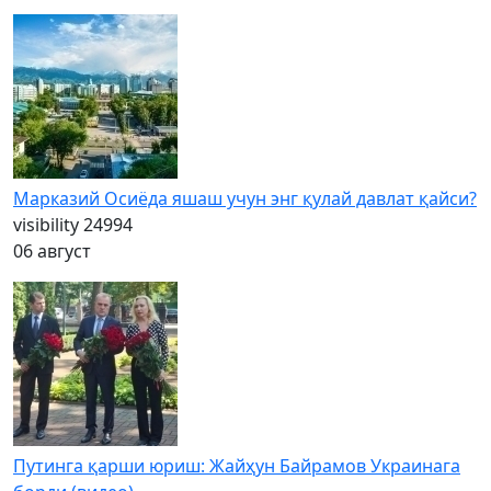
Марказий Осиёда яшаш учун энг қулай давлат қайси?
visibility
24994
06 август
Путинга қарши юриш: Жайҳун Байрамов Украинага