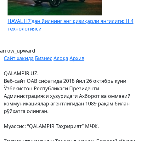
HAVAL H7’дан йилнинг энг қизиқарли янгилиги: Hi4
K
технологияси
arrow_upward
Сайт хақида
Бизнес
Алоқа
Архив
QALAMPIR.UZ.
Веб-сайт ОАВ сифатида 2018 йил 26 октябрь куни
Ўзбекистон Республикаси Президенти
Администрацияси ҳузуридаги Ахборот ва оммавий
коммуникациялар агентлигидан 1089 рақам билан
рўйхатга олинган.
Муассис: “QALAMPIR Таҳририят” МЧЖ.