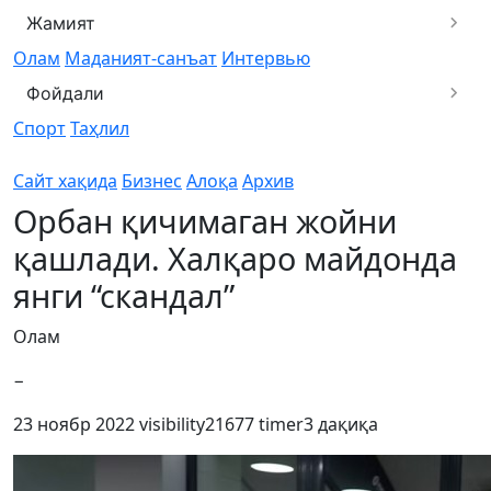
Жамият
Олам
Маданият-санъат
Интервью
Фойдали
Спорт
Таҳлил
Сайт хақида
Бизнес
Алоқа
Архив
Орбан қичимаган жойни
қашлади. Халқаро майдонда
янги “скандал”
Олам
−
23 ноябр 2022
visibility
21677
timer
3 дақиқа