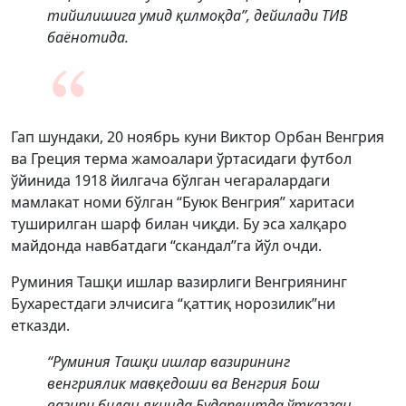
тийилишига умид қилмоқда”, дейилади ТИВ
баёнотида.
Гап шундаки, 20 ноябрь куни Виктор Орбан Венгрия
ва Греция терма жамоалари ўртасидаги футбол
ўйинида 1918 йилгача бўлган чегаралардаги
мамлакат номи бўлган “Буюк Венгрия” харитаси
туширилган шарф билан чиқди. Бу эса халқаро
майдонда навбатдаги “скандал”га йўл очди.
Руминия Ташқи ишлар вазирлиги Венгриянинг
Бухарестдаги элчисига “қаттиқ норозилик”ни
етказди.
“Руминия Ташқи ишлар вазирининг
венгриялик мавқедоши ва Венгрия Бош
вазири билан яқинда Будапештда ўтказган