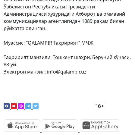
Ўзбекистон Республикаси Президенти
Администрацияси ҳузуридаги Ахборот ва оммавий
коммуникациялар агентлигидан 1089 рақам билан
рўйхатга олинган.
Муассис: “QALAMPIR Таҳририят” МЧЖ.
Таҳририят манзили: Тошкент шаҳри, Беруний кўчаси,
88-уй.
Электрон манзил: info@qalampir.uz