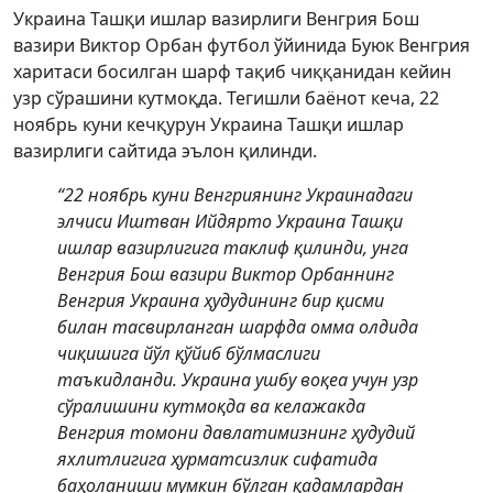
Украина Ташқи ишлар вазирлиги Венгрия Бош
вазири Виктор Орбан футбол ўйинида Буюк Венгрия
харитаси босилган шарф тақиб чиққанидан кейин
узр сўрашини кутмоқда. Тегишли баёнот кеча, 22
ноябрь куни кечқурун Украина Ташқи ишлар
вазирлиги сайтида эълон қилинди.
“22 ноябрь куни Венгриянинг Украинадаги
элчиси Иштван Ийдярто Украина Ташқи
ишлар вазирлигига таклиф қилинди, унга
Венгрия Бош вазири Виктор Орбаннинг
Венгрия Украина ҳудудининг бир қисми
билан тасвирланган шарфда омма олдида
чиқишига йўл қўйиб бўлмаслиги
таъкидланди. Украина ушбу воқеа учун узр
сўралишини кутмоқда ва келажакда
Венгрия томони давлатимизнинг ҳудудий
яхлитлигига ҳурматсизлик сифатида
баҳоланиши мумкин бўлган қадамлардан