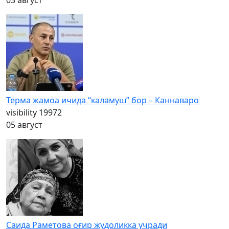
03 август
Терма жамоа ичида “каламуш” бор – Каннаваро
visibility
19972
05 август
Саида Раметова оғир жудоликка учради