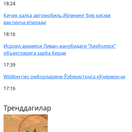
18:24
Кичик ҳалқа автомобиль йўлининг бир қисми
вақтинча ёпилади
18:16
Исроил армияси Ливан жанубидаги “Ҳизбуллоҳ”
объектларига зарба берди
17:39
Wildberries омборларини Ўзбекистонга кўчирмоқчи
17:16
Тренддагилар