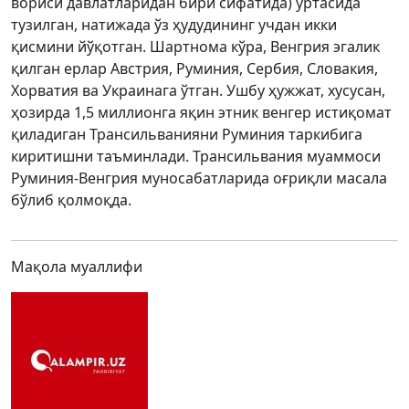
вориси давлатларидан бири сифатида) ўртасида
тузилган, натижада ўз ҳудудининг учдан икки
қисмини йўқотган. Шартнома кўра, Венгрия эгалик
қилган ерлар Австрия, Руминия, Сербия, Словакия,
Хорватия ва Украинага ўтган. Ушбу ҳужжат, хусусан,
ҳозирда 1,5 миллионга яқин этник венгер истиқомат
қиладиган Трансильванияни Руминия таркибига
киритишни таъминлади. Трансильвания муаммоси
Руминия-Венгрия муносабатларида оғриқли масала
бўлиб қолмоқда.
Мақола муаллифи