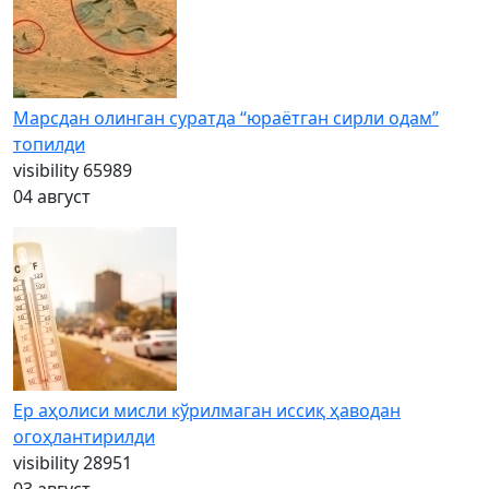
Марсдан олинган суратда “юраётган сирли одам”
топилди
visibility
65989
04 август
Ер аҳолиси мисли кўрилмаган иссиқ ҳаводан
огоҳлантирилди
visibility
28951