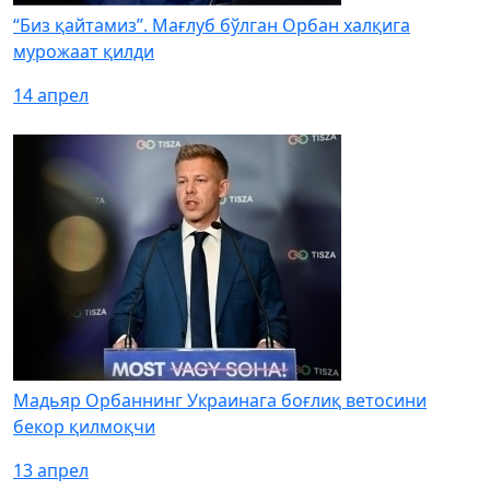
“Биз қайтамиз”. Мағлуб бўлган Орбан халқига
мурожаат қилди
14 апрел
Мадьяр Орбаннинг Украинага боғлиқ ветосини
бекор қилмоқчи
13 апрел