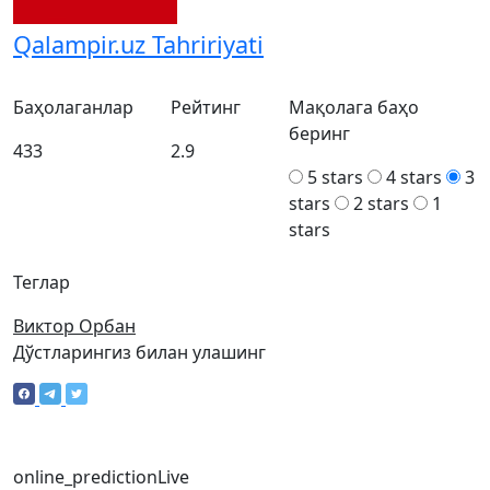
Qalampir.uz Tahririyati
Баҳолаганлар
Рейтинг
Мақолага баҳо
беринг
433
2.9
5 stars
4 stars
3
stars
2 stars
1
stars
Теглар
Виктор Орбан
Дўстларингиз билан улашинг
online_prediction
Live