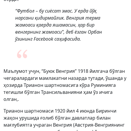
“Футбол – бу сиёсат эмас. У ерда йўқ
нарсани қидирмайлик. Венгрия терма
жамоаси қаерда яшамасин, ҳар бир
венгернинг жамоаси”, деб ёзган Орбан
ўзининг Facebook саҳифасида.
Маълумот учун, “Буюк Венгрия” 1918 йилгача бўлган
чегаралардаги мамлакатни назарда тутади, ўшанда у
ҳозирда Трианон шартномасига кўра Руминияга
тегишли бўлган Трансильванияни ҳам ўз ичига
олган,.
Трианон шартномаси 1920 йил 4 июнда Биринчи
жаҳон урушида ғолиб бўлган давлатлар билан
мағлубиятга учраган Венгрия (Австрия-Венгриянинг