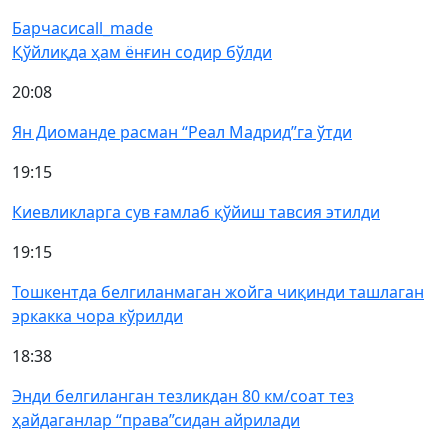
Барчаси
call_made
Қўйлиқда ҳам ёнғин содир бўлди
20:08
Ян Диоманде расман “Реал Мадрид”га ўтди
19:15
Киевликларга сув ғамлаб қўйиш тавсия этилди
19:15
Тошкентда белгиланмаган жойга чиқинди ташлаган
эркакка чора кўрилди
18:38
Энди белгиланган тезликдан 80 км/соат тез
ҳайдаганлар “права”сидан айрилади