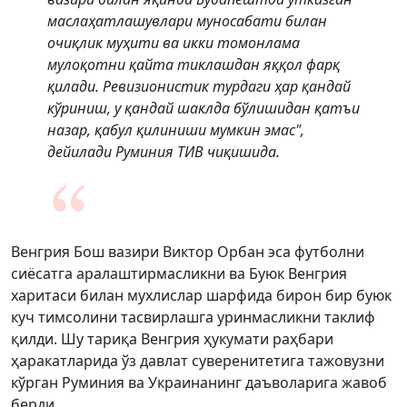
маслаҳатлашувлари муносабати билан
очиқлик муҳити ва икки томонлама
мулоқотни қайта тиклашдан яққол фарқ
қилади. Ревизионистик турдаги ҳар қандай
кўриниш, у қандай шаклда бўлишидан қатъи
назар, қабул қилиниши мумкин эмас",
дейилади Руминия ТИВ чиқишида.
Венгрия Бош вазири Виктор Орбан эса футболни
сиёсатга аралаштирмасликни ва Буюк Венгрия
харитаси билан мухлислар шарфида бирон бир буюк
куч тимсолини тасвирлашга уринмасликни таклиф
қилди. Шу тариқа Венгрия ҳукумати раҳбари
ҳаракатларида ўз давлат суверенитетига тажовузни
кўрган Руминия ва Украинанинг даъволарига жавоб
берди.