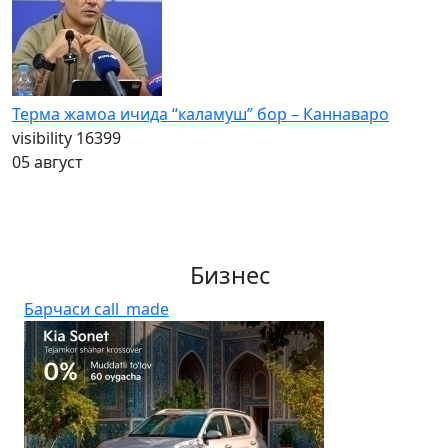
Терма жамоа ичида “каламуш” бор – Каннаваро
visibility
16399
05 август
Бизнес
Барчаси
call_made