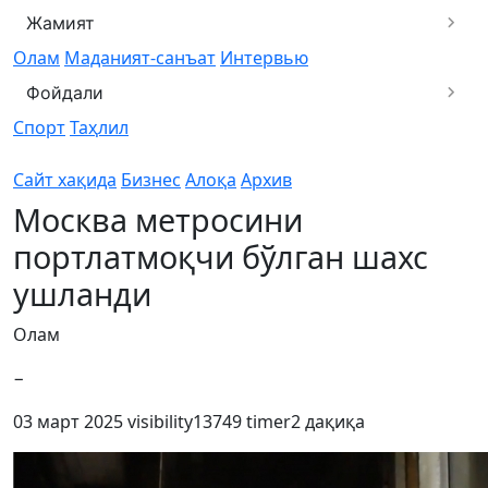
Жамият
Олам
Маданият-санъат
Интервью
Фойдали
Спорт
Таҳлил
Сайт хақида
Бизнес
Алоқа
Архив
Москва метросини
портлатмоқчи бўлган шахс
ушланди
Олам
−
03 март 2025
visibility
13749
timer
2 дақиқа