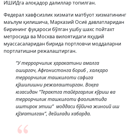
ИШИДга алоқадор далиллар топилган.
Федерал хавфсизлик хизмати матбуот хизматининг
маълум қилишича, Марказий Осиё давлатларидан
бирининг фуқароси бўлган ушбу шахс пойтахт
метросида ва Москва вилоятидаги яҳудий
муассасаларидан бирида портловчи моддаларни
портлатишни режалаштирган.
“У террорчилик ҳаракатини амалга
оширгач, Афғонистонга бориб , халқаро
террорчилик ташкилоти сафига
қўшилишни режалаштирган. Воқеа
юзасидан “Терактга тайёргарлик кўриш ва
террорчилик ташкилоти фаолиятида
иштирок этиш” моддаси бўйича жиноий иш
қўзғатилган”, дейилади хабарда.