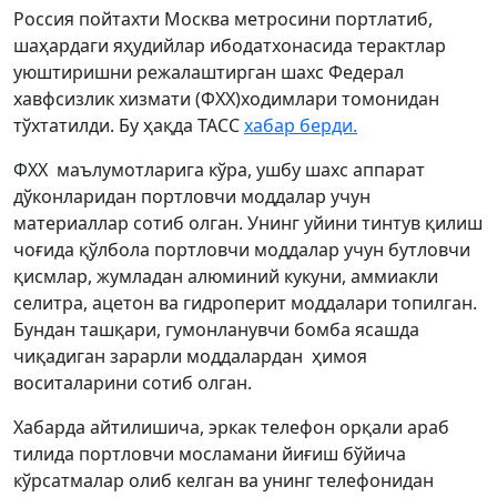
Россия пойтахти Москва метросини портлатиб,
шаҳардаги яҳудийлар ибодатхонасида терактлар
уюштиришни режалаштирган шахс Федерал
хавфсизлик хизмати (ФХХ)ходимлари томонидан
тўхтатилди. Бу ҳақда ТАСС
хабар берди.
ФХХ маълумотларига кўра, ушбу шахс аппарат
дўконларидан портловчи моддалар учун
материаллар сотиб олган. Унинг уйини тинтув қилиш
чоғида қўлбола портловчи моддалар учун бутловчи
қисмлар, жумладан алюминий кукуни, аммиакли
селитра, ацетон ва гидроперит моддалари топилган.
Бундан ташқари, гумонланувчи бомба ясашда
чиқадиган зарарли моддалардан ҳимоя
воситаларини сотиб олган.
Хабарда айтилишича, эркак телефон орқали араб
тилида портловчи мосламани йиғиш бўйича
кўрсатмалар олиб келган ва унинг телефонидан