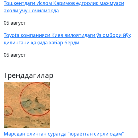
Тошкентдаги Ислом Каримов ёдгорлик мажмуаси
аҳоли учун очилмоқда
05 август
Toyota компанияси Киев вилоятидаги ўз омбори йўқ
қилингани ҳақида хабар берди
05 август
Тренддагилар
Марсдан олинган суратда “юраётган сирли одам”