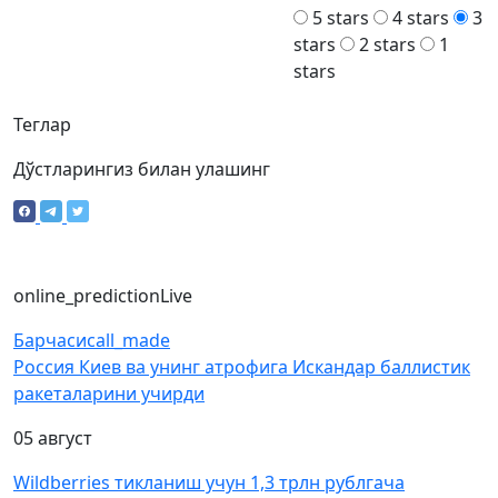
5 stars
4 stars
3
stars
2 stars
1
stars
Теглар
Дўстларингиз билан улашинг
online_prediction
Live
Барчаси
call_made
Россия Киев ва унинг атрофига Искандар баллистик
ракеталарини учирди
05 август
Wildberries тикланиш учун 1,3 трлн рублгача