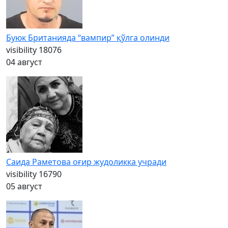
Буюк Британияда “вампир” қўлга олинди
visibility
18076
04 август
Саида Раметова оғир жудоликка учради
visibility
16790
05 август