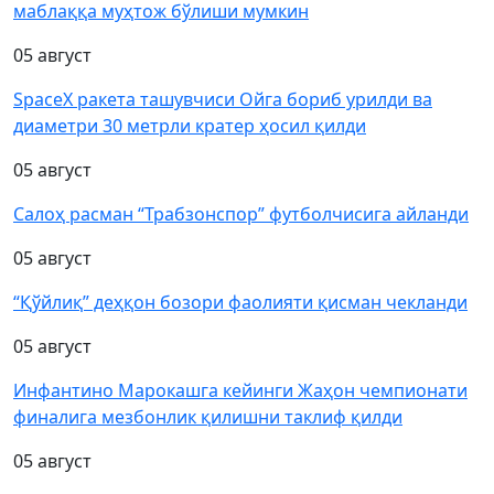
маблаққа муҳтож бўлиши мумкин
05 август
SpaceX ракета ташувчиси Ойга бориб урилди ва
диаметри 30 метрли кратер ҳосил қилди
05 август
Салоҳ расман “Трабзонспор” футболчисига айланди
05 август
“Қўйлиқ” деҳқон бозори фаолияти қисман чекланди
05 август
Инфантино Марокашга кейинги Жаҳон чемпионати
финалига мезбонлик қилишни таклиф қилди
05 август