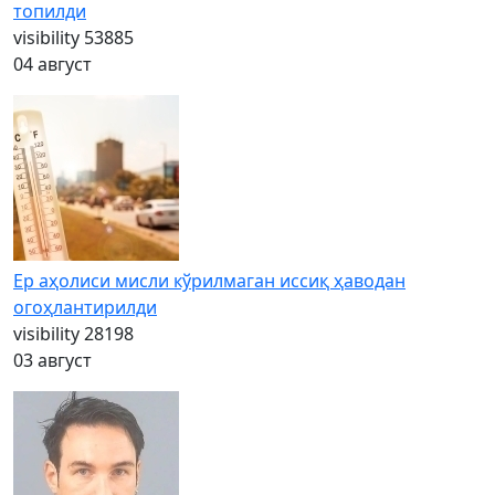
топилди
visibility
53885
04 август
Ер аҳолиси мисли кўрилмаган иссиқ ҳаводан
огоҳлантирилди
visibility
28198
03 август