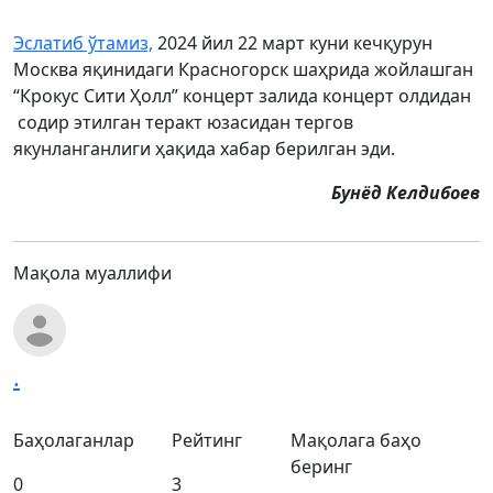
Эслатиб ўтамиз,
2024 йил 22 март куни кечқурун
Москва яқинидаги Красногорск шаҳрида жойлашган
“Крокус Сити Ҳолл” концерт залида концерт олдидан
содир этилган теракт юзасидан тергов
якунланганлиги ҳақида хабар берилган эди.
Бунёд Келдибоев
Мақола муаллифи
.
Баҳолаганлар
Рейтинг
Мақолага баҳо
беринг
0
3