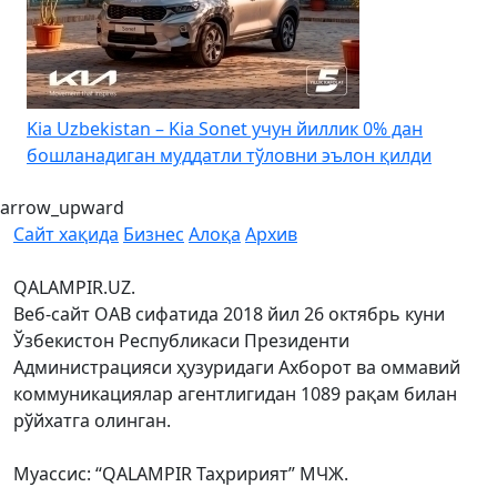
4
Kia Uzbekistan – Kia Sonet учун йиллик 0% дан
бошланадиган муддатли тўловни эълон қилди
arrow_upward
Сайт хақида
Бизнес
Алоқа
Архив
QALAMPIR.UZ.
Веб-сайт ОАВ сифатида 2018 йил 26 октябрь куни
Ўзбекистон Республикаси Президенти
Администрацияси ҳузуридаги Ахборот ва оммавий
коммуникациялар агентлигидан 1089 рақам билан
рўйхатга олинган.
Муассис: “QALAMPIR Таҳририят” МЧЖ.