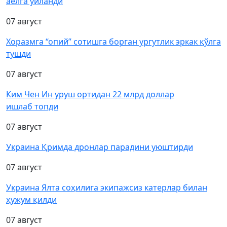
аёлга уйланди
07 август
Хоразмга “опий” сотишга борган ургутлик эркак қўлга
тушди
07 август
Ким Чен Ин уруш ортидан 22 млрд доллар
ишлаб топди
07 август
Украина Қримда дронлар парадини уюштирди
07 август
Украина Ялта соҳилига экипажсиз катерлар билан
ҳужум қилди
07 август