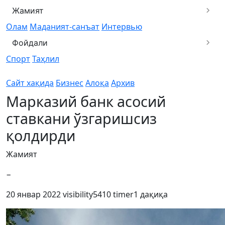
Жамият
Олам
Маданият-санъат
Интервью
Фойдали
Спорт
Таҳлил
Сайт хақида
Бизнес
Алоқа
Архив
Марказий банк асосий
ставкани ўзгаришсиз
қолдирди
Жамият
−
20 январ 2022
visibility
5410
timer
1 дақиқа