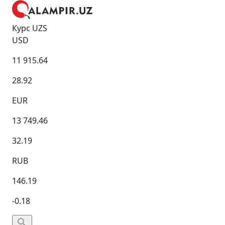
Курс UZS
USD
11 915.64
28.92
EUR
13 749.46
32.19
RUB
146.19
-0.18