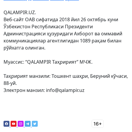
QALAMPIR.UZ.
Веб-сайт ОАВ сифатида 2018 йил 26 октябрь куни
Ўзбекистон Республикаси Президенти
Администрацияси ҳузуридаги Ахборот ва оммавий
коммуникациялар агентлигидан 1089 рақам билан
рўйхатга олинган.
Муассис: “QALAMPIR Таҳририят” МЧЖ.
Таҳририят манзили: Тошкент шаҳри, Беруний кўчаси,
88-уй.
Электрон манзил: info@qalampir.uz