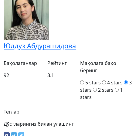
Юлдуз Абдурашидова
Баҳолаганлар
Рейтинг
Мақолага баҳо
беринг
92
3.1
5 stars
4 stars
3
stars
2 stars
1
stars
Теглар
Дўстларингиз билан улашинг