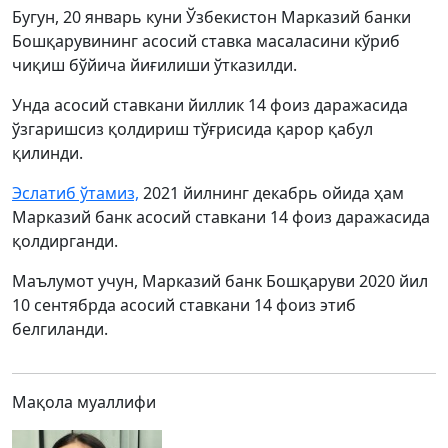
Бугун, 20 январь куни Ўзбекистон Марказий банки
Бошқарувининг асосий ставка масаласини кўриб
чиқиш бўйича йиғилиши ўтказилди.
Унда асосий ставкани йиллик 14 фоиз даражасида
ўзгаришсиз қолдириш тўғрисида қарор қабул
қилинди.
Эслатиб ўтамиз,
2021 йилнинг декабрь ойида ҳам
Марказий банк асосий ставкани 14 фоиз даражасида
қолдирганди.
Маълумот учун, Марказий банк Бошқаруви 2020 йил
10 сентябрда асосий ставкани 14 фоиз этиб
белгиланди.
Мақола муаллифи