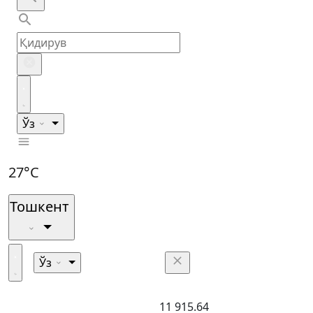
Ўз
27°C
Тошкент
Ўз
11 915.64