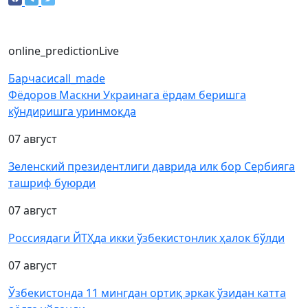
online_prediction
Live
Барчаси
call_made
Фёдоров Маскни Украинага ёрдам беришга
кўндиришга уринмоқда
07 август
Зеленский президентлиги даврида илк бор Сербияга
ташриф буюрди
07 август
Россиядаги ЙТҲда икки ўзбекистонлик ҳалок бўлди
07 август
Ўзбекистонда 11 мингдан ортиқ эркак ўзидан катта