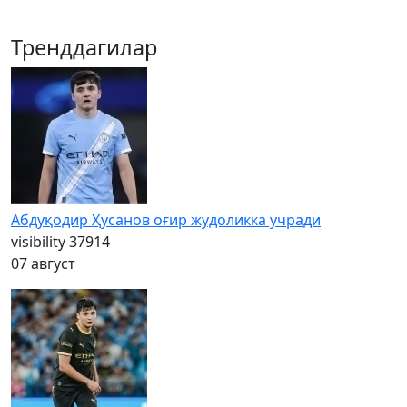
Тренддагилар
Абдуқодир Ҳусанов оғир жудоликка учради
visibility
37914
07 август