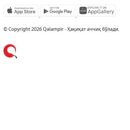
© Copyright 2026 Qalampir - Ҳақиқат аччиқ бўлади.