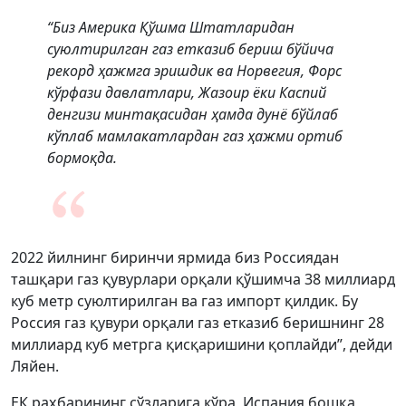
“Биз Америка Қўшма Штатларидан
суюлтирилган газ етказиб бериш бўйича
рекорд ҳажмга эришдик ва Норвегия, Форс
кўрфази давлатлари, Жазоир ёки Каспий
денгизи минтақасидан ҳамда дунё бўйлаб
кўплаб мамлакатлардан газ ҳажми ортиб
бормоқда.
2022 йилнинг биринчи ярмида биз Россиядан
ташқари газ қувурлари орқали қўшимча 38 миллиард
куб метр суюлтирилган ва газ импорт қилдик. Бу
Россия газ қувури орқали газ етказиб беришнинг 28
миллиард куб метрга қисқаришини қоплайди”, дейди
Ляйен.
ЕК раҳбарининг сўзларига кўра, Испания бошқа