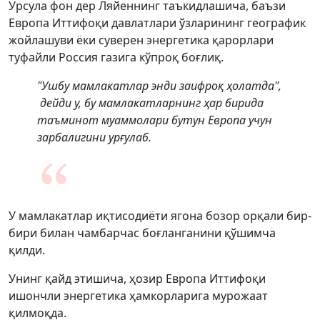
Урсула фон дер Ляйеннинг таъкидлашича, баъзи
Европа Иттифоқи давлатлари ўзларининг географик
жойлашуви ёки суверен энергетика қарорлари
туфайли Россия газига кўпроқ боғлиқ.
"Ушбу мамлакатлар энди заифроқ ҳолатда",
дейди у, бу мамлакатларнинг ҳар бирида
таъминот муаммолари бутун Европа учун
зарбалигини урғулаб.
У мамлакатлар иқтисодиёти ягона бозор орқали бир-
бири билан чамбарчас боғланганини қўшимча
қилди.
Унинг қайд этишича, ҳозир Европа Иттифоқи
ишончли энергетика ҳамкорларига мурожаат
қилмоқда.