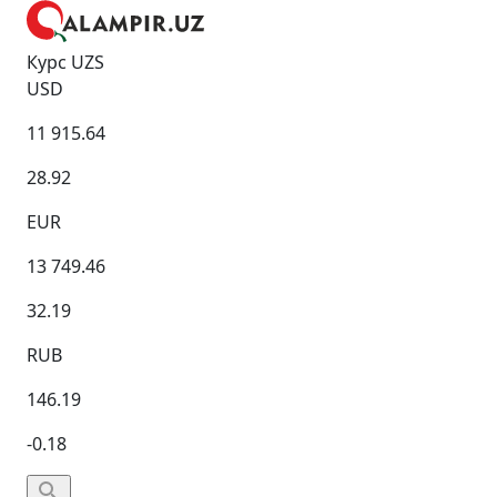
Курс UZS
USD
11 915.64
28.92
EUR
13 749.46
32.19
RUB
146.19
-0.18