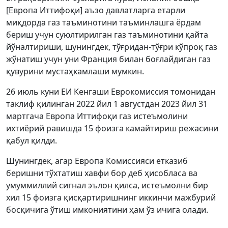
[Европа Иттифоқи] аъзо давлатларга етарли
миқдорда газ таъминотини таъминлашга ёрдам
бериш учун суюлтирилган газ таъминотини қайта
йўналтириши, шунингдек, тўғридан-тўғри кўпроқ газ
жўнатиш учун уни Франция билан боғлайдиган газ
қувурини мустаҳкамлаши мумкин.
26 июль куни ЕИ Кенгаши Еврокомиссия томонидан
таклиф қилинган 2022 йил 1 августдан 2023 йил 31
мартгача Европа Иттифоқи газ истеъмолини
ихтиёрий равишда 15 фоизга камайтириш режасини
қабул қилди.
Шунингдек, агар Европа Комиссияси етказиб
беришни тўхтатиш хавфи бор деб ҳисобласа ва
умуммиллий сигнал эълон қилса, истеъмолни бир
хил 15 фоизга қисқартиришнинг иккинчи мажбурий
босқичига ўтиш имкониятини ҳам ўз ичига олади.