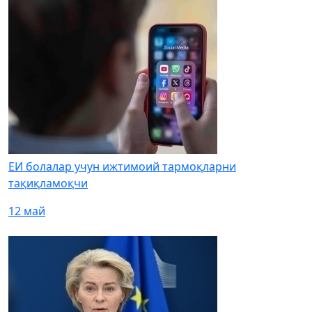
ЕИ болалар учун ижтимоий тармоқларни
тақиқламоқчи
12 май