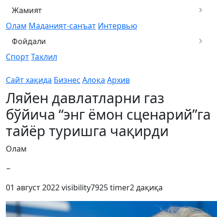
Жамият
Олам
Маданият-санъат
Интервью
Фойдали
Спорт
Таҳлил
Сайт хақида
Бизнес
Алоқа
Архив
Ляйен давлатларни газ
бўйича “энг ёмон сценарий”га
тайёр туришга чақирди
Олам
−
01 август 2022
visibility
7925
timer
2 дақиқа