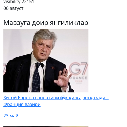
visibility
22151
06 август
Мавзуга доир янгиликлар
Хитой Европа саноатини йўқ қилса, ютқазади –
Франция вазири
23 май