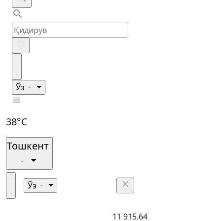
Ўз
38°C
Тошкент
Ўз
11 915.64