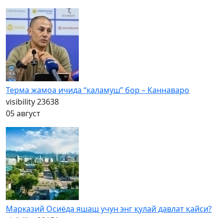
Терма жамоа ичида “каламуш” бор – Каннаваро
visibility
23638
05 август
Марказий Осиёда яшаш учун энг қулай давлат қайси?