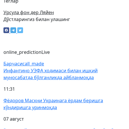
Теглар
Урсула фон дер Ляйен
Дўстларингиз билан улашинг
online_prediction
Live
Барчаси
call_made
Инфантино УЭФА ходимаси билан ишқий
муносабатда бўлганликда айбланмоқда
11:31
Фёдоров Маскни Украинага ёрдам беришга
кўндиришга уринмоқда
07 август