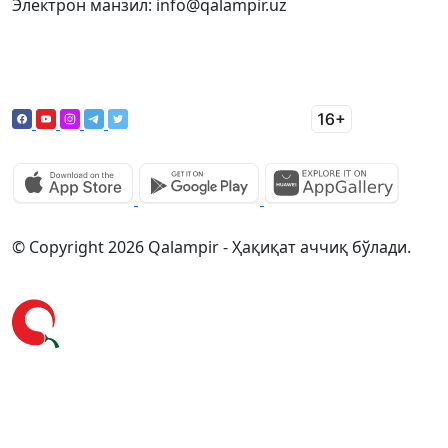
Электрон манзил: info@qalampir.uz
© Copyright 2026 Qalampir - Ҳақиқат аччиқ бўлади.