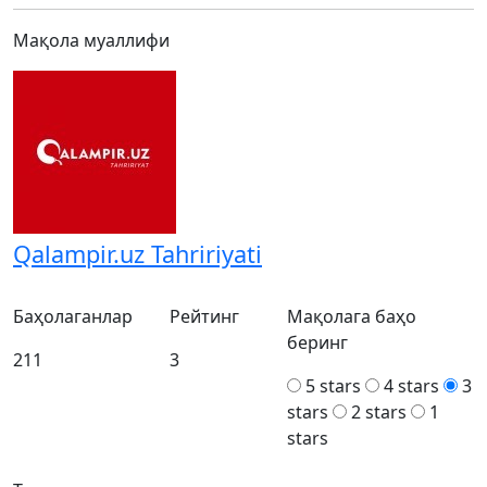
Мақола муаллифи
Qalampir.uz Tahririyati
Баҳолаганлар
Рейтинг
Мақолага баҳо
беринг
211
3
5 stars
4 stars
3
stars
2 stars
1
stars