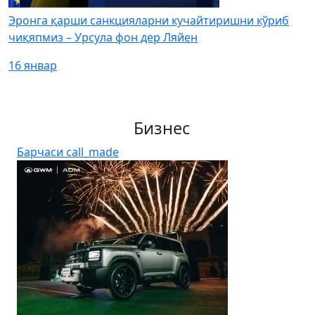
Эронга қарши санкцияларни кучайтиришни кўриб
чиқяпмиз – Урсула фон дер Ляйен
16 январ
Бизнес
Барчаси
call_made