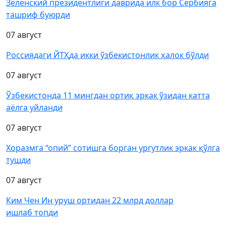
Зеленский президентлиги даврида илк бор Сербияга
ташриф буюрди
07 август
Россиядаги ЙТҲда икки ўзбекистонлик ҳалок бўлди
07 август
Ўзбекистонда 11 мингдан ортиқ эркак ўзидан катта
аёлга уйланди
07 август
Хоразмга “опий” сотишга борган ургутлик эркак қўлга
тушди
07 август
Ким Чен Ин уруш ортидан 22 млрд доллар
ишлаб топди