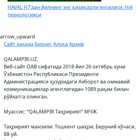
HAVAL H7’дан йилнинг энг қизиқарли янгилиги: Hi4
K
технологияси
arrow_upward
Сайт хақида
Бизнес
Алоқа
Архив
QALAMPIR.UZ.
Веб-сайт ОАВ сифатида 2018 йил 26 октябрь куни
Ўзбекистон Республикаси Президенти
Администрацияси ҳузуридаги Ахборот ва оммавий
коммуникациялар агентлигидан 1089 рақам билан
рўйхатга олинган.
Муассис: “QALAMPIR Таҳририят” МЧЖ.
Таҳририят манзили: Тошкент шаҳри, Беруний кўчаси,
88-уй.