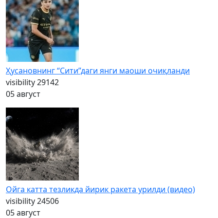
Ҳусановнинг “Сити”даги янги маоши очиқланди
visibility
29142
05 август
Ойга катта тезликда йирик ракета урилди (видео)
visibility
24506
05 август