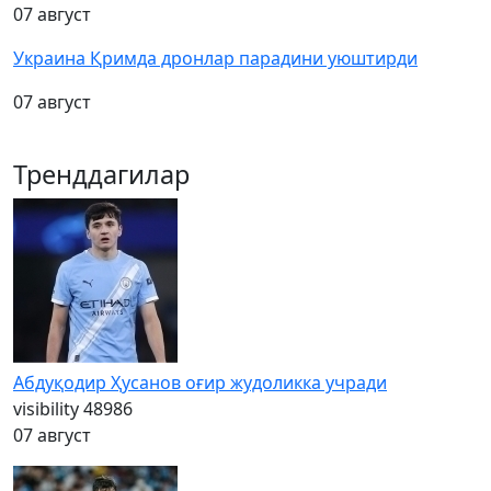
07 август
Украина Қримда дронлар парадини уюштирди
07 август
Тренддагилар
Абдуқодир Ҳусанов оғир жудоликка учради
visibility
48986
07 август