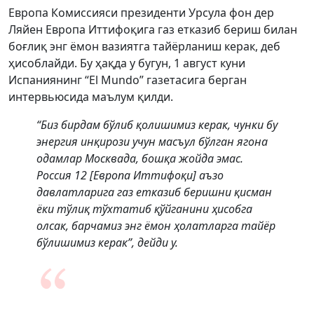
Европа Комиссияси президенти Урсула фон дер
Ляйен Европа Иттифоқига газ етказиб бериш билан
боғлиқ энг ёмон вазиятга тайёрланиш керак, деб
ҳисоблайди. Бу ҳақда у бугун, 1 август куни
Испаниянинг “El Mundo” газетасига берган
интервьюсида маълум қилди.
“Биз бирдам бўлиб қолишимиз керак, чунки бу
энергия инқирози учун масъул бўлган ягона
одамлар Москвада, бошқа жойда эмас.
Россия 12 [Европа Иттифоқи] аъзо
давлатларига газ етказиб беришни қисман
ёки тўлиқ тўхтатиб қўйганини ҳисобга
олсак, барчамиз энг ёмон ҳолатларга тайёр
бўлишимиз керак”, дейди у.