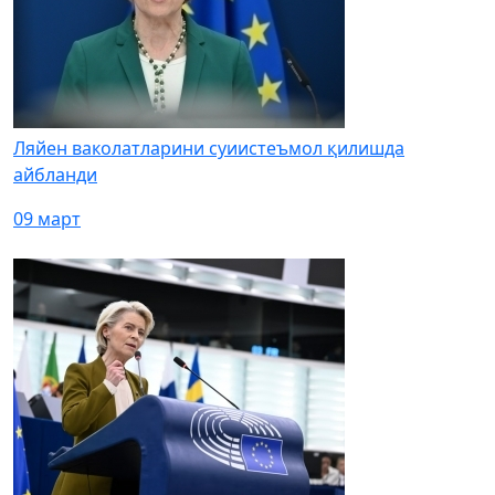
Ляйен ваколатларини суиистеъмол қилишда
айбланди
09 март