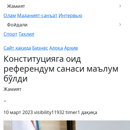
Жамият
Олам
Маданият-санъат
Интервью
Фойдали
Спорт
Таҳлил
Сайт хақида
Бизнес
Алоқа
Архив
Конституцияга оид
референдум санаси маълум
бўлди
Жамият
−
10 март 2023
visibility
11932
timer
1 дақиқа