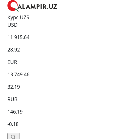
Курс UZS
USD
11 915.64
28.92
EUR
13 749.46
32.19
RUB
146.19
-0.18