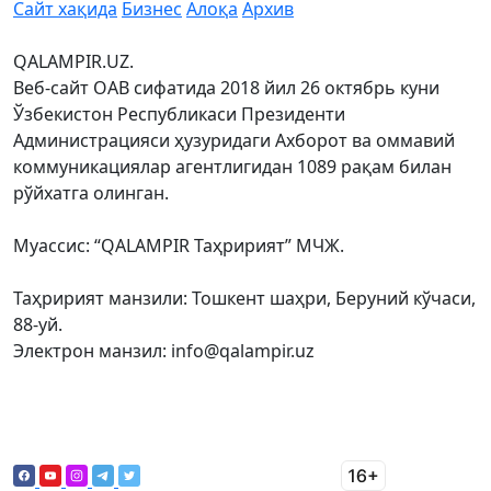
Сайт хақида
Бизнес
Алоқа
Архив
QALAMPIR.UZ.
Веб-сайт ОАВ сифатида 2018 йил 26 октябрь куни
Ўзбекистон Республикаси Президенти
Администрацияси ҳузуридаги Ахборот ва оммавий
коммуникациялар агентлигидан 1089 рақам билан
рўйхатга олинган.
Муассис: “QALAMPIR Таҳририят” МЧЖ.
Таҳририят манзили: Тошкент шаҳри, Беруний кўчаси,
88-уй.
Электрон манзил: info@qalampir.uz