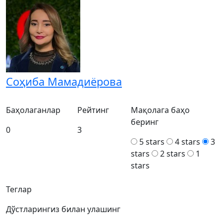
Соҳиба Мамадиёрова
Баҳолаганлар
Рейтинг
Мақолага баҳо
беринг
0
3
5 stars
4 stars
3
stars
2 stars
1
stars
Теглар
Дўстларингиз билан улашинг