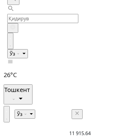
Ўз
26°C
Тошкент
Ўз
11 915.64