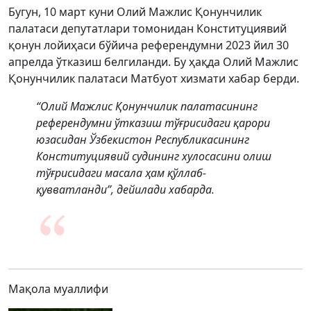
Бугун, 10 март куни Олий Мажлис Қонунчилик
палатаси депутатлари томонидан Конституциявий
қонун лойиҳаси бўйича референдумни 2023 йил 30
апрелда ўтказиш белгиланди. Бу ҳақда Олий Мажлис
Қонунчилик палатаси Матбуот хизмати хабар берди.
“Олий Мажлис Қонунчилик палатасининг
референдумни ўтказиш тўғрисидаги қарори
юзасидан Ўзбекистон Республикасининг
Конституциявий судининг хулосасини олиш
тўғрисидаги масала ҳам қўллаб-
қувватланди”, дейилади хабарда.
Мақола муаллифи