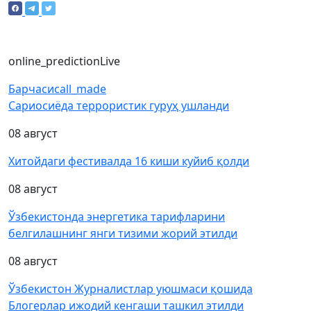
online_prediction
Live
Барчаси
call_made
Сариосиёда террористик гуруҳ ушланди
08 август
Хитойдаги фестивалда 16 киши куйиб қолди
08 август
Ўзбекистонда энергетика тарифларини
белгилашнинг янги тизими жорий этилди
08 август
Ўзбекистон Журналистлар уюшмаси қошида
Блогерлар ижодий кенгаши ташкил этилди