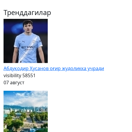
Тренддагилар
Абдуқодир Ҳусанов оғир жудоликка учради
visibility
58551
07 август