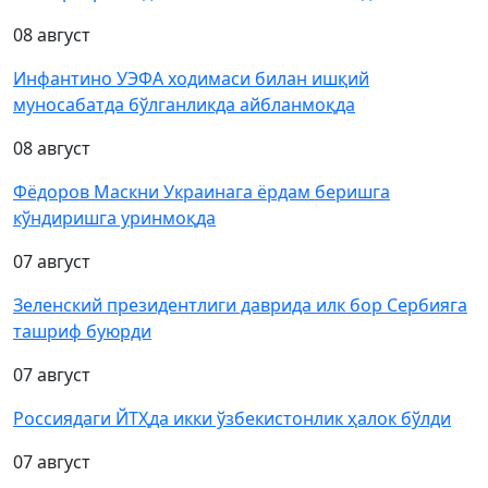
08 август
Инфантино УЭФА ходимаси билан ишқий
муносабатда бўлганликда айбланмоқда
08 август
Фёдоров Маскни Украинага ёрдам беришга
кўндиришга уринмоқда
07 август
Зеленский президентлиги даврида илк бор Сербияга
ташриф буюрди
07 август
Россиядаги ЙТҲда икки ўзбекистонлик ҳалок бўлди
07 август