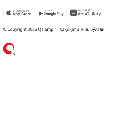
© Copyright 2026 Qalampir - Ҳақиқат аччиқ бўлади.