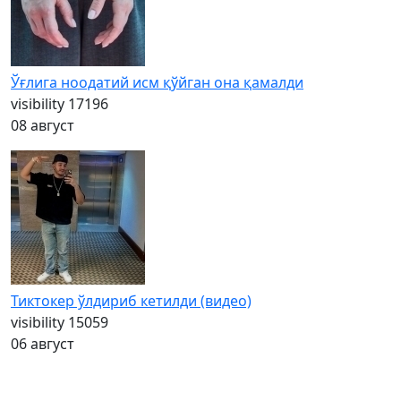
Ўғлига ноодатий исм қўйган она қамалди
visibility
17196
08 август
Тиктокер ўлдириб кетилди (видео)
visibility
15059
06 август