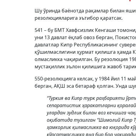
Шу ўринда баёнотда рақамлар билан яш
резолюцияларига эътибор қаратсак.
541 – бу БМТ Хавфсизлик Кенгаши томони
уни 13 давлат ёқлаб овоз берган, Покист
давлатлар Кипр Республикасининг суверен
қўшилмаслигини ҳурмат қилишга ҳамда К
олмасликка чақирилган. Бу резолюция 19
мустақиллик эълон қилишига жавоб тариқ
550-резолюцияга келсак, у 1984 йил 11 м
берган, АҚШ эса бетараф қолган. Унда шу
“Туркия ва Кипр турк раҳбарияти ўр
сепаратистик ҳаракатларни қоралайди
улардан зудлик билан воз кечишга ч
оқибатида тузилган “Шимолий Кипр Т
ҳамкорлик қилмасликка ва юқорида к
кўрсатмасликка яна бир бор чақиради