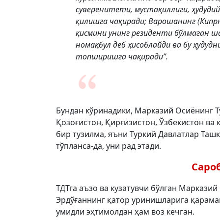
суверенитети, мустақиллиги, ҳудуди
қилишга чақиради; Варошанинг (Кипр
қисмини унинг резиденти бўлмаган
номақбул деб ҳисоблайди ва бу ҳуд
топширишга чақиради”.
Бундан кўринадики, Марказий Осиёнинг Ту
Қозоғистон, Қирғизистон, Ўзбекистон ва 
бир тузилма, яъни Туркий Давлатлар Таш
тўпланса-да, уни рад этади.
Сароб
ТДТга аъзо ва кузатувчи бўлган Маркази
Эрдўғаннинг қатор уринишларига қарамай
умидли эҳтимолдан ҳам воз кечган.