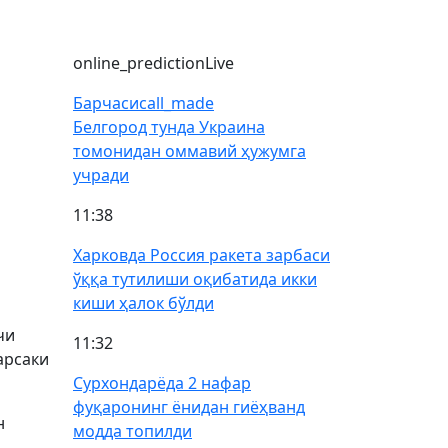
online_prediction
Live
Барчаси
call_made
Белгород тунда Украина
томонидан оммавий ҳужумга
учради
11:38
Харковда Россия ракета зарбаси
ўққа тутилиши оқибатида икки
киши ҳалок бўлди
чи
11:32
арсаки
Сурхондарёда 2 нафар
фуқаронинг ёнидан гиёҳванд
н
модда топилди
и