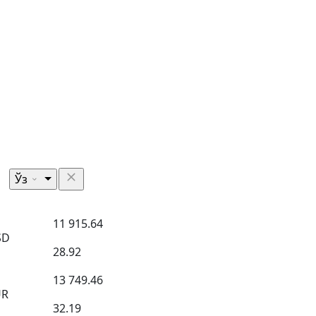
Ўз
11 915.64
SD
28.92
13 749.46
UR
32.19