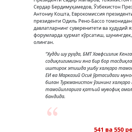
Сердар Бердимуҳамедов, Ўзбекистон Пре
Антониу Кошта, Еврокомиссия президенти
президенти Одиль Рено-Бассо томонидан 
давлатларнинг суверенитети ва ҳудудий 
форумларда ҳурмат кўрсатиш, шунингдек
олинган.
“Худди шу руҳда, БМТ Хавфсизлик Кенг
содиқлигимизни яна бир бор тасдиқл
иштирок этишда ушбу халқаро тамойи
ЕИ ва Марказий Осиё ўртасидаги мун
билан Туркманистон ўзининг халқар
тамойилларига қатъий мувофиқ амал
бандида.
541 ва 550 