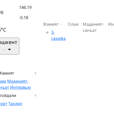
146.19
UB
-0.18
Жамият
Олам
Маданият-
Ин
6°C
санъат
3-
саҳифа
ошкент
Жамият
лам
Маданият-
нъат
Интервью
Фойдали
порт
Таҳлил