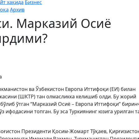
йт хақида
Бизнес
оқа
Архив
и. Марказий Осиё
ирдими?
а
уркманистон ва Ўзбекистон Европа Иттифоқи (ЕИ) билан
асини (ШКТР) тан олмасликка келишиб олди. Бу жорий
 бўлиб ўтган “Марказий Осиё – Европа Иттифоқи” бирин
з ифодасини топган. Бу эса Туркиянинг юзига урилган т
зоғистон Президенти Қосим-Жомарт Тўқаев, Қирғизисто
Президенти Имомали Раҳмон, Туркманистон Президент