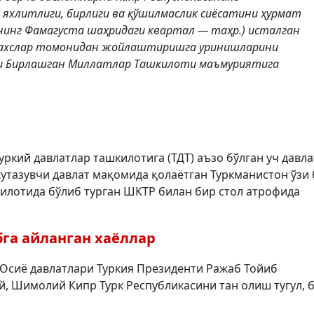
й яхлитлиги, бирлиги ва қўшилмаслик сиёсатини ҳурмат
нинг Фамагуста шаҳридаги квартал — таҳр.) исталган
 шахслар томонидан жойлаштиришга уринишларини
удни Бирлашган Миллатлар Ташкилоти маъмуриятига
ркий давлатлар ташкилотига (ТДТ) аъзо бўлган уч давла
кутазувчи давлат мақомида қолаётган Туркманистон ўзи
килотида бўлиб турган ШКТР билан бир стол атрофида
га айланган хаёллар
й Осиё давлатлари Туркия Президенти Ражаб Тойиб
, Шимолий Кипр Турк Республикасини тан олиш тугул, 