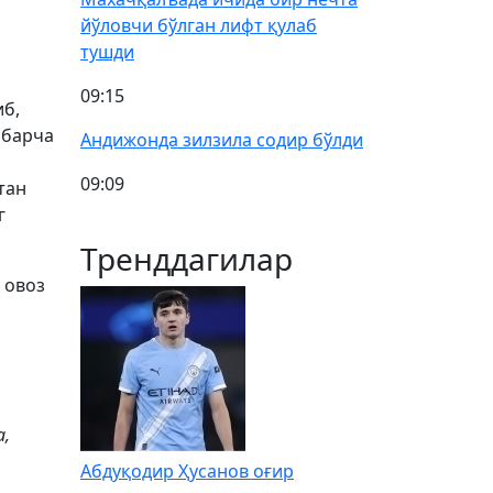
йўловчи бўлган лифт қулаб
тушди
09:15
иб,
 барча
Андижонда зилзила содир бўлди
09:09
тан
г
Тренддагилар
 овоз
а,
Абдуқодир Ҳусанов оғир