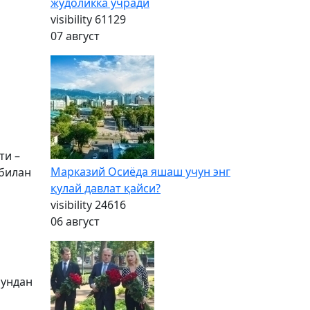
жудоликка учради
visibility
61129
07 август
ти –
Марказий Осиёда яшаш учун энг
 билан
қулай давлат қайси?
visibility
24616
06 август
бундан