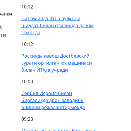
10:12
банки
Ситсилияда Этна вулқони
шиддат билан отилишда давом
й
этмоқда
яти
10:12
Россияда извош Достоевский
сурати ортилган юк машинаси
билан ЙТҲга учради
10:00
Сербия Исроил билан
биргаликда дрон заводини
очишни режалаштирмоқда
09:23
Махачқалъада ичида бир нечта