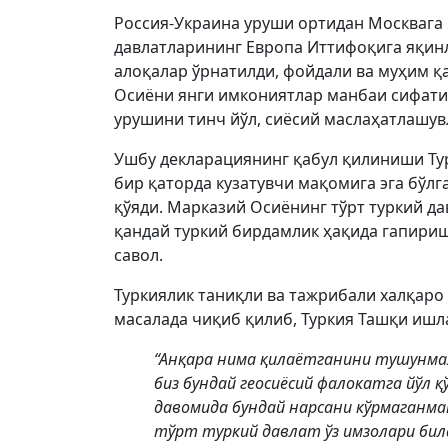
Россия-Украина уруши ортидан Москвага 
давлатларининг Европа Иттифоқига яқинл
алоқалар ўрнатилди, фойдали ва муҳим 
Осиёни янги имкониятлар манбаи сифатид
урушини тинч йўл, сиёсий маслаҳатлашув
Ушбу декларациянинг қабул қилиниши Ту
бир қаторда кузатувчи мақомига эга бўл
қўяди. Марказий Осиёнинг тўрт туркий д
қандай туркий бирдамлик ҳақида гапириш
савол.
Туркиялик таниқли ва тажрибали халқаро
масалада чиқиб қилиб, Туркия Ташқи ишл
“Анқара нима қилаётганини тушунмая
биз бундай геосиёсий фалокатга йўл 
давомида бундай нарсани кўрмаганман
тўрт туркий давлат ўз имзолари бил