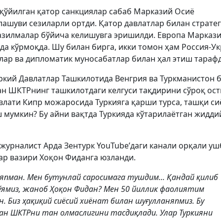
қўйилган қатор санкциялар сабаб Марказий Осиё
ашуви сезиларли ортди. Қатор давлатлар билан страте
қазилмалар бўйича келишувга эришилди. Европа Марказ
а кўрмоқда. Шу билан бирга, икки томон ҳам Россия-У
лар ва дипломатик муносабатлар билан ҳал этиш тараф
ркий Давлатлар Ташкилотида Венгрия ва Туркманистон 
ган ШКТРнинг ташкилотдаги келгуси тақдирини сўроқ ост
авлати Кипр можаросида Туркияга қарши турса, ташқи си
 мумкин? Бу айни вақтда Туркияда кўтарилаётган жидди
 журналист Арда Зентурк YouTube’даги канали орқали уш
ар вазири Хоқон Фиданга юзланди.
пман. Мен бутунлай саросимага тушдим... Қандай қилиб
қўямиз, жаноб Ҳоқон Фидан? Мен 50 йиллик фаолиятим
. Биз ҳақиқий сиёсий хиёнат билан шуғулланяпмиз. Бу
ан ШКТРни тан олмаслигини тасдиқлади. Улар Туркияни