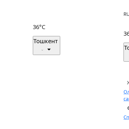
R
36°C
3
Тошкент
Т
О
са
С