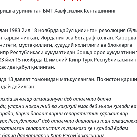
иришга уринилган БМТ Хавфсизлик Кенгашининг
дан 1983 йил 18 ноябрда қабул қилинган резолюция бўл
он қарши чиққан, Иордания эса бетараф қолган. Қарорда
итети, мустақиллиги, ҳудудий яхлитлиги ва блокларга
ипр Республикаси ҳукуматидан бошқа орол ҳукуматини 
83 йил 15 ноябрда Шимолий Кипр Турк Республикасинин
асида қабул қилинган.
айда 13 давлат томонидан маъқулланган. Покистон қарши
ндай дейилган:
тасида элчилар алмашинуви деб аталмиш барча
, уларни ноқонуний ва ҳақиқий эмас деб эълон қилади ва
ақиради; барча давлатларни сепаратистик ҳаракатлар
урк Республикаси” деб аталмиш давлатни тан олмасликк
ўрсатилган сепаратистик тузилмага ҳеч қандай ёрдам
; барча давлатларни Кипр Республикасининг