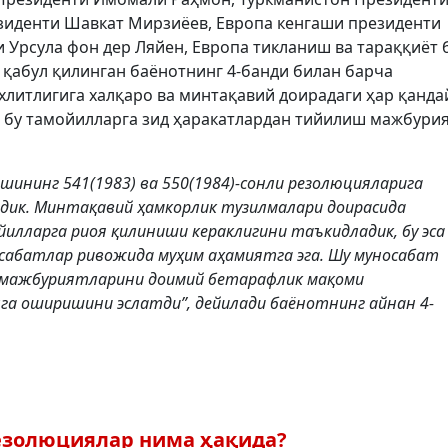
зиденти Шавкат Мирзиёев, Европа кенгаши президенти
 Урсула фон дер Ляйен, Европа тикланиш ва тараққиёт 
қабул қилинган баёнотнинг 4-банди билан барча
яхлитлигига халқаро ва минтақавий доирадаги ҳар қанда
, бу тамойилларга зид ҳаракатлардан тийилиш мажбури
ашининг 541(1983) ва 550(1984)-сонли резолюцияларига
адик. Минтақавий ҳамкорлик тузилмалари доирасида
лларга риоя қилиниши кераклигини таъкидладик, бу эса
осабатлар ривожида муҳим аҳамиятга эга. Шу муносабат
о мажбуриятларини доимий бетарафлик мақоми
га оширишини эслатди”, дейилади баёнотнинг айнан 4-
резолюциялар нима ҳақида?