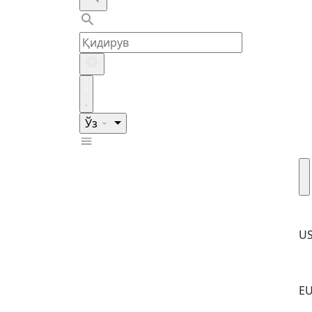
Ўз
U
E