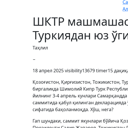
Са
Ал
ШКТР машмашас
Туркиядан юз ўг
Таҳлил
−
18 апрел 2025
visibility
13679
timer
15 дақиқ
Қозоғистон, Қирғизистон, Тожикистон, Т
биргаликда Шимолий Кипр Турк Республик
йилнинг 3-4 апрель кунлари Самарқандда
саммитида қабул қилинган декларацияда ў
сифатида баҳоланмоқда. Хўш, нега?
Гап шундаки, саммит якунлари бўйича Қо
Президенти Садир Жапаров, Тожикистон 