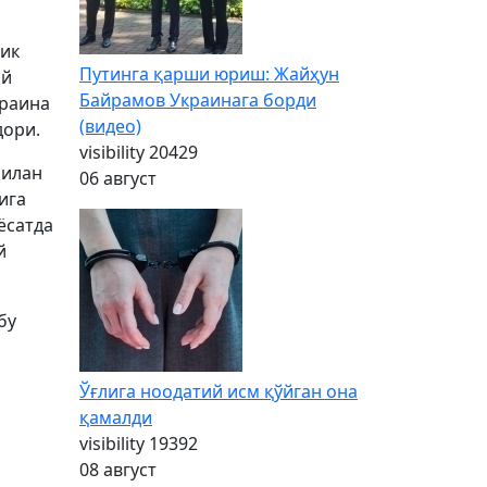
гик
Путинга қарши юриш: Жайҳун
ий
Байрамов Украинага борди
краина
(видео)
дори.
visibility
20429
билан
06 август
ига
ёсатда
й
бу
Ўғлига ноодатий исм қўйган она
қамалди
visibility
19392
08 август