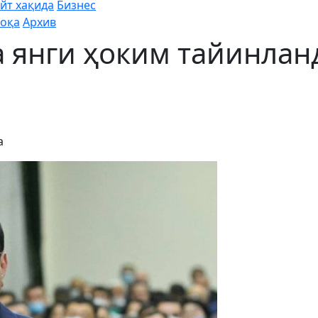
йт хақида
Бизнес
оқа
Архив
 янги ҳоким тайинлан
а