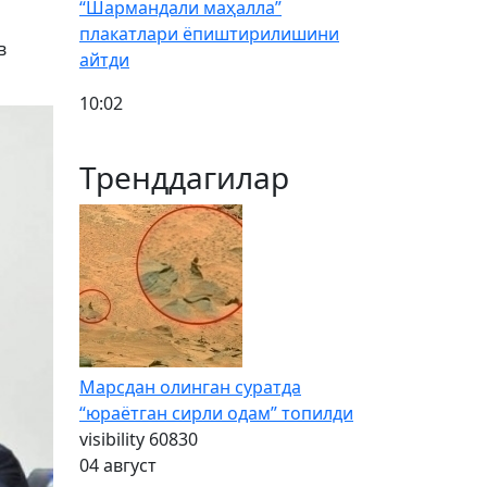
“Шармандали маҳалла”
плакатлари ёпиштирилишини
в
айтди
10:02
Тренддагилар
Марсдан олинган суратда
“юраётган сирли одам” топилди
visibility
60830
04 август