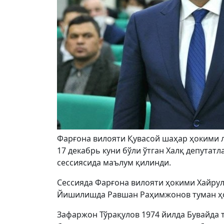
Фарғона вилояти Қувасой шаҳар ҳокими л
17 декабрь куни бўли ўтган Халқ депута
сессиясида маълум қилинди.
Сессияда Фарғона вилояти ҳокими Хайрул
Йишилишда Равшан Раҳимжонов туман ҳо
Зафаржон Тўрақулов 1974 йилда Бувайда т