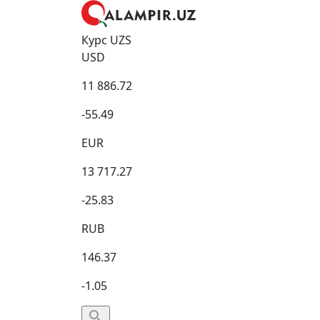
Курс UZS
USD
11 886.72
-55.49
EUR
13 717.27
-25.83
RUB
146.37
-1.05