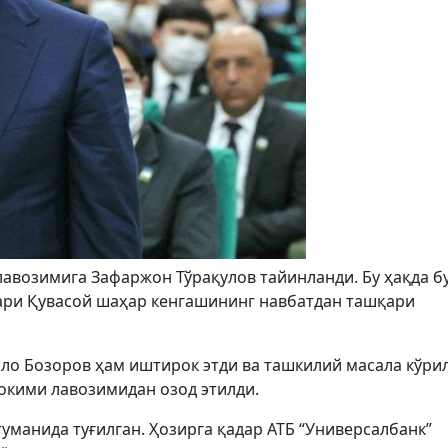
авозимига Зафаржон Тўрақулов тайинланди. Бу ҳақда бу
тлари Қувасой шаҳар кенгашининг навбатдан ташқари
ло Бозоров ҳам иштирок этди ва ташкилий масала кўрил
кими лавозимидан озод этилди.
уманида туғилган. Ҳозирга қадар АТБ “Универсалбанк”