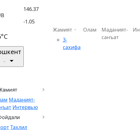
146.37
UB
-1.05
Жамият
Олам
Маданият-
Ин
6°C
санъат
3-
саҳифа
ошкент
Жамият
лам
Маданият-
нъат
Интервью
Фойдали
порт
Таҳлил