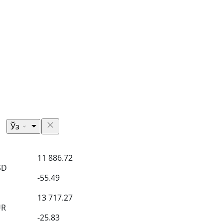
Ўз
11 886.72
SD
-55.49
13 717.27
UR
-25.83