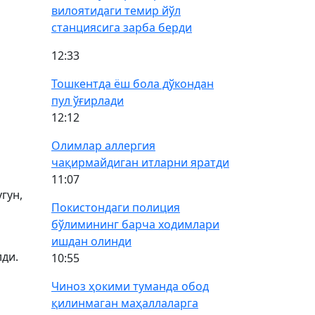
вилоятидаги темир йўл
станциясига зарба берди
12:33
Тошкентда ёш бола дўкондан
пул ўғирлади
12:12
Олимлар аллергия
чақирмайдиган итларни яратди
11:07
гун,
Покистондаги полиция
бўлимининг барча ходимлари
ишдан олинди
ди.
10:55
Чиноз ҳокими туманда обод
қилинмаган маҳаллаларга