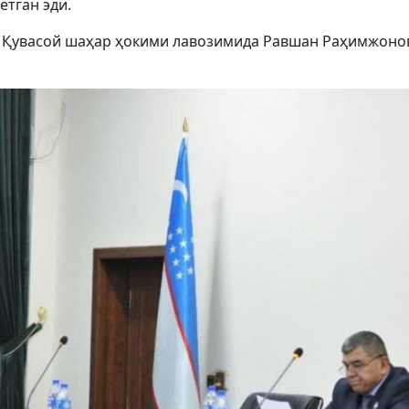
тган эди.
ён Қувасой шаҳар ҳокими лавозимида Равшан Раҳимжоно