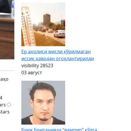
Ер аҳолиси мисли кўрилмаган
иссиқ ҳаводан огоҳлантирилди
visibility
28523
03 август
баҳо
4
ars
stars
Буюк Британияда “вампир” қўлга