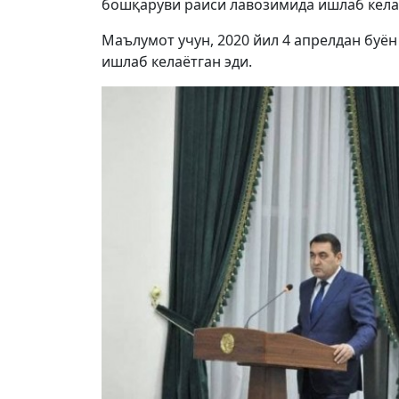
бошқаруви раиси лавозимида ишлаб келаё
Маълумот учун, 2020 йил 4 апрелдан бу
ишлаб келаётган эди.