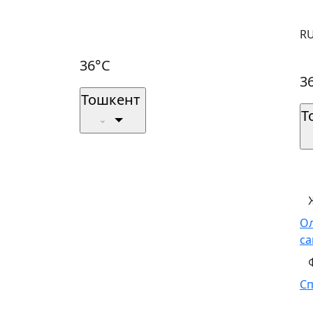
R
36°C
3
Тошкент
Т
О
са
С