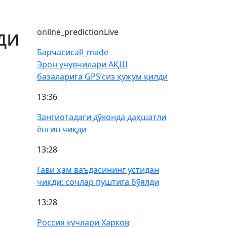
ди
online_prediction
Live
Барчаси
call_made
Эрон учувчилари АҚШ
базаларига GPS’сиз ҳужум қилди
13:36
Зангиотадаги дўконда даҳшатли
ёнғин чиқди
13:28
Гави ҳам ваъдасининг устидан
чиқди: сочлар пуштига бўялди
13:28
Россия кучлари Харков