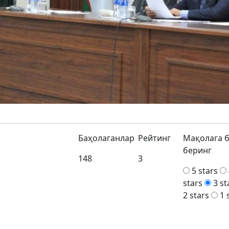
Баҳолаганлар
Рейтинг
Мақолага 
беринг
148
3
5 stars
stars
3 st
2 stars
1 