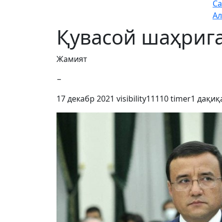
Са
Ал
Қувасой шаҳрига
Жамият
−
17 декабр 2021
visibility
11110
timer
1 дақиқ