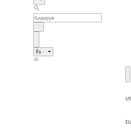
Ўз
U
E