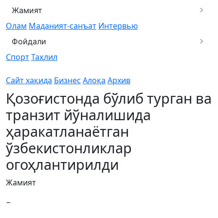
Жамият
Олам
Маданият-санъат
Интервью
Фойдали
Спорт
Таҳлил
Сайт хақида
Бизнес
Алоқа
Архив
Қозоғистонда бўлиб турган ва
транзит йўналишида
ҳаракатланаётган
ўзбекистонликлар
огоҳлантирилди
Жамият
−