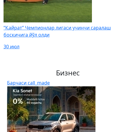
“Қайрат” Чемпионлар лигаси учинчи саралаш
босқичига йўл олди
30 июл
Бизнес
Барчаси
call_made