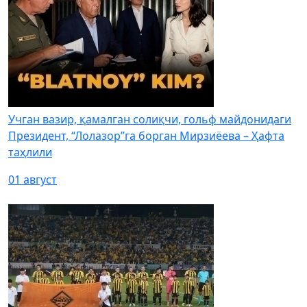
Учган вазир, қамалган солиқчи, гольф майдонидаги
Президент, “Лолазор”га борган Мирзиёева – Ҳафта
таҳлили
01 август