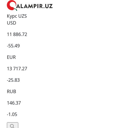
Курс UZS
USD
11 886.72
-55.49
EUR
13 717.27
-25.83
RUB
146.37
-1.05