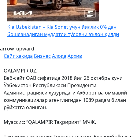
4
Kia Uzbekistan – Kia Sonet учун йиллик 0% дан
бошланадиган муддатли тўловни эълон қилди
arrow_upward
Сайт хақида
Бизнес
Алоқа
Архив
QALAMPIR.UZ.
Веб-сайт ОАВ сифатида 2018 йил 26 октябрь куни
Ўзбекистон Республикаси Президенти
Администрацияси ҳузуридаги Ахборот ва оммавий
коммуникациялар агентлигидан 1089 рақам билан
рўйхатга олинган.
Муассис: “QALAMPIR Таҳририят” МЧЖ.
Таҳририят манзили: Тошкент шаҳри, Беруний кўчаси,