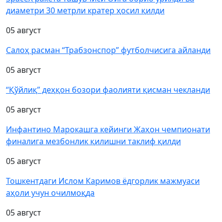
диаметри 30 метрли кратер ҳосил қилди
05 август
Салоҳ расман “Трабзонспор” футболчисига айланди
05 август
“Қўйлиқ” деҳқон бозори фаолияти қисман чекланди
05 август
Инфантино Марокашга кейинги Жаҳон чемпионати
финалига мезбонлик қилишни таклиф қилди
05 август
Тошкентдаги Ислом Каримов ёдгорлик мажмуаси
аҳоли учун очилмоқда
05 август