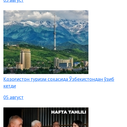
05 август
Қозоғистон туризм соҳасида Ўзбекистондан ўзиб
кетди
05 август