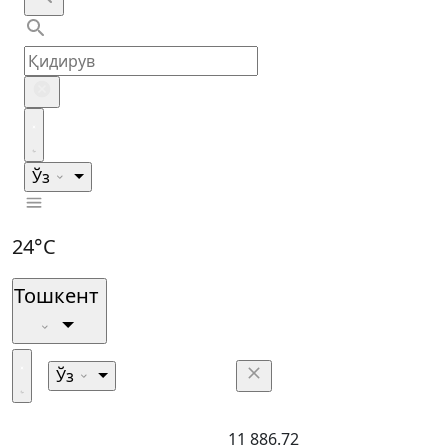
Ўз
24°C
Тошкент
Ўз
11 886.72