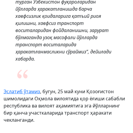
турган Ўзбекистон фуқароларидан
йўлларда ҳаракатланишда барча
хавфсизлик қоидаларига қатъий риоя
қилишни, хавфсиз транспорт
воситаларидан фойдаланишни, зарурат
бўлмаганда узоқ масофали йўлларда
транспорт воситаларида
ҳаракатланмасликни сўраймиз”, дейилади
хабарда.
Эслатиб ўтамиз
, бугун, 25 май куни Қозоғистон
шимолидаги Оқмола вилоятида қор ёғиши сабабли
республика ва вилоят аҳамиятига эга йўлларнинг
бир қанча участкаларида транспорт ҳаракати
чекланганди.