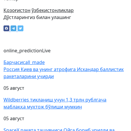
Қозоғистон
ўзбекистонликлар
Дўстларингиз билан улашинг
online_prediction
Live
Барчаси
call_made
Россия Киев ва унинг атрофига Искандар баллистик
ракеталарини учирди
05 август
Wildberries тикланиш учун 1,3 трлн рублгача
маблаққа муҳтож бўлиши мумкин
05 август
SpaceX ракета ташувчиси Ойга бориб урилди ва