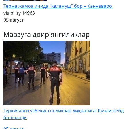
Терма жамоа ичида “каламуш” бор – Каннаваро
visibility
14963
05 август
Мавзуга доир янгиликлар
Туркиядаги ўзбекистонликлар диққатига! Кучли рейд
бошланди