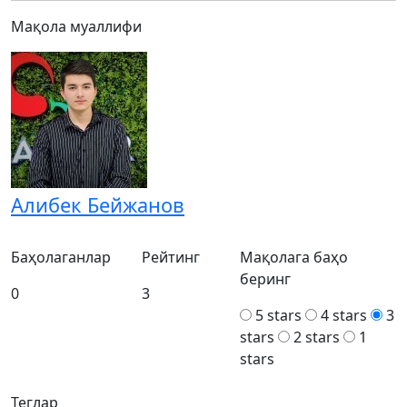
Мақола муаллифи
Алибек Бейжанов
Баҳолаганлар
Рейтинг
Мақолага баҳо
беринг
0
3
5 stars
4 stars
3
stars
2 stars
1
stars
Теглар