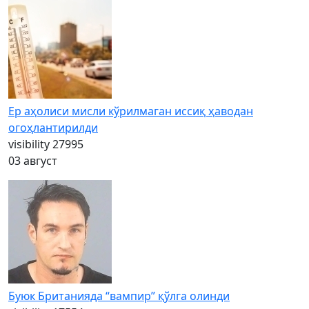
Ер аҳолиси мисли кўрилмаган иссиқ ҳаводан
огоҳлантирилди
visibility
27995
03 август
Буюк Британияда “вампир” қўлга олинди