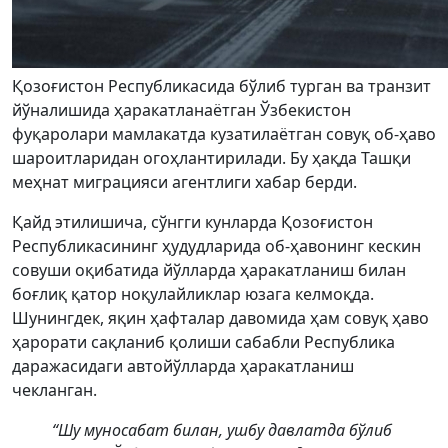
Қозоғистон Республикасида бўлиб турган ва транзит
йўналишида ҳаракатланаётган Ўзбекистон
фуқаролари мамлакатда кузатилаётган совуқ об-ҳаво
шароитларидан огоҳлантирилади. Бу ҳақда Ташқи
меҳнат миграцияси агентлиги хабар берди.
Қайд этилишича, сўнгги кунларда Қозоғистон
Республикасининг ҳудудларида об-ҳавонинг кескин
совуши оқибатида йўлларда ҳаракатланиш билан
боғлиқ қатор ноқулайликлар юзага келмоқда.
Шунингдек, яқин ҳафталар давомида ҳам совуқ ҳаво
ҳарорати сақланиб қолиши сабабли Республика
даражасидаги автойўлларда ҳаракатланиш
чекланган.
“Шу муносабат билан, ушбу давлатда бўлиб