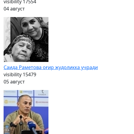
visibility
17554
04 август
Саида Раметова оғир жудоликка учради
visibility
15479
05 август