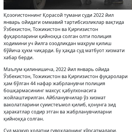
Қозоғистоннинг Қорасой тумани суди 2022 йил
январь ойидаги оммавий тартибсизликлар вақтида
Ўзбекистон, Тожикистон ва Қирғизистон
фуқароларини қийноққа солган олти полиция
ходимини уч йилга озодликдан маҳрум қилиш
бўйича ҳукм чиқарди. Бу ҳақда суд матбуот хизмати
хабар берди.
Маълум қилинишича, 2022 йил январь ойида
Ўзбекистон, Тожикистон ва Қирғизистон фуқаролари
ҳам бўлган 44 нафар жабрланувчи полиция
бошқармасининг махсус қабулхонасига
жойлаштирилган. Айбланувчилар ўз хизмат
ваколатларини суиистеъмол қилиб, қонунга зид
ҳаракатлар содир этган ва жабрланувчиларни
қийноққа солган.
Суд мазкур ҳолатни гувоҳларнинг кўрсатмалари,