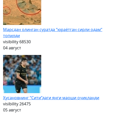
Марсдан олинган суратда “юраётган сирли одам”
топилди
visibility
68530
04 август
Ҳусановнинг “Сити”даги янги маоши очиқланди
visibility
26475
05 август