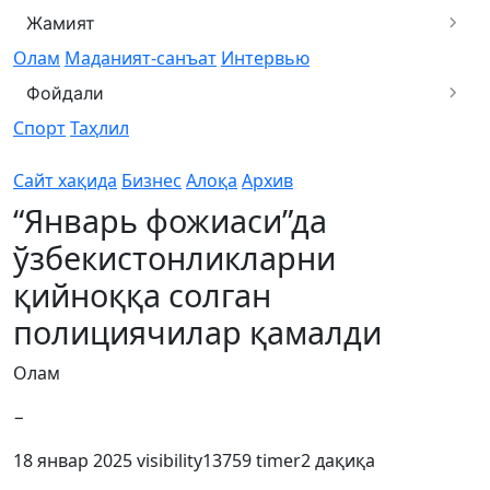
Жамият
Олам
Маданият-санъат
Интервью
Фойдали
Спорт
Таҳлил
Сайт хақида
Бизнес
Алоқа
Архив
“Январь фожиаси”да
ўзбекистонликларни
қийноққа солган
полициячилар қамалди
Олам
−
18 январ 2025
visibility
13759
timer
2 дақиқа