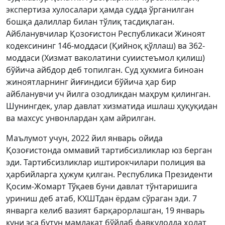
экспертиза хулосалари ҳамда судда ўрганилган
бошқа далиллар билан тўлиқ тасдиқлаган.
Айбланувчилар Қозоғистон Республикаси Жиноят
кодексининг 146-моддаси (Қийноқ қўллаш) ва 362-
моддаси (Хизмат ваколатини суиистеъмол қилиш)
бўйича айбдор деб топилган. Суд ҳукмига биноан
жиноятларнинг йиғиндиси бўйича ҳар бир
айбланувчи уч йилга озодликдан маҳрум қилинган.
Шунингдек, улар давлат хизматида ишлаш ҳуқуқидан
ва махсус унвонлардан ҳам айрилган.
Маълумот учун, 2022 йил январь ойида
Қозоғистонда оммавий тартибсизликлар юз берган
эди. Тартибсизликлар иштирокчилари полиция ва
ҳарбийларга ҳужум қилган. Республика Президенти
Қосим-Жомарт Тўқаев буни давлат тўнтаришига
уриниш деб атаб, КХШТдан ёрдам сўраган эди. 7
январга келиб вазият барқарорлашган, 19 январь
куни эса бутун мамлакат бўйлаб фавқулодда ҳолат