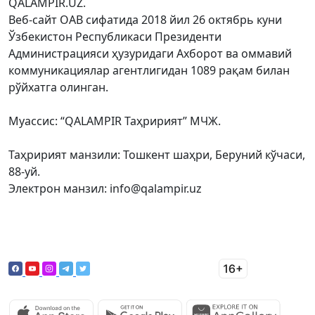
QALAMPIR.UZ.
Веб-сайт ОАВ сифатида 2018 йил 26 октябрь куни
Ўзбекистон Республикаси Президенти
Администрацияси ҳузуридаги Ахборот ва оммавий
коммуникациялар агентлигидан 1089 рақам билан
рўйхатга олинган.
Муассис: “QALAMPIR Таҳририят” МЧЖ.
Таҳририят манзили: Тошкент шаҳри, Беруний кўчаси,
88-уй.
Электрон манзил: info@qalampir.uz