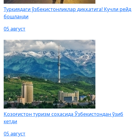
Туркиядаги ўзбекистонликлар диққатига! Кучли рейд
бошланди
05 август
Қозоғистон туризм соҳасида Ўзбекистондан ўзиб
кетди
05 август