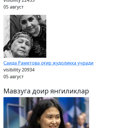
visibility
22455
05 август
Саида Раметова оғир жудоликка учради
visibility
20934
05 август
Мавзуга доир янгиликлар