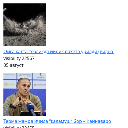
Ойга катта тезликда йирик ракета урилди (видео)
visibility
22567
05 август
Терма жамоа ичида “каламуш” бор – Каннаваро