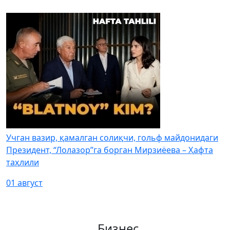
Учган вазир, қамалган солиқчи, гольф майдонидаги
Президент, “Лолазор”га борган Мирзиёева – Ҳафта
таҳлили
01 август
Бизнес