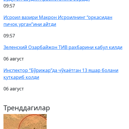
09:57
Исроил вазири Макрон Исроилнинг “орқасидан
пичоқ урган”ини айтди
09:57
Зеленский Озарбайжон ТИВ раҳбарини қабул қилди
06 август
Инспектор “Бўрижар”да чўкаётган 13 яшар болани
қутқариб қолди
06 август
Тренддагилар