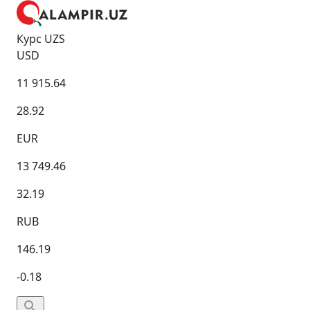
Курс UZS
USD
11 915.64
28.92
EUR
13 749.46
32.19
RUB
146.19
-0.18