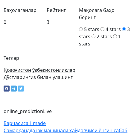
Баҳолаганлар
Рейтинг
Мақолага баҳо
беринг
0
3
5 stars
4 stars
3
stars
2 stars
1
stars
Теглар
Қозоғистон
ўзбекистонликлар
Дўстларингиз билан улашинг
online_prediction
Live
Барчаси
call_made
Самарқандда юк машинаси ҳайдовчиси ёнғин сабаб