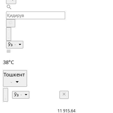
Ўз
38°C
Тошкент
Ўз
11 915.64