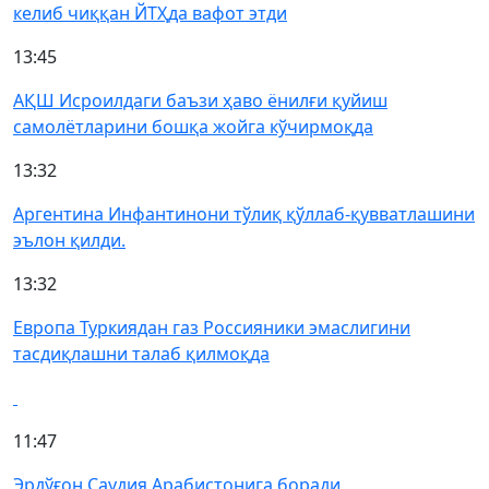
келиб чиққан ЙТҲда вафот этди
13:45
АҚШ Исроилдаги баъзи ҳаво ёнилғи қуйиш
самолётларини бошқа жойга кўчирмоқда
13:32
Аргентина Инфантинони тўлиқ қўллаб-қувватлашини
эълон қилди.
13:32
Европа Туркиядан газ Россияники эмаслигини
тасдиқлашни талаб қилмоқда
11:47
Эрдўғон Саудия Арабистонига боради