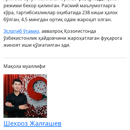
режими бекор қилинган. Расмий маълумотларга
кўра, тартибсизликлар оқибатида 238 киши ҳалок
бўлган, 4,5 мингдан ортиқ одам жароҳат олган.
Эслатиб ўтамиз,
аввалроқ Қозоғистонда
ўзбекистонлик ҳайдовчини жароҳатлаган фуқарога
жиноят иши қўзғатилган эди.
Мақола муаллифи
Шехроз Жалғашев