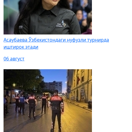
Асаубаева Ўзбекистондаги нуфузли турнирда
иштирок этади
06 август