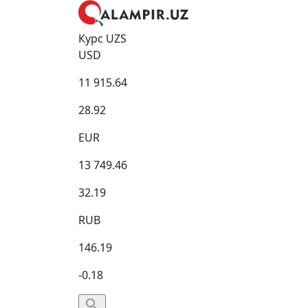
Курс UZS
USD
11 915.64
28.92
EUR
13 749.46
32.19
RUB
146.19
-0.18