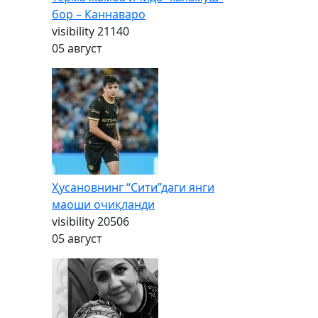
бор – Каннаваро
visibility
21140
05 август
Ҳусановнинг “Сити”даги янги
маоши очиқланди
visibility
20506
05 август