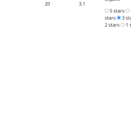
20
3.1
5 stars
stars
3 st
2 stars
1 