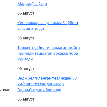
Мадрид”га ўтди
06 август
Киевликларга сув ғамлаб қўйиш
тавсия этилди
06 август
Тошкентда белгиланмаган жойга
чиқинди ташлаган эркакка чора
кўрилди
06 август
Энди белгиланган тезликдан 80
км/соат тез ҳайдаганлар
 билан
“права”сидан айрилади
06 август