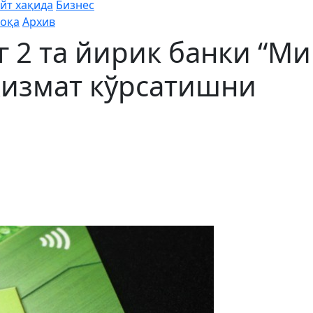
йт хақида
Бизнес
оқа
Архив
 2 та йирик банки “Ми
хизмат кўрсатишни