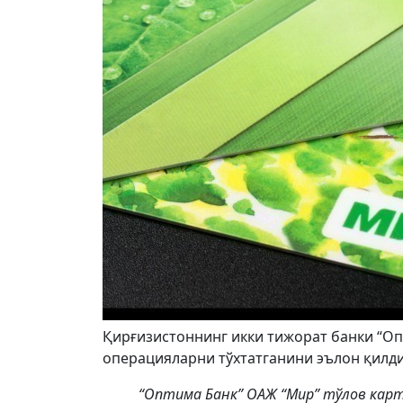
Қирғизистоннинг икки тижорат банки “Оп
операцияларни тўхтатганини эълон қилди
“Оптима Банк” ОАЖ “Мир” тўлов кар