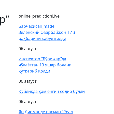
р”
online_prediction
Live
Барчаси
call_made
Зеленский Озарбайжон ТИВ
раҳбарини қабул қилди
06 август
Инспектор “Бўрижар”да
чўкаётган 13 яшар болани
қутқариб қолди
06 август
Қўйлиқда ҳам ёнғин содир бўлди
06 август
Ян Диоманде расман “Реал