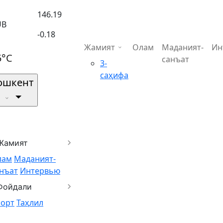
146.19
UB
-0.18
Жамият
Олам
Маданият-
Ин
5°C
санъат
3-
саҳифа
ошкент
Жамият
лам
Маданият-
нъат
Интервью
Фойдали
порт
Таҳлил