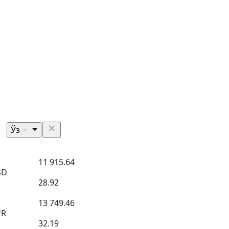
Ўз
11 915.64
SD
28.92
13 749.46
UR
32.19