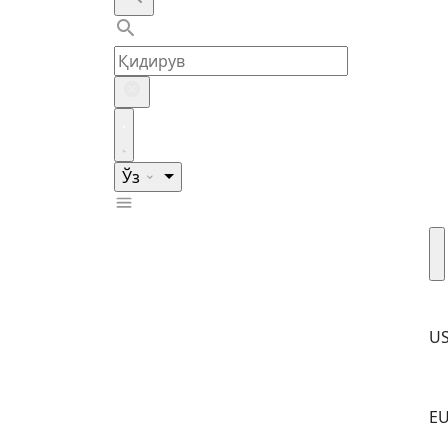
Ўз
U
E