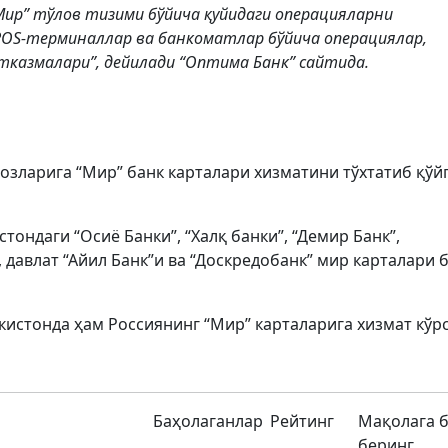
Мир” тўлов тизими бўйича қуйидаги операцияларни
POS-терминаллар ва банкоматлар бўйича операциялар,
тказмалари”, дейилади “Оптима Банк” сайтида.
озларига “Мир” банк карталари хизматини тўхтатиб қўй
ондаги “Осиё Банки”, “Халқ банки”, “Демир Банк”,
, давлат “Айил Банк”и ва “Доскредобанк” мир карталари 
екистонда ҳам Россиянинг “Мир” карталарига хизмат кў
Баҳолаганлар
Рейтинг
Мақолага 
беринг