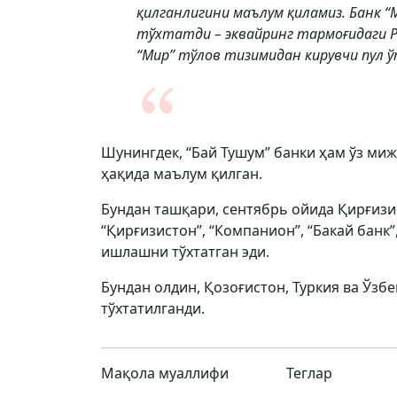
қилганлигини маълум қиламиз. Банк “
тўхтатди – эквайринг тармоғидаги 
“Мир” тўлов тизимидан кирувчи пул ў
Шунингдек, “Бай Тушум” банки ҳам ўз миж
ҳақида маълум қилган.
Бундан ташқари, сентябрь ойида Қирғизист
“Қирғизистон”, “Компанион”, “Бакай банк”
ишлашни тўхтатган эди.
Бундан олдин, Қозоғистон, Туркия ва Ўзб
тўхтатилганди.
Мақола муаллифи
Теглар