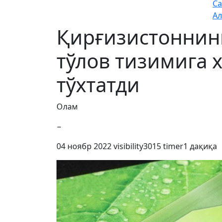
Са
Ал
Қирғизистоннинг
тўлов тизимига 
тўхтатди
Олам
−
04 ноябр 2022
visibility
3015
timer
1 дақиқа