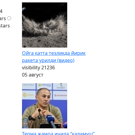
4
ars
stars
Ойга катта тезликда йирик
ракета урилди (видео)
visibility
21236
05 август
Терма жамоа ичида “каламуш”