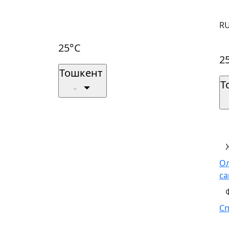
R
25°C
2
Тошкент
Т
О
са
С