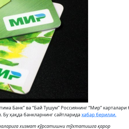
тима Банк” ва “Бай Тушум” Россиянинг “Мир” карталари
. Бу ҳақда банкларнинг сайтларида
хабар берилди.
таларига хизмат кўрсатишни тўхтатишга қарор