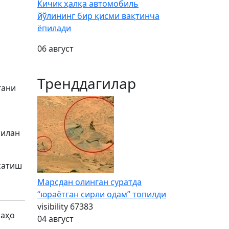
Кичик ҳалқа автомобиль
йўлининг бир қисми вақтинча
ёпилади
06 август
Тренддагилар
гани
билан
рсатиш
Марсдан олинган суратда
“юраётган сирли одам” топилди
visibility
67383
баҳо
04 август