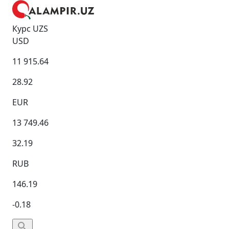
Курс UZS
USD
11 915.64
28.92
EUR
13 749.46
32.19
RUB
146.19
-0.18