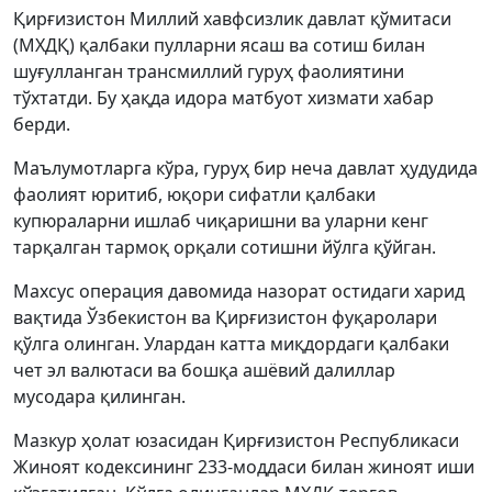
Қирғизистон Миллий хавфсизлик давлат қўмитаси
(МХДҚ) қалбаки пулларни ясаш ва сотиш билан
шуғулланган трансмиллий гуруҳ фаолиятини
тўхтатди. Бу ҳақда идора матбуот хизмати хабар
берди.
Маълумотларга кўра, гуруҳ бир неча давлат ҳудудида
фаолият юритиб, юқори сифатли қалбаки
купюраларни ишлаб чиқаришни ва уларни кенг
тарқалган тармоқ орқали сотишни йўлга қўйган.
Махсус операция давомида назорат остидаги харид
вақтида Ўзбекистон ва Қирғизистон фуқаролари
қўлга олинган. Улардан катта миқдордаги қалбаки
чет эл валютаси ва бошқа ашёвий далиллар
мусодара қилинган.
Мазкур ҳолат юзасидан Қирғизистон Республикаси
Жиноят кодексининг 233-моддаси билан жиноят иши