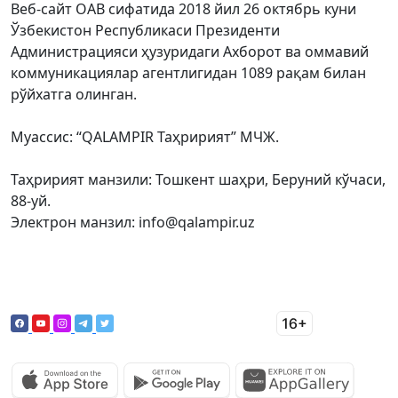
Веб-сайт ОАВ сифатида 2018 йил 26 октябрь куни
Ўзбекистон Республикаси Президенти
Администрацияси ҳузуридаги Ахборот ва оммавий
коммуникациялар агентлигидан 1089 рақам билан
рўйхатга олинган.
Муассис: “QALAMPIR Таҳририят” МЧЖ.
Таҳририят манзили: Тошкент шаҳри, Беруний кўчаси,
88-уй.
Электрон манзил: info@qalampir.uz