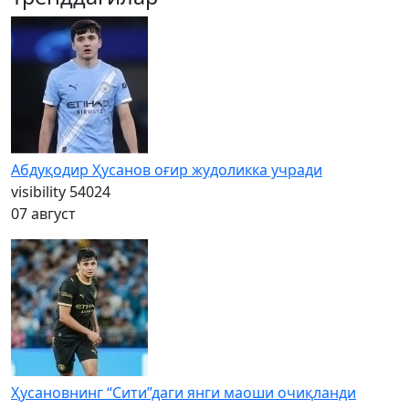
Абдуқодир Ҳусанов оғир жудоликка учради
visibility
54024
07 август
Ҳусановнинг “Сити”даги янги маоши очиқланди