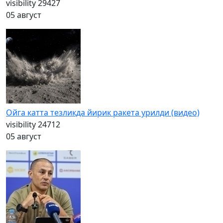
visibility
29427
05 август
Ойга катта тезликда йирик ракета урилди (видео)
visibility
24712
05 август