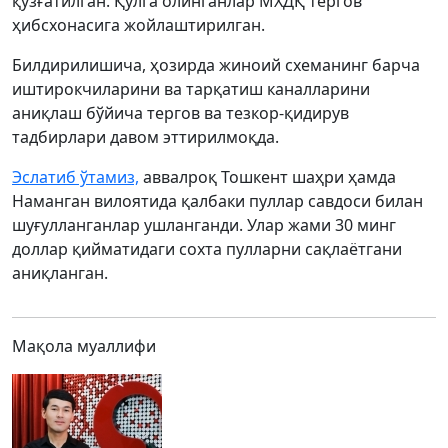
қўзғатилган. Қўлга олинганлар МХДҚ тергов
ҳибсхонасига жойлаштирилган.
Билдирилишича, ҳозирда жиноий схеманинг барча
иштирокчиларини ва тарқатиш каналларини
аниқлаш бўйича тергов ва тезкор-қидирув
тадбирлари давом эттирилмоқда.
Эслатиб ўтамиз,
аввалроқ Тошкент шаҳри ҳамда
Наманган вилоятида қалбаки пуллар савдоси билан
шуғулланганлар ушланганди. Улар жами 30 минг
доллар қийматидаги сохта пулларни сақлаётгани
аниқланган.
Мақола муаллифи