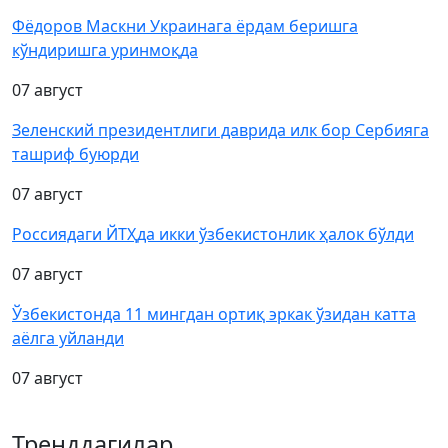
Фёдоров Маскни Украинага ёрдам беришга
кўндиришга уринмоқда
07 август
Зеленский президентлиги даврида илк бор Сербияга
ташриф буюрди
07 август
Россиядаги ЙТҲда икки ўзбекистонлик ҳалок бўлди
07 август
Ўзбекистонда 11 мингдан ортиқ эркак ўзидан катта
аёлга уйланди
07 август
Тренддагилар