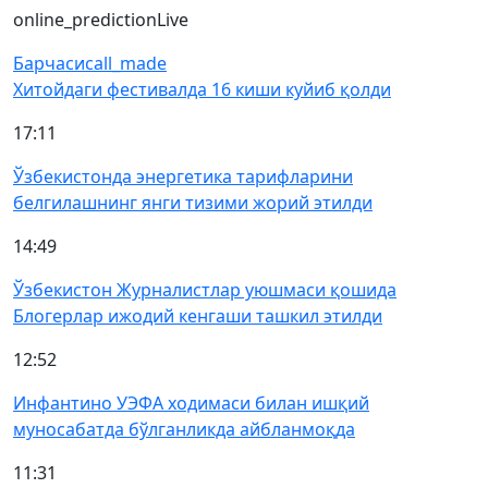
online_prediction
Live
Барчаси
call_made
Хитойдаги фестивалда 16 киши куйиб қолди
17:11
Ўзбекистонда энергетика тарифларини
белгилашнинг янги тизими жорий этилди
14:49
Ўзбекистон Журналистлар уюшмаси қошида
Блогерлар ижодий кенгаши ташкил этилди
12:52
Инфантино УЭФА ходимаси билан ишқий
муносабатда бўлганликда айбланмоқда
11:31