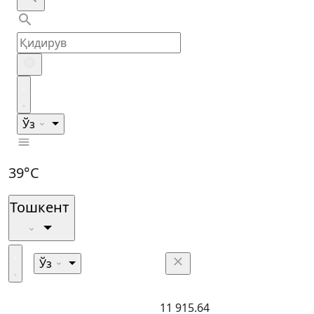
Ўз
39°C
Тошкент
Ўз
11 915.64