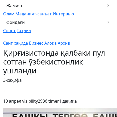
Жамият
Олам
Маданият-санъат
Интервью
Фойдали
Спорт
Таҳлил
Сайт хақида
Бизнес
Алоқа
Архив
Қирғизистонда қалбаки пул
сотган ўзбекистонлик
ушланди
3-саҳифа
−
10 апрел
visibility
2936
timer
1 дақиқа