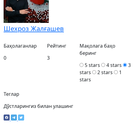
Шехроз Жалғашев
Баҳолаганлар
Рейтинг
Мақолага баҳо
беринг
0
3
5 stars
4 stars
3
stars
2 stars
1
stars
Теглар
Дўстларингиз билан улашинг