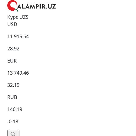
Курс UZS
USD
11 915.64
28.92
EUR
13 749.46
32.19
RUB
146.19
-0.18