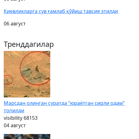
Киевликларга сув ғамлаб қўйиш тавсия этилди
06 август
Тренддагилар
Марсдан олинган суратда “юраётган сирли одам”
топилди
visibility
68153
04 август