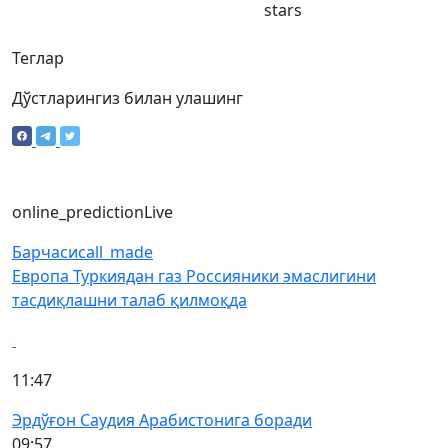
stars
Теглар
Дўстларингиз билан улашинг
online_prediction
Live
Барчаси
call_made
Европа Туркиядан газ Россияники эмаслигини
тасдиқлашни талаб қилмоқда
11:47
Эрдўғон Саудия Арабистонига боради
09:57