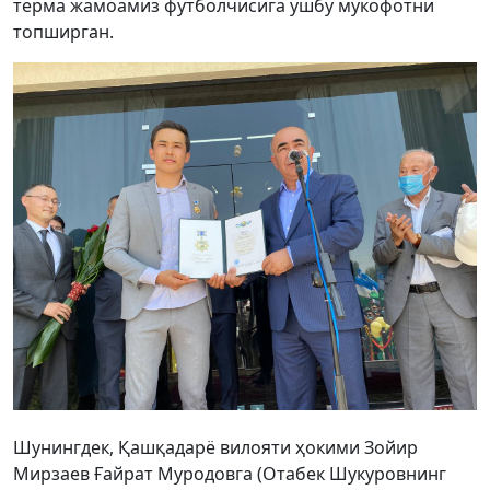
терма жамоамиз футболчисига ушбу мукофотни
топширган.
Шунингдек, Қашқадарё вилояти ҳокими Зойир
Мирзаев Ғайрат Муродовга (Отабек Шукуровнинг