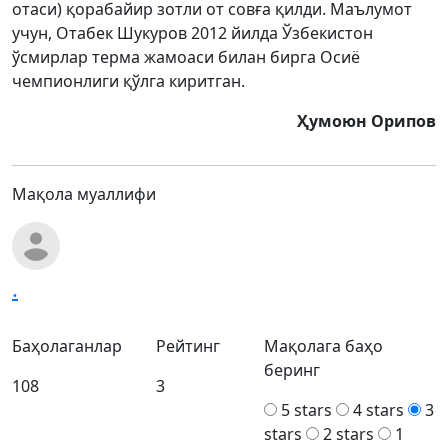
отаси) қорабайир зотли от совға қилди. Маълумот
учун, Отабек Шукуров 2012 йилда Ўзбекистон
ўсмирлар терма жамоаси билан бирга Осиё
чемпионлиги қўлга киритган.
Ҳумоюн Орипов
Мақола муаллифи
.
Баҳолаганлар
Рейтинг
Мақолага баҳо
беринг
108
3
5 stars
4 stars
3
stars
2 stars
1