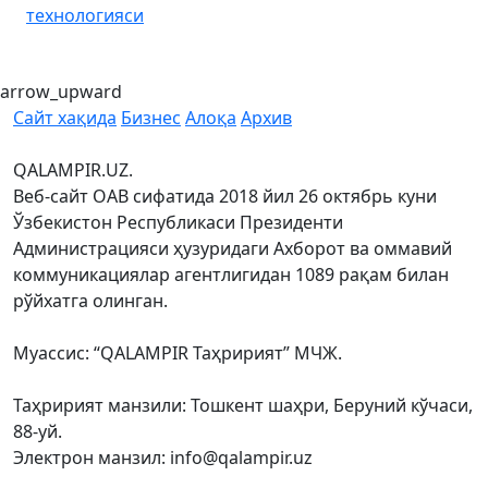
технологияси
arrow_upward
Сайт хақида
Бизнес
Алоқа
Архив
QALAMPIR.UZ.
Веб-сайт ОАВ сифатида 2018 йил 26 октябрь куни
Ўзбекистон Республикаси Президенти
Администрацияси ҳузуридаги Ахборот ва оммавий
коммуникациялар агентлигидан 1089 рақам билан
рўйхатга олинган.
Муассис: “QALAMPIR Таҳририят” МЧЖ.
Таҳририят манзили: Тошкент шаҳри, Беруний кўчаси,
88-уй.
Электрон манзил: info@qalampir.uz