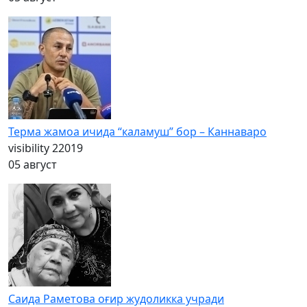
Терма жамоа ичида “каламуш” бор – Каннаваро
visibility
22019
05 август
Саида Раметова оғир жудоликка учради