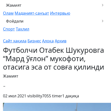
Жамият
Олам
Маданият-санъат
Интервью
Фойдали
Спорт
Таҳлил
Сайт хақида
Бизнес
Алоқа
Архив
Футболчи Отабек Шукуровга
“Мард ўғлон” мукофоти,
отасига эса от совға қилинди
Жамият
−
02 июл 2021
visibility
7055
timer
1 дақиқа