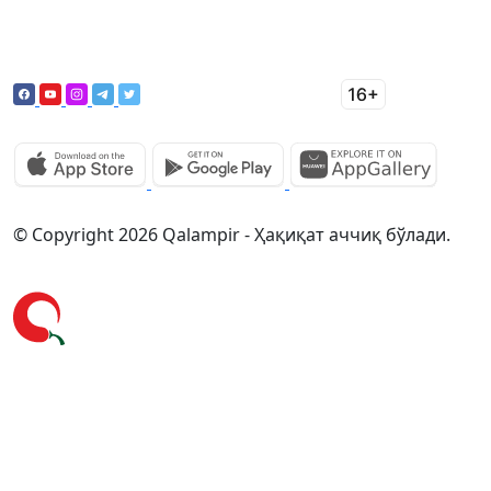
© Copyright 2026 Qalampir - Ҳақиқат аччиқ бўлади.