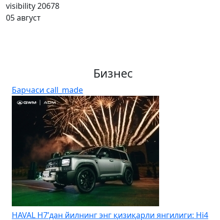
visibility
20678
05 август
Бизнес
Барчаси
call_made
HAVAL H7’дан йилнинг энг қизиқарли янгилиги: Hi4
K