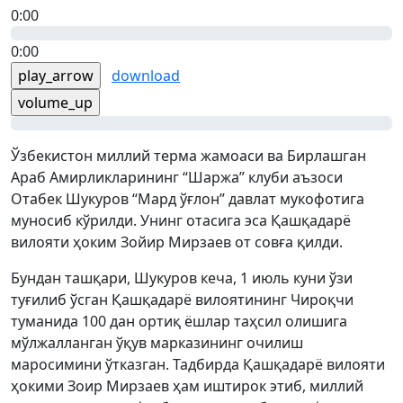
0:00
0:00
play_arrow
download
volume_up
Ўзбекистон миллий терма жамоаси ва Бирлашган
Араб Амирликларининг “Шаржа” клуби аъзоси
Отабек Шукуров “Мард ўғлон” давлат мукофотига
муносиб кўрилди. Унинг отасига эса Қашқадарё
вилояти ҳоким Зойир Мирзаев от совға қилди.
Бундан ташқари, Шукуров кеча, 1 июль куни ўзи
туғилиб ўсган Қашқадарё вилоятининг Чироқчи
туманида 100 дан ортиқ ёшлар таҳсил олишига
мўлжалланган ўқув марказининг очилиш
маросимини ўтказган. Тадбирда Қашқадарё вилояти
ҳокими Зоир Мирзаев ҳам иштирок этиб, миллий