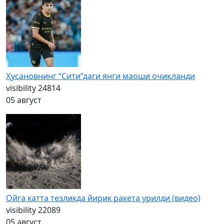
Ҳусановнинг “Сити”даги янги маоши очиқланди
visibility
24814
05 август
Ойга катта тезликда йирик ракета урилди (видео)
visibility
22089
05 август