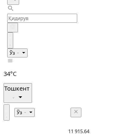
Ўз
34°C
Тошкент
Ўз
11 915.64