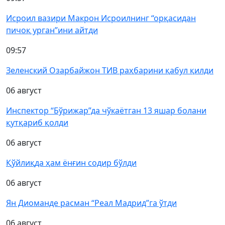
Исроил вазири Макрон Исроилнинг “орқасидан
пичоқ урган”ини айтди
09:57
Зеленский Озарбайжон ТИВ раҳбарини қабул қилди
06 август
Инспектор “Бўрижар”да чўкаётган 13 яшар болани
қутқариб қолди
06 август
Қўйлиқда ҳам ёнғин содир бўлди
06 август
Ян Диоманде расман “Реал Мадрид”га ўтди
06 август