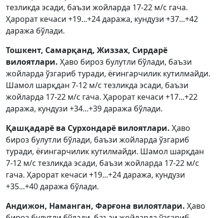
тезликда эсади, баъзи жойларда 17-22 м/с гача.
Ҳарорат кечаси +19...+24 даража, кундузи +37...+42
даража бўлади.
Тошкент, Самарқанд, Жиззах, Сирдарё
вилоятлари.
Ҳаво бироз булутли бўлади, баъзи
жойларда ўзгариб туради, ёғингарчилик кутилмайди.
Шамол шарқдан 7-12 м/с тезликда эсади, баъзи
жойларда 17-22 м/с гача. Ҳарорат кечаси +17...+22
даража, кундузи +34...+39 даража бўлади.
Қашқадарё ва Сурхондарё вилоятлари.
Ҳаво
бироз булутли бўлади, баъзи жойларда ўзгариб
туради, ёғингарчилик кутилмайди. Шамол шарқдан
7-12 м/с тезликда эсади, баъзи жойларда 17-22 м/с
гача. Ҳарорат кечаси +19...+24 даража, кундузи
+35...+40 даража бўлади.
Андижон, Наманган, Фарғона вилоятлари.
Ҳаво
бироз булутли бўлади, баъзи жойларда ўзгариб