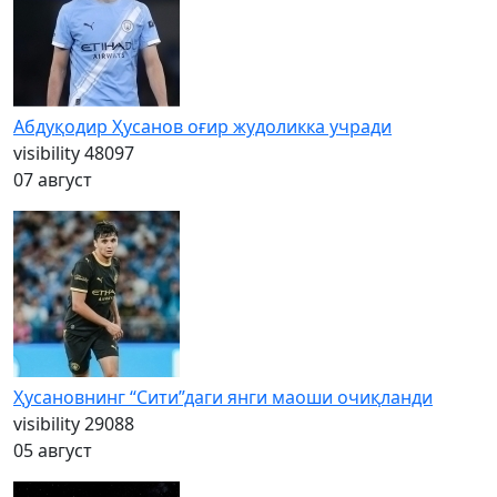
Абдуқодир Ҳусанов оғир жудоликка учради
visibility
48097
07 август
Ҳусановнинг “Сити”даги янги маоши очиқланди
visibility
29088
05 август