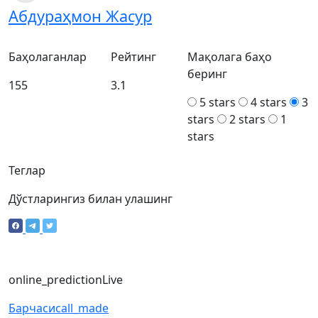
Абдураҳмон Жасур
Баҳолаганлар
Рейтинг
Мақолага баҳо
беринг
155
3.1
5 stars
4 stars
3
stars
2 stars
1
stars
Теглар
Дўстларингиз билан улашинг
online_prediction
Live
Барчаси
call_made