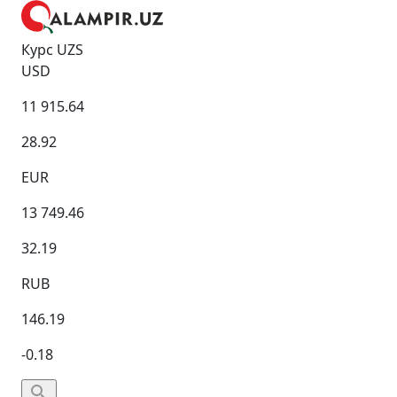
Курс UZS
USD
11 915.64
28.92
EUR
13 749.46
32.19
RUB
146.19
-0.18