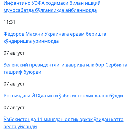
Инфантино УЭФА ходимаси билан ишқий
муносабатда бўлганликда айбланмоқда
11:31
Фёдоров Маскни Украинага ёрдам беришга
кўндиришга уринмоқда
07 август
Зеленский президентлиги даврида илк бор Сербияга
ташриф буюрди
07 август
Россиядаги ЙТҲда икки ўзбекистонлик ҳалок бўлди
07 август
Ўзбекистонда 11 мингдан ортиқ эркак ўзидан катта
аёлга уйланди