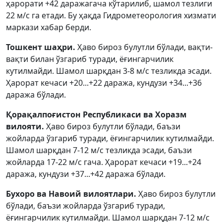
ҳарорати +42 даражагача кўтарилиб, шамол тезлиги
22 м/с га етади. Бу ҳақда Гидрометеорология хизмати
маркази хабар берди.
Тошкент шаҳри.
Ҳаво бироз булутли бўлади, вақти-
вақти билан ўзгариб туради, ёғингарчилик
кутилмайди. Шамол шарқдан 3-8 м/с тезликда эсади.
Ҳарорат кечаси +20...+22 даража, кундузи +34...+36
даража бўлади.
Қорақалпоғистон Республикаси ва Хоразм
вилояти.
Ҳаво бироз булутли бўлади, баъзи
жойларда ўзгариб туради, ёғингарчилик кутилмайди.
Шамол шарқдан 7-12 м/с тезликда эсади, баъзи
жойларда 17-22 м/с гача. Ҳарорат кечаси +19...+24
даража, кундузи +37...+42 даража бўлади.
Бухоро ва Навоий вилоятлари.
Ҳаво бироз булутли
бўлади, баъзи жойларда ўзгариб туради,
ёғингарчилик кутилмайди. Шамол шарқдан 7-12 м/с