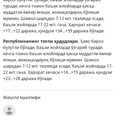
туради, кечга томон баъзи жлойларда қисқа
муддатли ёмғир ёғиши, момақалдироқ бўлиши
мумкин. Шамол шарқдан 7-12 м/с тезликда эсади,
баъзи жойларда 17-22 м/с гача. Ҳарорат кечаси
+17...+22 даража, кундузи +34...+39 даража бўлади.
Республиканинг тоғли ҳудудлари.
Ҳаво бироз
булутли бўлади, баъзи жойларда ўзгариб туради,
кечга томон баъзи жлойларда қисқа муддатли ёмғир
ёғиши, момақалдироқ бўлиши мумкин. Шамол
шарқдан 7-12 м/с тезликда эсади, баъзи жойларда 17-
22 м/с гача. Ҳарорат кечаси +14...+19 даража, кундузи
+23...+28 даража бўлади.
Мақола муаллифи