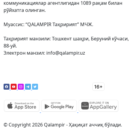
коммуникациялар агентлигидан 1089 рақам билан
рўйхатга олинган.
Муассис: “QALAMPIR Таҳририят” МЧЖ.
Таҳририят манзили: Тошкент шаҳри, Беруний кўчаси,
88-уй.
Электрон манзил: info@qalampir.uz
© Copyright 2026 Qalampir - Ҳақиқат аччиқ бўлади.