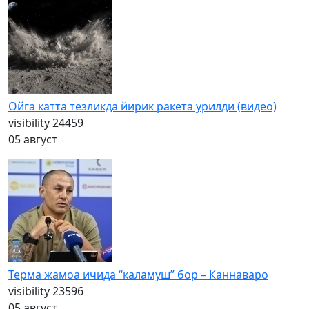
Ойга катта тезликда йирик ракета урилди (видео)
visibility
24459
05 август
Терма жамоа ичида “каламуш” бор – Каннаваро
visibility
23596
05 август