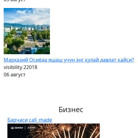
Марказий Осиёда яшаш учун энг қулай давлат қайси?
visibility
22018
06 август
Бизнес
Барчаси
call_made