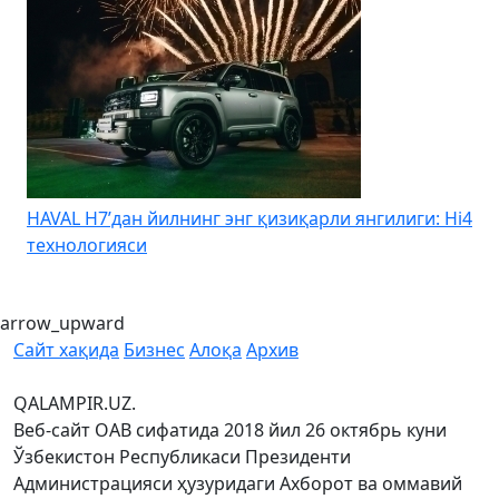
HAVAL H7’дан йилнинг энг қизиқарли янгилиги: Hi4
K
технологияси
arrow_upward
Сайт хақида
Бизнес
Алоқа
Архив
QALAMPIR.UZ.
Веб-сайт ОАВ сифатида 2018 йил 26 октябрь куни
Ўзбекистон Республикаси Президенти
Администрацияси ҳузуридаги Ахборот ва оммавий