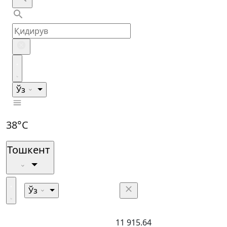
Ўз
38°C
Тошкент
Ўз
11 915.64