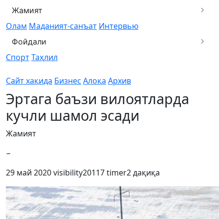
Жамият
Олам
Маданият-санъат
Интервью
Фойдали
Спорт
Таҳлил
Сайт хақида
Бизнес
Алоқа
Архив
Эртага баъзи вилоятларда
кучли шамол эсади
Жамият
−
29 май 2020
visibility
20117
timer
2 дақиқа