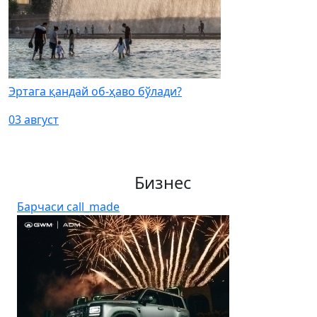
Эртага қандай об-ҳаво бўлади?
03 август
Бизнес
Барчаси
call_made