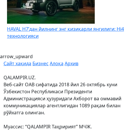
HAVAL H7’дан йилнинг энг қизиқарли янгилиги: Hi4
K
технологияси
arrow_upward
Сайт хақида
Бизнес
Алоқа
Архив
QALAMPIR.UZ.
Веб-сайт ОАВ сифатида 2018 йил 26 октябрь куни
Ўзбекистон Республикаси Президенти
Администрацияси ҳузуридаги Ахборот ва оммавий
коммуникациялар агентлигидан 1089 рақам билан
рўйхатга олинган.
Муассис: “QALAMPIR Таҳририят” МЧЖ.