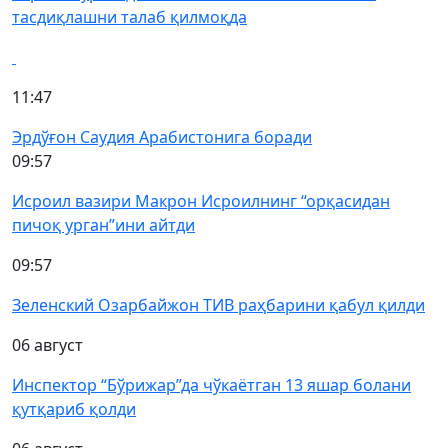
тасдиқлашни талаб қилмоқда
11:47
Эрдўғон Саудия Арабистонига боради
09:57
Исроил вазири Макрон Исроилнинг “орқасидан
пичоқ урган”ини айтди
09:57
Зеленский Озарбайжон ТИВ раҳбарини қабул қилди
06 август
Инспектор “Бўрижар”да чўкаётган 13 яшар болани
қутқариб қолди