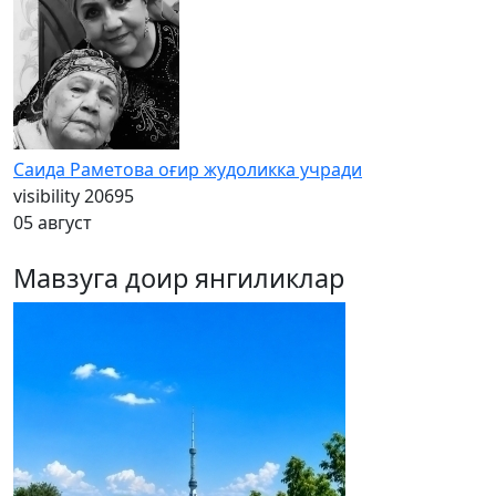
Саида Раметова оғир жудоликка учради
visibility
20695
05 август
Мавзуга доир янгиликлар