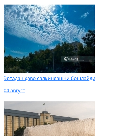
Эртадан ҳаво салқинлашни бошлайди
04 август