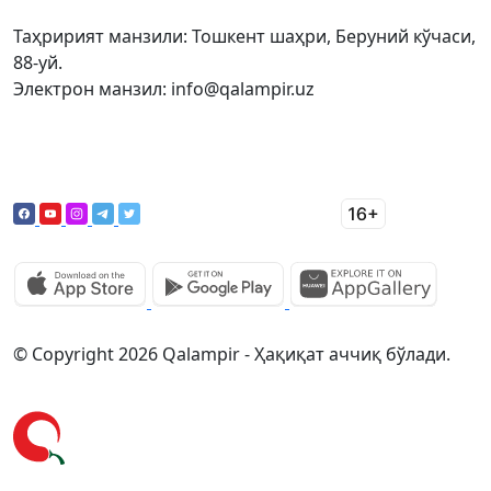
Таҳририят манзили: Тошкент шаҳри, Беруний кўчаси,
88-уй.
Электрон манзил: info@qalampir.uz
© Copyright 2026 Qalampir - Ҳақиқат аччиқ бўлади.