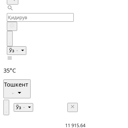
Ўз
35°C
Тошкент
Ўз
11 915.64