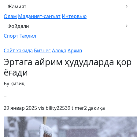
Жамият
Олам
Маданият-санъат
Интервью
Фойдали
Спорт
Таҳлил
Сайт хақида
Бизнес
Алоқа
Архив
Эртага айрим ҳудудларда қор
ёғади
Бу қизиқ
−
29 январ 2025
visibility
22539
timer
2 дақиқа