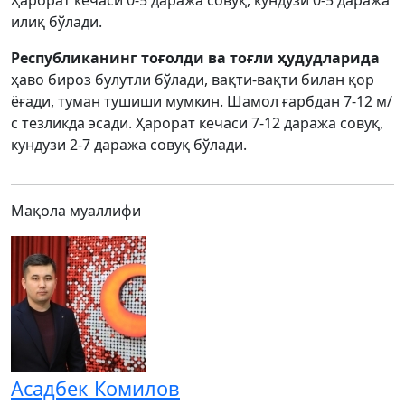
Ҳарорат кечаси 0-5 даража совуқ, кундузи 0-5 даража
илиқ бўлади.
Республиканинг тоғолди ва тоғли ҳудудларида
ҳаво бироз булутли бўлади, вақти-вақти билан қор
ёғади, туман тушиши мумкин. Шамол ғарбдан 7-12 м/
с тезликда эсади. Ҳарорат кечаси 7-12 даража совуқ,
кундузи 2-7 даража совуқ бўлади.
Мақола муаллифи
Асадбек Комилов