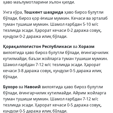
ҳаво маълумотларини эълон қилди.
Унга кўра,
Тошкент шаҳрида
ҳаво бироз булутли
бўлади, бироз қор ёғиши мумкин. Кечаси ва эрталаб
туман тушиши мумкин. Шамол ғарбдан 5-10 м/с
тезликда эсади. Ҳарорат кечаси 0-2 даража совуқ,
кундузи 0-2 даража илиқ бўлади.
Қорақалпоғистон Республикаси
ва
Хоразм
вилоятида ҳаво бироз булутли бўлади, ёғингарчилик
кутилмайди, баъзи жойларга туман тушиши мумкин.
Шамол ғарбдан 7-12 м/с тезликда эсади. Ҳарорат
кечаси 3-8 даража совуқ, кундузи 0-5 даража илиқ
бўлади.
Бухоро
ва
Навоий
вилоятида ҳаво бироз булутли
бўлади, ёғингарчилик кутилмайди. Айрим жойларга
туман тушиши мумкин. Шамол ғарбдан 7-12 м/с
тезликда эсади. Ҳарорат кечаси 0-5 даража совуқ,
кундузи 0-5 даража илиқ бўлади.