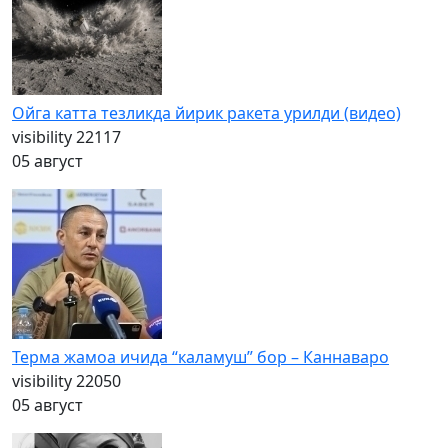
Ойга катта тезликда йирик ракета урилди (видео)
visibility
22117
05 август
Терма жамоа ичида “каламуш” бор – Каннаваро
visibility
22050
05 август