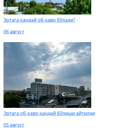
Эртага қандай об-ҳаво бўлади?
06 август
Эртага об-ҳаво қандай бўлиши айтилди
05 август