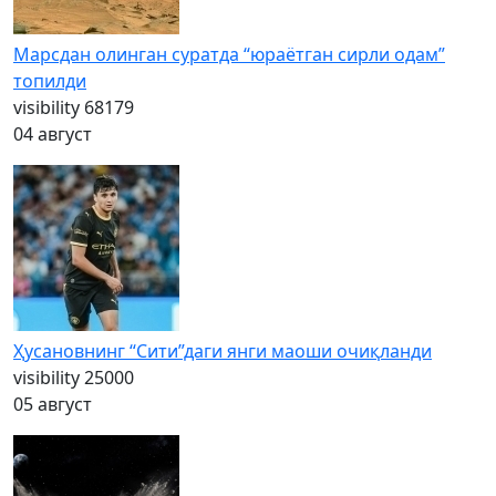
Марсдан олинган суратда “юраётган сирли одам”
топилди
visibility
68179
04 август
Ҳусановнинг “Сити”даги янги маоши очиқланди
visibility
25000
05 август