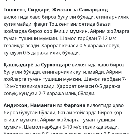
Тошкент, Сирдарё, Жиззах
ва
Самарқанд
вилоятида ҳаво бироз булутли бўлади, ёғингарчилик
кутилмайди, фақат Тошкент вилоятида баъзи
жойларда бироз қор ёғиши мумкин. Айрим жойларга
туман тушиши мумкин. Шамол ғарбдан 7-12 м/с
тезликда эсади. Ҳарорат кечаси 0-5 даража совуқ,
кундузи 0-5 даража илиқ бўлади.
Қашқадарё
ва
Сурхондарё
вилоятида ҳаво бироз
булутли бўлади, ёғингарчилик кутилмайди. Айрим
жойларга туман тушиши мумкин. Шамол ғарбдан 7-
12 м/с тезликда эсади. Ҳарорат кечаси 0-5 даража
совуқ, кундузи 2-7 даража илиқ бўлади.
Андижон, Наманган
ва
Фарғона
вилоятида ҳаво
бироз булутли бўлади, баъзи жойларда бироз қор
ёғиши мумкин. Айрим жойларга туман тушиши
мумкин. Шамол ғарбдан 5-10 м/с тезликда эсади.