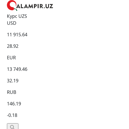
Курс UZS
USD
11 915.64
28.92
EUR
13 749.46
32.19
RUB
146.19
-0.18