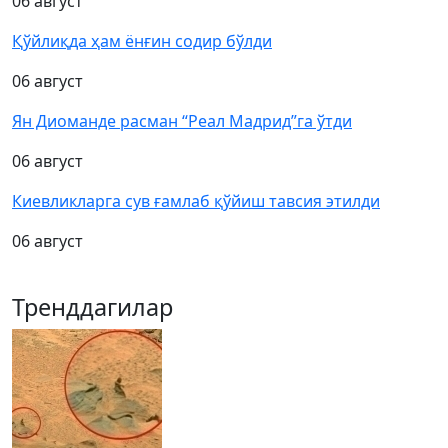
06 август
Қўйлиқда ҳам ёнғин содир бўлди
06 август
Ян Диоманде расман “Реал Мадрид”га ўтди
06 август
Киевликларга сув ғамлаб қўйиш тавсия этилди
06 август
Тренддагилар