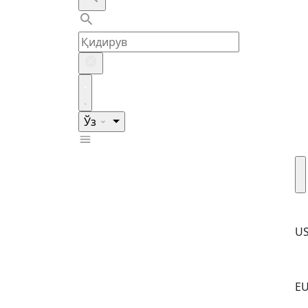
Ўз
U
E