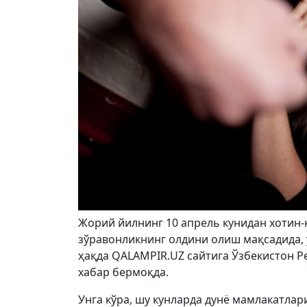
Жорий йилнинг 10 апрель кунидан хотин-
зўравонликнинг олдини олиш мақсадида, 
ҳақда QALAMPIR.UZ сайтига Ўзбекистон 
хабар бермоқда.
Унга кўра, шу кунларда дунё мамлакатла