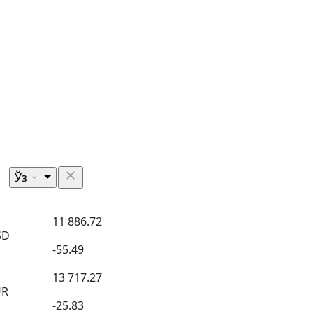
Ўз
11 886.72
SD
-55.49
13 717.27
UR
-25.83