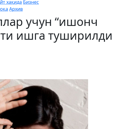
йт хақида
Бизнес
оқа
Архив
ллар учун “ишонч
ати ишга туширилди