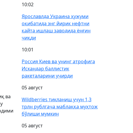
10:02
Ярославлда Украина ҳужуми
оқибатида энг йирик нефтни
қайта ишлаш заводида ёнғин
чиқди
10:01
Россия Киев ва унинг атрофига
Искандар баллистик
ракеталарини учирди
05 август
иқ ва
Wildberries тикланиш учун 1,3
Бу
трлн рублгача маблаққа муҳтож
ходими
бўлиши мумкин
05 август