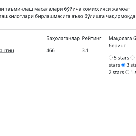
кни таъминлаш масалалари бўйича комиссияси жамоат
ташкилотлари бирлашмасига аъзо бўлишга чақирмоқда
Баҳолаганлар
Рейтинг
Мақолага 
беринг
антин
466
3.1
5 stars
stars
3 st
2 stars
1 