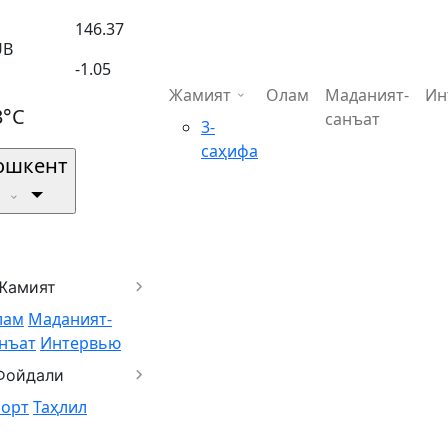
146.37
UB
-1.05
Жамият
Олам
Маданият-
Ин
3°C
санъат
3-
саҳифа
ошкент
Жамият
лам
Маданият-
нъат
Интервью
Фойдали
порт
Таҳлил