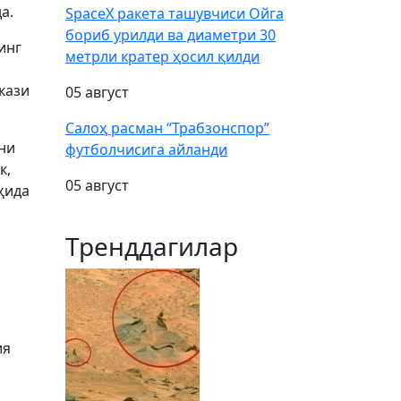
а.
SpaceX ракета ташувчиси Ойга
бориб урилди ва диаметри 30
инг
метрли кратер ҳосил қилди
кази
05 август
Салоҳ расман “Трабзонспор”
ни
футболчисига айланди
к,
05 август
ҳида
Тренддагилар
ия