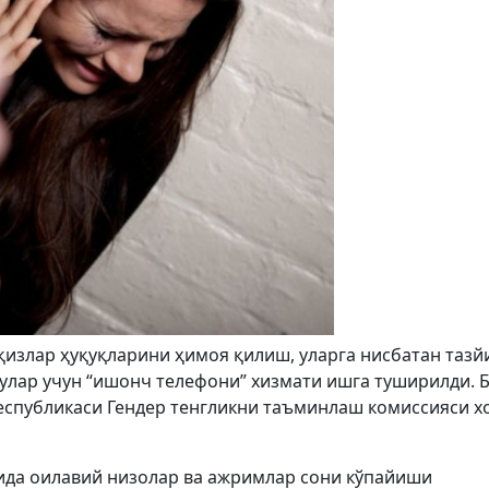
қизлар ҳуқуқларини ҳимоя қилиш, уларга нисбатан тазй
улар учун “ишонч телефони” хизмати ишга туширилди. 
Республикаси Гендер тенгликни таъминлаш комиссияси 
рида оилавий низолар ва ажримлар сони кўпайиши