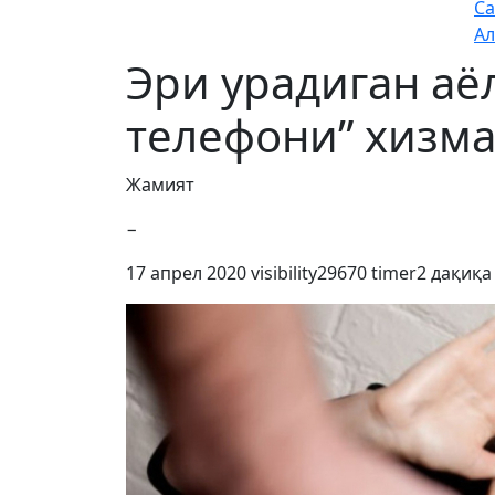
Са
Ал
Эри урадиган аё
телефони” хизм
Жамият
−
17 апрел 2020
visibility
29670
timer
2 дақиқа