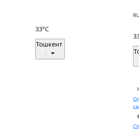
R
33°C
3
Тошкент
Т
О
са
С