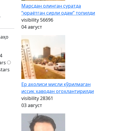
Марсдан олинган суратда
“юраётган сирли одам” топилди
.
visibility
56696
04 август
баҳо
4
ars
stars
Ер аҳолиси мисли кўрилмаган
иссиқ ҳаводан огоҳлантирилди
visibility
28361
03 август