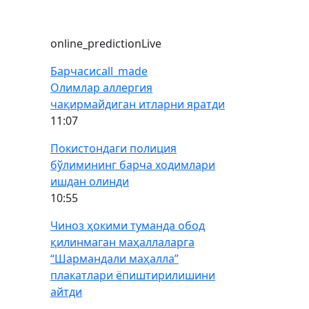
online_prediction
Live
Барчаси
call_made
Олимлар аллергия
чақирмайдиган итларни яратди
11:07
Покистондаги полиция
бўлимининг барча ходимлари
ишдан олинди
10:55
Чиноз ҳокими туманда обод
қилинмаган маҳаллаларга
“Шармандали маҳалла”
плакатлари ёпиштирилишини
айтди