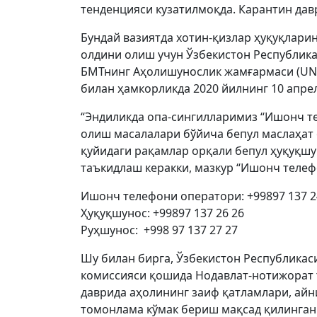
тенденцияси кузатилмоқда. Карантин дав
Бундай вазиятда хотин-қизлар ҳуқуқлари
олдини олиш учун Ўзбекистон Республик
БМТнинг Аҳолишунослик жамғармаси (UNF
билан ҳамкорликда 2020 йилнинг 10 апре
“Эндиликда опа-сингилларимиз “Ишонч т
олиш масалалари бўйича бепул маслаҳат 
қуйидаги рақамлар орқали бепул ҳуқуқшу
таъкидлаш керакки, мазкур “Ишонч телеф
Ишонч телефони оператори: +99897 137 2
Ҳуқуқшунос: +99897 137 26 26
Руҳшунос: +998 97 137 27 27
Шу билан бирга, Ўзбекистон Республикас
комиссияси қошида Нодавлат-нотижорат 
даврида аҳолининг заиф қатламлари, айни
томонлама кўмак бериш мақсад қилинган