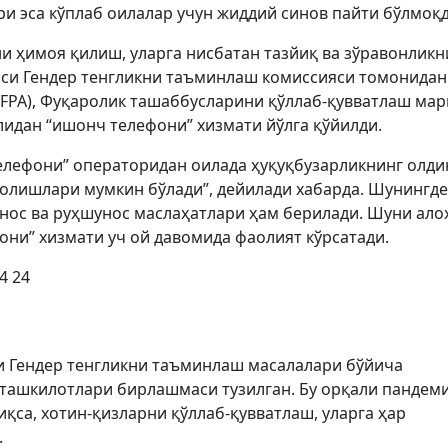
ри эса кўплаб оилалар учун жиддий синов пайти бўлмоқд
ни ҳимоя қилиш, уларга нисбатан тазйиқ ва зўравонликн
аси Гендер тенгликни таъминлаш комиссияси томонидан
PA), Фуқаролик ташаббусларини қўллаб-қувватлаш мар
лидан “ишонч телефони” хизмати йўлга қўйилди.
елефони” операторидан оилада ҳуқуқбузарликнинг олди
олишлари мумкин бўлади”, дейилади хабарда. Шунингде
нос ва руҳшунос маслаҳатлари ҳам берилади. Шуни ало
они” хизмати уч ой давомида фаолият кўрсатади.
4 24
и Гендер тенгликни таъминлаш масалалари бўйича
ташкилотлари бирлашмаси тузилган. Бу орқали пандем
қса, хотин-қизларни қўллаб-қувватлаш, уларга ҳар
.