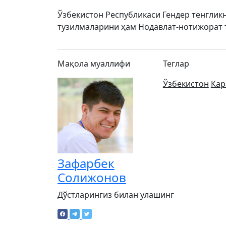
Ўзбекистон Республикаси Гендер тенгли
тузилмаларини ҳам Нодавлат-нотижорат 
Мақола муаллифи
Теглар
Ўзбекистон
Кар
Зафарбек
Солижонов
Дўстларингиз билан улашинг