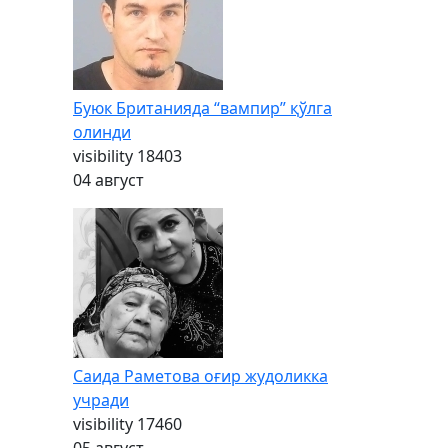
Буюк Британияда “вампир” қўлга
олинди
visibility
18403
04 август
Саида Раметова оғир жудоликка
учради
visibility
17460