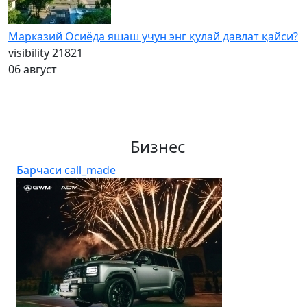
Марказий Осиёда яшаш учун энг қулай давлат қайси?
visibility
21821
06 август
Бизнес
Барчаси
call_made