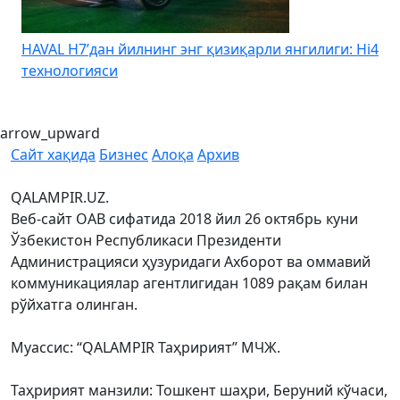
HAVAL H7’дан йилнинг энг қизиқарли янгилиги: Hi4
K
технологияси
arrow_upward
Сайт хақида
Бизнес
Алоқа
Архив
QALAMPIR.UZ.
Веб-сайт ОАВ сифатида 2018 йил 26 октябрь куни
Ўзбекистон Республикаси Президенти
Администрацияси ҳузуридаги Ахборот ва оммавий
коммуникациялар агентлигидан 1089 рақам билан
рўйхатга олинган.
Муассис: “QALAMPIR Таҳририят” МЧЖ.
Таҳририят манзили: Тошкент шаҳри, Беруний кўчаси,