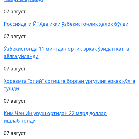
07 август
Россиядаги ЙТҲда икки ўзбекистонлик ҳалок бўлди
07 август
Ўзбекистонда 11 мингдан ортиқ эркак ўзидан катта
аёлга уйланди
07 август
Хоразмга “опий” сотишга борган ургутлик эркак қўлга
тушди
07 август
Ким Чен Ин уруш ортидан 22 млрд доллар
ишлаб топди
07 август