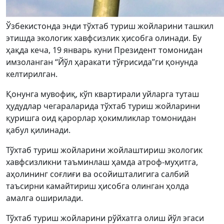
Ўзбекистонда энди тўхтаб туриш жойларини ташкил
этишда экологик хавфсизлик ҳисобга олинади. Бу
ҳақда кеча, 19 январь куни Президент томонидан
имзоланган “Йўл ҳаракати тўғрисида”ги қонунда
келтирилган.
Қонунга мувофиқ, кўп квартирали уйларга туташ
ҳудудлар чегараларида тўхтаб туриш жойларини
қуришга оид қарорлар ҳокимликлар томонидан
қабул қилинади.
Тўхтаб туриш жойларини жойлаштириш экологик
хавфсизликни таъминлаш ҳамда атроф-муҳитга,
аҳолининг соғлиғи ва осойишталигига салбий
таъсирни камайтириш ҳисобга олинган ҳолда
амалга оширилади.
Тўхтаб туриш жойларини рўйхатга олиш йўл эгаси