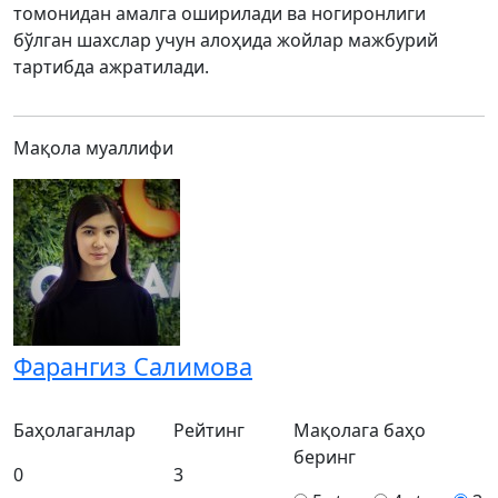
томонидан амалга оширилади ва ногиронлиги
бўлган шахслар учун алоҳида жойлар мажбурий
тартибда ажратилади.
Мақола муаллифи
Фарангиз Салимова
Баҳолаганлар
Рейтинг
Мақолага баҳо
беринг
0
3