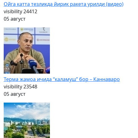
Ойга катта тезликда йирик ракета урилди (видео)
visibility
24412
05 август
Терма жамоа ичида “каламуш” бор – Каннаваро
visibility
23548
05 август