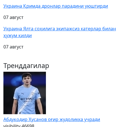
Украина Қримда дронлар парадини уюштирди
07 август
Украина Ялта соҳилига экипажсиз катерлар билан
ҳужум қилди
07 август
Тренддагилар
Абдуқодир Ҳусанов оғир жудоликка учради
visibility
46698