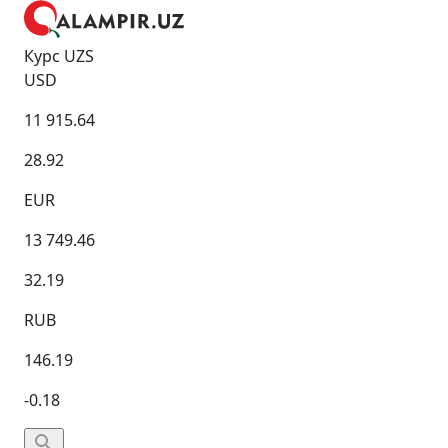
Курс UZS
USD
11 915.64
28.92
EUR
13 749.46
32.19
RUB
146.19
-0.18