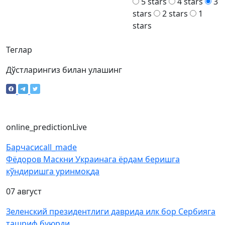
5 stars
4 stars
3
stars
2 stars
1
stars
Теглар
Дўстларингиз билан улашинг
online_prediction
Live
Барчаси
call_made
Фёдоров Маскни Украинага ёрдам беришга
кўндиришга уринмоқда
07 август
Зеленский президентлиги даврида илк бор Сербияга
ташриф буюрди