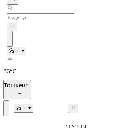
Ўз
36°C
Тошкент
Ўз
11 915.64