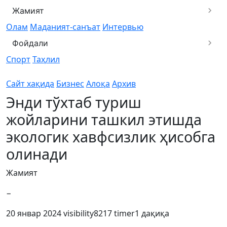
Жамият
Олам
Маданият-санъат
Интервью
Фойдали
Спорт
Таҳлил
Сайт хақида
Бизнес
Алоқа
Архив
Энди тўхтаб туриш
жойларини ташкил этишда
экологик хавфсизлик ҳисобга
олинади
Жамият
−
20 январ 2024
visibility
8217
timer
1 дақиқа