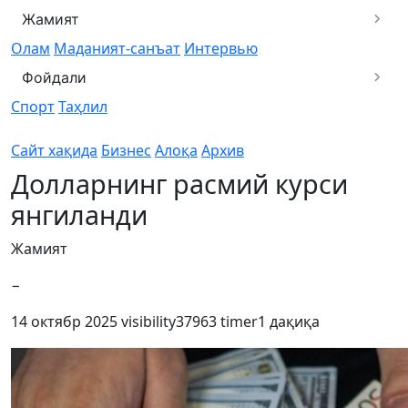
Жамият
Олам
Маданият-санъат
Интервью
Фойдали
Спорт
Таҳлил
Сайт хақида
Бизнес
Алоқа
Архив
Долларнинг расмий курси
янгиланди
Жамият
−
14 октябр 2025
visibility
37963
timer
1 дақиқа