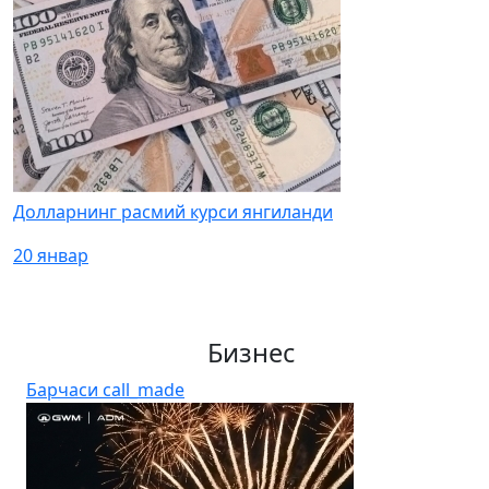
Долларнинг расмий курси янгиланди
20 январ
Бизнес
Барчаси
call_made