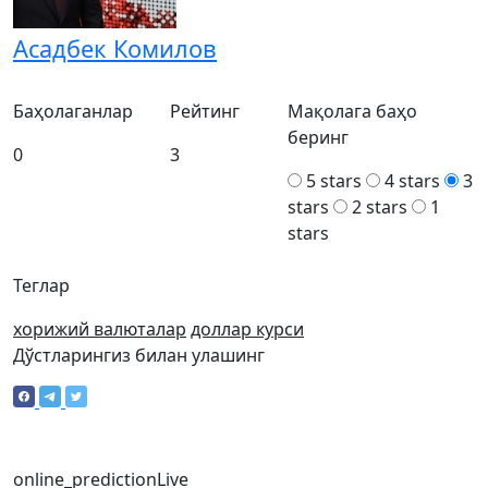
Асадбек Комилов
Баҳолаганлар
Рейтинг
Мақолага баҳо
беринг
0
3
5 stars
4 stars
3
stars
2 stars
1
stars
Теглар
хорижий валюталар
доллар курси
Дўстларингиз билан улашинг
online_prediction
Live