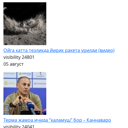
Ойга катта тезликда йирик ракета урилди (видео)
visibility
24801
05 август
Терма жамоа ичида “каламуш” бор – Каннаваро
visibility
24041