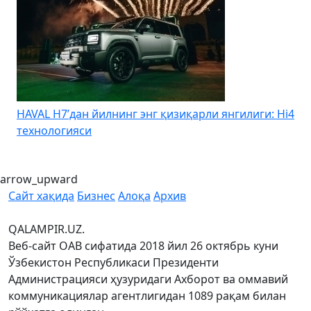
HAVAL H7’дан йилнинг энг қизиқарли янгилиги: Hi4
K
технологияси
arrow_upward
Сайт хақида
Бизнес
Алоқа
Архив
QALAMPIR.UZ.
Веб-сайт ОАВ сифатида 2018 йил 26 октябрь куни
Ўзбекистон Республикаси Президенти
Администрацияси ҳузуридаги Ахборот ва оммавий
коммуникациялар агентлигидан 1089 рақам билан