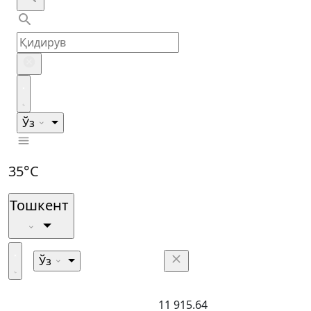
Ўз
35°C
Тошкент
Ўз
11 915.64