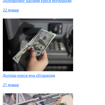
Долларнинг расмий курси янгиланди
22 январ
Доллар курси яна кўтарилди
21 январ