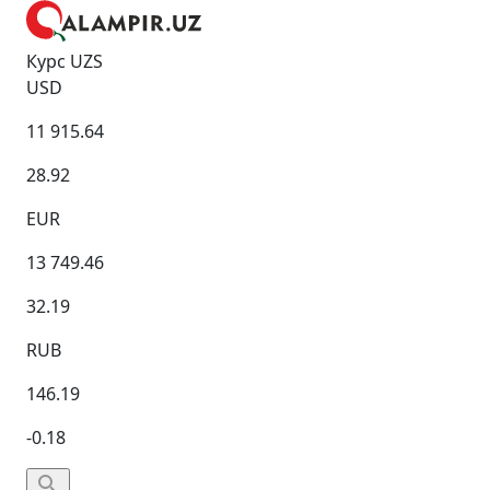
Курс UZS
USD
11 915.64
28.92
EUR
13 749.46
32.19
RUB
146.19
-0.18