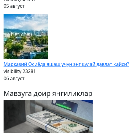
05 август
Марказий Осиёда яшаш учун энг қулай давлат қайси?
visibility
23281
06 август
Мавзуга доир янгиликлар