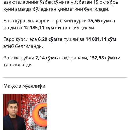
валюталарнинг ўзбек сўмига нисбатан 15 октябрь
куни амалда бўладиган қийматини белгилади.
Унга кўра, долларнинг расмий курси
35,56 сўмга
ошди ва
12 185,11 сўмни
ташкил қилди.
Евро курси эса
6,29 сўмга
тушди ва
14 081,11 сўм
этиб белгиланди.
Россия рубли
2,14 сўмга
юқорилади,
152,58 сўмни
ташкил этди.
Мақола муаллифи