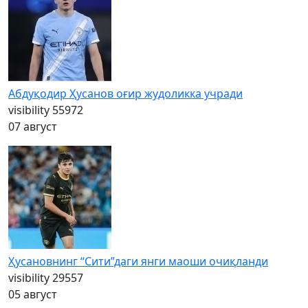
Абдуқодир Ҳусанов оғир жудоликка учради
visibility
55972
07 август
Ҳусановнинг “Сити”даги янги маоши очиқланди
visibility
29557
05 август