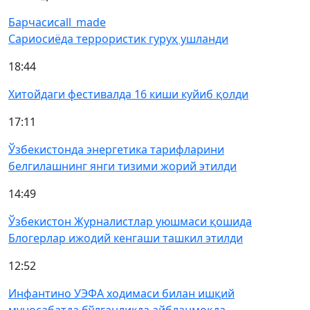
Барчаси
call_made
Сариосиёда террористик гуруҳ ушланди
18:44
Хитойдаги фестивалда 16 киши куйиб қолди
17:11
Ўзбекистонда энергетика тарифларини
белгилашнинг янги тизими жорий этилди
14:49
Ўзбекистон Журналистлар уюшмаси қошида
Блогерлар ижодий кенгаши ташкил этилди
12:52
Инфантино УЭФА ходимаси билан ишқий