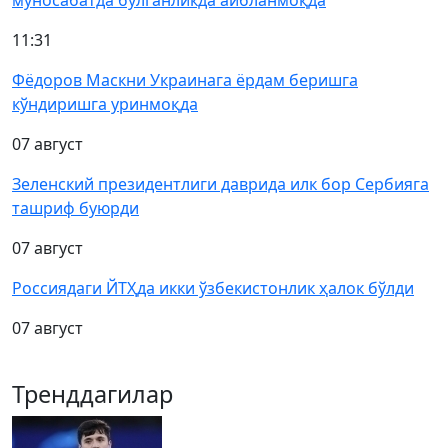
муносабатда бўлганликда айбланмоқда
11:31
Фёдоров Маскни Украинага ёрдам беришга
кўндиришга уринмоқда
07 август
Зеленский президентлиги даврида илк бор Сербияга
ташриф буюрди
07 август
Россиядаги ЙТҲда икки ўзбекистонлик ҳалок бўлди
07 август
Тренддагилар