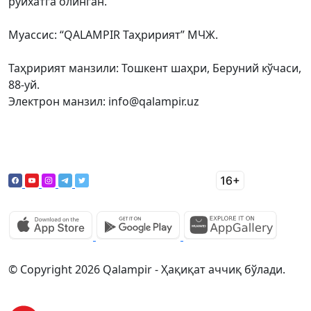
рўйхатга олинган.
Муассис: “QALAMPIR Таҳририят” МЧЖ.
Таҳририят манзили: Тошкент шаҳри, Беруний кўчаси,
88-уй.
Электрон манзил: info@qalampir.uz
© Copyright 2026 Qalampir - Ҳақиқат аччиқ бўлади.