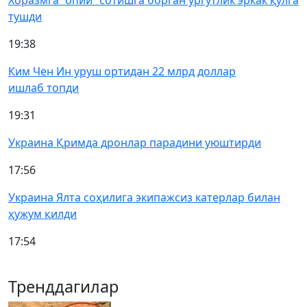
Хоразмга “опий” сотишга борган ургутлик эркак қўлга
тушди
19:38
Ким Чен Ин уруш ортидан 22 млрд доллар
ишлаб топди
19:31
Украина Қримда дронлар парадини уюштирди
17:56
Украина Ялта соҳилига экипажсиз катерлар билан
ҳужум қилди
17:54
Тренддагилар