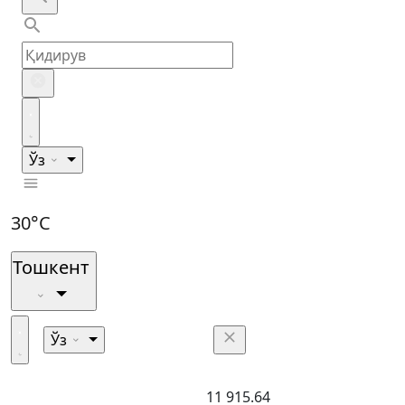
Ўз
30°C
Тошкент
Ўз
11 915.64