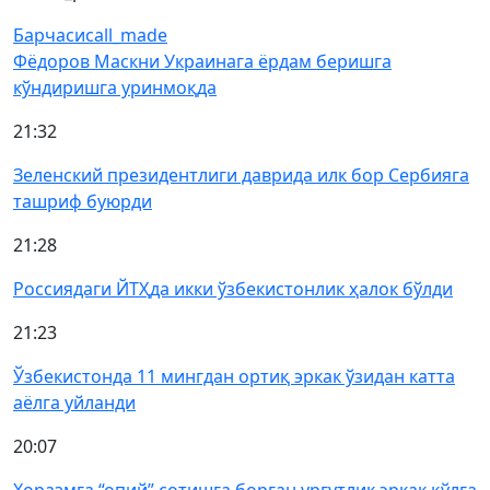
Барчаси
call_made
Фёдоров Маскни Украинага ёрдам беришга
кўндиришга уринмоқда
21:32
Зеленский президентлиги даврида илк бор Сербияга
ташриф буюрди
21:28
Россиядаги ЙТҲда икки ўзбекистонлик ҳалок бўлди
21:23
Ўзбекистонда 11 мингдан ортиқ эркак ўзидан катта
аёлга уйланди
20:07