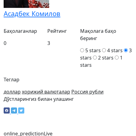
Асадбек Комилов
Баҳолаганлар
Рейтинг
Мақолага баҳо
беринг
0
3
5 stars
4 stars
3
stars
2 stars
1
stars
Теглар
доллар
хорижий валюталар
Россия рубли
Дўстларингиз билан улашинг
online_prediction
Live