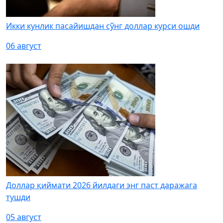
Икки кунлик пасайишдан сўнг доллар курси ошди
06 август
Доллар қиймати 2026 йилдаги энг паст даражага
тушди
05 август