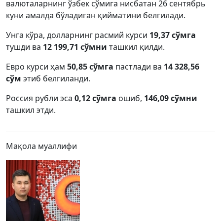
валюталарнинг ўзбек сўмига нисбатан 26 сентябрь
куни амалда бўладиган қийматини белгилади.
Унга кўра, долларнинг расмий курси
19,37 сўмга
тушди ва
12 199,71 сўмни
ташкил қилди.
Евро курси ҳам
50,85 сўмга
пастлади ва
14 328,56
сўм
этиб белгиланди.
Россия рубли эса
0,12 сўмга
ошиб,
146,09 сўмни
ташкил этди.
Мақола муаллифи