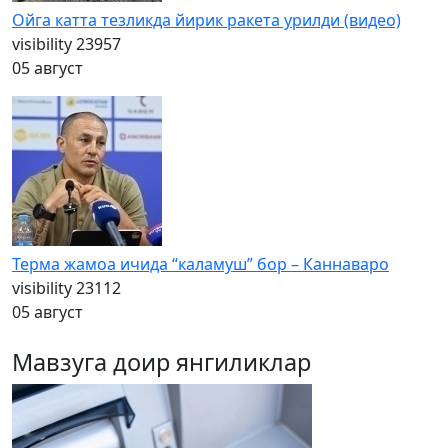
Ойга катта тезликда йирик ракета урилди (видео)
visibility
23957
05 август
Терма жамоа ичида “каламуш” бор – Каннаваро
visibility
23112
05 август
Мавзуга доир янгиликлар