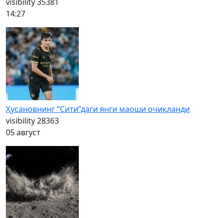
visibility
35381
14:27
Ҳусановнинг “Сити”даги янги маоши очиқланди
visibility
28363
05 август