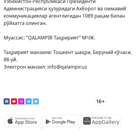
Ўзбекистон Республикаси Президенти
Администрацияси ҳузуридаги Ахборот ва оммавий
коммуникациялар агентлигидан 1089 рақам билан
рўйхатга олинган.
Муассис: “QALAMPIR Таҳририят” МЧЖ.
Таҳририят манзили: Тошкент шаҳри, Беруний кўчаси,
88-уй.
Электрон манзил: info@qalampir.uz