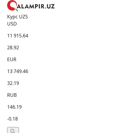
Курс UZS
USD
11 915.64
28.92
EUR
13 749.46
32.19
RUB
146.19
-0.18