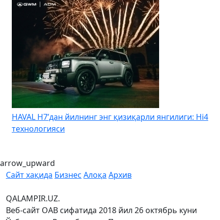
HAVAL H7’дан йилнинг энг қизиқарли янгилиги: Hi4
K
технологияси
arrow_upward
Сайт хақида
Бизнес
Алоқа
Архив
QALAMPIR.UZ.
Веб-сайт ОАВ сифатида 2018 йил 26 октябрь куни