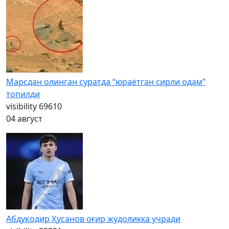
Марсдан олинган суратда “юраётган сирли одам”
топилди
visibility
69610
04 август
Абдуқодир Ҳусанов оғир жудоликка учради