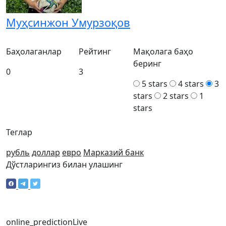
Муҳсинжон Умурзоқов
Баҳолаганлар
Рейтинг
Мақолага баҳо
беринг
0
3
5 stars
4 stars
3
stars
2 stars
1
stars
Теглар
рубль
доллар
евро
Марказий банк
Дўстларингиз билан улашинг
online_prediction
Live