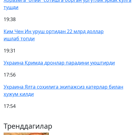
Хоразмга “опий” сотишга борган ургутлик эркак қўлга
тушди
19:38
Ким Чен Ин уруш ортидан 22 млрд доллар
ишлаб топди
19:31
Украина Қримда дронлар парадини уюштирди
17:56
Украина Ялта соҳилига экипажсиз катерлар билан
ҳужум қилди
17:54
Тренддагилар