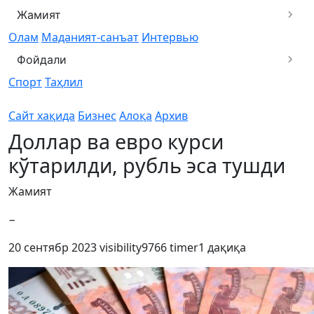
Жамият
Олам
Маданият-санъат
Интервью
Фойдали
Спорт
Таҳлил
Сайт хақида
Бизнес
Алоқа
Архив
Доллар ва евро курси
кўтарилди, рубль эса тушди
Жамият
−
20 сентябр 2023
visibility
9766
timer
1 дақиқа