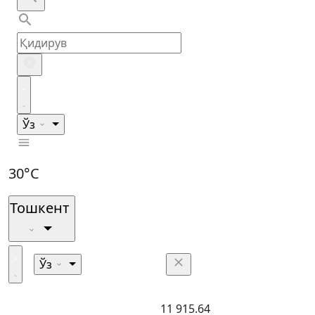
Ўз
30°C
Тошкент
Ўз
11 915.64