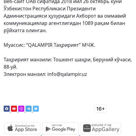
Веб-сайт ОАВ сифатида 2018 йил 26 октябрь куни
Ўзбекистон Республикаси Президенти
Администрацияси ҳузуридаги Ахборот ва оммавий
коммуникациялар агентлигидан 1089 рақам билан
рўйхатга олинган.
Муассис: “QALAMPIR Таҳририят” МЧЖ.
Таҳририят манзили: Тошкент шаҳри, Беруний кўчаси,
88-уй.
Электрон манзил: info@qalampir.uz