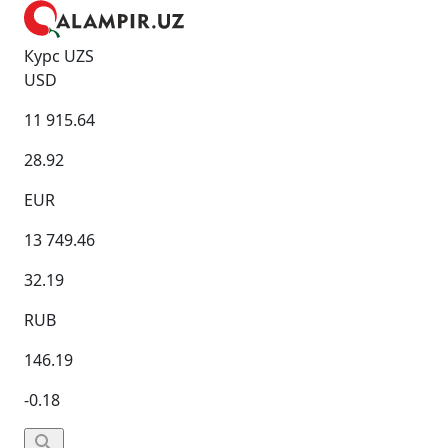
Курс UZS
USD
11 915.64
28.92
EUR
13 749.46
32.19
RUB
146.19
-0.18