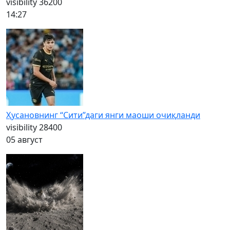
visibility
36200
14:27
Ҳусановнинг “Сити”даги янги маоши очиқланди
visibility
28400
05 август