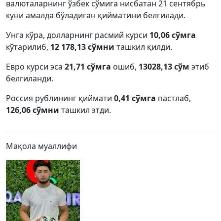
валюталарнинг ўзбек сўмига нисбатан 21 сентябрь
куни амалда бўладиган қийматини белгилади.
Унга кўра, долларнинг расмий курси
10,06 сўмга
кўтарилиб,
12 178,13 сўмни
ташкил қилди.
Евро курси эса
21,71 сўмга
ошиб,
13028,13 сўм
этиб
белгиланди.
Россия рублининг қиймати
0,41 сўмга
пастлаб,
126,06 сўмни
ташкил этди.
Мақола муаллифи