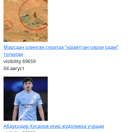
Марсдан олинган суратда “юраётган сирли одам”
топилди
visibility
69659
04 август
Абдуқодир Ҳусанов оғир жудоликка учради