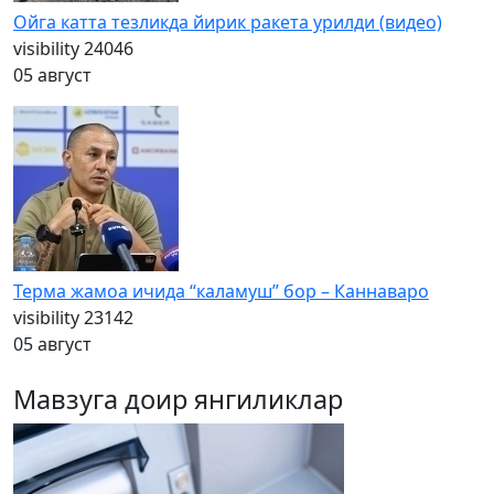
Ойга катта тезликда йирик ракета урилди (видео)
visibility
24046
05 август
Терма жамоа ичида “каламуш” бор – Каннаваро
visibility
23142
05 август
Мавзуга доир янгиликлар