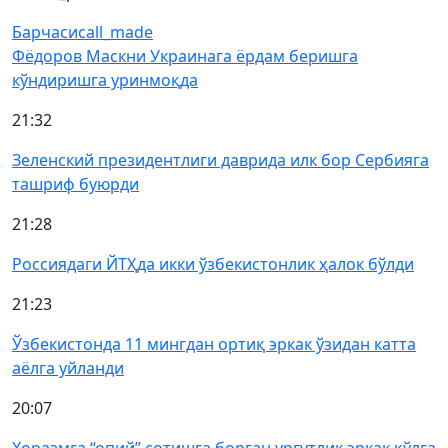
Барчаси
call_made
Фёдоров Маскни Украинага ёрдам беришга
кўндиришга уринмоқда
21:32
Зеленский президентлиги даврида илк бор Сербияга
ташриф буюрди
21:28
Россиядаги ЙТҲда икки ўзбекистонлик ҳалок бўлди
21:23
Ўзбекистонда 11 мингдан ортиқ эркак ўзидан катта
аёлга уйланди
20:07