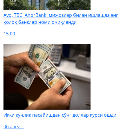
Avo, TBC, AnorBank: мижозлар билан ишлашда энг
қолоқ банклар номи очиқланди
15:00
Икки кунлик пасайишдан сўнг доллар курси ошди
06 август