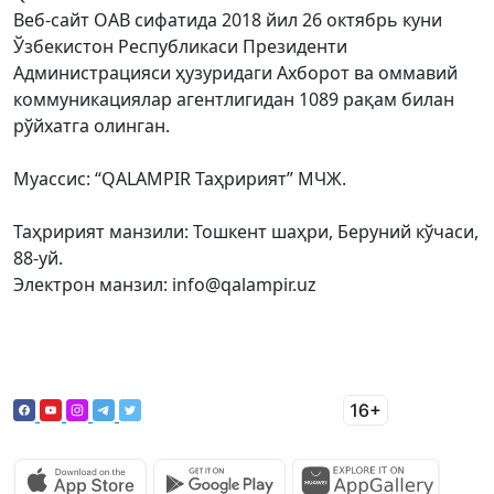
Веб-сайт ОАВ сифатида 2018 йил 26 октябрь куни
Ўзбекистон Республикаси Президенти
Администрацияси ҳузуридаги Ахборот ва оммавий
коммуникациялар агентлигидан 1089 рақам билан
рўйхатга олинган.
Муассис: “QALAMPIR Таҳририят” МЧЖ.
Таҳририят манзили: Тошкент шаҳри, Беруний кўчаси,
88-уй.
Электрон манзил: info@qalampir.uz