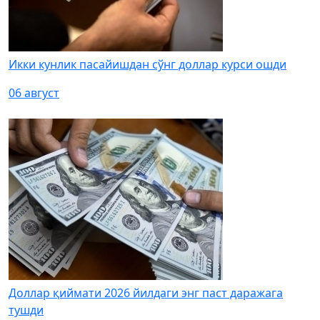
Икки кунлик пасайишдан сўнг доллар курси ошди
06 август
Доллар қиймати 2026 йилдаги энг паст даражага
тушди