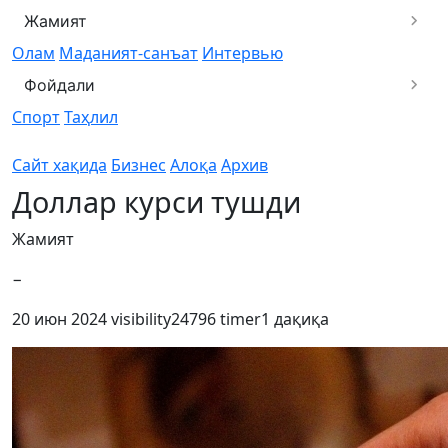
Жамият
Олам
Маданият-санъат
Интервью
Фойдали
Спорт
Таҳлил
Сайт хақида
Бизнес
Алоқа
Архив
Доллар курси тушди
Жамият
−
20 июн 2024
visibility
24796
timer
1 дақиқа