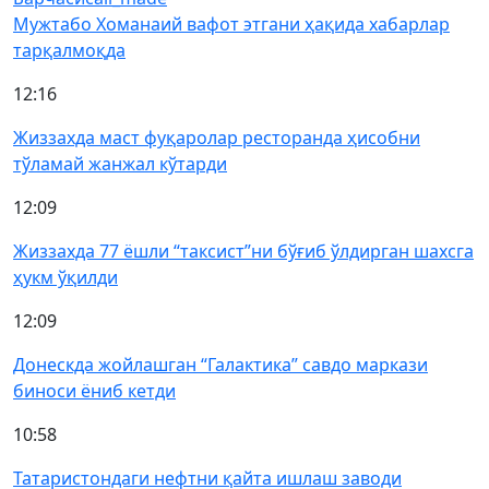
Мужтабо Хоманаий вафот этгани ҳақида хабарлар
тарқалмоқда
12:16
Жиззахда маст фуқаролар ресторанда ҳисобни
тўламай жанжал кўтарди
12:09
Жиззахда 77 ёшли “таксист”ни бўғиб ўлдирган шахсга
ҳукм ўқилди
12:09
Донескда жойлашган “Галактика” савдо маркази
биноси ёниб кетди
10:58
Татаристондаги нефтни қайта ишлаш заводи