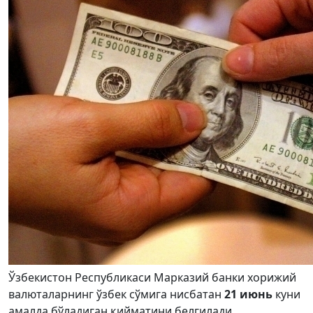
Ўзбекистон Республикаси Марказий банки хорижий
валюталарнинг ўзбек сўмига нисбатан
21 июнь
куни
амалда бўладиган қийматини белгилади.