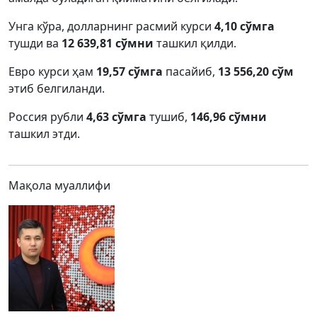
Унга кўра, долларнинг расмий курси
4,10 сўмга
тушди ва
12 639,81 сўмни
ташкил қилди.
Евро курси ҳам
19,57 сўмга
пасайиб,
13 556,20 сўм
этиб белгиланди.
Россия рубли
4,63 сўмга
тушиб,
146,96 сўмни
ташкил этди.
Мақола муаллифи