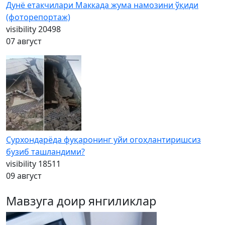
Дунё етакчилари Маккада жума намозини ўқиди
(фоторепортаж)
visibility
20498
07 август
Сурхондарёда фуқаронинг уйи огоҳлантиришсиз
бузиб ташландими?
visibility
18511
09 август
Мавзуга доир янгиликлар