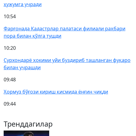
ҳужумга учради
10:54
Фарғонада Кадастрлар палатаси филиали раҳбари
пора билан қўлга тушди
10:20
Сурхондарё ҳокими уйи буздириб ташланган фуқаро
билан учрашди
09:48
Ҳормуз бўғози кириш қисмида ёнғин чиқди
09:44
Тренддагилар