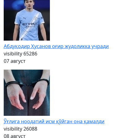
Абдуқодир Ҳусанов оғир жудоликка учради
visibility
65286
07 август
Ўғлига ноодатий исм қўйган она қамалди
visibility
26088
08 август