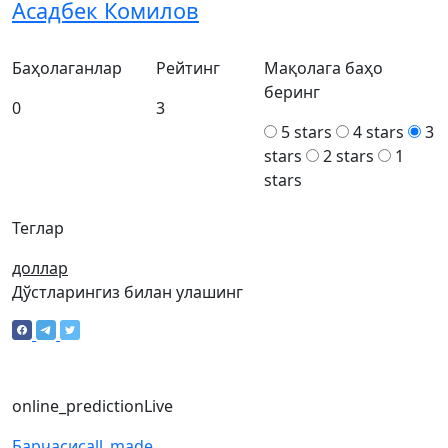
Асадбек Комилов
Баҳолаганлар
Рейтинг
Мақолага баҳо
беринг
0
3
5 stars
4 stars
3
stars
2 stars
1
stars
Теглар
доллар
Дўстларингиз билан улашинг
online_prediction
Live
Барчаси
call_made