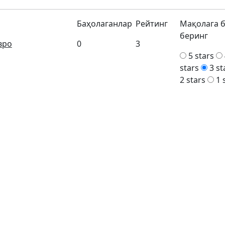
Баҳолаганлар
Рейтинг
Мақолага 
беринг
вро
0
3
5 stars
stars
3 st
2 stars
1 