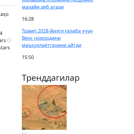
малайи деб атади
баҳо
16:28
Трамп 2028-йилги ғалаба учун
4
Венс номзодини
ars
маъқуллаётганини айтди
stars
15:50
Тренддагилар