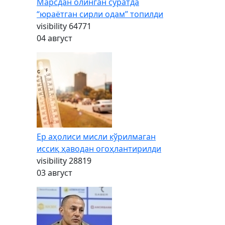
Марсдан олинган суратда
“юраётган сирли одам” топилди
visibility
64771
04 август
Ер аҳолиси мисли кўрилмаган
иссиқ ҳаводан огоҳлантирилди
visibility
28819
03 август