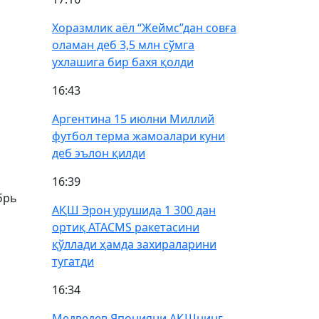
Хоразмлик аёл “Жеймс”дан совға
оламан деб 3,5 млн сўмга
ухлашига бир бахя қолди
16:43
Аргентина 15 июлни Миллий
футбол терма жамоалари куни
деб эълон қилди
16:39
брь
АҚШ Эрон урушида 1 300 дан
ортиқ ATACMS ракетасини
қўллади ҳамда захираларини
тугатди
16:34
Медведев Японияни АҚШнинг