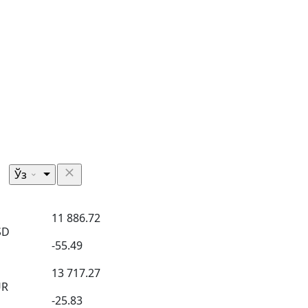
Ўз
11 886.72
SD
-55.49
13 717.27
UR
-25.83