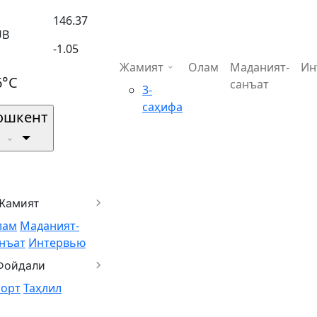
146.37
UB
-1.05
Жамият
Олам
Маданият-
Ин
6°C
санъат
3-
саҳифа
ошкент
Жамият
лам
Маданият-
нъат
Интервью
Фойдали
порт
Таҳлил