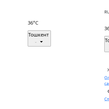
R
36°C
3
Тошкент
Т
О
са
С