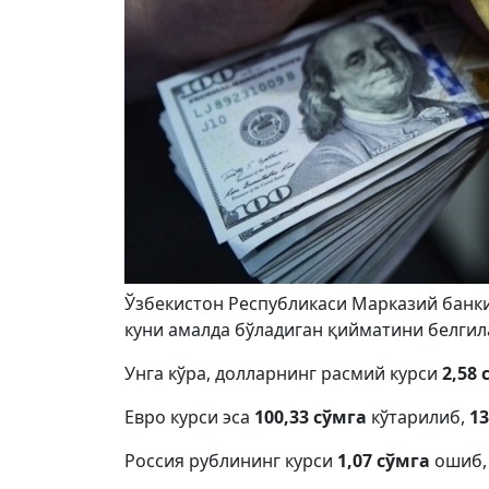
Ўзбекистон Республикаси Марказий банки
куни амалда бўладиган қийматини белгил
Унга кўра, долларнинг расмий курси
2,58 
Евро курси эса
100,33 сўмга
кўтарилиб,
13
Россия рублининг курси
1,07 сўмга
ошиб