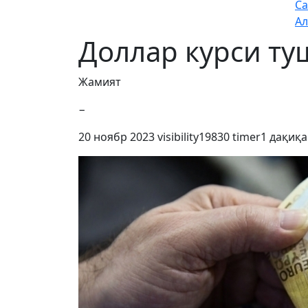
Са
Ал
Доллар курси т
Жамият
−
20 ноябр 2023
visibility
19830
timer
1 дақиқа