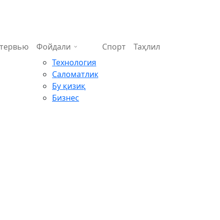
тервью
Фойдали
Спорт
Таҳлил
Технология
Саломатлик
Бу қизиқ
Бизнес