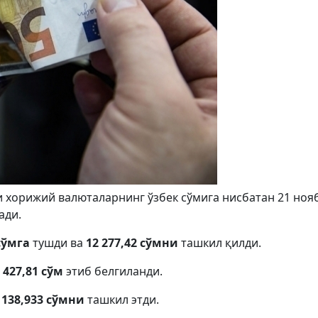
 хорижий валюталарнинг ўзбек сўмига нисбатан 21 ноя
ади.
сўмга
тушди ва
12 277,42 сўмни
ташкил қилди.
 427,81 сўм
этиб белгиланди.
,
138,933 сўмни
ташкил этди.