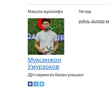
Мақола муаллифи
Теглар
рубль
доллар
е
Муҳсинжон
Умурзоқов
Дўстларингиз билан улашинг