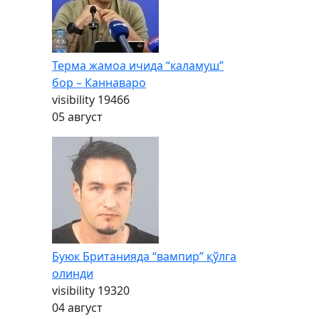
Терма жамоа ичида “каламуш”
бор – Каннаваро
visibility
19466
05 август
Буюк Британияда “вампир” қўлга
олинди
visibility
19320
04 август