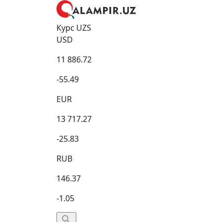
Курс UZS
USD
11 886.72
-55.49
EUR
13 717.27
-25.83
RUB
146.37
-1.05