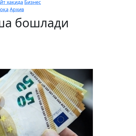
йт хақида
Бизнес
оқа
Архив
уша бошлади