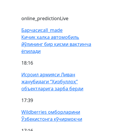
online_prediction
Live
Барчаси
call_made
Кичик ҳалқа автомобиль
йўлининг бир қисми вақтинча
ёпилади
18:16
Исроил армияси Ливан
жанубидаги “Ҳизбуллоҳ”
объектларига зарба берди
17:39
Wildberries омборларини
Ўзбекистонга кўчирмоқчи
17:16