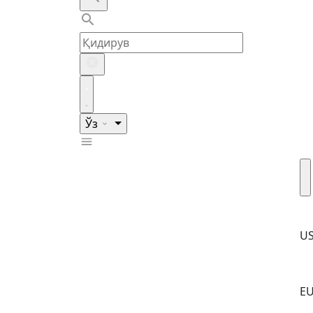
Ўз
U
E