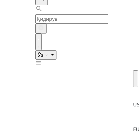
Ўз
U
E