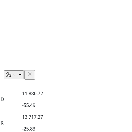
Ўз
11 886.72
SD
-55.49
13 717.27
UR
-25.83