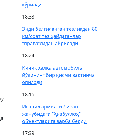
кўрилди
18:38
Энди белгиланган тезликдан 80
км/соат тез ҳайдаганлар
“права”сидан айрилади
18:24
Кичик ҳалқа автомобиль
йўлининг бир қисми вақтинча
ёпилади
18:16
Бу
Исроил армияси Ливан
жанубидаги “Ҳизбуллоҳ”
да
объектларига зарба берди
а
17:39