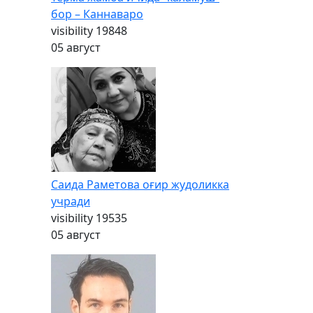
бор – Каннаваро
visibility
19848
05 август
Саида Раметова оғир жудоликка
учради
visibility
19535
05 август