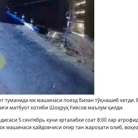
от туманида юк машинаси поезд билан тўқнашиб кетди. 
иги матбуот котиби Шоҳруҳ Ғиёсов маълум қилди.
дисаси 5 сентябрь куни эрталабки соат 8:00 лар атрофи
юк машинаси ҳайдовчиси оғир тан жароҳати олиб, воқе