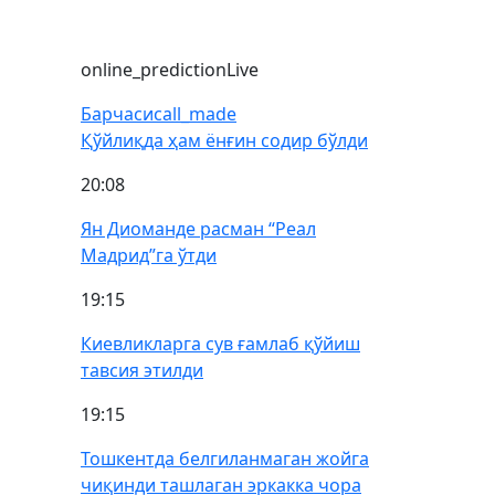
online_prediction
Live
Барчаси
call_made
Қўйлиқда ҳам ёнғин содир бўлди
20:08
Ян Диоманде расман “Реал
Мадрид”га ўтди
19:15
Киевликларга сув ғамлаб қўйиш
тавсия этилди
19:15
Тошкентда белгиланмаган жойга
чиқинди ташлаган эркакка чора