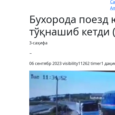
Са
Ал
Бухорода поезд
тўқнашиб кетди 
3-саҳифа
−
06 сентябр 2023
visibility
11262
timer
1 дақи