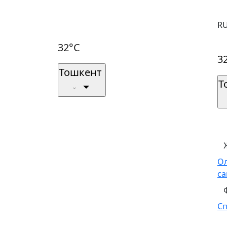
R
32°C
3
Тошкент
Т
О
са
С