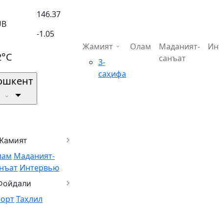
146.37
UB
-1.05
Жамият
Олам
Маданият-
Ин
2°C
санъат
3-
саҳифа
ошкент
Жамият
лам
Маданият-
нъат
Интервью
Фойдали
порт
Таҳлил