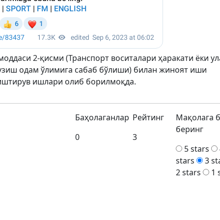
моддаси 2-қисми (Транспорт воситалари ҳаракати ёки у
зиш одам ўлимига сабаб бўлиши) билан жиноят иши
риштирув ишлари олиб борилмоқда.
Баҳолаганлар
Рейтинг
Мақолага 
беринг
0
3
5 stars
stars
3 st
2 stars
1 