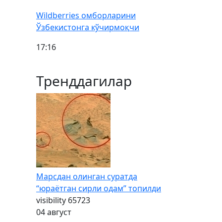
Wildberries омборларини
Ўзбекистонга кўчирмоқчи
17:16
Тренддагилар
Марсдан олинган суратда
“юраётган сирли одам” топилди
visibility
65723
04 август