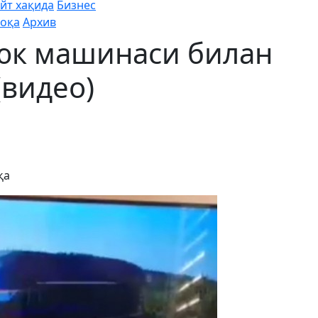
йт хақида
Бизнес
оқа
Архив
 юк машинаси билан
(видео)
қа