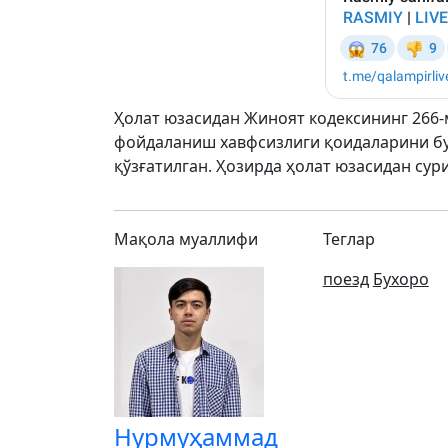
Ҳолат юзасидан Жиноят кодексининг 266-
фойдаланиш хавфсизлиги қоидаларини бу
қўзғатилган. Ҳозирда ҳолат юзасидан су
Мақола муаллифи
Теглар
поезд
Бухоро
Нурмуҳаммад