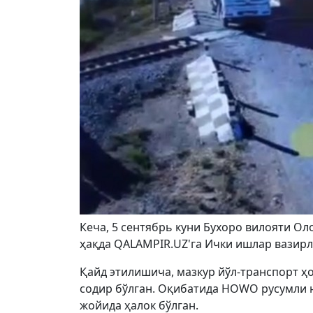
Кеча, 5 сентябрь куни Бухоро вилояти Ол
ҳақда QALAMPIR.UZ'га Ички ишлар вазирл
Қайд этилишича, мазкур йўл-транспорт ҳо
содир бўлган. Оқибатида HOWO русумли 
жойида ҳалок бўлган.