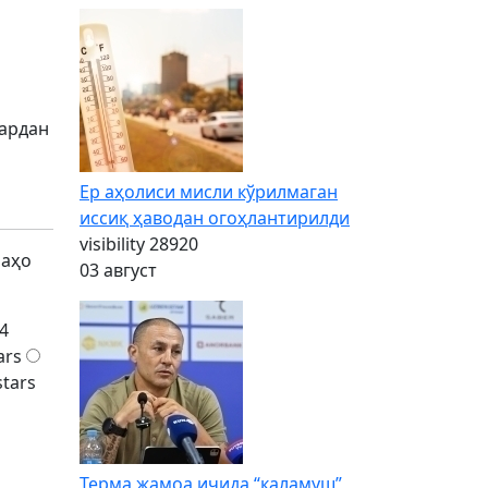
лардан
Ер аҳолиси мисли кўрилмаган
иссиқ ҳаводан огоҳлантирилди
visibility
28920
баҳо
03 август
4
ars
stars
Терма жамоа ичида “каламуш”