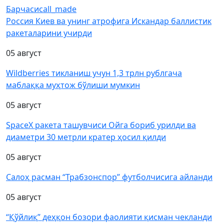
Барчаси
call_made
Россия Киев ва унинг атрофига Искандар баллистик
ракеталарини учирди
05 август
Wildberries тикланиш учун 1,3 трлн рублгача
маблаққа муҳтож бўлиши мумкин
05 август
SpaceX ракета ташувчиси Ойга бориб урилди ва
диаметри 30 метрли кратер ҳосил қилди
05 август
Салоҳ расман “Трабзонспор” футболчисига айланди
05 август
“Қўйлиқ” деҳқон бозори фаолияти қисман чекланди