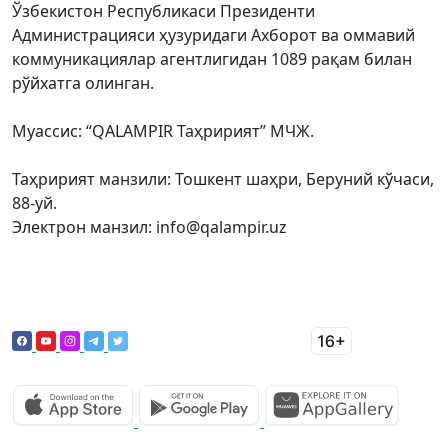
Ўзбекистон Республикаси Президенти
Администрацияси ҳузуридаги Ахборот ва оммавий
коммуникациялар агентлигидан 1089 рақам билан
рўйхатга олинган.
Муассис: “QALAMPIR Таҳририят” МЧЖ.
Таҳририят манзили: Тошкент шаҳри, Беруний кўчаси,
88-уй.
Электрон манзил: info@qalampir.uz