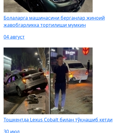
Болаларга машинасини берганлар жиноий
жавобгарликка тортилиши мумкин
04 август
Тошкентда Lexus Cobalt билан тўқнашиб кетди
30 июл