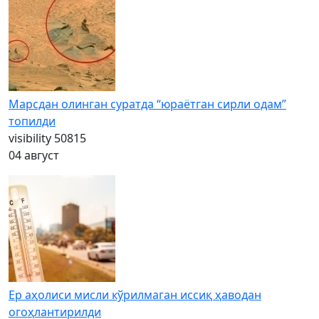
Марсдан олинган суратда “юраётган сирли одам”
топилди
visibility
50815
04 август
Ер аҳолиси мисли кўрилмаган иссиқ ҳаводан
огоҳлантирилди