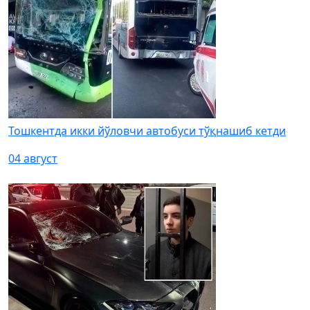
Тошкентда икки йўловчи автобуси тўқнашиб кетди
04 август