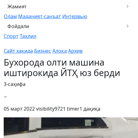
Жамият
Олам
Маданият-санъат
Интервью
Фойдали
Спорт
Таҳлил
Сайт хақида
Бизнес
Алоқа
Архив
Бухорода олти машина
иштирокида ЙТҲ юз берди
3-саҳифа
−
05 март 2022
visibility
9721
timer
1 дақиқа