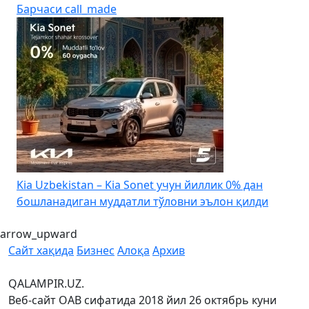
Барчаси
call_made
4
Kia Uzbekistan – Kia Sonet учун йиллик 0% дан
бошланадиган муддатли тўловни эълон қилди
arrow_upward
Сайт хақида
Бизнес
Алоқа
Архив
QALAMPIR.UZ.
Веб-сайт ОАВ сифатида 2018 йил 26 октябрь куни