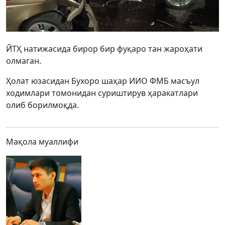
ЙТҲ натижасида бирор бир фуқаро тан жароҳати
олмаган.
Ҳолат юзасидан Бухоро шаҳар ИИО ФМБ масъул
ходимлари томонидан суриштирув ҳаракатлари
олиб борилмоқда.
Мақола муаллифи