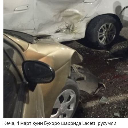
Кеча, 4 март куни Бухоро шаҳрида Lacetti русумли