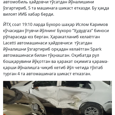
автомобиль ҳайдовчи тўсатдан йўналишини
ўзгартириб, 5 та машинага шикаст етказди. Бу ҳақда
вилоят ИИБ хабар берди.
ЙТҲ соат 19:10 ларда Бухоро шаҳар Ислом Каримов
кўчасидан ўтувчи йўлнинг Бухоро “Ҳудудгаз” биноси
рўпарасида юз берган. Ҳаракатланиб келаётган
Lacetti автомашинаси ҳайдовчиси тўсатдан
йўналишни ўзгартириб орқадан келаётган Spark
автомашинаси билан тўқнашган. Оқибатда рул
бошқарувини йўқотган ва ҳаракат оқимига қарама-
қарши йўналишга чиқиб кетиб йўл четида тўхтаб
турган 4 та автомашинага шикаст етказган.