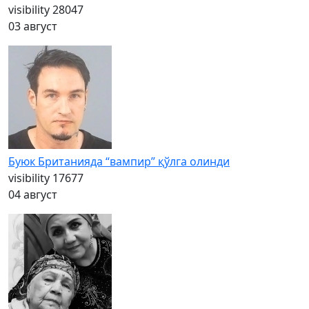
visibility
28047
03 август
Буюк Британияда “вампир” қўлга олинди
visibility
17677
04 август