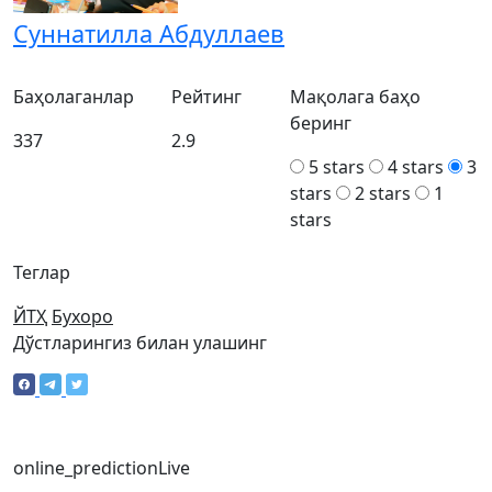
Суннатилла Абдуллаев
Баҳолаганлар
Рейтинг
Мақолага баҳо
беринг
337
2.9
5 stars
4 stars
3
stars
2 stars
1
stars
Теглар
ЙТҲ
Бухоро
Дўстларингиз билан улашинг
online_prediction
Live