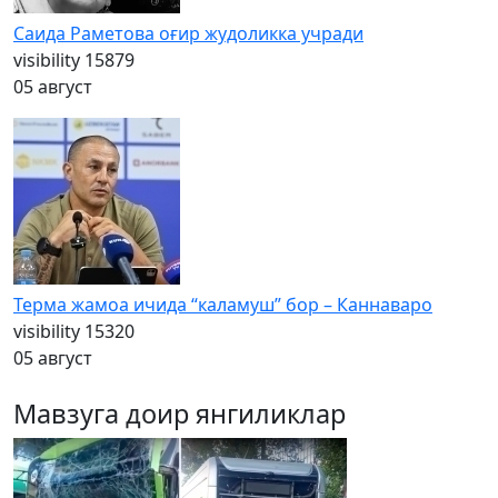
Саида Раметова оғир жудоликка учради
visibility
15879
05 август
Терма жамоа ичида “каламуш” бор – Каннаваро
visibility
15320
05 август
Мавзуга доир янгиликлар