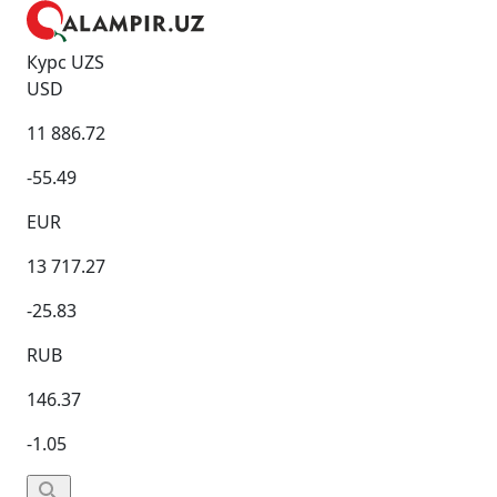
Курс UZS
USD
11 886.72
-55.49
EUR
13 717.27
-25.83
RUB
146.37
-1.05