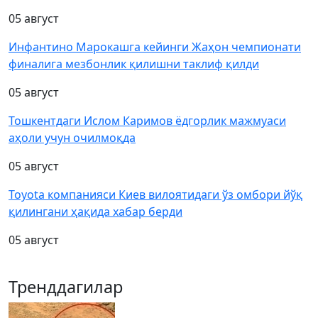
05 август
Инфантино Марокашга кейинги Жаҳон чемпионати
финалига мезбонлик қилишни таклиф қилди
05 август
Тошкентдаги Ислом Каримов ёдгорлик мажмуаси
аҳоли учун очилмоқда
05 август
Toyota компанияси Киев вилоятидаги ўз омбори йўқ
қилингани ҳақида хабар берди
05 август
Тренддагилар