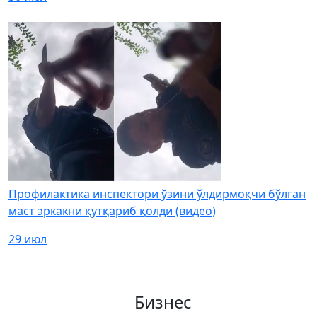
Профилактика инспектори ўзини ўлдирмоқчи бўлган
маст эркакни қутқариб қолди (видео)
29 июл
Бизнес