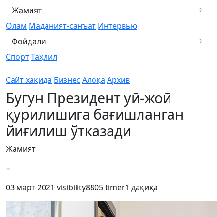
Жамият
Олам
Маданият-санъат
Интервью
Фойдали
Спорт
Таҳлил
Сайт хақида
Бизнес
Алоқа
Архив
Бугун Президент уй-жой
қурилишига бағишланган
йиғилиш ўтказади
Жамият
−
03 март 2021
visibility
8805
timer
1 дақиқа