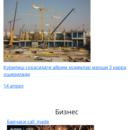
Қурилиш соҳасидаги айрим ходимлар маоши 3 карра
оширилади
14 апрел
Бизнес
Барчаси
call_made