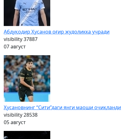
Абдуқодир Ҳусанов оғир жудоликка учради
visibility
37887
07 август
Ҳусановнинг “Сити”даги янги маоши очиқланди
visibility
28538
05 август