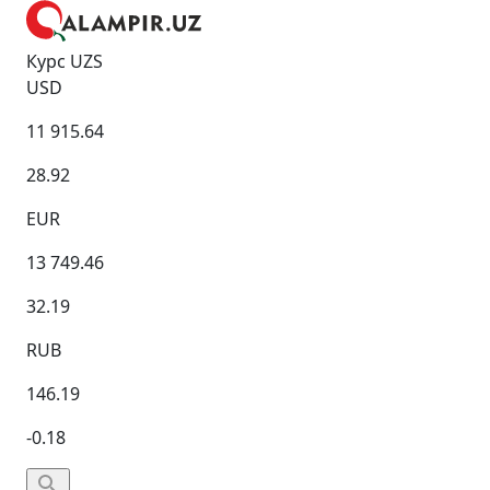
Курс UZS
USD
11 915.64
28.92
EUR
13 749.46
32.19
RUB
146.19
-0.18