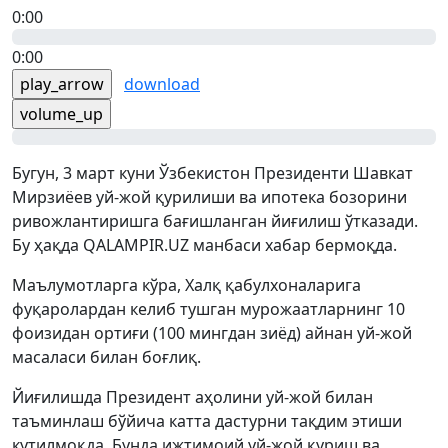
0:00
0:00
play_arrow
download
volume_up
Бугун, 3 март куни Ўзбекистон Президенти Шавкат
Мирзиёев уй-жой қурилиши ва ипотека бозорини
ривожлантиришга бағишланган йиғилиш ўтказади.
Бу ҳақда QALAMPIR.UZ манбаси хабар бермоқда.
Маълумотларга кўра, Халқ қабулхоналарига
фуқаролардан келиб тушган мурожаатларнинг 10
фоизидан ортиғи (100 мингдан зиёд) айнан уй-жой
масаласи билан боғлиқ.
Йиғилишда Президент аҳолини уй-жой билан
таъминлаш бўйича катта дастурни тақдим этиши
кутилмоқда. Бунда ижтимоий уй-жой қуриш ва