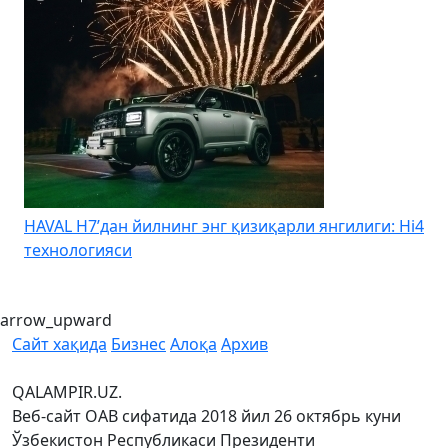
HAVAL H7’дан йилнинг энг қизиқарли янгилиги: Hi4
K
технологияси
arrow_upward
Сайт хақида
Бизнес
Алоқа
Архив
QALAMPIR.UZ.
Веб-сайт ОАВ сифатида 2018 йил 26 октябрь куни
Ўзбекистон Республикаси Президенти