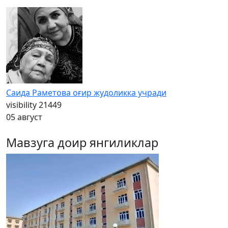
Саида Раметова оғир жудоликка учради
visibility
21449
05 август
Мавзуга доир янгиликлар