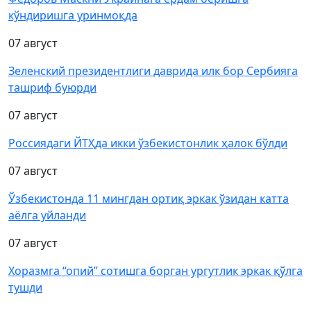
кўндиришга уринмоқда
07 август
Зеленский президентлиги даврида илк бор Сербияга
ташриф буюрди
07 август
Россиядаги ЙТҲда икки ўзбекистонлик ҳалок бўлди
07 август
Ўзбекистонда 11 мингдан ортиқ эркак ўзидан катта
аёлга уйланди
07 август
Хоразмга “опий” сотишга борган ургутлик эркак қўлга
тушди