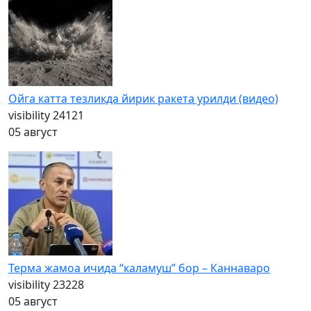
Ойга катта тезликда йирик ракета урилди (видео)
visibility
24121
05 август
Терма жамоа ичида “каламуш” бор – Каннаваро
visibility
23228
05 август