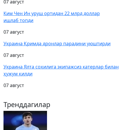
07 август
Ким Чен Ин уруш ортидан 22 млрд доллар
ишлаб топди
07 август
Украина Қримда дронлар парадини уюштирди
07 август
Украина Ялта соҳилига экипажсиз катерлар билан
ҳужум қилди
07 август
Тренддагилар