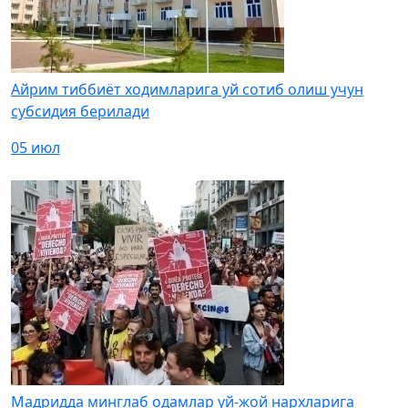
Айрим тиббиёт ходимларига уй сотиб олиш учун
субсидия берилади
05 июл
Мадридда минглаб одамлар уй-жой нархларига