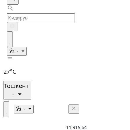
Ўз
27°C
Тошкент
Ўз
11 915.64