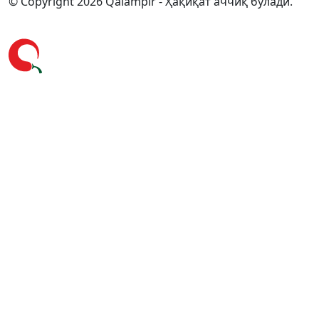
© Copyright 2026 Qalampir - Ҳақиқат аччиқ бўлади.