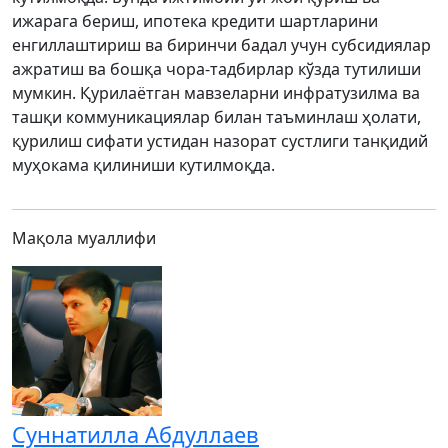
ижарага бериш, ипотека кредити шартларини
енгиллаштириш ва биринчи бадал учун субсидиялар
ажратиш ва бошқа чора-тадбирлар кўзда тутилиши
мумкин. Қурилаётган мавзеларни инфратузилма ва
ташқи коммуникациялар билан таъминлаш ҳолати,
қурилиш сифати устидан назорат сустлиги танқидий
муҳокама қилиниши кутилмоқда.
Мақола муаллифи
Суннатилла Абдуллаев