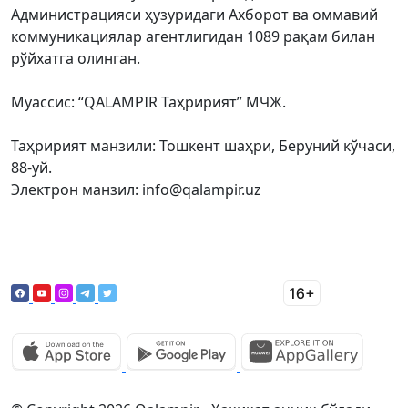
Администрацияси ҳузуридаги Ахборот ва оммавий
коммуникациялар агентлигидан 1089 рақам билан
рўйхатга олинган.
Муассис: “QALAMPIR Таҳририят” МЧЖ.
Таҳририят манзили: Тошкент шаҳри, Беруний кўчаси,
88-уй.
Электрон манзил: info@qalampir.uz