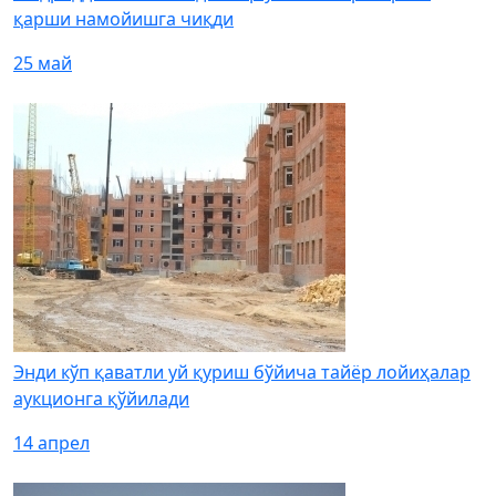
қарши намойишга чиқди
25 май
Энди кўп қаватли уй қуриш бўйича тайёр лойиҳалар
аукционга қўйилади
14 апрел