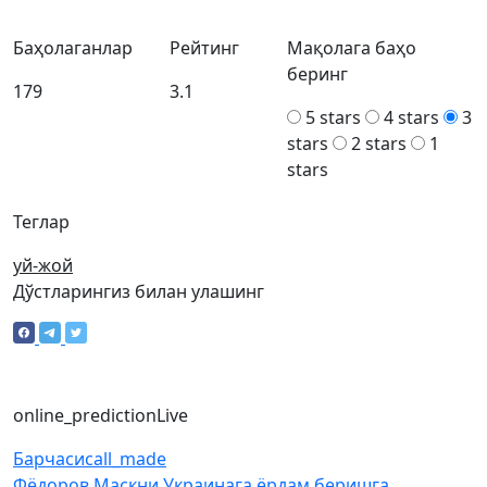
Баҳолаганлар
Рейтинг
Мақолага баҳо
беринг
179
3.1
5 stars
4 stars
3
stars
2 stars
1
stars
Теглар
уй-жой
Дўстларингиз билан улашинг
online_prediction
Live
Барчаси
call_made
Фёдоров Маскни Украинага ёрдам беришга