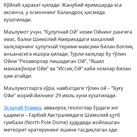
бўйлаб ҳаракат қилади. Жанубий яримшарда эса
аксинча, у осмоннинг баландроқ қисмида
кузатилади.
Маълумот учун, “Қулупнай Ой” номи Ойнинг рангига
эмас, балки Шимолий Америкадаги маҳаллий
халқларнинг қулупнай терими мавсуми билан боғлиқ
анъанасига ишора қилади. Турли халқлар бу тўлин
Ойни “Резаворлар пишадиган Ой”, “Яшил
маккажўхори Ойи” ва “Иссиқ Ой” каби номлар билан
ҳам атайди.
Маълумотларга кўра, навбатдаги тўлин ой – “Буғу
Ойи” жорий йилнинг 29 июль куни кузатилади.
Эслатиб ўтамиз
, аввалроқ геологлар Ердаги энг
қадимги – Ғарбий Австралиядаги Шимолий қутб
гумбази (North Pole Dome) ҳудудида жойлашган
метеорит кратерининг ёшини тасдиқлаган эди.