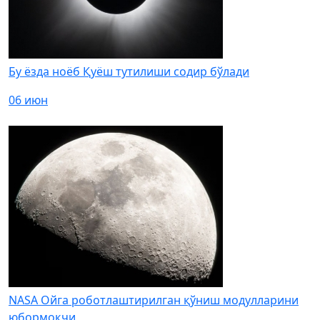
Бу ёзда ноёб Қуёш тутилиши содир бўлади
06 июн
NASA Ойга роботлаштирилган қўниш модулларини
юбормоқчи