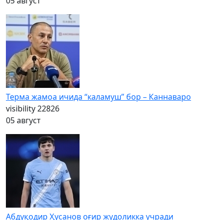
05 август
Терма жамоа ичида “каламуш” бор – Каннаваро
visibility
22826
05 август
Абдуқодир Ҳусанов оғир жудоликка учради