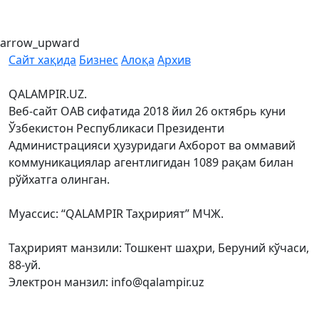
arrow_upward
Сайт хақида
Бизнес
Алоқа
Архив
QALAMPIR.UZ.
Веб-сайт ОАВ сифатида 2018 йил 26 октябрь куни
Ўзбекистон Республикаси Президенти
Администрацияси ҳузуридаги Ахборот ва оммавий
коммуникациялар агентлигидан 1089 рақам билан
рўйхатга олинган.
Муассис: “QALAMPIR Таҳририят” МЧЖ.
Таҳририят манзили: Тошкент шаҳри, Беруний кўчаси,
88-уй.
Электрон манзил: info@qalampir.uz