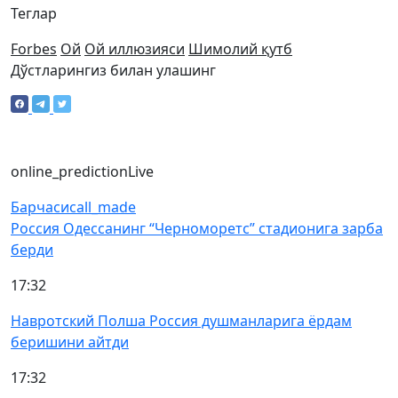
Теглар
Forbes
Ой
Ой иллюзияси
Шимолий қутб
Дўстларингиз билан улашинг
online_prediction
Live
Барчаси
call_made
Россия Одессанинг “Черноморетс” стадионига зарба
берди
17:32
Навротский Полша Россия душманларига ёрдам
беришини айтди
17:32