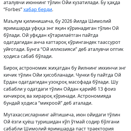
аталувчи июннинг тўлин Ойи кузатилади. Бу ҳақда
“Forbes”
хабар берди
.
Маълум қилинишича, бу 2026 йилда Шимолий
яримшарда уфққа энг яқин кўринадиган тўлин Ой
бўлади. Ой уфқдан кўтарилаётган пайтда
одатдагидан анча каттароқ кўрингандек таассурот
уйғотади. Бунга “Ой иллюзияси” деб аталувчи оптик
ҳодиса сабаб бўлади.
Бироқ астрономик жиҳатдан бу йилнинг иккинчи энг
кичик тўлин Ойи ҳисобланади. Чунки бу пайтда Ой
Ердан одатдагидан узоқроқ масофада бўлади. Шу
сабабли у одатдаги тўлин Ойдан қарийб 13 фоиз
кичикроқ ва хирароқ кўринади. Астрономияда
бундай ҳодиса “микроой” деб аталади.
Мутахассисларнинг айтишича, июн ойидаги тўлин
Ой ёзги қуёш туришидан кўп ўтмай содир бўлгани
сабабли Шимолий яримшарда паст траектория