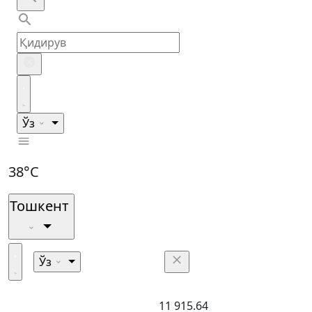
Ўз
38°C
Тошкент
Ўз
11 915.64