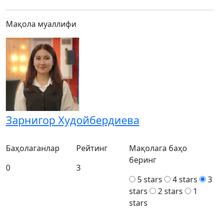
Мақола муаллифи
Зарнигор Худойбердиева
Баҳолаганлар
Рейтинг
Мақолага баҳо
беринг
0
3
5 stars
4 stars
3
stars
2 stars
1
stars