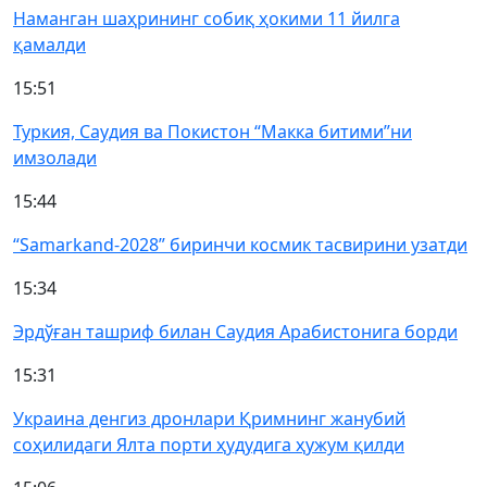
Наманган шаҳрининг собиқ ҳокими 11 йилга
қамалди
15:51
Туркия, Саудия ва Покистон “Макка битими”ни
имзолади
15:44
“Samarkand-2028” биринчи космик тасвирини узатди
15:34
Эрдўған ташриф билан Саудия Арабистонига борди
15:31
Украина денгиз дронлари Қримнинг жанубий
соҳилидаги Ялта порти ҳудудига ҳужум қилди