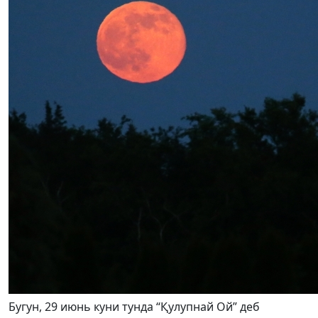
Бугун, 29 июнь куни тунда “Қулупнай Ой” деб