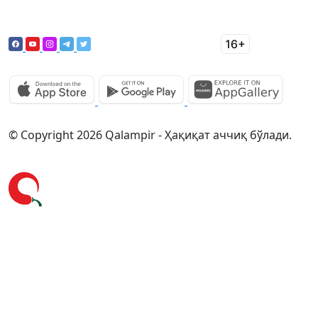
© Copyright 2026 Qalampir - Ҳақиқат аччиқ бўлади.