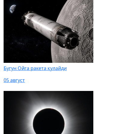
Бугун Ойга ракета қулайди
05 август