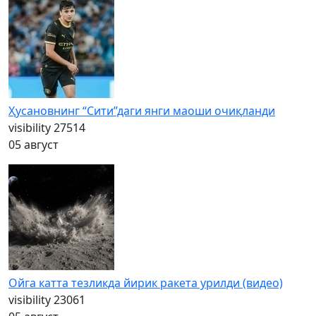
Ҳусановнинг “Сити”даги янги маоши очиқланди
visibility
27514
05 август
Ойга катта тезликда йирик ракета урилди (видео)
visibility
23061