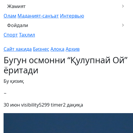
Жамият
Олам
Маданият-санъат
Интервью
Фойдали
Спорт
Таҳлил
Сайт хақида
Бизнес
Алоқа
Архив
Бугун осмонни “Қулупнай Ой”
ёритади
Бу қизиқ
−
30 июн
visibility
5299
timer
2 дақиқа