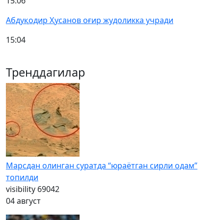
15:06
Абдуқодир Ҳусанов оғир жудоликка учради
15:04
Тренддагилар
Марсдан олинган суратда “юраётган сирли одам”
топилди
visibility
69042
04 август