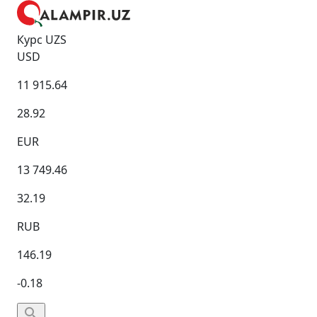
Курс UZS
USD
11 915.64
28.92
EUR
13 749.46
32.19
RUB
146.19
-0.18