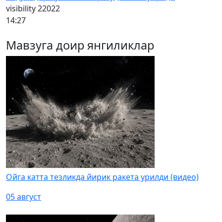
visibility
22022
14:27
Мавзуга доир янгиликлар
Ойга катта тезликда йирик ракета урилди (видео)
05 август